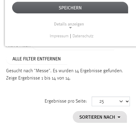
SPEICHERN
Alter
Details anzeigen
SUCHEN
Impressum
|
Datenschutz
NOTWENDIGE COOKIES
ALTER: WENIGER ALS EINE WOCHE
Aktive Filter:
Notwendige Cookies ermöglichen grundlegende
ALLE FILTER ENTFERNEN
Funktionen und sind für die einwandfreie Funktion der
Website erforderlich.
Gesucht nach "Messe".
Es wurden 14 Ergebnisse gefunden.
Zeige Ergebnisse 1 bis 14 von 14.
Einverständnis
Name:
cookie_consent
Ergebnisse pro Seite:
Zweck:
SORTIEREN NACH
Dieser Cookie speichert die ausgewählten Einverständnis-
Optionen des Benutzers
Cookie Laufzeit: