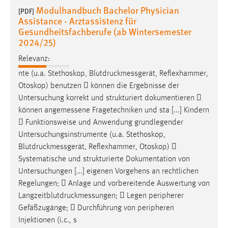
30 Tage
Modulhandbuch Bachelor Physician
[PDF]
Assistance - Arztassistenz für
Gesundheitsfachberufe (ab Wintersemester
Chat
2024/25)
Name:
Relevanz:
MibewSessionID, MIBEW_UserID, mibew_locale, mibew-
nte (u.a. Stethoskop,
Blutdruckmessgerät
, Reflexhammer,
chat-frame-style-5e9dbeb1811c0446
Otoskop) benutzen  können die Ergebnisse der
Zweck:
Untersuchung korrekt und strukturiert dokumentieren 
Wird benötigt um die Chatfunktion nutzen zu können.
können
angemessene
Fragetechniken und sta [...] Kindern
 Funktionsweise und Anwendung grundlegender
Cookie Laufzeit:
Untersuchungsinstrumente (u.a. Stethoskop,
MibewSessionID, mibew-chat-frame-style-
5e9dbeb1811c0446 = Sitzungslaufzeit, mibew_locale = 3
Blutdruckmessgerät
, Reflexhammer, Otoskop) 
Jahre, MIBEW_UserID = 1 Jahr
Systematische und strukturierte Dokumentation von
Untersuchungen [...] eigenen Vorgehens an rechtlichen
Regelungen;  Anlage und vorbereitende Auswertung von
Login
Langzeitblutdruckmessungen
;  Legen peripherer
Name:
Gefäßzugänge;  Durchführung von peripheren
fe_user, be_user, be_lastLoginProvider
Injektionen (i.c., s