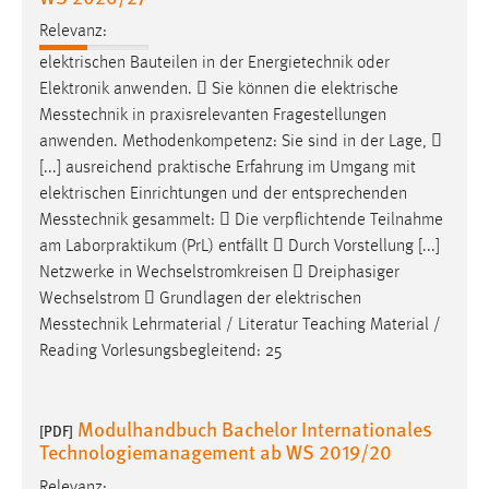
EXTERNE MEDIEN
Relevanz:
Um Inhalte von Videoplattformen und Social Media
elektrischen Bauteilen in der Energietechnik oder
Plattformen anzeigen zu können, werden von diesen
Elektronik anwenden.  Sie können die elektrische
externen Medien Cookies gesetzt.
Messtechnik
in praxisrelevanten Fragestellungen
anwenden. Methodenkompetenz: Sie sind in der Lage, 
YouTube
[...] ausreichend praktische Erfahrung im Umgang mit
elektrischen Einrichtungen und der entsprechenden
Vimeo
Messtechnik
gesammelt:  Die verpflichtende Teilnahme
am Laborpraktikum (PrL) entfällt  Durch Vorstellung [...]
Netzwerke in Wechselstromkreisen  Dreiphasiger
Wechselstrom  Grundlagen der elektrischen
Messtechnik
Lehrmaterial / Literatur Teaching Material /
Reading Vorlesungsbegleitend: 25
Modulhandbuch Bachelor Internationales
[PDF]
Technologiemanagement ab WS 2019/20
Relevanz: