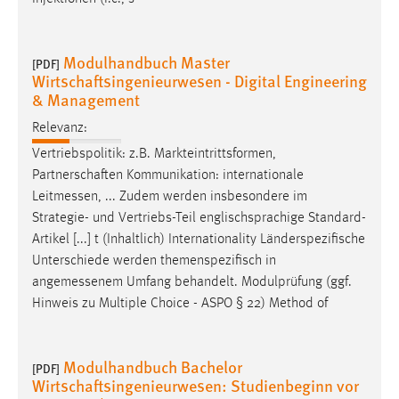
Cookie Laufzeit:
Max. 13 Monate
Modulhandbuch Master
[PDF]
Wirtschaftsingenieurwesen - Digital Engineering
& Management
MARKETING
Relevanz:
Marketing Cookies werden von Drittanbietern
Vertriebspolitik: z.B. Markteintrittsformen,
verwendet, um personalisierte Werbung anzuzeigen.
Partnerschaften Kommunikation: internationale
Sie tun dies, indem sie Besucher über Websites
Leitmessen
, ... Zudem werden insbesondere im
hinweg verfolgen.
Strategie- und Vertriebs-Teil englischsprachige Standard-
Artikel [...] t (Inhaltlich) Internationality Länderspezifische
Google Ads
Unterschiede werden themenspezifisch in
angemessenem
Umfang behandelt. Modulprüfung (ggf.
Name:
Hinweis zu Multiple Choice - ASPO § 22) Method of
_gcl_au
Anbieter:
Modulhandbuch Bachelor
Google Ireland Limited
[PDF]
Wirtschaftsingenieurwesen: Studienbeginn vor
Zweck: