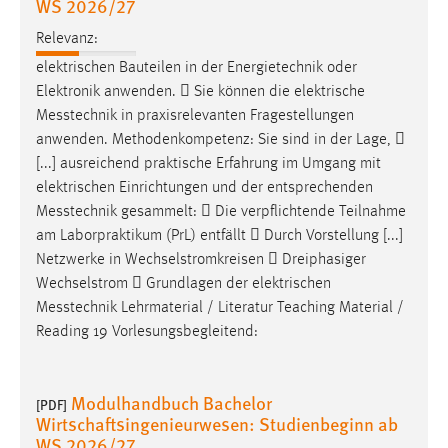
WS 2026/27
Conversion-Tracking
Relevanz:
Cookie Laufzeit:
elektrischen Bauteilen in der Energietechnik oder
3 Monate
Elektronik anwenden.  Sie können die elektrische
Messtechnik
in praxisrelevanten Fragestellungen
Facebook Pixel
anwenden. Methodenkompetenz: Sie sind in der Lage, 
[...] ausreichend praktische Erfahrung im Umgang mit
Name:
elektrischen Einrichtungen und der entsprechenden
_fbp
Messtechnik
gesammelt:  Die verpflichtende Teilnahme
am Laborpraktikum (PrL) entfällt  Durch Vorstellung [...]
Anbieter:
Facebook
Netzwerke in Wechselstromkreisen  Dreiphasiger
Wechselstrom  Grundlagen der elektrischen
Zweck:
Messtechnik
Lehrmaterial / Literatur Teaching Material /
Conversion-Tracking
Reading 19 Vorlesungsbegleitend:
Cookie Laufzeit:
3 Monate
Modulhandbuch Bachelor
[PDF]
Wirtschaftsingenieurwesen: Studienbeginn ab
WS 2026/27