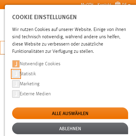
Zum Hauptinhalt springen
MyOTH
Kontakt
DE
COOKIE EINSTELLUNGEN
SUCHE
Wir nutzen Cookies auf unserer Website. Einige von ihnen
sind technisch notwendig, während andere uns helfen,
diese Website zu verbessern oder zusätzliche
JETZT BEWERBEN
Funktionalitäten zur Verfügung zu stellen.
Notwendige Cookies
SUCHE
Statistik
Marketing
FILTER
Externe Medien
Typ
ALLE AUSWÄHLEN
Erstellungsdatum
ABLEHNEN