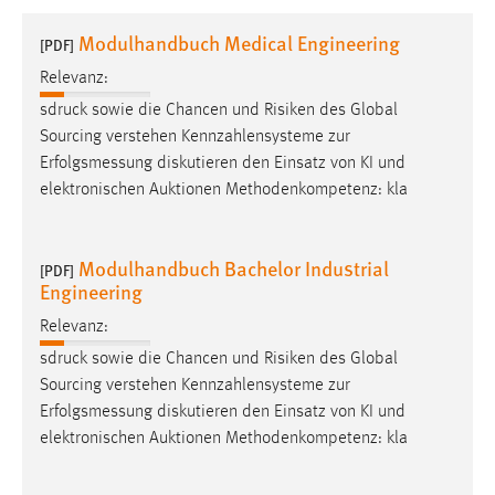
1 Jahr
Modulhandbuch Medical Engineering
[PDF]
Relevanz:
Performance
sdruck sowie die Chancen und Risiken des Global
Name:
Sourcing verstehen Kennzahlensysteme zur
staticfilecache
Erfolgsmessung
diskutieren den Einsatz von KI und
elektronischen Auktionen Methodenkompetenz: kla
Zweck:
Für performante Seitenauslieferung wird in diesem Cookie
gespeichert, ob man eingeloggt ist.
Modulhandbuch Bachelor Industrial
[PDF]
Engineering
Sprachpräferenz
Relevanz:
Name:
sdruck sowie die Chancen und Risiken des Global
site-language-preference
Sourcing verstehen Kennzahlensysteme zur
Zweck:
Erfolgsmessung
diskutieren den Einsatz von KI und
Das Cookie speichert die gewählte Sprache der Website.
elektronischen Auktionen Methodenkompetenz: kla
Cookie Laufzeit: