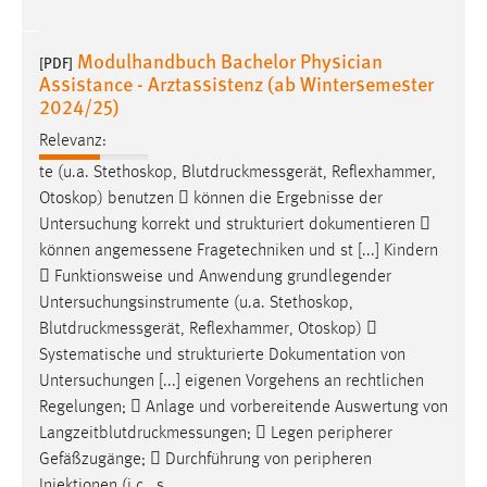
Zweck:
Dieser Cookie ist notwendig um sich an der Website
Modulhandbuch Bachelor Physician
[PDF]
einloggen zu können.
Assistance - Arztassistenz (ab Wintersemester
2024/25)
Cookie Laufzeit:
24 Stunden
Relevanz:
te (u.a. Stethoskop,
Blutdruckmessgerät
, Reflexhammer,
Otoskop) benutzen  können die Ergebnisse der
STATISTIK
Untersuchung korrekt und strukturiert dokumentieren 
Statistik Cookies erfassen Informationen anonym.
können
angemessene
Fragetechniken und st [...] Kindern
Diese Informationen helfen uns zu verstehen, wie
 Funktionsweise und Anwendung grundlegender
unsere Besucher unsere Website nutzen.
Untersuchungsinstrumente (u.a. Stethoskop,
Blutdruckmessgerät
, Reflexhammer, Otoskop) 
Matomo
Systematische und strukturierte Dokumentation von
Untersuchungen [...] eigenen Vorgehens an rechtlichen
Name:
Regelungen;  Anlage und vorbereitende Auswertung von
_pk_ref, _pk_cvar, _pk_id, _pk_ses
Langzeitblutdruckmessungen
;  Legen peripherer
Gefäßzugänge;  Durchführung von peripheren
Zweck:
Zugriffsstatistik
Injektionen (i.c., s