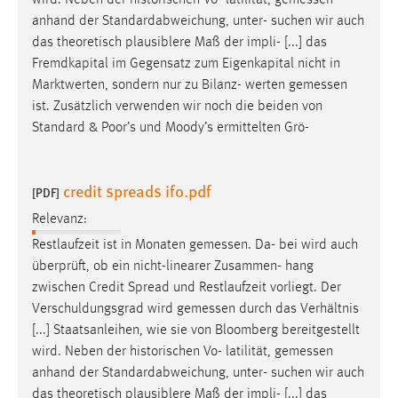
anhand der Standardabweichung, unter- suchen wir auch
das theoretisch plausiblere Maß der impli- [...] das
Fremdkapital im Gegensatz zum Eigenkapital nicht in
Marktwerten, sondern nur zu Bilanz- werten
gemessen
ist. Zusätzlich verwenden wir noch die beiden von
Standard & Poor’s und Moody’s ermittelten Grö-
credit spreads ifo.pdf
[PDF]
Relevanz:
Restlaufzeit ist in Monaten
gemessen
. Da- bei wird auch
überprüft, ob ein nicht-linearer Zusammen- hang
zwischen Credit Spread und Restlaufzeit vorliegt. Der
Verschuldungsgrad wird
gemessen
durch das Verhältnis
[...] Staatsanleihen, wie sie von Bloomberg bereitgestellt
wird. Neben der historischen Vo- latilität,
gemessen
anhand der Standardabweichung, unter- suchen wir auch
das theoretisch plausiblere Maß der impli- [...] das