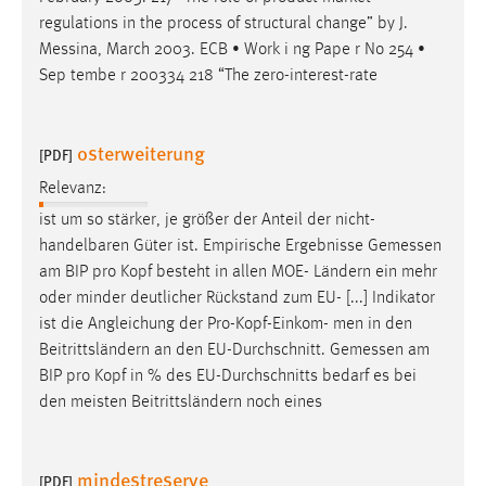
EXTERNE MEDIEN
regulations in the process of structural change” by J.
Um Inhalte von Videoplattformen und Social Media
Messina
, March 2003. ECB • Work i ng Pape r No 254 •
Plattformen anzeigen zu können, werden von diesen
Sep tembe r 200334 218 “The zero-interest-rate
externen Medien Cookies gesetzt.
YouTube
osterweiterung
[PDF]
Relevanz:
Vimeo
ist um so stärker, je größer der Anteil der nicht-
handelbaren Güter ist. Empirische Ergebnisse
Gemessen
am BIP pro Kopf besteht in allen MOE- Ländern ein mehr
oder minder deutlicher Rückstand zum EU- [...] Indikator
ist die Angleichung der Pro-Kopf-Einkom- men in den
Beitrittsländern an den EU-Durchschnitt.
Gemessen
am
BIP pro Kopf in % des EU-Durchschnitts bedarf es bei
den meisten Beitrittsländern noch eines
mindestreserve
[PDF]