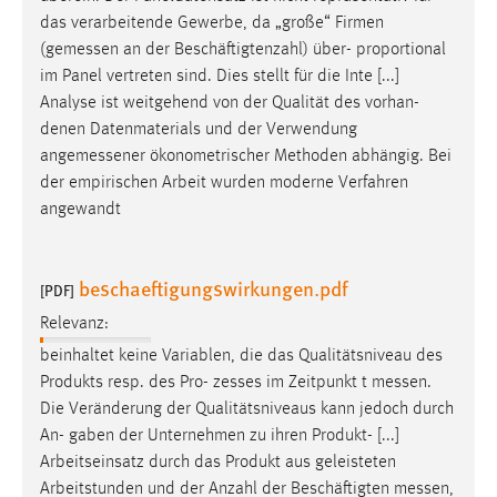
Zweck:
das verarbeitende Gewerbe, da „große“ Firmen
Dieser Cookie ist notwendig um sich an der Website
(
gemessen
an der Beschäftigtenzahl) über- proportional
einloggen zu können.
im Panel vertreten sind. Dies stellt für die Inte [...]
Analyse ist weitgehend von der Qualität des vorhan-
Cookie Laufzeit:
denen Datenmaterials und der Verwendung
24 Stunden
angemessener
ökonometrischer Methoden abhängig. Bei
der empirischen Arbeit wurden moderne Verfahren
angewandt
STATISTIK
Statistik Cookies erfassen Informationen anonym.
Diese Informationen helfen uns zu verstehen, wie
beschaeftigungswirkungen.pdf
[PDF]
unsere Besucher unsere Website nutzen.
Relevanz:
beinhaltet keine Variablen, die das Qualitätsniveau des
Matomo
Produkts resp. des Pro- zesses im Zeitpunkt t
messen
.
Name:
Die Veränderung der Qualitätsniveaus kann jedoch durch
_pk_ref, _pk_cvar, _pk_id, _pk_ses
An- gaben der Unternehmen zu ihren Produkt- [...]
Arbeitseinsatz durch das Produkt aus geleisteten
Zweck:
Arbeitstunden und der Anzahl der Beschäftigten
messen
,
Zugriffsstatistik