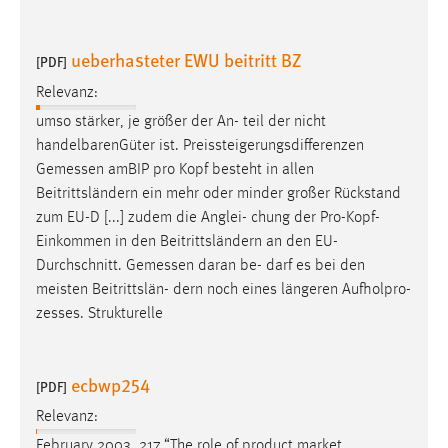
Conversion-Tracking
ueberhasteter EWU beitritt BZ
Cookie Laufzeit:
[PDF]
3 Monate
Relevanz:
umso stärker, je größer der An- teil der nicht
Facebook Pixel
handelbarenGüter ist. Preissteigerungsdifferenzen
Gemessen
amBIP pro Kopf besteht in allen
Name:
Beitrittsländern ein mehr oder minder großer Rückstand
_fbp
zum EU-D [...] zudem die Anglei- chung der Pro-Kopf-
Anbieter:
Einkommen in den Beitrittsländern an den EU-
Facebook
Durchschnitt.
Gemessen
daran be- darf es bei den
meisten Beitrittslän- dern noch eines längeren Aufholpro-
Zweck:
zesses. Strukturelle
Conversion-Tracking
Cookie Laufzeit:
3 Monate
ecbwp254
[PDF]
Relevanz:
February 2003. 217 “The role of product market