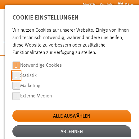
Zum Hauptinhalt springen
MyOTH
Kontakt
DE
COOKIE EINSTELLUNGEN
SUCHE
Wir nutzen Cookies auf unserer Website. Einige von ihnen
sind technisch notwendig, während andere uns helfen,
diese Website zu verbessern oder zusätzliche
JETZT BEWERBEN
Funktionalitäten zur Verfügung zu stellen.
Notwendige Cookies
SUCHE
Statistik
Marketing
FILTER
Externe Medien
Typ
ALLE AUSWÄHLEN
Erstellungsdatum
ABLEHNEN