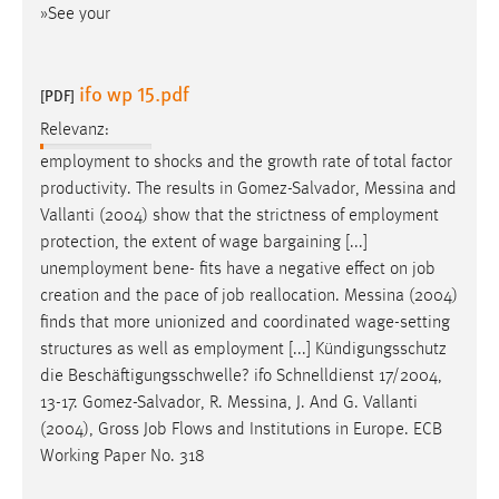
»See your
ifo wp 15.pdf
[PDF]
Relevanz:
employment to shocks and the growth rate of total factor
productivity. The results in Gomez-Salvador,
Messina
and
Vallanti (2004) show that the strictness of employment
protection, the extent of wage bargaining [...]
unemployment bene- fits have a negative effect on job
creation and the pace of job reallocation.
Messina
(2004)
finds that more unionized and coordinated wage-setting
structures as well as employment [...] Kündigungsschutz
die Beschäftigungsschwelle? ifo Schnelldienst 17/2004,
13-17. Gomez-Salvador, R.
Messina
, J. And G. Vallanti
(2004), Gross Job Flows and Institutions in Europe. ECB
Working Paper No. 318