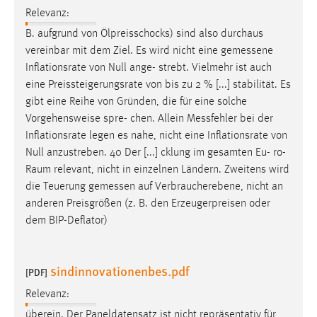
30 Tage
Relevanz:
B. aufgrund von Ölpreisschocks) sind also durchaus
Chat
vereinbar mit dem Ziel. Es wird nicht eine
gemessene
Inflationsrate von Null ange- strebt. Vielmehr ist auch
Name:
eine Preissteigerungsrate von bis zu 2 % [...] stabilität. Es
MibewSessionID, MIBEW_UserID, mibew_locale, mibew-
gibt eine Reihe von Gründen, die für eine solche
chat-frame-style-5e9dbeb1811c0446
Vorgehensweise spre- chen. Allein
Messfehler
bei der
Zweck:
Inflationsrate legen es nahe, nicht eine Inflationsrate von
Wird benötigt um die Chatfunktion nutzen zu können.
Null anzustreben. 40 Der [...] cklung im gesamten Eu- ro-
Raum relevant, nicht in einzelnen Ländern. Zweitens wird
Cookie Laufzeit:
die Teuerung
gemessen
auf Verbraucherebene, nicht an
MibewSessionID, mibew-chat-frame-style-
5e9dbeb1811c0446 = Sitzungslaufzeit, mibew_locale = 3
anderen Preisgrößen (z. B. den Erzeugerpreisen oder
Jahre, MIBEW_UserID = 1 Jahr
dem BIP-Deflator)
Login
sindinnovationenbes.pdf
[PDF]
Name:
Relevanz:
fe_user, be_user, be_lastLoginProvider
überein. Der Paneldatensatz ist nicht repräsentativ für