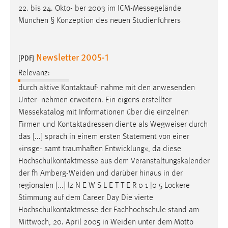
22. bis 24. Okto- ber 2003 im
ICM-Messegelände
München § Konzeption des neuen Studienführers
Newsletter 2005-1
[PDF]
Relevanz:
durch aktive Kontaktauf- nahme mit den anwesenden
Unter- nehmen erweitern. Ein eigens erstellter
Messekatalog
mit Informationen über die einzelnen
Firmen und Kontaktadressen diente als Wegweiser durch
das [...] sprach in einem ersten Statement von einer
»insge- samt traumhaften Entwicklung«, da diese
Hochschulkontaktmesse
aus dem Veranstaltungskalender
der fh Amberg-Weiden und darüber hinaus in der
regionalen [...] lz N E W S L E T T E R 0 1 |0 5 Lockere
Stimmung auf dem Career Day Die vierte
Hochschulkontaktmesse
der Fachhochschule stand am
Mittwoch, 20. April 2005 in Weiden unter dem Motto