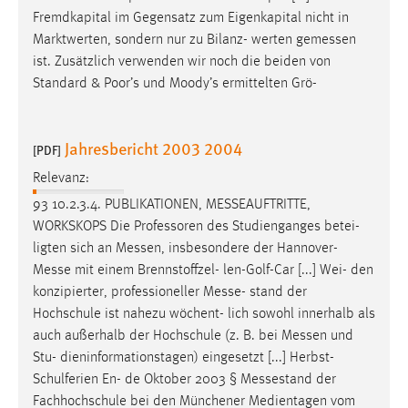
Fremdkapital im Gegensatz zum Eigenkapital nicht in
Marktwerten, sondern nur zu Bilanz- werten
gemessen
ist. Zusätzlich verwenden wir noch die beiden von
Standard & Poor’s und Moody’s ermittelten Grö-
Jahresbericht 2003 2004
[PDF]
Relevanz:
93 10.2.3.4. PUBLIKATIONEN,
MESSEAUFTRITTE
,
WORKSKOPS Die Professoren des Studienganges betei-
ligten sich an
Messen
, insbesondere der
Hannover-
Messe
mit einem Brennstoffzel- len-Golf-Car [...] Wei- den
konzipierter, professioneller
Messe
- stand der
Hochschule ist nahezu wöchent- lich sowohl innerhalb als
auch außerhalb der Hochschule (z. B. bei
Messen
und
Stu- dieninformationstagen) eingesetzt [...] Herbst-
Schulferien En- de Oktober 2003 §
Messestand
der
Fachhochschule bei den Münchener Medientagen vom