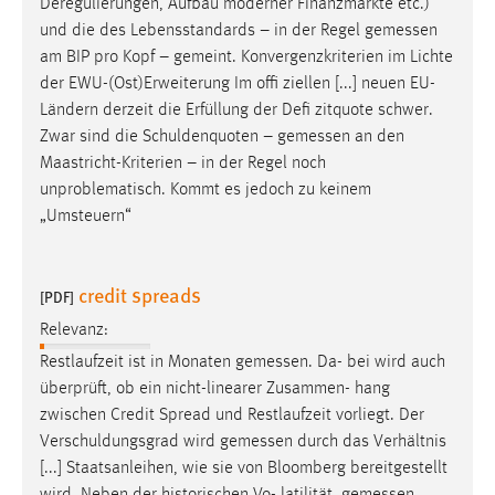
Deregulierungen, Aufbau moderner Finanzmärkte etc.)
und die des Lebensstandards – in der Regel
gemessen
am BIP pro Kopf – gemeint. Konvergenzkriterien im Lichte
der EWU-(Ost)Erweiterung Im offi ziellen [...] neuen EU-
Ländern derzeit die Erfüllung der Defi zitquote schwer.
Zwar sind die Schuldenquoten –
gemessen
an den
Maastricht-Kriterien – in der Regel noch
unproblematisch. Kommt es jedoch zu keinem
„Umsteuern“
credit spreads
[PDF]
Relevanz:
Restlaufzeit ist in Monaten
gemessen
. Da- bei wird auch
überprüft, ob ein nicht-linearer Zusammen- hang
zwischen Credit Spread und Restlaufzeit vorliegt. Der
Verschuldungsgrad wird
gemessen
durch das Verhältnis
[...] Staatsanleihen, wie sie von Bloomberg bereitgestellt
wird. Neben der historischen Vo- latilität,
gemessen