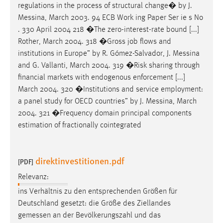
regulations in the process of structural change� by J.
Messina
, March 2003. 94 ECB Work ing Paper Ser ie s No
. 330 April 2004 218 �The zero-interest-rate bound [...]
Rother, March 2004. 318 �Gross job flows and
institutions in Europe” by R. Gómez-Salvador, J.
Messina
and G. Vallanti, March 2004. 319 �Risk sharing through
financial markets with endogenous enforcement [...]
March 2004. 320 �Institutions and service employment:
a panel study for OECD countries” by J.
Messina
, March
2004. 321 �Frequency domain principal components
estimation of fractionally cointegrated
direktinvestitionen.pdf
[PDF]
Relevanz:
ins Verhältnis zu den entsprechenden Größen für
Deutschland gesetzt: die Größe des Ziellandes
gemessen
an der Bevölkerungszahl und das