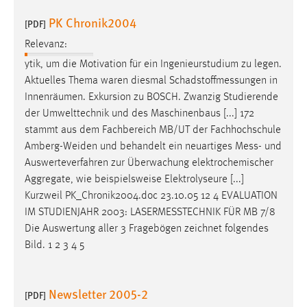
PK Chronik2004
[PDF]
Relevanz:
ytik, um die Motivation für ein Ingenieurstudium zu legen.
Aktuelles Thema waren diesmal
Schadstoffmessungen
in
Innenräumen. Exkursion zu BOSCH. Zwanzig Studierende
der Umwelttechnik und des Maschinenbaus [...] 172
stammt aus dem Fachbereich MB/UT der Fachhochschule
Amberg-Weiden und behandelt ein neuartiges
Mess
- und
Auswerteverfahren zur Überwachung elektrochemischer
Aggregate, wie beispielsweise Elektrolyseure [...]
Kurzweil PK_Chronik2004.doc 23.10.05 12 4 EVALUATION
IM STUDIENJAHR 2003:
LASERMESSTECHNIK
FÜR MB 7/8
Die Auswertung aller 3 Fragebögen zeichnet folgendes
Bild. 1 2 3 4 5
Newsletter 2005-2
[PDF]