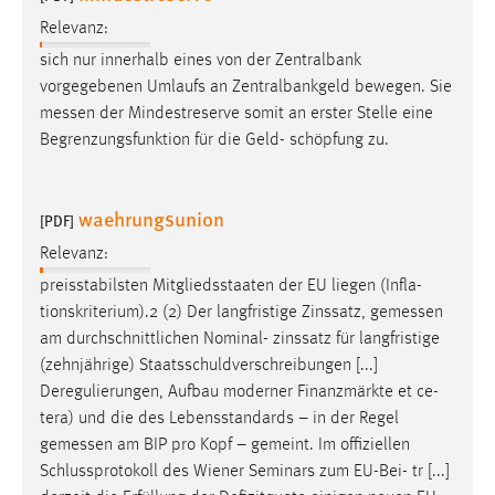
Relevanz:
sich nur innerhalb eines von der Zentralbank
vorgegebenen Umlaufs an Zentralbankgeld bewegen. Sie
messen
der Mindestreserve somit an erster Stelle eine
Begrenzungsfunktion für die Geld- schöpfung zu.
waehrungsunion
[PDF]
Relevanz:
preisstabilsten Mitgliedsstaaten der EU liegen (Infla-
tionskriterium).2 (2) Der langfristige Zinssatz,
gemessen
am durchschnittlichen Nominal- zinssatz für langfristige
(zehnjährige) Staatsschuldverschreibungen [...]
Deregulierungen, Aufbau moderner Finanzmärkte et ce-
tera) und die des Lebensstandards – in der Regel
gemessen
am BIP pro Kopf – gemeint. Im offiziellen
Schlussprotokoll des Wiener Seminars zum EU-Bei- tr [...]