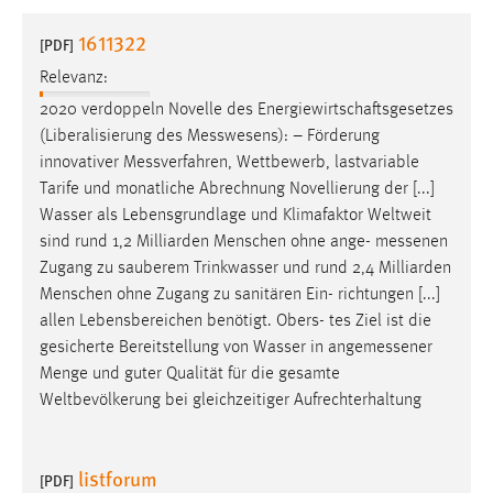
1 Jahr
1611322
[PDF]
Relevanz:
Performance
2020 verdoppeln Novelle des Energiewirtschaftsgesetzes
Name:
(Liberalisierung des
Messwesens
): – Förderung
staticfilecache
innovativer
Messverfahren
, Wettbewerb, lastvariable
Tarife und monatliche Abrechnung Novellierung der [...]
Zweck:
Wasser als Lebensgrundlage und Klimafaktor Weltweit
Für performante Seitenauslieferung wird in diesem Cookie
gespeichert, ob man eingeloggt ist.
sind rund 1,2 Milliarden Menschen ohne ange-
messenen
Zugang zu sauberem Trinkwasser und rund 2,4 Milliarden
Menschen ohne Zugang zu sanitären Ein- richtungen [...]
Sprachpräferenz
allen Lebensbereichen benötigt. Obers- tes Ziel ist die
Name:
gesicherte Bereitstellung von Wasser in
angemessener
site-language-preference
Menge und guter Qualität für die gesamte
Weltbevölkerung bei gleichzeitiger Aufrechterhaltung
Zweck:
Das Cookie speichert die gewählte Sprache der Website.
listforum
Cookie Laufzeit:
[PDF]