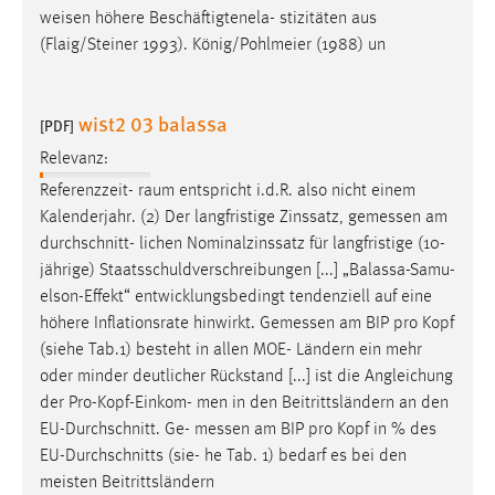
weisen höhere Beschäftigtenela- stizitäten aus
Cookie Laufzeit:
(Flaig/Steiner 1993). König/Pohlmeier (1988) un
Max. 13 Monate
wist2 03 balassa
[PDF]
MARKETING
Relevanz:
Marketing Cookies werden von Drittanbietern
Referenzzeit- raum entspricht i.d.R. also nicht einem
verwendet, um personalisierte Werbung anzuzeigen.
Kalenderjahr. (2) Der langfristige Zinssatz,
gemessen
am
Sie tun dies, indem sie Besucher über Websites
durchschnitt- lichen Nominalzinssatz für langfristige (10-
hinweg verfolgen.
jährige) Staatsschuldverschreibungen [...] „Balassa-Samu-
elson-Effekt“ entwicklungsbedingt tendenziell auf eine
Google Ads
höhere Inflationsrate hinwirkt.
Gemessen
am BIP pro Kopf
(siehe Tab.1) besteht in allen MOE- Ländern ein mehr
Name:
oder minder deutlicher Rückstand [...] ist die Angleichung
_gcl_au
der Pro-Kopf-Einkom- men in den Beitrittsländern an den
Anbieter:
EU-Durchschnitt. Ge-
messen
am BIP pro Kopf in % des
Google Ireland Limited
EU-Durchschnitts (sie- he Tab. 1) bedarf es bei den
meisten Beitrittsländern
Zweck: