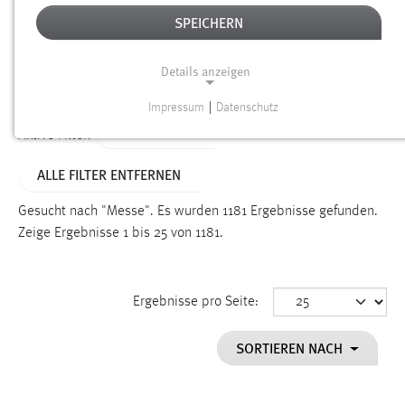
SPEICHERN
Alter
Details anzeigen
SUCHEN
Impressum
|
Datenschutz
NOTWENDIGE COOKIES
TYP: DATEIEN
Aktive Filter:
Notwendige Cookies ermöglichen grundlegende
ALLE FILTER ENTFERNEN
Funktionen und sind für die einwandfreie Funktion der
Website erforderlich.
Gesucht nach "Messe".
Es wurden 1181 Ergebnisse gefunden.
Zeige Ergebnisse 1 bis 25 von 1181.
Einverständnis
Name:
cookie_consent
Ergebnisse pro Seite:
Zweck:
SORTIEREN NACH
Dieser Cookie speichert die ausgewählten Einverständnis-
Optionen des Benutzers
Cookie Laufzeit: