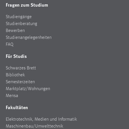
Fragen zum Studium
Conversion-Tracking
Cookie Laufzeit:
Studiengänge
3 Monate
Studienberatung
Bewerben
Studienangelegenheiten
Facebook Pixel
FAQ
Name:
Für Studis
_fbp
Anbieter:
Schwarzes Brett
Facebook
Bibliothek
Semesterzeiten
Zweck:
Marktplatz/Wohnungen
Conversion-Tracking
Mensa
Cookie Laufzeit:
Fakultäten
3 Monate
Elektrotechnik, Medien und Informatik
Maschinenbau/Umwelttechnik