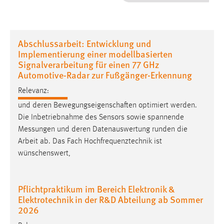
1 Jahr
Performance
Abschlussarbeit: Entwicklung und
Implementierung einer modellbasierten
Name:
Signalverarbeitung für einen 77 GHz
staticfilecache
Automotive-Radar zur Fußgänger-Erkennung
Zweck:
Relevanz:
Für performante Seitenauslieferung wird in diesem Cookie
und deren Bewegungseigenschaften optimiert werden.
gespeichert, ob man eingeloggt ist.
Die Inbetriebnahme des Sensors sowie spannende
Messungen
und deren Datenauswertung runden die
Sprachpräferenz
Arbeit ab. Das Fach Hochfrequenztechnik ist
wünschenswert,
Name:
site-language-preference
Pflichtpraktikum im Bereich Elektronik &
Zweck:
Elektrotechnik in der R&D Abteilung ab Sommer
Das Cookie speichert die gewählte Sprache der Website.
2026
Cookie Laufzeit: