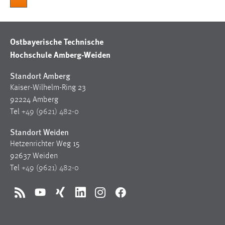
Cookie Laufzeit:
Max. 13 Monate
Ostbayerische Technische
Hochschule Amberg-Weiden
MARKETING
Standort Amberg
Marketing Cookies werden von Drittanbietern
Kaiser-Wilhelm-Ring 23
verwendet, um personalisierte Werbung anzuzeigen.
92224 Amberg
Sie tun dies, indem sie Besucher über Websites
Tel
+49 (9621) 482-0
hinweg verfolgen.
Standort Weiden
Google Ads
Hetzenrichter Weg 15
92637 Weiden
Name:
Tel
+49 (9621) 482-0
_gcl_au
Anbieter:
RSS
YouTube
Xing
LinkedIn
Instagram
Facebook
Google Ireland Limited
Zweck: