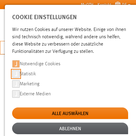
Zum Hauptinhalt springen
MyOTH
Kontakt
DE
COOKIE EINSTELLUNGEN
SUCHE
Wir nutzen Cookies auf unserer Website. Einige von ihnen
sind technisch notwendig, während andere uns helfen,
diese Website zu verbessern oder zusätzliche
JETZT BEWERBEN
Funktionalitäten zur Verfügung zu stellen.
Notwendige Cookies
SUCHE
Statistik
Marketing
FILTER
Externe Medien
Typ
ALLE AUSWÄHLEN
Erstellungsdatum
ABLEHNEN