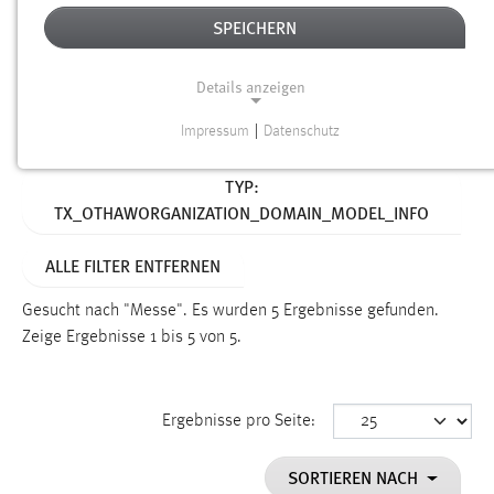
SPEICHERN
Alter
Details anzeigen
SUCHEN
Impressum
|
Datenschutz
NOTWENDIGE COOKIES
Aktive Filter:
TYP:
Notwendige Cookies ermöglichen grundlegende
TX_OTHAWORGANIZATION_DOMAIN_MODEL_INFO
Funktionen und sind für die einwandfreie Funktion der
Website erforderlich.
ALLE FILTER ENTFERNEN
Einverständnis
Gesucht nach "Messe".
Es wurden 5 Ergebnisse gefunden.
Name:
Zeige Ergebnisse 1 bis 5 von 5.
cookie_consent
Zweck:
Ergebnisse pro Seite:
Dieser Cookie speichert die ausgewählten Einverständnis-
Optionen des Benutzers
SORTIEREN NACH
Cookie Laufzeit: