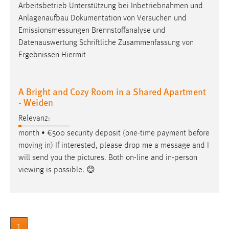
Arbeitsbetrieb Unterstützung bei Inbetriebnahmen und
Zweck:
Anlagenaufbau Dokumentation von Versuchen und
Dieser Cookie ist notwendig um sich an der Website
einloggen zu können.
Emissionsmessungen
Brennstoffanalyse und
Datenauswertung Schriftliche Zusammenfassung von
Cookie Laufzeit:
Ergebnissen Hiermit
24 Stunden
A Bright and Cozy Room in a Shared Apartment
- Weiden
STATISTIK
Statistik Cookies erfassen Informationen anonym.
Relevanz:
Diese Informationen helfen uns zu verstehen, wie
month • €500 security deposit (one-time payment before
unsere Besucher unsere Website nutzen.
moving in) If interested, please drop me a
message
and I
will send you the pictures. Both on-line and in-person
Matomo
viewing is possible. 😊
Name:
_pk_ref, _pk_cvar, _pk_id, _pk_ses
Zweck:
1
Zugriffsstatistik