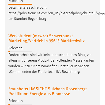
Relevanz:
30 Tage
Detaillierte Beschreibung
https://jobs.siemens.com/en_US/externaljobs/JobDetail/494
Chat
am Standort Regensburg
Name:
MibewSessionID, MIBEW_UserID, mibew_locale, mibew-
Werkstudent (m/w/d) Schwerpunkt
chat-frame-style-5e9dbeb1811c0446
Marketing/Vertrieb in 95615 Marktredwitz
Zweck:
Relevanz:
Wird benötigt um die Chatfunktion nutzen zu können.
Fördertechnik sind wir kein unbeschriebenes Blatt, vor
Cookie Laufzeit:
allem mit unserem Produkt der Rollenden
Messerkanten
MibewSessionID, mibew-chat-frame-style-
wurden wir zu einem namhaften Hersteller in Sachen
5e9dbeb1811c0446 = Sitzungslaufzeit, mibew_locale = 3
„Komponenten der Fördertechnik“. Bewerbung:
Jahre, MIBEW_UserID = 1 Jahr
Login
Fraunhofer UMSICHT Sulzbach-Rosenberg:
Praktikum: Energie aus Biomasse
Name:
fe_user, be_user, be_lastLoginProvider
Relevanz: