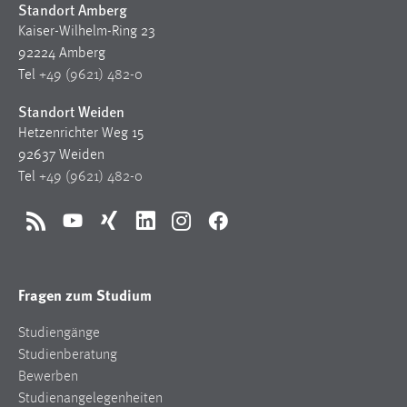
Standort Amberg
30 Tage
Kaiser-Wilhelm-Ring 23
92224 Amberg
Chat
Tel
+49 (9621) 482-0
Name:
Standort Weiden
MibewSessionID, MIBEW_UserID, mibew_locale, mibew-
Hetzenrichter Weg 15
chat-frame-style-5e9dbeb1811c0446
92637 Weiden
Zweck:
Tel
+49 (9621) 482-0
Wird benötigt um die Chatfunktion nutzen zu können.
Cookie Laufzeit:
RSS
YouTube
Xing
LinkedIn
Instagram
Facebook
MibewSessionID, mibew-chat-frame-style-
5e9dbeb1811c0446 = Sitzungslaufzeit, mibew_locale = 3
Jahre, MIBEW_UserID = 1 Jahr
Fragen zum Studium
Login
Studiengänge
Studienberatung
Name:
Bewerben
fe_user, be_user, be_lastLoginProvider
Studienangelegenheiten