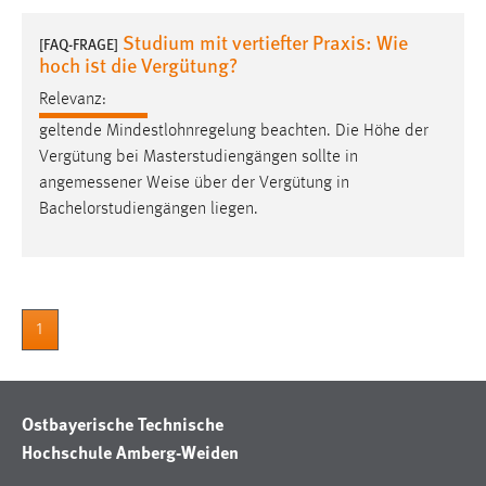
1 Jahr
Studium mit vertiefter Praxis: Wie
[FAQ-FRAGE]
hoch ist die Vergütung?
Performance
Relevanz:
Name:
geltende Mindestlohnregelung beachten. Die Höhe der
staticfilecache
Vergütung bei Masterstudiengängen sollte in
angemessener
Weise über der Vergütung in
Zweck:
Bachelorstudiengängen liegen.
Für performante Seitenauslieferung wird in diesem Cookie
gespeichert, ob man eingeloggt ist.
Sprachpräferenz
1
Name:
site-language-preference
Zweck:
Ostbayerische Technische
Das Cookie speichert die gewählte Sprache der Website.
Hochschule Amberg-Weiden
Cookie Laufzeit: