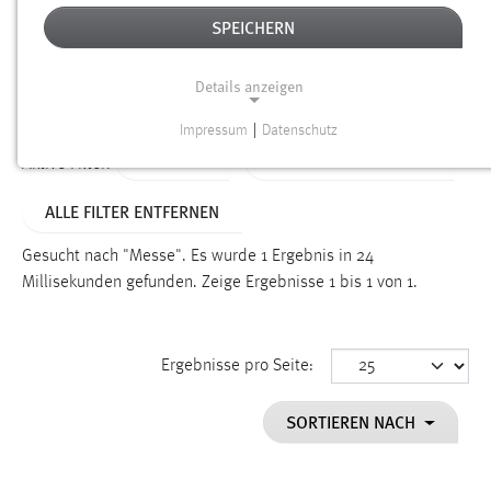
SPEICHERN
Alter
Details anzeigen
SUCHEN
Impressum
|
Datenschutz
NOTWENDIGE COOKIES
TYP: FAQ
ALTER: ÜBER EIN JAHR
Aktive Filter:
Notwendige Cookies ermöglichen grundlegende
ALLE FILTER ENTFERNEN
Funktionen und sind für die einwandfreie Funktion der
Website erforderlich.
Gesucht nach "Messe".
Es wurde 1 Ergebnis in 24
Millisekunden gefunden.
Zeige Ergebnisse 1 bis 1 von 1.
Einverständnis
Name:
cookie_consent
Ergebnisse pro Seite:
Zweck:
SORTIEREN NACH
Dieser Cookie speichert die ausgewählten Einverständnis-
Optionen des Benutzers
Cookie Laufzeit: