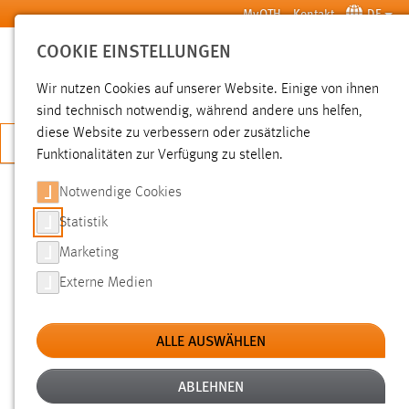
Zum Hauptinhalt springen
MyOTH
Kontakt
DE
COOKIE EINSTELLUNGEN
SUCHE
Wir nutzen Cookies auf unserer Website. Einige von ihnen
sind technisch notwendig, während andere uns helfen,
diese Website zu verbessern oder zusätzliche
JETZT BEWERBEN
Funktionalitäten zur Verfügung zu stellen.
Notwendige Cookies
SUCHE
Statistik
Marketing
FILTER
Externe Medien
Typ
ALLE AUSWÄHLEN
Erstellungsdatum
ABLEHNEN