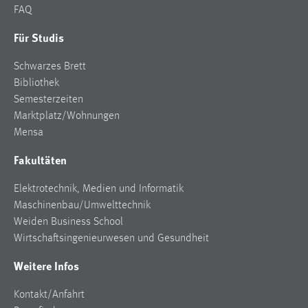
FAQ
Zweck:
Dieser Cookie ist notwendig um sich an der Website
Für Studis
einloggen zu können.
Cookie Laufzeit:
Schwarzes Brett
24 Stunden
Bibliothek
Semesterzeiten
Marktplatz/Wohnungen
Mensa
STATISTIK
Fakultäten
Statistik Cookies erfassen Informationen anonym.
Diese Informationen helfen uns zu verstehen, wie
Elektrotechnik, Medien und Informatik
unsere Besucher unsere Website nutzen.
Maschinenbau/Umwelttechnik
Weiden Business School
Matomo
Wirtschaftsingenieurwesen und Gesundheit
Name:
Weitere Infos
_pk_ref, _pk_cvar, _pk_id, _pk_ses
Zweck:
Kontakt/Anfahrt
Zugriffsstatistik