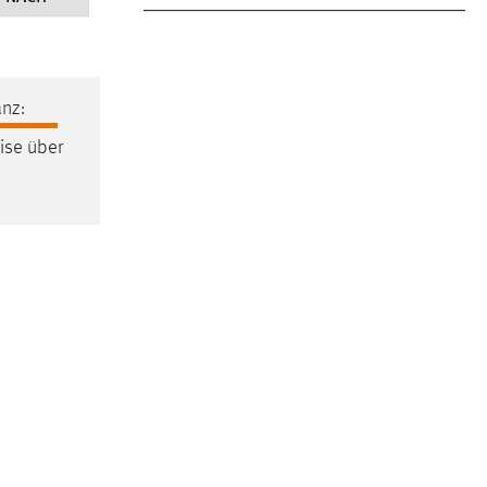
nz:
se über