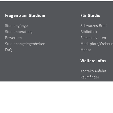
Fragen zum Studium
Für Studis
Studiengänge
Schwarzes Brett
Studienberatung
Bibliothek
Bewerben
Semesterzeiten
Studienangelegenheiten
Marktplatz/Wohnu
FAQ
Mensa
Weitere Infos
Kontakt/Anfahrt
Raumfinder
Stellenangebote
Presse
Veranstaltungen