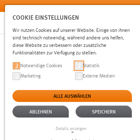
Zum Hauptinhalt springen
COOKIE EINSTELLUNGEN
Wir nutzen Cookies auf unserer Website. Einige von ihnen
sind technisch notwendig, während andere uns helfen,
diese Website zu verbessern oder zusätzliche
SUCHE
Funktionalitäten zur Verfügung zu stellen.
Notwendige Cookies
Statistik
Marketing
Externe Medien
ALLE AUSWÄHLEN
TYP: FAQ
ALLE FILTER ENTFERNEN
Aktive Filter:
ABLEHNEN
SPEICHERN
Gesucht nach "Messe".
Es wurde 1 Ergebnis in 25 Millisek
Details anzeigen