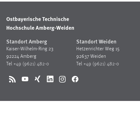
in diesem Cookie gespeichert, ob man
eingeloggt ist.
Ostbayerische Technische
Hochschule Amberg-Weiden
Sprachpräferenz
Standort Amberg
Standort Weiden
Name:
site-language-preference
Kaiser-Wilhelm-Ring 23
Hetzenrichter Weg 15
Zweck:
Das Cookie speichert die gewählte
92224 Amberg
92637 Weiden
Sprache der Website.
Tel
+49 (9621) 482-0
Tel
+49 (9621) 482-0
Cookie Laufzeit:
30 Tage
RSS
YouTube
Xing
LinkedIn
Instagram
Facebook
Chat
Name:
MibewSessionID, MIBEW_UserID,
mibew_locale, mibew-chat-frame-style-
5e9dbeb1811c0446
Zweck:
Wird benötigt um die Chatfunktion
nutzen zu können.