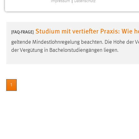
Impressum
|
Datenschutz
NOTWENDIGE COOKIES
Notwendige Cookies ermöglichen grundlegende
Funktionen und sind für die einwandfreie Funktion der
Studium mit vertiefter Praxis: Wie h
Website erforderlich.
[FAQ-FRAGE]
geltende Mindestlohnregelung beachten. Die Höhe der V
Einverständnis
der Vergütung in Bachelorstudiengängen liegen.
Name:
cookie_consent
Zweck:
Dieser Cookie speichert die
ausgewählten Einverständnis-Optionen
des Benutzers
1
Cookie Laufzeit:
1 Jahr
Performance
Name:
staticfilecache
Zweck:
Für performante Seitenauslieferung wird