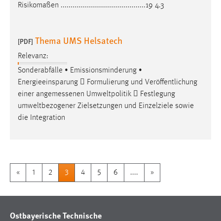
Risikomaßen ...........................................19 4.3
Thema UMS Helsatech
[PDF]
Relevanz:
Sonderabfälle • Emissionsminderung •
Energieeinsparung  Formulierung und Veröffentlichung
einer
angemessenen
Umweltpolitik  Festlegung
umweltbezogener Zielsetzungen und Einzelziele sowie
die Integration
«
1
2
3
4
5
6
....
»
Ostbayerische Technische