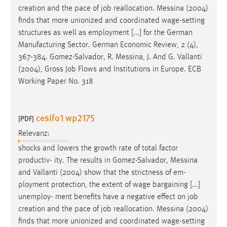
creation and the pace of job reallocation.
Messina
(2004)
finds that more unionized and coordinated wage-setting
structures as well as employment [...] for the German
Manufacturing Sector. German Economic Review, 2 (4),
367-384. Gomez-Salvador, R.
Messina
, J. And G. Vallanti
(2004), Gross Job Flows and Institutions in Europe. ECB
Working Paper No. 318
cesifo1 wp2175
[PDF]
Relevanz:
shocks and lowers the growth rate of total factor
productiv- ity. The results in Gomez-Salvador,
Messina
and Vallanti (2004) show that the strictness of em-
ployment protection, the extent of wage bargaining [...]
unemploy- ment benefits have a negative effect on job
creation and the pace of job reallocation.
Messina
(2004)
finds that more unionized and coordinated wage-setting