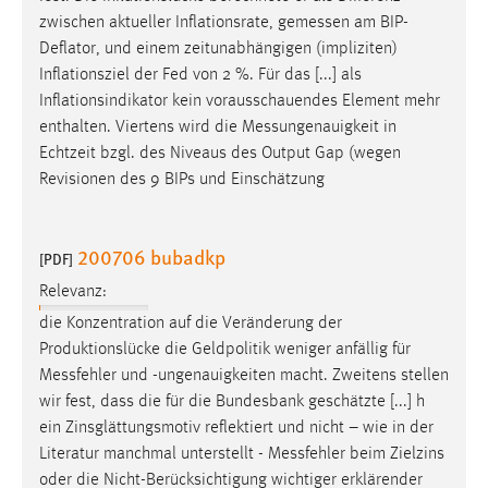
Zweck:
zwischen aktueller Inflationsrate,
gemessen
am BIP-
Dieser Cookie ist notwendig um sich an der Website
Deflator, und einem zeitunabhängigen (impliziten)
einloggen zu können.
Inflationsziel der Fed von 2 %. Für das [...] als
Inflationsindikator kein vorausschauendes Element mehr
Cookie Laufzeit:
enthalten. Viertens wird die
Messungenauigkeit
in
24 Stunden
Echtzeit bzgl. des Niveaus des Output Gap (wegen
Revisionen des 9 BIPs und Einschätzung
STATISTIK
Statistik Cookies erfassen Informationen anonym.
200706 bubadkp
[PDF]
Diese Informationen helfen uns zu verstehen, wie
Relevanz:
unsere Besucher unsere Website nutzen.
die Konzentration auf die Veränderung der
Produktionslücke die Geldpolitik weniger anfällig für
Matomo
Messfehler
und -ungenauigkeiten macht. Zweitens stellen
Name:
wir fest, dass die für die Bundesbank geschätzte [...] h
_pk_ref, _pk_cvar, _pk_id, _pk_ses
ein Zinsglättungsmotiv reflektiert und nicht – wie in der
Literatur manchmal unterstellt -
Messfehler
beim Zielzins
Zweck:
oder die Nicht-Berücksichtigung wichtiger erklärender
Zugriffsstatistik