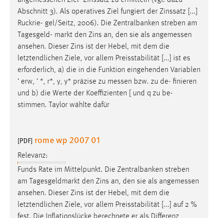
angemessenen
Ziel- Zinssatz zu ermitteln (vgl. dazu
30 Tage
Abschnitt 3). Als operatives Ziel fungiert der Zinssatz [...]
Ruckrie- gel/Seitz, 2006). Die Zentralbanken streben am
Chat
Tagesgeld- markt den Zins an, den sie als
angemessen
ansehen. Dieser Zins ist der Hebel, mit dem die
Name:
letztendlichen Ziele, vor allem Preisstabilität [...] ist es
MibewSessionID, MIBEW_UserID, mibew_locale, mibew-
erforderlich, a) die in die Funktion eingehenden Variablen
chat-frame-style-5e9dbeb1811c0446
‘ erw, ‘ *, r*, y, y* präzise zu
messen
bzw. zu de- finieren
Zweck:
und b) die Werte der Koeffizienten [ und q zu be-
Wird benötigt um die Chatfunktion nutzen zu können.
stimmen. Taylor wählte dafür
Cookie Laufzeit:
MibewSessionID, mibew-chat-frame-style-
rome wp 2007 01
5e9dbeb1811c0446 = Sitzungslaufzeit, mibew_locale = 3
[PDF]
Jahre, MIBEW_UserID = 1 Jahr
Relevanz:
Funds Rate im Mittelpunkt. Die Zentralbanken streben
Login
am Tagesgeldmarkt den Zins an, den sie als
angemessen
ansehen. Dieser Zins ist der Hebel, mit dem die
Name:
letztendlichen Ziele, vor allem Preisstabilität [...] auf 2 %
fe_user, be_user, be_lastLoginProvider
fest. Die Inflationslücke berechnete er als Differenz