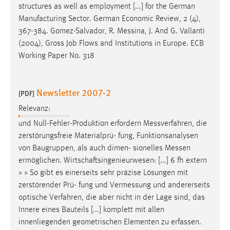
structures as well as employment [...] for the German
Manufacturing Sector. German Economic Review, 2 (4),
367-384. Gomez-Salvador, R.
Messina
, J. And G. Vallanti
(2004), Gross Job Flows and Institutions in Europe. ECB
Working Paper No. 318
Newsletter 2007-2
[PDF]
Relevanz:
und Null-Fehler-Produktion erfordern
Messverfahren
, die
zerstörungsfreie Materialprü- fung, Funktionsanalysen
von Baugruppen, als auch dimen- sionelles
Messen
ermöglichen. Wirtschaftsingenieurwesen: [...] 6 fh extern
» » So gibt es einerseits sehr präzise Lösungen mit
zerstörender Prü- fung und
Vermessung
und andererseits
optische Verfahren, die aber nicht in der Lage sind, das
Innere eines Bauteils [...] komplett mit allen
innenliegenden geometrischen Elementen zu erfassen.