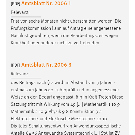
Amtsblatt Nr. 2006 1
EXTERNE MEDIEN
[PDF]
Um Inhalte von Videoplattformen und Social Media
Relevanz:
Plattformen anzeigen zu können, werden von diesen
Frist von sechs Monaten nicht überschritten werden. Die
externen Medien Cookies gesetzt.
Prüfungskommission kann auf Antrag eine
angemessene
Nachfrist gewähren, wenn die Bearbeitungszeit wegen
YouTube
Krankheit oder anderer nicht zu vertretenden
Vimeo
Amtsblatt Nr. 2006 3
[PDF]
Relevanz:
des Beitrags nach § 2 wird im Abstand von 3 Jahren -
erstmals im Jahr 2010 - überprüft und in
angemessener
Weise an den Bedarf angepasst. § 9 In Kraft Treten Diese
Satzung tritt mit Wirkung vom 1.9 [...] Mathematik 1 10 9
Mathematik 2 10 9 Physik 9 8 Konstruktion 3 2
Elektrotechnik und Elektrische
Messtechnik
10 10
Digitaler Schaltungsentwurf 3 3 Anwendungsspezifische
Anteile 64 56 Angewandte Systemtechnik [...] StA ist ZV