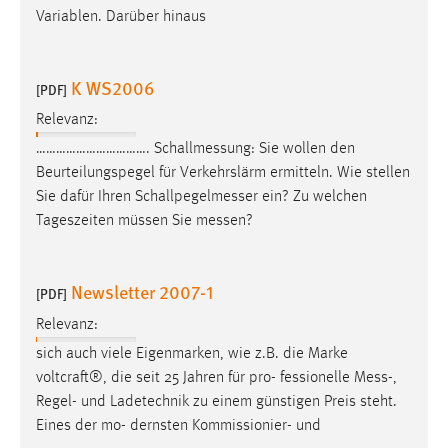
Variablen. Darüber hinaus
Cookie Laufzeit:
Max. 13 Monate
K WS2006
[PDF]
Relevanz:
MARKETING
…………………………….
Schallmessung
: Sie wollen den
Marketing Cookies werden von Drittanbietern
Beurteilungspegel für Verkehrslärm ermitteln. Wie stellen
verwendet, um personalisierte Werbung anzuzeigen.
Sie dafür Ihren
Schallpegelmesser
ein? Zu welchen
Sie tun dies, indem sie Besucher über Websites
Tageszeiten müssen Sie
messen
?
hinweg verfolgen.
Google Ads
Newsletter 2007-1
[PDF]
Relevanz:
Name:
_gcl_au
sich auch viele Eigenmarken, wie z.B. die Marke
voltcraft®, die seit 25 Jahren für pro- fessionelle
Mess
-,
Anbieter:
Regel- und Ladetechnik zu einem günstigen Preis steht.
Google Ireland Limited
Eines der mo- dernsten Kommissionier- und
Zweck: