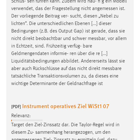
Schlüs- sen führen kann. Zudem wird häu- fi g ein Modell
1 Jahr
verwendet, das der Fragestellung nicht
angemessen
ist.
Der vorliegende Beitrag ver- sucht, diesen „Nebel zu
Performance
lichten“. Die unterschiedlichen Ebenen [...] dieser
Bedingungen (z.B. des Output Gap) ist gerade, dass sie
Name:
nicht direkt beobachtbar und schwer
messbar
, vor allem
staticfilecache
in Echtzeit, sind. Frühzeitig verfüg- bare
Geldmengendaten informie- ren über die re [...]
Zweck:
Liquiditätsbedingungen abbildet. Andererseits lässt sie
Für performante Seitenauslieferung wird in diesem Cookie
gespeichert, ob man eingeloggt ist.
aber auch Rückschlüsse auf das nicht direkt
messbare
tatsächliche Transaktionsvolumen zu, da dieses eine
wichtige Determinante der Geldnachfrage ist
Sprachpräferenz
Name:
Instrument operatives Ziel WiSt1 07
site-language-preference
[PDF]
Relevanz:
Zweck:
Das Cookie speichert die gewählte Sprache der Website.
Target den Ziel-Zinssatz dar. Die Taylor-Regel wird in
diesem Zu- sammenhang herangezogen, um den
Cookie Laufzeit: