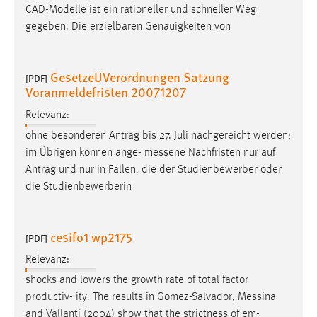
CAD-Modelle ist ein rationeller und schneller Weg
gegeben. Die erzielbaren Genauigkeiten von
GesetzeUVerordnungen Satzung
[PDF]
Voranmeldefristen 20071207
Relevanz:
ohne besonderen Antrag bis 27. Juli nachgereicht werden;
im Übrigen können ange-
messene
Nachfristen nur auf
Antrag und nur in Fällen, die der Studienbewerber oder
die Studienbewerberin
cesifo1 wp2175
[PDF]
Relevanz:
shocks and lowers the growth rate of total factor
productiv- ity. The results in Gomez-Salvador,
Messina
and Vallanti (2004) show that the strictness of em-