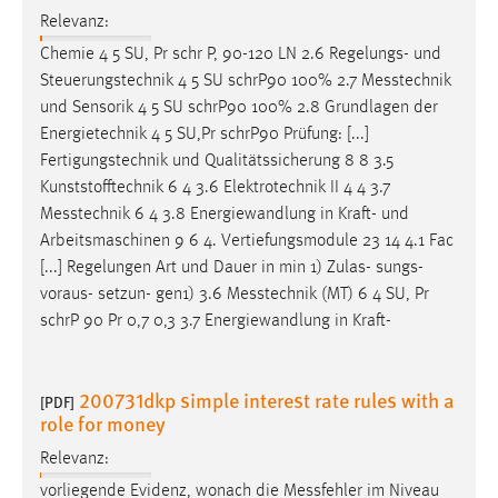
Relevanz:
Chemie 4 5 SU, Pr schr P, 90-120 LN 2.6 Regelungs- und
Steuerungstechnik 4 5 SU schrP90 100% 2.7
Messtechnik
und Sensorik 4 5 SU schrP90 100% 2.8 Grundlagen der
Energietechnik 4 5 SU,Pr schrP90 Prüfung: [...]
Fertigungstechnik und Qualitätssicherung 8 8 3.5
Kunststofftechnik 6 4 3.6 Elektrotechnik II 4 4 3.7
Messtechnik
6 4 3.8 Energiewandlung in Kraft- und
Arbeitsmaschinen 9 6 4. Vertiefungsmodule 23 14 4.1 Fac
[...] Regelungen Art und Dauer in min 1) Zulas- sungs-
voraus- setzun- gen1) 3.6
Messtechnik
(MT) 6 4 SU, Pr
schrP 90 Pr 0,7 0,3 3.7 Energiewandlung in Kraft-
200731dkp simple interest rate rules with a
[PDF]
role for money
Relevanz:
vorliegende Evidenz, wonach die
Messfehler
im Niveau