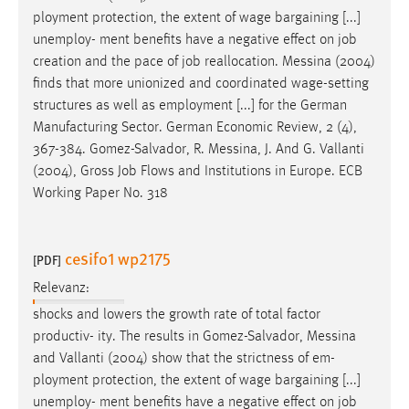
ployment protection, the extent of wage bargaining [...]
unemploy- ment benefits have a negative effect on job
creation and the pace of job reallocation.
Messina
(2004)
finds that more unionized and coordinated wage-setting
structures as well as employment [...] for the German
Manufacturing Sector. German Economic Review, 2 (4),
367-384. Gomez-Salvador, R.
Messina
, J. And G. Vallanti
(2004), Gross Job Flows and Institutions in Europe. ECB
Working Paper No. 318
cesifo1 wp2175
[PDF]
Relevanz:
shocks and lowers the growth rate of total factor
productiv- ity. The results in Gomez-Salvador,
Messina
and Vallanti (2004) show that the strictness of em-
ployment protection, the extent of wage bargaining [...]
unemploy- ment benefits have a negative effect on job