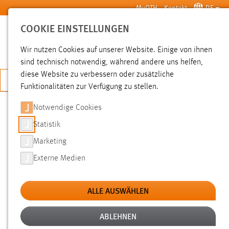
Zum Hauptinhalt springen
MyOTH
Kontakt
DE
COOKIE EINSTELLUNGEN
SUCHE
Wir nutzen Cookies auf unserer Website. Einige von ihnen
sind technisch notwendig, während andere uns helfen,
diese Website zu verbessern oder zusätzliche
JETZT BEWERBEN
Funktionalitäten zur Verfügung zu stellen.
Notwendige Cookies
SUCHE
Statistik
Marketing
FILTER
Externe Medien
Typ
ALLE AUSWÄHLEN
Erstellungsdatum
ABLEHNEN