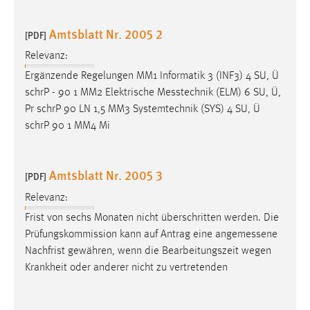
Conversion-Tracking
Amtsblatt Nr. 2005 2
[PDF]
Cookie Laufzeit:
3 Monate
Relevanz:
Ergänzende Regelungen MM1 Informatik 3 (INF3) 4 SU, Ü
schrP - 90 1 MM2 Elektrische
Messtechnik
(ELM) 6 SU, Ü,
Facebook Pixel
Pr schrP 90 LN 1,5 MM3 Systemtechnik (SYS) 4 SU, Ü
Name:
schrP 90 1 MM4 Mi
_fbp
Anbieter:
Amtsblatt Nr. 2005 3
[PDF]
Facebook
Relevanz:
Zweck:
Frist von sechs Monaten nicht überschritten werden. Die
Conversion-Tracking
Prüfungskommission kann auf Antrag eine
angemessene
Cookie Laufzeit:
Nachfrist gewähren, wenn die Bearbeitungszeit wegen
3 Monate
Krankheit oder anderer nicht zu vertretenden