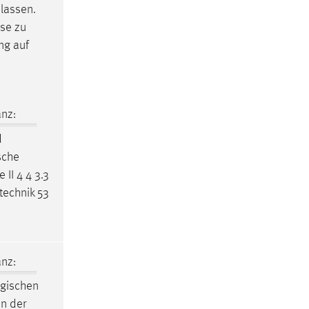
 lassen.
sse zu
ng
auf
nz:
d
sche
 II 4 4 3.3
technik 53
nz:
ogischen
In der