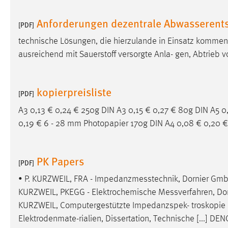
Anforderungen dezentrale Abwasserent
Matomo
[PDF]
technische Lösungen, die hierzulande in Einsatz kommen, 
Name:
_pk_ref, _pk_cvar, _pk_id, _pk_ses
ausreichend mit Sauerstoff versorgte Anla- gen, Abtrieb
Zweck:
Zugriffsstatistik
Cookie Laufzeit:
Max. 13 Monate
kopierpreisliste
[PDF]
A3 0,13 € 0,24 € 250g DIN A3 0,15 € 0,27 € 80g DIN A5 0
MARKETING
0,19 € 6 - 28 mm Photopapier 170g DIN A4 0,08 € 0,20 €
Marketing Cookies werden von Drittanbietern
verwendet, um personalisierte Werbung anzuzeigen.
PK Papers
[PDF]
Sie tun dies, indem sie Besucher über Websites
hinweg verfolgen.
• P. KURZWEIL, FRA -
Impedanzmesstechnik
, Dornier Gmb
KURZWEIL, PKEGG - Elektrochemische
Messverfahren
, Do
Google Ads
KURZWEIL, Computergestützte Impedanzspek- troskopie
Name:
Elektrodenmate-rialien, Dissertation, Technische [...] DE
_gcl_au