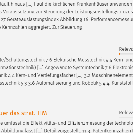
läuft hinaus [...] t auf die kirchlichen Krankenhäuser anwenden
s Voraussetzung zur Steuerung der Leistungserstellungsproze
ung 27 Geräteauslastungsindex Abbildung 16:
Performancemessu
 Kennzahlen aggregiert. Zur Steuerung
Releva
e/Schaltungstechnik 7 6 Elektrische
Messtechnik
4 4 Kern- un
formationstechnik) [...] Angewandte Systemtechnik 7 6 Elektroni
nik
4 4 Kern- und Vertiefungsfächer [...] 3.2 Maschinenelemente
sstechnik
5 3 3.6 Automatisierung und Robotik 5 4 4. Kunststoff
uer das strat. TIM
Releva
ie umfasst die Effektivitäts- und
Effizienzmessung
der technol
bildung fasst [...] Detail vorgestellt. 11 3. Patentkennzahlen 