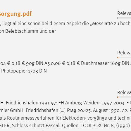
sorgung.pdf
Releva
liegt alleine schon bei diesem Aspekt die „
Messlatte
zu hoch“
 von Belebtschlamm und der
Releva
,04 € 0,18 € 90g DIN A5 0,06 € 0,18 €
Durchmesser
160g DIN 
 Photopapier 170g DIN
Releva
H, Friedrichshafen 1991-97; FH Amberg-Weiden, 1997-2003. • 
rnier GmbH, Friedrichshafen [...] Prag 20.-25. August 1990. 42. P
 als
Routinemessverfahren
für Elektroden- vorgänge und techn
NGLER, Schloss schützt Pascal- Quellen, TOOLBOX, Nr. 8, (1990) 