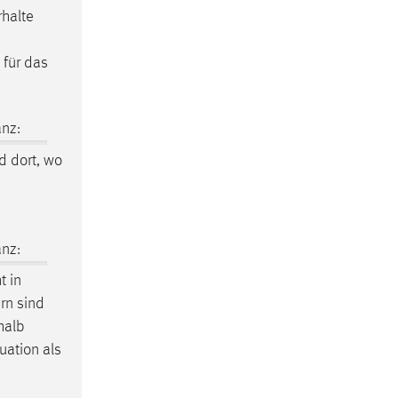
rhalte
 für das
nz:
d dort, wo
nz:
t in
rn sind
halb
uation als