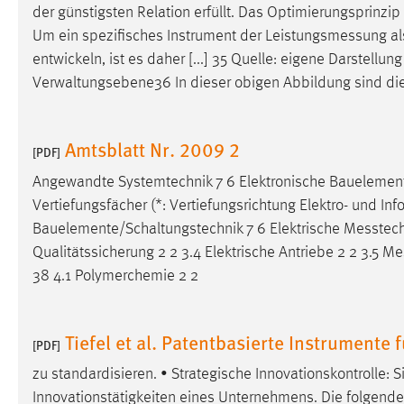
der günstigsten Relation erfüllt. Das Optimierungsprinzip 
in diesem Cookie gespeichert, ob man
eingeloggt ist.
Um ein spezifisches Instrument der
Leistungsmessung
al
entwickeln, ist es daher [...] 35 Quelle: eigene Darstell
Verwaltungsebene36 In dieser obigen Abbildung sind die
Sprachpräferenz
Name:
site-language-preference
Amtsblatt Nr. 2009 2
[PDF]
Zweck:
Das Cookie speichert die gewählte
Sprache der Website.
Angewandte Systemtechnik 7 6 Elektronische Bauelement
Vertiefungsfächer (*: Vertiefungsrichtung Elektro- und In
Cookie Laufzeit:
30 Tage
Bauelemente/Schaltungstechnik 7 6 Elektrische
Messtech
Qualitätssicherung 2 2 3.4 Elektrische Antriebe 2 2 3.5
Me
Chat
38 4.1 Polymerchemie 2 2
Name:
MibewSessionID, MIBEW_UserID,
mibew_locale, mibew-chat-frame-style-
Tiefel et al. Patentbasierte Instrumente f
5e9dbeb1811c0446
[PDF]
Zweck:
Wird benötigt um die Chatfunktion
zu standardisieren. • Strategische Innovationskontrolle: S
nutzen zu können.
Innovationstätigkeiten eines Unternehmens. Die folgende Ab