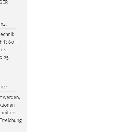
NGER
nz:
technik
hrP, 60 –
1 s.
0 25
nz:
t werden,
ktionen
 mit der
-Erreichung