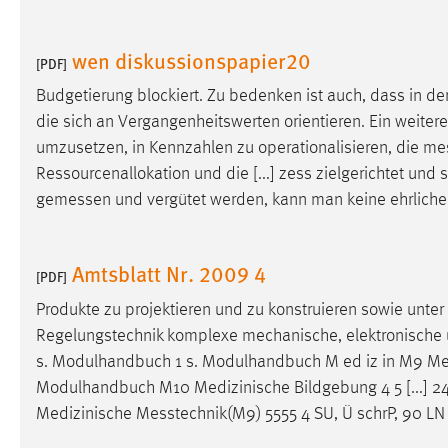
externen Medien Cookies gesetzt.
wen diskussionspapier20
[PDF]
YouTube
Budgetierung blockiert. Zu bedenken ist auch, dass in der
die sich an Vergangenheitswerten orientieren. Ein weite
Vimeo
umzusetzen, in Kennzahlen zu operationalisieren, die
me
Ressourcenallokation und die [...] zess zielgerichtet un
gemessen
und vergütet werden, kann man keine ehrliche
Amtsblatt Nr. 2009 4
[PDF]
Produkte zu projektieren und zu konstruieren sowie unte
Regelungstechnik komplexe mechanische, elektronische un
s. Modulhandbuch 1 s. Modulhandbuch M ed iz in M9 Me
Modulhandbuch M10 Medizinische Bildgebung 4 5 [...] 24
Medizinische
Messtechnik(M9
) 5555 4 SU, Ü schrP, 90 L