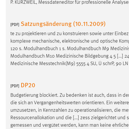
P. KURZWEIL,
Messdateneditor
für professionelle Analys
Anbieter:
Google Ireland Limited
Zweck:
Conversion-Tracking
Satzungsänderung (10.11.2009)
[PDF]
Cookie Laufzeit:
3 Monate
te zu projektieren und zu konstruieren sowie unter Einbe
komplexe mechanische, elektronische und optische Kompo
Facebook Pixel
120 s. Modulhandbuch 1 s. Modulhandbuch M9 Medizin
Name:
Modulhandbuch M10 Medizinische Bildgebung 4 5 [...] 24 
_fbp
Medizinische
Messtechnik(M9
) 5555 4 SU, Ü schrP, 90 L
Anbieter:
Facebook
Zweck:
Conversion-Tracking
DP20
[PDF]
Cookie Laufzeit:
3 Monate
Budgetierung blockiert. Zu bedenken ist auch, dass in der
die sich an Vergangenheitswerten orientieren. Ein weite
umzusetzen, in Kennzahlen zu operationalisieren, die
me
EXTERNE MEDIEN
Ressourcenallokation und die [...] zess zielgerichtet un
Um Inhalte von Videoplattformen und Social Media
gemessen
und vergütet werden, kann man keine ehrliche
Plattformen anzeigen zu können, werden von diesen