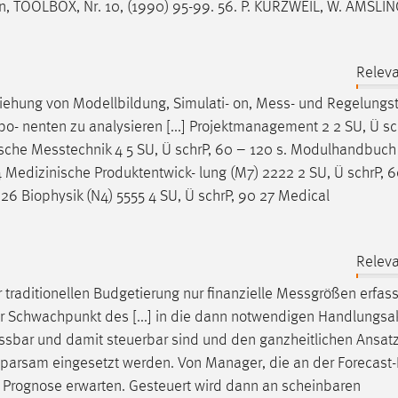
en, TOOLBOX, Nr. 10, (1990) 95-99. 56. P. KURZWEIL, W. AMSLI
Releva
ziehung von Modellbildung, Simulati- on,
Mess
- und Regelungs
- nenten zu analysieren [...] Projektmanagement 2 2 SU, Ü sc
ische
Messtechnik
4 5 SU, Ü schrP, 60 – 120 s. Modulhandbuch 
Medizinische Produktentwick- lung (M7) 2222 2 SU, Ü schrP, 6
N 26 Biophysik (N4) 5555 4 SU, Ü schrP, 90 27 Medical
Releva
 traditionellen Budgetierung nur finanzielle
Messgrößen
erfass
rer Schwachpunkt des [...] in die dann notwendigen Handlungsa
ssbar
und damit steuerbar sind und den ganzheitlichen Ansatz
d sparsam eingesetzt werden. Von Manager, die an der Forecast
 Prognose erwarten. Gesteuert wird dann an scheinbaren