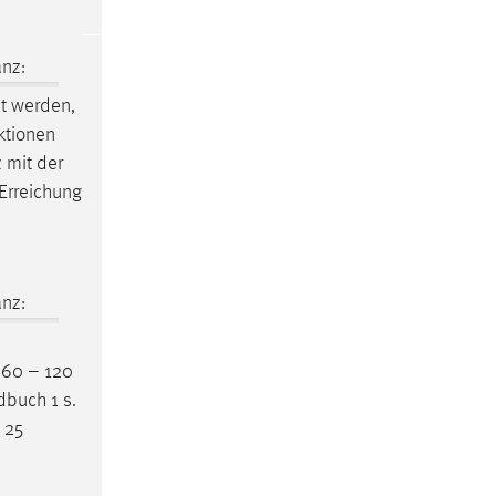
nz:
t werden,
ktionen
 mit der
-Erreichung
nz:
 60 – 120
dbuch 1 s.
 25