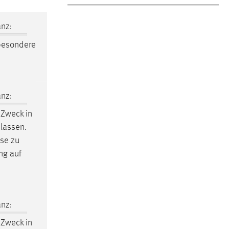
nz:
besondere
nz:
 Zweck in
 lassen.
sse zu
ng
auf
nz:
 Zweck in