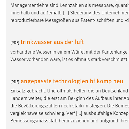
Managementlehre sind Kennzahlen als
messbare
, quant
Cookie Laufzeit:
MibewSessionID, mibew-chat-frame-
innerhalb und außerhalb [...] Steuerung des Unternehmen
style-5e9dbeb1811c0446 =
Sitzungslaufzeit, mibew_locale = 3
reproduzierbare
Messgrößen
aus Patent- schriften und -
Jahre, MIBEW_UserID = 1 Jahr
trinkwasser aus der luft
Login
[PDF]
vorhandene Wasser in einem Würfel mit der Kantenlänge
Name:
fe_user, be_user, be_lastLoginProvider
Wasser vorhanden wäre, ist es oftmals stark verschmutz
Zweck:
Dieser Cookie ist notwendig um sich an
der Website einloggen zu können.
angepasste technologien bf komp neu
Cookie Laufzeit:
[PDF]
24 Stunden
Einsatz gebracht. Und oftmals helfen die an Deutschlan
Ländern weiter, die erst am Be- ginn des Aufbaus ihrer Ab
STATISTIK
die Bevölkerungszahlen noch stark im steigen. Die
Bemes
vergleichsweise schwierig. Verf [...] ausbaufähige Konzepte
Statistik Cookies erfassen Informationen anonym.
Diese Informationen helfen uns zu verstehen, wie
Bemessungsmassstab
heranzuziehen und aufgrund ihrer 
unsere Besucher unsere Website nutzen.