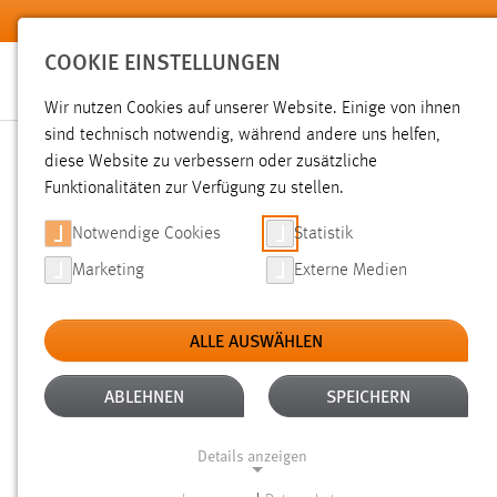
Zum Hauptinhalt springen
COOKIE EINSTELLUNGEN
Wir nutzen Cookies auf unserer Website. Einige von ihnen
sind technisch notwendig, während andere uns helfen,
diese Website zu verbessern oder zusätzliche
SUCHE
Funktionalitäten zur Verfügung zu stellen.
Notwendige Cookies
Statistik
Marketing
Externe Medien
ALLE AUSWÄHLEN
Gesucht nach "Messe".
Es wurden 1504 Ergebnisse gefund
ABLEHNEN
SPEICHERN
Details anzeigen