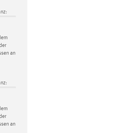
nz:
 dem
der
ssen
an
nz:
 dem
der
ssen
an