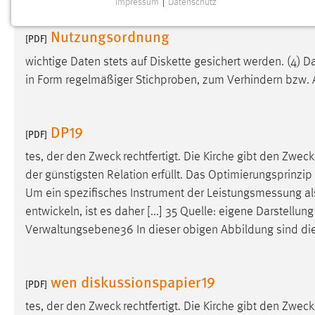
Impressum
|
Datenschutz
NOTWENDIGE COOKIES
Nutzungsordnung
Notwendige Cookies ermöglichen grundlegende
[PDF]
Funktionen und sind für die einwandfreie Funktion der
wichtige Daten stets auf Diskette gesichert werden. (4) 
Website erforderlich.
in Form regelmäßiger Stichproben, zum Verhindern bzw.
Einverständnis
DP19
Name:
[PDF]
cookie_consent
tes, der den Zweck rechtfertigt. Die Kirche gibt den Zwe
Zweck:
Dieser Cookie speichert die
der günstigsten Relation erfüllt. Das Optimierungsprinzip 
ausgewählten Einverständnis-Optionen
des Benutzers
Um ein spezifisches Instrument der
Leistungsmessung
al
entwickeln, ist es daher [...] 35 Quelle: eigene Darstell
Cookie Laufzeit:
1 Jahr
Verwaltungsebene36 In dieser obigen Abbildung sind die
Performance
wen diskussionspapier19
[PDF]
Name:
staticfilecache
tes, der den Zweck rechtfertigt. Die Kirche gibt den Zwe
Zweck:
Für performante Seitenauslieferung wird