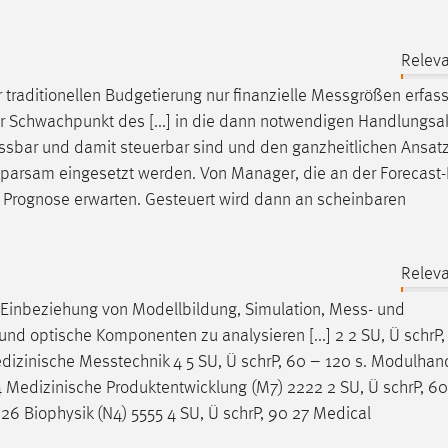
Releva
 traditionellen Budgetierung nur finanzielle
Messgrößen
erfass
rer Schwachpunkt des [...] in die dann notwendigen Handlungsa
ssbar
und damit steuerbar sind und den ganzheitlichen Ansatz
d sparsam eingesetzt werden. Von Manager, die an der Forecast
 Prognose erwarten. Gesteuert wird dann an scheinbaren
Releva
r Einbeziehung von Modellbildung, Simulation,
Mess
- und
d optische Komponenten zu analysieren [...] 2 2 SU, Ü schrP,
dizinische
Messtechnik
4 5 SU, Ü schrP, 60 – 120 s. Modulhan
 Medizinische Produktentwicklung (M7) 2222 2 SU, Ü schrP, 60
N 26 Biophysik (N4) 5555 4 SU, Ü schrP, 90 27 Medical