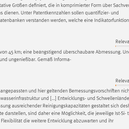
itative Größen definiert, die in komprimierter Form über Sachve
s dienen. Unter Patentkennzahlen sollen quantifizier- und
datenbanken verstanden werden, welche eine Indikatorfunktion
Releva
 von 45 km; eine beängstigend überschaubare
Abmessung
. Un
t und ungenießbar. Gemäß Informa-
Releva
d angepassten und hier geltenden
Bemessungsvorschriften
nich
wasserinfrastruktur und [...] Entwicklungs- und Schwellenlände
sung
ausreichender Reinigungskapazitäten gestaltet sich des
 darstellen, sind daher eine Möglichkeit, die jeweilige Ist-Si- t
Flexibilität die weitere Entwicklung abzuwarten und ihr