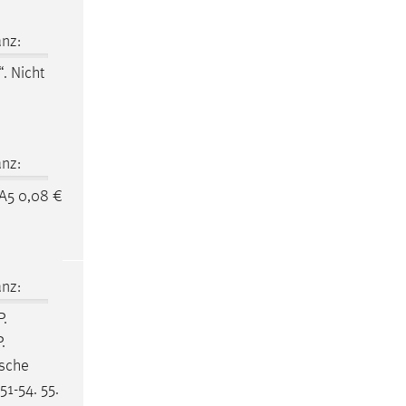
nz:
. Nicht
nz:
A5 0,08 €
nz:
P.
.
ische
51-54. 55.