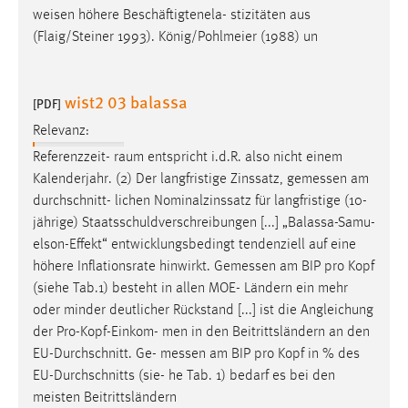
weisen höhere Beschäftigtenela- stizitäten aus
Cookie Laufzeit:
(Flaig/Steiner 1993). König/Pohlmeier (1988) un
Max. 13 Monate
wist2 03 balassa
[PDF]
MARKETING
Relevanz:
Marketing Cookies werden von Drittanbietern
Referenzzeit- raum entspricht i.d.R. also nicht einem
verwendet, um personalisierte Werbung anzuzeigen.
Kalenderjahr. (2) Der langfristige Zinssatz,
gemessen
am
Sie tun dies, indem sie Besucher über Websites
durchschnitt- lichen Nominalzinssatz für langfristige (10-
hinweg verfolgen.
jährige) Staatsschuldverschreibungen [...] „Balassa-Samu-
elson-Effekt“ entwicklungsbedingt tendenziell auf eine
Google Ads
höhere Inflationsrate hinwirkt.
Gemessen
am BIP pro Kopf
(siehe Tab.1) besteht in allen MOE- Ländern ein mehr
Name:
oder minder deutlicher Rückstand [...] ist die Angleichung
_gcl_au
der Pro-Kopf-Einkom- men in den Beitrittsländern an den
Anbieter:
EU-Durchschnitt. Ge-
messen
am BIP pro Kopf in % des
Google Ireland Limited
EU-Durchschnitts (sie- he Tab. 1) bedarf es bei den
meisten Beitrittsländern
Zweck: