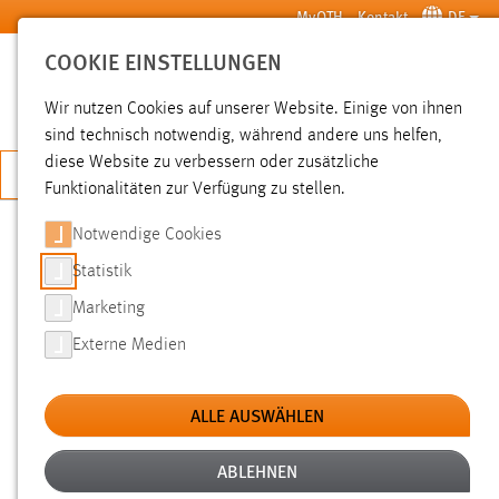
Zum Hauptinhalt springen
MyOTH
Kontakt
DE
COOKIE EINSTELLUNGEN
SUCHE
Wir nutzen Cookies auf unserer Website. Einige von ihnen
sind technisch notwendig, während andere uns helfen,
diese Website zu verbessern oder zusätzliche
JETZT BEWERBEN
Funktionalitäten zur Verfügung zu stellen.
Notwendige Cookies
SUCHE
Statistik
Marketing
FILTER
Externe Medien
Typ
ALLE AUSWÄHLEN
Erstellungsdatum
ABLEHNEN