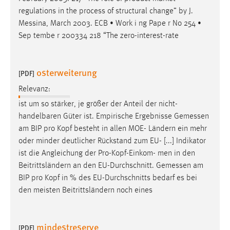
EXTERNE MEDIEN
regulations in the process of structural change” by J.
Um Inhalte von Videoplattformen und Social Media
Messina
, March 2003. ECB • Work i ng Pape r No 254 •
Plattformen anzeigen zu können, werden von diesen
Sep tembe r 200334 218 “The zero-interest-rate
externen Medien Cookies gesetzt.
YouTube
osterweiterung
[PDF]
Relevanz:
Vimeo
ist um so stärker, je größer der Anteil der nicht-
handelbaren Güter ist. Empirische Ergebnisse
Gemessen
am BIP pro Kopf besteht in allen MOE- Ländern ein mehr
oder minder deutlicher Rückstand zum EU- [...] Indikator
ist die Angleichung der Pro-Kopf-Einkom- men in den
Beitrittsländern an den EU-Durchschnitt.
Gemessen
am
BIP pro Kopf in % des EU-Durchschnitts bedarf es bei
den meisten Beitrittsländern noch eines
mindestreserve
[PDF]