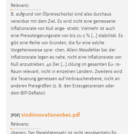
30 Tage
Relevanz:
B. aufgrund von Ölpreisschocks) sind also durchaus
Chat
vereinbar mit dem Ziel. Es wird nicht eine
gemessene
Inflationsrate von Null ange- strebt. Vielmehr ist auch
Name:
eine Preissteigerungsrate von bis zu 2 % [...] stabilität. Es
MibewSessionID, MIBEW_UserID, mibew_locale, mibew-
gibt eine Reihe von Gründen, die für eine solche
chat-frame-style-5e9dbeb1811c0446
Vorgehensweise spre- chen. Allein
Messfehler
bei der
Zweck:
Inflationsrate legen es nahe, nicht eine Inflationsrate von
Wird benötigt um die Chatfunktion nutzen zu können.
Null anzustreben. 40 Der [...] cklung im gesamten Eu- ro-
Raum relevant, nicht in einzelnen Ländern. Zweitens wird
Cookie Laufzeit:
die Teuerung
gemessen
auf Verbraucherebene, nicht an
MibewSessionID, mibew-chat-frame-style-
5e9dbeb1811c0446 = Sitzungslaufzeit, mibew_locale = 3
anderen Preisgrößen (z. B. den Erzeugerpreisen oder
Jahre, MIBEW_UserID = 1 Jahr
dem BIP-Deflator)
Login
sindinnovationenbes.pdf
[PDF]
Name:
Relevanz:
fe_user, be_user, be_lastLoginProvider
überein. Der Paneldatensatz ist nicht repräsentativ für