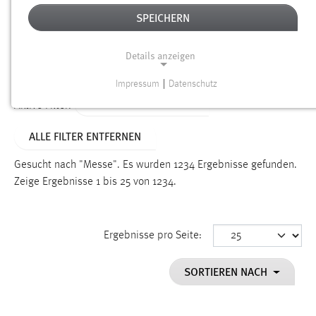
SPEICHERN
Alter
Details anzeigen
SUCHEN
Impressum
|
Datenschutz
NOTWENDIGE COOKIES
ALTER: ÜBER EIN JAHR
Aktive Filter:
Notwendige Cookies ermöglichen grundlegende
ALLE FILTER ENTFERNEN
Funktionen und sind für die einwandfreie Funktion der
Website erforderlich.
Gesucht nach "Messe".
Es wurden 1234 Ergebnisse gefunden.
Zeige Ergebnisse 1 bis 25 von 1234.
Einverständnis
Name:
cookie_consent
Ergebnisse pro Seite:
Zweck:
SORTIEREN NACH
Dieser Cookie speichert die ausgewählten Einverständnis-
Optionen des Benutzers
Cookie Laufzeit: