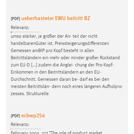
Conversion-Tracking
ueberhasteter EWU beitritt BZ
Cookie Laufzeit:
[PDF]
3 Monate
Relevanz:
umso stärker, je größer der An- teil der nicht
Facebook Pixel
handelbarenGüter ist. Preissteigerungsdifferenzen
Gemessen
amBIP pro Kopf besteht in allen
Name:
Beitrittsländern ein mehr oder minder großer Rückstand
_fbp
zum EU-D [...] zudem die Anglei- chung der Pro-Kopf-
Anbieter:
Einkommen in den Beitrittsländern an den EU-
Facebook
Durchschnitt.
Gemessen
daran be- darf es bei den
meisten Beitrittslän- dern noch eines längeren Aufholpro-
Zweck:
zesses. Strukturelle
Conversion-Tracking
Cookie Laufzeit:
3 Monate
ecbwp254
[PDF]
Relevanz:
February 2003. 217 “The role of product market