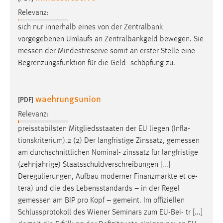
Relevanz:
sich nur innerhalb eines von der Zentralbank
vorgegebenen Umlaufs an Zentralbankgeld bewegen. Sie
messen
der Mindestreserve somit an erster Stelle eine
Begrenzungsfunktion für die Geld- schöpfung zu.
waehrungsunion
[PDF]
Relevanz:
preisstabilsten Mitgliedsstaaten der EU liegen (Infla-
tionskriterium).2 (2) Der langfristige Zinssatz,
gemessen
am durchschnittlichen Nominal- zinssatz für langfristige
(zehnjährige) Staatsschuldverschreibungen [...]
Deregulierungen, Aufbau moderner Finanzmärkte et ce-
tera) und die des Lebensstandards – in der Regel
gemessen
am BIP pro Kopf – gemeint. Im offiziellen
Schlussprotokoll des Wiener Seminars zum EU-Bei- tr [...]