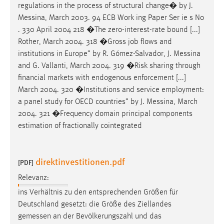
regulations in the process of structural change� by J.
Messina
, March 2003. 94 ECB Work ing Paper Ser ie s No
. 330 April 2004 218 �The zero-interest-rate bound [...]
Rother, March 2004. 318 �Gross job flows and
institutions in Europe” by R. Gómez-Salvador, J.
Messina
and G. Vallanti, March 2004. 319 �Risk sharing through
financial markets with endogenous enforcement [...]
March 2004. 320 �Institutions and service employment:
a panel study for OECD countries” by J.
Messina
, March
2004. 321 �Frequency domain principal components
estimation of fractionally cointegrated
direktinvestitionen.pdf
[PDF]
Relevanz:
ins Verhältnis zu den entsprechenden Größen für
Deutschland gesetzt: die Größe des Ziellandes
gemessen
an der Bevölkerungszahl und das