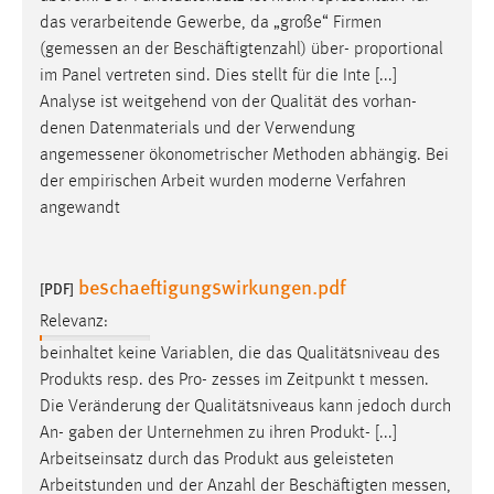
Zweck:
das verarbeitende Gewerbe, da „große“ Firmen
Dieser Cookie ist notwendig um sich an der Website
(
gemessen
an der Beschäftigtenzahl) über- proportional
einloggen zu können.
im Panel vertreten sind. Dies stellt für die Inte [...]
Analyse ist weitgehend von der Qualität des vorhan-
Cookie Laufzeit:
denen Datenmaterials und der Verwendung
24 Stunden
angemessener
ökonometrischer Methoden abhängig. Bei
der empirischen Arbeit wurden moderne Verfahren
angewandt
STATISTIK
Statistik Cookies erfassen Informationen anonym.
Diese Informationen helfen uns zu verstehen, wie
beschaeftigungswirkungen.pdf
[PDF]
unsere Besucher unsere Website nutzen.
Relevanz:
beinhaltet keine Variablen, die das Qualitätsniveau des
Matomo
Produkts resp. des Pro- zesses im Zeitpunkt t
messen
.
Name:
Die Veränderung der Qualitätsniveaus kann jedoch durch
_pk_ref, _pk_cvar, _pk_id, _pk_ses
An- gaben der Unternehmen zu ihren Produkt- [...]
Arbeitseinsatz durch das Produkt aus geleisteten
Zweck:
Arbeitstunden und der Anzahl der Beschäftigten
messen
,
Zugriffsstatistik