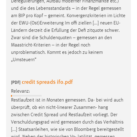
Deregulierungen, Aufbau moderner Finanzmärkte etc.)
und die des Lebensstandards – in der Regel
gemessen
am BIP pro Kopf – gemeint. Konvergenzkriterien im Lichte
der EWU-(Ost)Erweiterung Im offi ziellen [...] neuen EU-
Ländern derzeit die Erfüllung der Defi zitquote schwer.
Zwar sind die Schuldenquoten –
gemessen
an den
Maastricht-Kriterien – in der Regel noch
unproblematisch. Kommt es jedoch zu keinem
„Umsteuern“
credit spreads ifo.pdf
[PDF]
Relevanz:
Restlaufzeit ist in Monaten
gemessen
. Da- bei wird auch
überprüft, ob ein nicht-linearer Zusammen- hang
zwischen Credit Spread und Restlaufzeit vorliegt. Der
Verschuldungsgrad wird
gemessen
durch das Verhältnis
[...] Staatsanleihen, wie sie von Bloomberg bereitgestellt
wird. Neben der historischen Vo- latilität,
gemessen