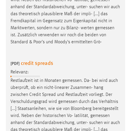
anhand der Standardabweichung, unter- suchen wir auch
das theoretisch plausiblere Maß der impli- [...] das
Fremdkapital im Gegensatz zum Eigenkapital nicht in
Marktwerten, sondern nur zu Bilanz- werten
gemessen
ist. Zusätzlich verwenden wir noch die beiden von
Standard & Poor’s und Moody’s ermittelten Grö-
credit spreads
[PDF]
Relevanz:
Restlaufzeit ist in Monaten
gemessen
. Da- bei wird auch
überprüft, ob ein nicht-linearer Zusammen- hang
zwischen Credit Spread und Restlaufzeit vorliegt. Der
Verschuldungsgrad wird
gemessen
durch das Verhältnis
[...] Staatsanleihen, wie sie von Bloomberg bereitgestellt
wird. Neben der historischen Vo- latilität,
gemessen
anhand der Standardabweichung, unter- suchen wir auch
das theoretisch plausiblere Maß der impli- [...] das