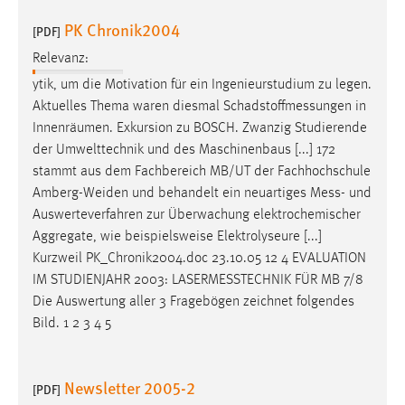
PK Chronik2004
[PDF]
Relevanz:
ytik, um die Motivation für ein Ingenieurstudium zu legen.
Aktuelles Thema waren diesmal
Schadstoffmessungen
in
Innenräumen. Exkursion zu BOSCH. Zwanzig Studierende
der Umwelttechnik und des Maschinenbaus [...] 172
stammt aus dem Fachbereich MB/UT der Fachhochschule
Amberg-Weiden und behandelt ein neuartiges
Mess
- und
Auswerteverfahren zur Überwachung elektrochemischer
Aggregate, wie beispielsweise Elektrolyseure [...]
Kurzweil PK_Chronik2004.doc 23.10.05 12 4 EVALUATION
IM STUDIENJAHR 2003:
LASERMESSTECHNIK
FÜR MB 7/8
Die Auswertung aller 3 Fragebögen zeichnet folgendes
Bild. 1 2 3 4 5
Newsletter 2005-2
[PDF]