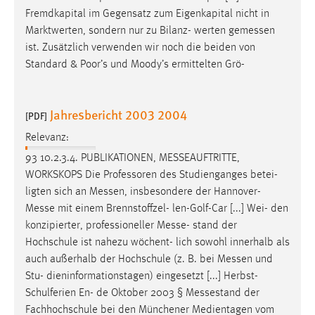
Fremdkapital im Gegensatz zum Eigenkapital nicht in
Marktwerten, sondern nur zu Bilanz- werten
gemessen
ist. Zusätzlich verwenden wir noch die beiden von
Standard & Poor’s und Moody’s ermittelten Grö-
Jahresbericht 2003 2004
[PDF]
Relevanz:
93 10.2.3.4. PUBLIKATIONEN,
MESSEAUFTRITTE
,
WORKSKOPS Die Professoren des Studienganges betei-
ligten sich an
Messen
, insbesondere der
Hannover-
Messe
mit einem Brennstoffzel- len-Golf-Car [...] Wei- den
konzipierter, professioneller
Messe
- stand der
Hochschule ist nahezu wöchent- lich sowohl innerhalb als
auch außerhalb der Hochschule (z. B. bei
Messen
und
Stu- dieninformationstagen) eingesetzt [...] Herbst-
Schulferien En- de Oktober 2003 §
Messestand
der
Fachhochschule bei den Münchener Medientagen vom