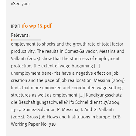
»See your
ifo wp 15.pdf
[PDF]
Relevanz:
employment to shocks and the growth rate of total factor
productivity. The results in Gomez-Salvador,
Messina
and
Vallanti (2004) show that the strictness of employment
protection, the extent of wage bargaining [...]
unemployment bene- fits have a negative effect on job
creation and the pace of job reallocation.
Messina
(2004)
finds that more unionized and coordinated wage-setting
structures as well as employment [...] Kündigungsschutz
die Beschäftigungsschwelle? ifo Schnelldienst 17/2004,
13-17. Gomez-Salvador, R.
Messina
, J. And G. Vallanti
(2004), Gross Job Flows and Institutions in Europe. ECB
Working Paper No. 318