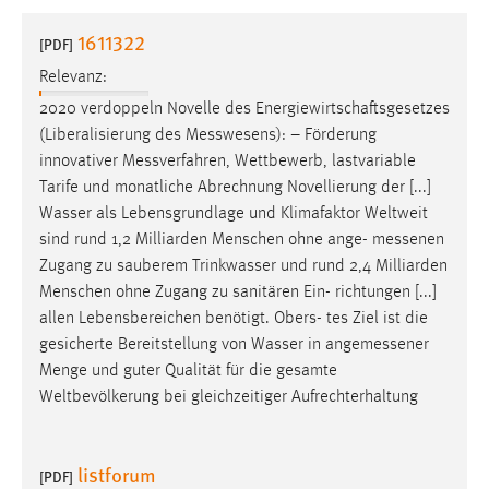
1 Jahr
1611322
[PDF]
Relevanz:
Performance
2020 verdoppeln Novelle des Energiewirtschaftsgesetzes
Name:
(Liberalisierung des
Messwesens
): – Förderung
staticfilecache
innovativer
Messverfahren
, Wettbewerb, lastvariable
Tarife und monatliche Abrechnung Novellierung der [...]
Zweck:
Wasser als Lebensgrundlage und Klimafaktor Weltweit
Für performante Seitenauslieferung wird in diesem Cookie
gespeichert, ob man eingeloggt ist.
sind rund 1,2 Milliarden Menschen ohne ange-
messenen
Zugang zu sauberem Trinkwasser und rund 2,4 Milliarden
Menschen ohne Zugang zu sanitären Ein- richtungen [...]
Sprachpräferenz
allen Lebensbereichen benötigt. Obers- tes Ziel ist die
Name:
gesicherte Bereitstellung von Wasser in
angemessener
site-language-preference
Menge und guter Qualität für die gesamte
Weltbevölkerung bei gleichzeitiger Aufrechterhaltung
Zweck:
Das Cookie speichert die gewählte Sprache der Website.
listforum
Cookie Laufzeit:
[PDF]