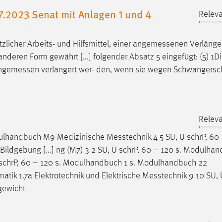
.2023 Senat mit Anlagen 1 und 4
Releva
licher Arbeits- und Hilfsmittel, einer
angemessenen
Verlänge
nderen Form gewährt [...] folgender Absatz 5 eingefügt: (5) 1Di
ngemessen
verlängert wer- den, wenn sie wegen Schwangersch
Releva
odulhandbuch M9 Medizinische
Messtechnik
4 5 SU, Ü schrP, 60 
dgebung [...] ng (M7) 3 2 SU, Ü schrP, 60 – 120 s. Modulhan
 schrP, 60 – 120 s. Modulhandbuch 1 s. Modulhandbuch 22
rmatik 1.7a Elektrotechnik und Elektrische
Messtechnik
9 10 SU, Ü
gewicht