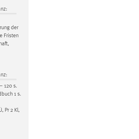
nz:
rung der
e Fristen
aft,
nz:
– 120 s.
dbuch 1 s.
, Pr 2 Kl,