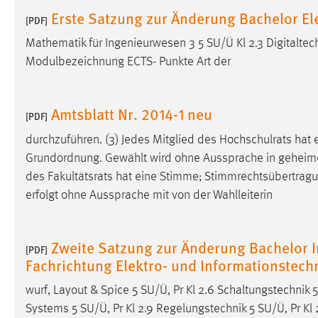
in diesem Cookie gespeichert, ob man
Erste Satzung zur Änderung Bachelor El
[PDF]
eingeloggt ist.
Mathematik für Ingenieurwesen 3 5 SU/Ü Kl 2.3 Digitaltech
Modulbezeichnung ECTS- Punkte Art der
Sprachpräferenz
Name:
site-language-preference
Amtsblatt Nr. 2014-1 neu
[PDF]
Zweck:
Das Cookie speichert die gewählte
durchzuführen. (3) Jedes Mitglied des Hochschulrats ha
Sprache der Website.
Grundordnung. Gewählt wird ohne Aussprache in geheimer
Cookie Laufzeit:
30 Tage
des Fakultätsrats hat eine Stimme; Stimmrechtsübertra
erfolgt ohne Aussprache mit von der Wahlleiterin
Chat
Name:
MibewSessionID, MIBEW_UserID,
Zweite Satzung zur Änderung Bachelor I
[PDF]
mibew_locale, mibew-chat-frame-style-
Fachrichtung Elektro- und Informationstech
5e9dbeb1811c0446
wurf, Layout & Spice 5 SU/Ü, Pr Kl 2.6 Schaltungstechnik 5
Zweck:
Wird benötigt um die Chatfunktion
nutzen zu können.
Systems 5 SU/Ü, Pr Kl 2.9 Regelungstechnik 5 SU/Ü, Pr Kl 2 