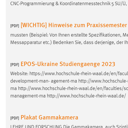
CNC-Programmierung &
Koordinatenmesstechnik
5 SU/Ü, 
Cookie Laufzeit:
MibewSessionID, mibew-chat-frame-
style-5e9dbeb1811c0446 =
Sitzungslaufzeit, mibew_locale = 3
[WICHTIG] Hinweise zum Praxissemester für 
Jahre, MIBEW_UserID = 1 Jahr
[PDF]
mussten (Beispiel: Von Ihnen erstellte Spezifikationen,
Me
Login
Messapparatur
etc.) Bedenken Sie, dass derjenige, der Ihr
Name:
fe_user, be_user, be_lastLoginProvider
EPOS-Ukraine Studiengaenge 2023
Zweck:
[PDF]
Dieser Cookie ist notwendig um sich an
der Website einloggen zu können.
Website: https://www.hochschule-rhein-waal.de/en/facul
Cookie Laufzeit:
development-man
- agement-ma http://www.hochschule-r
24 Stunden
ma
http://www.hochschule-rhein-waal.de/en/faculties
management-ma
http://www.hochschule-rhein-waal.de/
STATISTIK
Statistik Cookies erfassen Informationen anonym.
Plakat Gammakamera
[PDF]
Diese Informationen helfen uns zu verstehen, wie
unsere Besucher unsere Website nutzen.
LEHRE UND FORSCHUNG Die Gammakamera, auch Szintilla