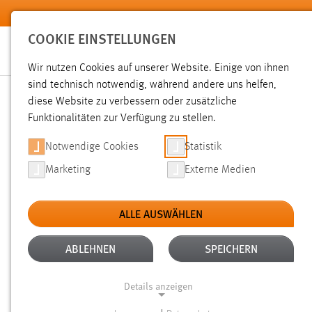
Zum Hauptinhalt springen
COOKIE EINSTELLUNGEN
Wir nutzen Cookies auf unserer Website. Einige von ihnen
sind technisch notwendig, während andere uns helfen,
diese Website zu verbessern oder zusätzliche
SUCHE
Funktionalitäten zur Verfügung zu stellen.
Notwendige Cookies
Statistik
Marketing
Externe Medien
ALLE AUSWÄHLEN
TYP: DATEIEN
ALLE FILTER ENTFERNEN
Aktive Filter:
ABLEHNEN
SPEICHERN
Gesucht nach "Messe".
Es wurden 1181 Ergebnisse gefund
Details anzeigen