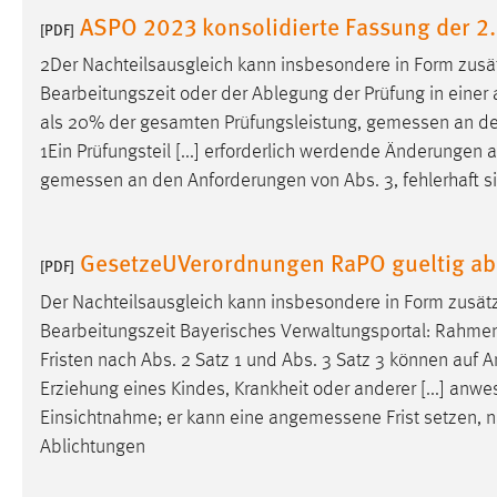
ASPO 2023 konsolidierte Fassung der 2.
Anbieter:
Google Ireland Limited
[PDF]
Zweck:
2Der Nachteilsausgleich kann insbesondere in Form zusätz
Conversion-Tracking
Bearbeitungszeit oder der Ablegung der Prüfung in einer 
Cookie Laufzeit:
3 Monate
als 20% der gesamten Prüfungsleistung,
gemessen
an de
1Ein Prüfungsteil [...] erforderlich werdende Änderungen 
Facebook Pixel
gemessen
an den Anforderungen von Abs. 3, fehlerhaft si
Name:
_fbp
GesetzeUVerordnungen RaPO gueltig ab
Anbieter:
Facebook
[PDF]
Zweck:
Der Nachteilsausgleich kann insbesondere in Form zusätzli
Conversion-Tracking
Bearbeitungszeit Bayerisches Verwaltungsportal: Rahmenpr
Cookie Laufzeit:
3 Monate
Fristen nach Abs. 2 Satz 1 und Abs. 3 Satz 3 können auf 
Erziehung eines Kindes, Krankheit oder anderer [...] anwe
Einsichtnahme; er kann eine
angemessene
Frist setzen, 
EXTERNE MEDIEN
Ablichtungen
Um Inhalte von Videoplattformen und Social Media
Plattformen anzeigen zu können, werden von diesen