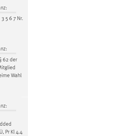
nz:
 3 5 6 7 Nr.
nz:
§ 62 der
itglied
heime Wahl
nz:
edded
, Pr Kl 4.4