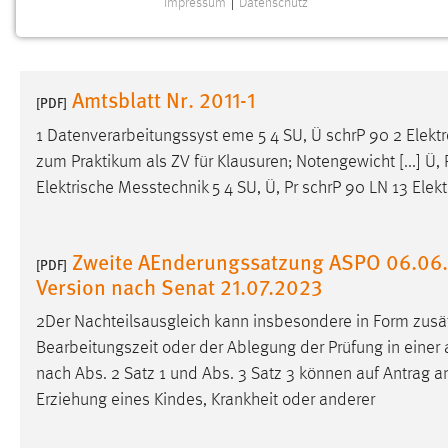
Impressum
|
Datenschutz
NOTWENDIGE COOKIES
Notwendige Cookies ermöglichen grundlegende
Funktionen und sind für die einwandfreie Funktion der
Amtsblatt Nr. 2011-1
Website erforderlich.
[PDF]
1 Datenverarbeitungssyst eme 5 4 SU, Ü schrP 90 2 Elektr
Einverständnis
zum Praktikum als ZV für Klausuren; Notengewicht [...] Ü, 
Elektrische
Messtechnik
5 4 SU, Ü, Pr schrP 90 LN 13 Ele
Name:
cookie_consent
Zweck:
Dieser Cookie speichert die
ausgewählten Einverständnis-Optionen
Zweite AEnderungssatzung ASPO 06.06.2
[PDF]
des Benutzers
Version nach Senat 21.07.2023
Cookie Laufzeit:
1 Jahr
2Der Nachteilsausgleich kann insbesondere in Form zusätz
Bearbeitungszeit oder der Ablegung der Prüfung in einer a
Performance
nach Abs. 2 Satz 1 und Abs. 3 Satz 3 können auf Antrag
a
Erziehung eines Kindes, Krankheit oder anderer
Name:
staticfilecache
Zweck:
Für performante Seitenauslieferung wird