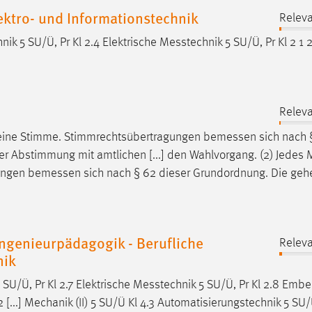
ektro- und Informationstechnik
Releva
nik 5 SU/Ü, Pr Kl 2.4 Elektrische
Messtechnik
5 SU/Ü, Pr Kl 2 1 2
Releva
t eine Stimme. Stimmrechtsübertragungen
bemessen
sich nach 
 Abstimmung mit amtlichen [...] den Wahlvorgang. (2) Jedes M
gungen
bemessen
sich nach § 62 dieser Grundordnung. Die ge
ngenieurpädagogik - Berufliche
Releva
nik
 SU/Ü, Pr Kl 2.7 Elektrische
Messtechnik
5 SU/Ü, Pr Kl 2.8 Emb
[...] Mechanik (II) 5 SU/Ü Kl 4.3 Automatisierungstechnik 5 SU/Ü