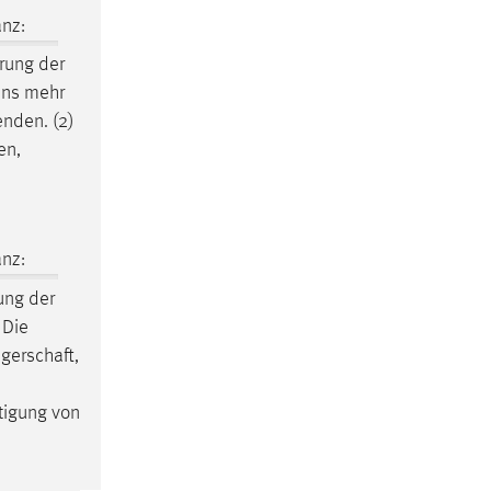
nz:
rung der
rens mehr
nden. (2)
en,
nz:
ung der
 Die
gerschaft,
rtigung von