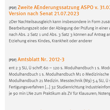
Zweite AEnderungssatzung ASPO v. 31.07
externen Medien Cookies gesetzt.
[PDF]
Version nach Senat 21.07.2023
YouTube
2Der Nachteilsausgleich kann insbesondere in Form zusätz
Bearbeitungszeit oder der Ablegung der Prüfung in einer a
Vimeo
nach Abs. 2 Satz 1 und Abs. 3 Satz 3 können auf Antrag
a
Erziehung eines Kindes, Krankheit oder anderer
Amtsblatt Nr. 2012-3
[PDF]
ent 2 3 SU, Ü schrP, 60 – 120 s. Modulhandbuch 1 s. M
Modulhandbuch 1 s. Modulhandbuch M1 0 Medizinische Bil
Modulhandbuch 21 Medizin.
Messtechnik
(M9) 5 4 SU, Ü
Fertigungsverfahren [...] 32 Studienrichtung Industrieinfo
je 90 min LNe zum Praktikum als ZV für Klausuren; Noten