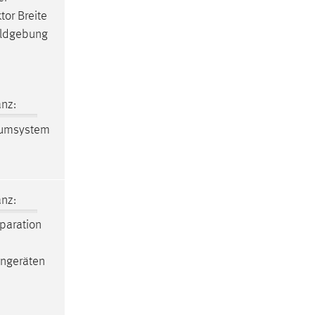
tor Breite
ildgebung
nz:
uumsystem
nz:
paration
engeräten