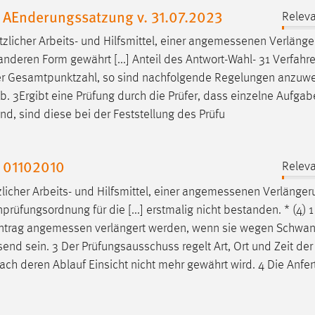
 AEnderungssatzung v. 31.07.2023
Releva
licher Arbeits- und Hilfsmittel, einer
angemessenen
Verlänge
anderen Form gewährt [...] Anteil des Antwort-Wahl- 31 Verfah
r Gesamtpunktzahl, so sind nachfolgende Regelungen anzuwe
ab. 3Ergibt eine Prüfung durch die Prüfer, dass einzelne Aufgab
nd, sind diese bei der Feststellung des Prüfu
 01102010
Releva
cher Arbeits- und Hilfsmittel, einer
angemessenen
Verlänger
üfungsordnung für die [...] erstmalig nicht bestanden. * (4) 1
Antrag
angemessen
verlängert werden, wenn sie wegen Schwan
send sein. 3 Der Prüfungsausschuss regelt Art, Ort und Zeit der
nach deren Ablauf Einsicht nicht mehr gewährt wird. 4 Die Anfe