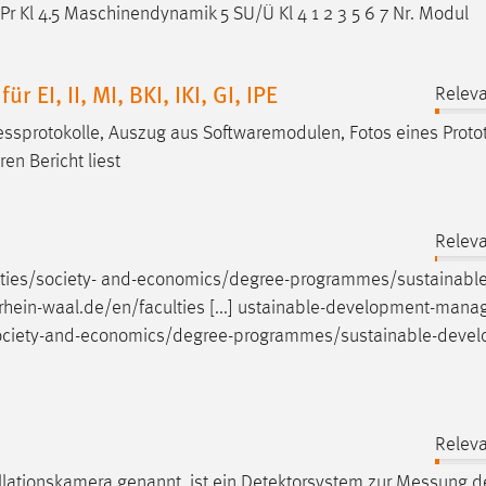
Pr Kl 4.5 Maschinendynamik 5 SU/Ü Kl 4 1 2 3 5 6 7 Nr. Modul
EI, II, MI, BKI, IKI, GI, IPE
Releva
ssprotokolle
, Auszug aus Softwaremodulen, Fotos eines Proto
en Bericht liest
Releva
ties/society-
and-economics/degree-programmes/sustainable
hein-waal.de/en/faculties [...] ustainable-development-man
/society-and-economics/degree-programmes/sustainable-deve
Releva
tionskamera genannt, ist ein Detektorsystem zur
Messung
d