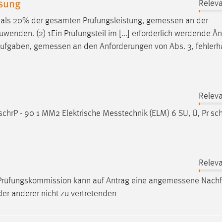
ssung
Releva
r als 20% der gesamten Prüfungsleistung,
gemessen
an der
enden. (2) 1Ein Prüfungsteil im [...] erforderlich werdende 
 Aufgaben,
gemessen
an den Anforderungen von Abs. 3, fehlerha
Releva
schrP - 90 1 MM2 Elektrische
Messtechnik
(ELM) 6 SU, Ü, Pr sc
Releva
e Prüfungskommission kann auf Antrag eine
angemessene
Nachfr
er anderer nicht zu vertretenden