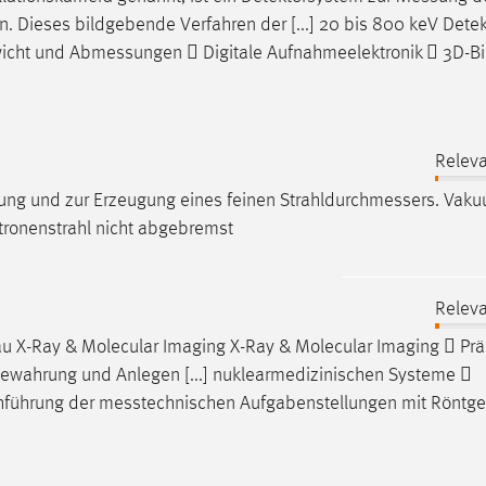
en. Dieses bildgebende Verfahren der [...] 20 bis 800 keV Detek
icht und
Abmessungen
 Digitale Aufnahmeelektronik  3D-B
Releva
ung und zur Erzeugung eines feinen
Strahldurchmessers
. Vak
tronenstrahl nicht abgebremst
Releva
 X-Ray & Molecular Imaging X-Ray & Molecular Imaging  Prä
ewahrung und Anlegen [...] nuklearmedizinischen Systeme 
hführung der
messtechnischen
Aufgabenstellungen mit Röntg