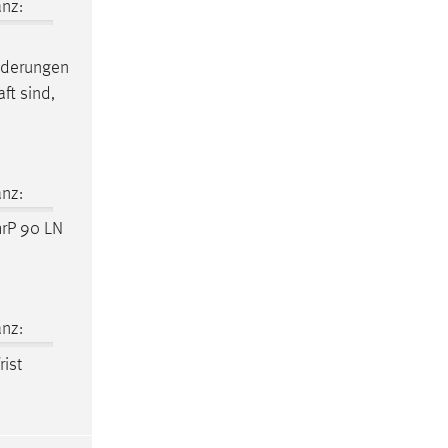
nz:
Änderungen
ft sind,
nz:
hrP 90 LN
nz:
ist