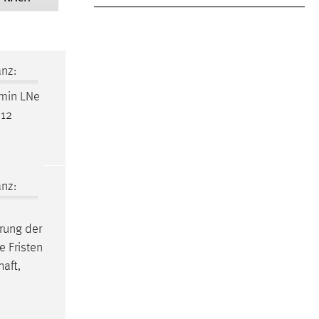
nz:
 min LNe
 12
nz:
rung der
e Fristen
aft,