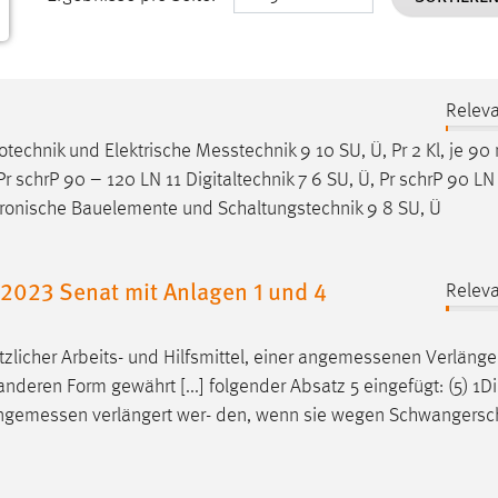
Releva
otechnik und Elektrische
Messtechnik
9 10 SU, Ü, Pr 2 Kl, je 90
Pr schrP 90 – 120 LN 11 Digitaltechnik 7 6 SU, Ü, Pr schrP 90 LN
ktronische Bauelemente und Schaltungstechnik 9 8 SU, Ü
023 Senat mit Anlagen 1 und 4
Releva
licher Arbeits- und Hilfsmittel, einer
angemessenen
Verlänge
nderen Form gewährt [...] folgender Absatz 5 eingefügt: (5) 1Di
ngemessen
verlängert wer- den, wenn sie wegen Schwangersch