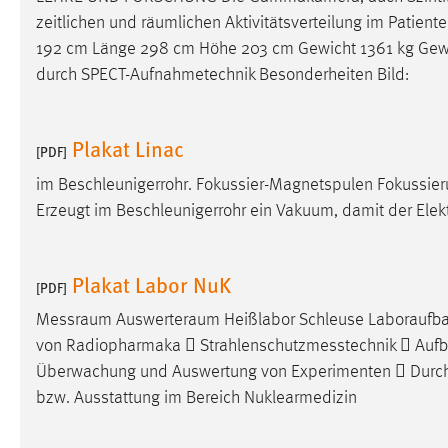
zeitlichen und räumlichen Aktivitätsverteilung im Patient
Matomo
192 cm Länge 298 cm Höhe 203 cm Gewicht 1361 kg Gew
durch SPECT-Aufnahmetechnik Besonderheiten Bild:
Name:
_pk_ref, _pk_cvar, _pk_id, _pk_ses
Zweck:
Zugriffsstatistik
Plakat Linac
[PDF]
Cookie Laufzeit:
Max. 13 Monate
im Beschleunigerrohr. Fokussier-Magnetspulen Fokussier
Erzeugt im Beschleunigerrohr ein Vakuum, damit der Elek
MARKETING
Marketing Cookies werden von Drittanbietern
Plakat Labor NuK
[PDF]
verwendet, um personalisierte Werbung anzuzeigen.
Sie tun dies, indem sie Besucher über Websites
Messraum
Auswerteraum Heißlabor Schleuse Laboraufbau
hinweg verfolgen.
von Radiopharmaka 
Strahlenschutzmesstechnik
 Aufb
Überwachung und Auswertung von Experimenten  Durc
Google Ads
bzw. Ausstattung im Bereich Nuklearmedizin
Name:
_gcl_au