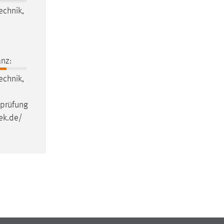
echnik,
nz:
echnik,
ulprüfung
ek
.de/