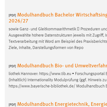
Cookie Laufzeit:
MibewSessionID, mibew-chat-frame-
style-5e9dbeb1811c0446 =
Modulhandbuch Bachelor Wirtschaftsin
[PDF]
Sitzungslaufzeit, mibew_locale = 3
2026/27
Jahre, MIBEW_UserID = 1 Jahr
sowie Ganz- und Gleitkommaarithmetik  Prozeduren un
Login
Ausgewählte höhere Datenstrukturen jeweils mit Zugriff, I
Textverarbeitung mit Word am Beispiel des Praxisbericht
Name:
fe_user, be_user, be_lastLoginProvider
Ziele, Inhalte, Darstellungsformen von Repo
Zweck:
Dieser Cookie ist notwendig um sich an
der Website einloggen zu können.
Modulhandbuch Bio- und Umweltverfahr
[PDF]
Cookie Laufzeit:
24 Stunden
liothek Hannover: https://www.tib.eu • Forschungsportal
(Inhaltlich) Internationality Modulprüfung (ggf. Hinweis
https://www.bayerische-
bibliothek
.de/ Modulhandbuch B
STATISTIK
Statistik Cookies erfassen Informationen anonym.
Diese Informationen helfen uns zu verstehen, wie
Modulhandbuch Energietechnik, Energie
[PDF]
unsere Besucher unsere Website nutzen.