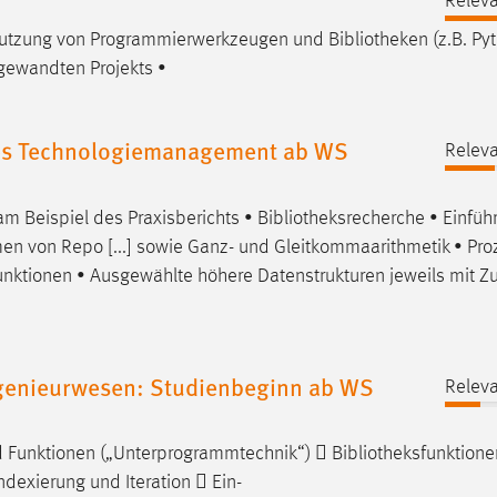
Releva
Nutzung von Programmierwerkzeugen und
Bibliotheken
(z.B. Py
ngewandten Projekts •
les Technologiemanagement ab WS
Releva
m Beispiel des Praxisberichts •
Bibliotheksrecherche
• Einfüh
ormen von Repo [...] sowie Ganz- und Gleitkommaarithmetik • Pr
unktionen
• Ausgewählte höhere Datenstrukturen jeweils mit Zug
genieurwesen: Studienbeginn ab WS
Releva
d Funktionen („Unterprogrammtechnik“) 
Bibliotheksfunktione
ndexierung und Iteration  Ein-