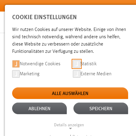
Zum Hauptinhalt springen
COOKIE EINSTELLUNGEN
Wir nutzen Cookies auf unserer Website. Einige von ihnen
sind technisch notwendig, während andere uns helfen,
diese Website zu verbessern oder zusätzliche
SUCHE
Funktionalitäten zur Verfügung zu stellen.
Notwendige Cookies
Statistik
Marketing
Externe Medien
ALLE AUSWÄHLEN
ALTER: 1 WOCHE BIS 1 MONAT
ALLE FI
Aktive Filter:
ABLEHNEN
SPEICHERN
Gesucht nach "bibliothek".
Es wurden 9 Ergebnisse gefund
Details anzeigen