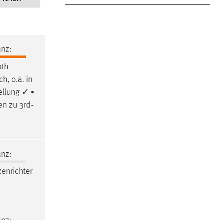
nz:
th-
ch, o.ä. in
ellung ✓ ▪
en zu 3rd-
nz:
enrichter