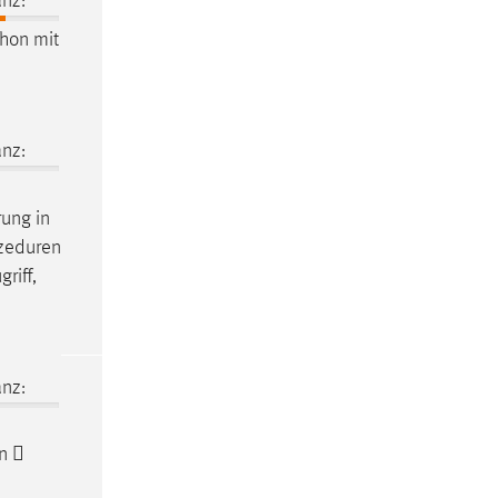
nz:
thon mit
nz:
rung in
ozeduren
riff,
nz:
n
