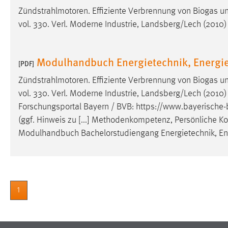
Zündstrahlmotoren. Effiziente Verbrennung von Biogas u
Matomo
vol. 330. Verl. Moderne Industrie, Landsberg/Lech (2010
Name:
_pk_ref, _pk_cvar, _pk_id, _pk_ses
Modulhandbuch Energietechnik, Energie
Zweck:
Zugriffsstatistik
[PDF]
Zündstrahlmotoren. Effiziente Verbrennung von Biogas u
Cookie Laufzeit:
Max. 13 Monate
vol. 330. Verl. Moderne Industrie, Landsberg/Lech (2010) 
Forschungsportal Bayern / BVB: https://www.bayerische-
(ggf. Hinweis zu [...] Methodenkompetenz, Persönliche 
MARKETING
Modulhandbuch Bachelorstudiengang Energietechnik, Ene
Marketing Cookies werden von Drittanbietern
verwendet, um personalisierte Werbung anzuzeigen.
Sie tun dies, indem sie Besucher über Websites
hinweg verfolgen.
1
Google Ads
Name:
_gcl_au