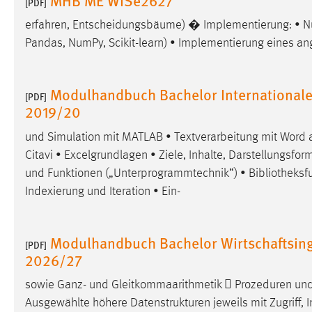
[PDF]
in diesem Cookie gespeichert, ob man
erfahren, Entscheidungsbäume) � Implementierung: • 
eingeloggt ist.
Pandas, NumPy, Scikit-learn) • Implementierung eines a
Sprachpräferenz
Modulhandbuch Bachelor Internationa
Name:
site-language-preference
[PDF]
2019/20
Zweck:
Das Cookie speichert die gewählte
und Simulation mit MATLAB • Textverarbeitung mit Word a
Sprache der Website.
Citavi • Excelgrundlagen • Ziele, Inhalte, Darstellungsf
Cookie Laufzeit:
30 Tage
und Funktionen („Unterprogrammtechnik“) •
Bibliotheksf
Indexierung und Iteration • Ein-
Chat
Name:
MibewSessionID, MIBEW_UserID,
Modulhandbuch Bachelor Wirtschaftsin
[PDF]
mibew_locale, mibew-chat-frame-style-
2026/27
5e9dbeb1811c0446
sowie Ganz- und Gleitkommaarithmetik  Prozeduren un
Zweck:
Wird benötigt um die Chatfunktion
nutzen zu können.
Ausgewählte höhere Datenstrukturen jeweils mit Zugriff, I