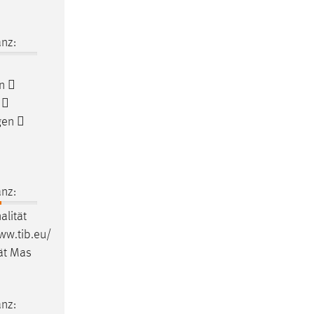
nz:
n

 
gen 
nz:
alität
www.tib.eu/
ät Mas
nz: