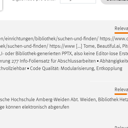
Releva
n/einrichtungen/bibliothek/suchen-und-finden
/
https://www.o
hek/suchen-und-finden
/ https://www [...] Tome, Beautiful.ai, Pit
LI- oder
Bibliothek
-generierten PPTX, also keine Editor-lose Erst
erung 277 Info-Foliensatz für Abschlussarbeiten ▪ Abhängigkeit
vollziehbar ▪ Code Qualität: Modularisierung, Entkopplung
Releva
hnische Hochschule Amberg-Weiden Abt. Weiden,
Bibliothek
Hetz
äge können elektronisch abgerufen