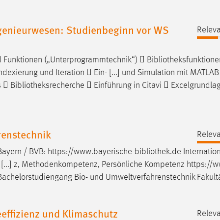
genieurwesen: Studienbeginn vor WS
Releva
d Funktionen („Unterprogrammtechnik“) 
Bibliotheksfunktione
ndexierung und Iteration  Ein- [...] und Simulation mit MATLAB
s 
Bibliotheksrecherche
 Einführung in Citavi  Excelgrundla
enstechnik
Releva
 Bayern / BVB: https://www.bayerische-
bibliothek
.de Internation
 zu [...] z, Methodenkompetenz, Persönliche Kompetenz https://
achelorstudiengang Bio- und Umweltverfahrenstechnik Fakult
effizienz und Klimaschutz
Releva