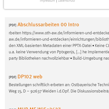
Impressum
|
Datenschutz
NOTWENDIGE COOKIES
Notwendige Cookies ermöglichen grundlegende
Funktionen und sind für die einwandfreie Funktion der
Abschlussarbeiten 00 Intro
Website erforderlich.
[PDF]
rbeiten
https://www.oth-aw.de/informieren-und-entdecke
Einverständnis
aw.de/informieren-und-entdecken/einrichtungen/bibliot
den XML-basierten Metadaten einer PPTX-Datei ▪ Keine C
Name:
cookie_consent
u.a. keine Verwendung von Pptxgenjs, [...] he Implementi
Zweck:
Dieser Cookie speichert die
party
Bibliotheken
nachvollziehbar ▪ Build-Umgebung nach
ausgewählten Einverständnis-Optionen
des Benutzers
Cookie Laufzeit:
DP102 web
1 Jahr
[PDF]
Bestellungen schriftlich erbeten an: Ostbayerische Tec
Performance
Weg 15, D – 92637 Weiden i.d.Opf. Die Diskussionsbeitr
Name:
staticfilecache
MHB ME WiSe2627
Zweck:
Für performante Seitenauslieferung wird