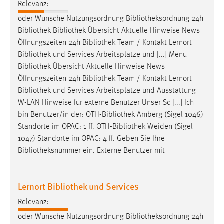
EXTERNE MEDIEN
Relevanz:
oder Wünsche Nutzungsordnung
Bibliotheksordnung
24h
Um Inhalte von Videoplattformen und Social Media
Bibliothek
Bibliothek
Übersicht Aktuelle Hinweise News
Plattformen anzeigen zu können, werden von diesen
Öffnungszeiten 24h
Bibliothek
Team / Kontakt Lernort
externen Medien Cookies gesetzt.
Bibliothek
und Services Arbeitsplätze und [...] Menü
YouTube
Bibliothek
Übersicht Aktuelle Hinweise News
Öffnungszeiten 24h
Bibliothek
Team / Kontakt Lernort
Bibliothek
und Services Arbeitsplätze und Ausstattung
Vimeo
W-LAN Hinweise für externe Benutzer Unser Sc [...] Ich
bin Benutzer/in der: OTH-
Bibliothek
Amberg (Sigel 1046)
Standorte im OPAC: 1 ff. OTH-
Bibliothek
Weiden (Sigel
1047) Standorte im OPAC: 4 ff. Geben Sie Ihre
Bibliotheksnummer
ein. Externe Benutzer mit
Lernort Bibliothek und Services
Relevanz:
oder Wünsche Nutzungsordnung
Bibliotheksordnung
24h