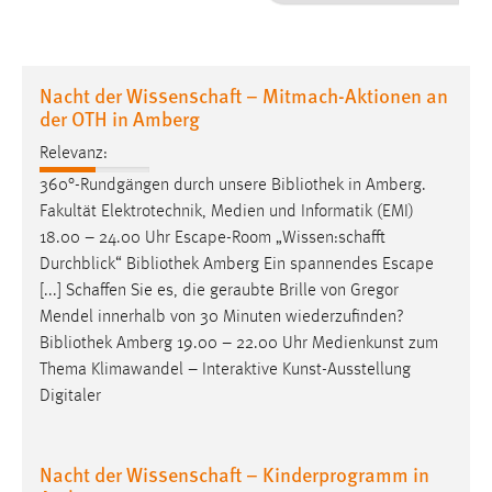
1 Jahr
Performance
Nacht der Wissenschaft – Mitmach-Aktionen an
der OTH in Amberg
Name:
staticfilecache
Relevanz:
360°-Rundgängen durch unsere
Bibliothek
in Amberg.
Zweck:
Fakultät Elektrotechnik, Medien und Informatik (EMI)
Für performante Seitenauslieferung wird in diesem Cookie
18.00 – 24.00 Uhr Escape-Room „Wissen:schafft
gespeichert, ob man eingeloggt ist.
Durchblick“
Bibliothek
Amberg Ein spannendes Escape
[...] Schaffen Sie es, die geraubte Brille von Gregor
Sprachpräferenz
Mendel innerhalb von 30 Minuten wiederzufinden?
Bibliothek
Amberg 19.00 – 22.00 Uhr Medienkunst zum
Name:
Thema Klimawandel – Interaktive Kunst-Ausstellung
site-language-preference
Digitaler
Zweck:
Das Cookie speichert die gewählte Sprache der Website.
Nacht der Wissenschaft – Kinderprogramm in
Cookie Laufzeit: