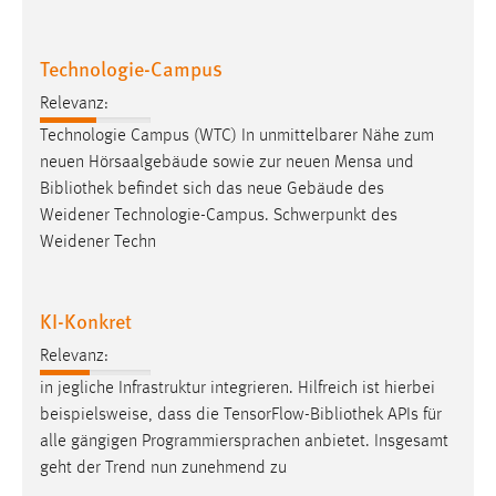
Zweck:
Dieser Cookie ist notwendig um sich an der Website
Technologie-Campus
einloggen zu können.
Relevanz:
Cookie Laufzeit:
24 Stunden
Technologie Campus (WTC) In unmittelbarer Nähe zum
neuen Hörsaalgebäude sowie zur neuen Mensa und
Bibliothek
befindet sich das neue Gebäude des
Weidener Technologie-Campus. Schwerpunkt des
STATISTIK
Weidener Techn
Statistik Cookies erfassen Informationen anonym.
Diese Informationen helfen uns zu verstehen, wie
unsere Besucher unsere Website nutzen.
KI-Konkret
Relevanz:
Matomo
in jegliche Infrastruktur integrieren. Hilfreich ist hierbei
Name:
beispielsweise, dass die TensorFlow-
Bibliothek
APIs für
_pk_ref, _pk_cvar, _pk_id, _pk_ses
alle gängigen Programmiersprachen anbietet. Insgesamt
geht der Trend nun zunehmend zu
Zweck:
Zugriffsstatistik