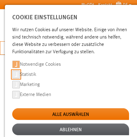
Zum Hauptinhalt springen
MyOTH
Kontakt
DE
COOKIE EINSTELLUNGEN
SUCHE
Wir nutzen Cookies auf unserer Website. Einige von ihnen
sind technisch notwendig, während andere uns helfen,
diese Website zu verbessern oder zusätzliche
JETZT BEWERBEN
Funktionalitäten zur Verfügung zu stellen.
Notwendige Cookies
SUCHE
Statistik
Marketing
FILTER
Externe Medien
Typ
ALLE AUSWÄHLEN
Erstellungsdatum
ABLEHNEN