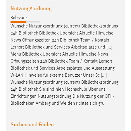
Conversion-Tracking
Nutzungsordnung
Cookie Laufzeit:
Relevanz:
3 Monate
Wünsche Nutzungsordnung (current)
Bibliotheksordnung
24h
Bibliothek
Bibliothek
Übersicht Aktuelle Hinweise
Facebook Pixel
News Öffnungszeiten 24h
Bibliothek
Team / Kontakt
Lernort
Bibliothek
und Services Arbeitsplätze und [...]
Name:
Menü
Bibliothek
Übersicht Aktuelle Hinweise News
_fbp
Öffnungszeiten 24h
Bibliothek
Team / Kontakt Lernort
Bibliothek
und Services Arbeitsplätze und Ausstattung
Anbieter:
W-LAN Hinweise für externe Benutzer Unser Sc [...]
Facebook
Wünsche Nutzungsordnung (current)
Bibliotheksordnung
Zweck:
24h
Bibliothek
Sie sind hier: Hochschule Über uns
Conversion-Tracking
Einrichtungen Nutzungsordnung Die Nutzung der OTH-
Bibliotheken
Amberg und Weiden richtet sich gru
Cookie Laufzeit:
3 Monate
Suchen und Finden