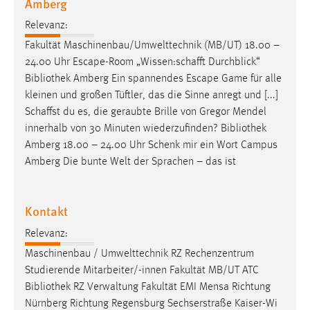
Amberg
30 Tage
Relevanz:
Chat
Fakultät Maschinenbau/Umwelttechnik (MB/UT) 18.00 –
24.00 Uhr Escape-Room „Wissen:schafft Durchblick“
Name:
Bibliothek
Amberg Ein spannendes Escape Game für alle
MibewSessionID, MIBEW_UserID, mibew_locale, mibew-
kleinen und großen Tüftler, das die Sinne anregt und [...]
chat-frame-style-5e9dbeb1811c0446
Schaffst du es, die geraubte Brille von Gregor Mendel
Zweck:
innerhalb von 30 Minuten wiederzufinden?
Bibliothek
Wird benötigt um die Chatfunktion nutzen zu können.
Amberg 18.00 – 24.00 Uhr Schenk mir ein Wort Campus
Amberg Die bunte Welt der Sprachen – das ist
Cookie Laufzeit:
MibewSessionID, mibew-chat-frame-style-
5e9dbeb1811c0446 = Sitzungslaufzeit, mibew_locale = 3
Kontakt
Jahre, MIBEW_UserID = 1 Jahr
Relevanz:
Login
Maschinenbau / Umwelttechnik RZ Rechenzentrum
Studierende Mitarbeiter/-innen Fakultät MB/UT ATC
Name:
Bibliothek
RZ Verwaltung Fakultät EMI Mensa Richtung
fe_user, be_user, be_lastLoginProvider
Nürnberg Richtung Regensburg Sechserstraße Kaiser-Wi