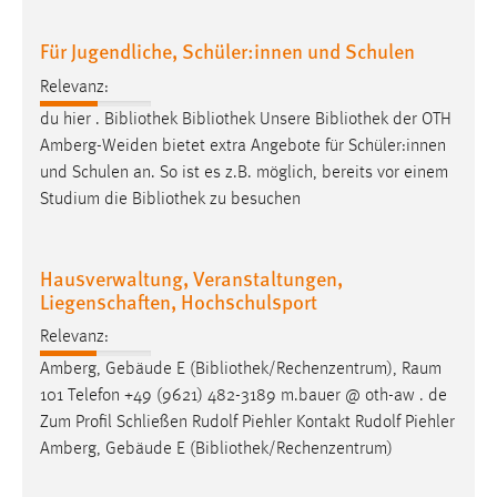
Cookie Laufzeit:
Für Jugendliche, Schüler:innen und Schulen
Max. 13 Monate
Relevanz:
du hier .
Bibliothek
Bibliothek
Unsere
Bibliothek
der OTH
Amberg-Weiden bietet extra Angebote für Schüler:innen
MARKETING
und Schulen an. So ist es z.B. möglich, bereits vor einem
Marketing Cookies werden von Drittanbietern
Studium die
Bibliothek
zu besuchen
verwendet, um personalisierte Werbung anzuzeigen.
Sie tun dies, indem sie Besucher über Websites
hinweg verfolgen.
Hausverwaltung, Veranstaltungen,
Liegenschaften, Hochschulsport
Google Ads
Relevanz:
Name:
Amberg, Gebäude E (
Bibliothek
/Rechenzentrum), Raum
_gcl_au
101 Telefon +49 (9621) 482-3189 m.bauer @ oth-aw . de
Zum Profil Schließen Rudolf Piehler Kontakt Rudolf Piehler
Anbieter:
Amberg, Gebäude E (
Bibliothek
/Rechenzentrum)
Google Ireland Limited
Zweck: