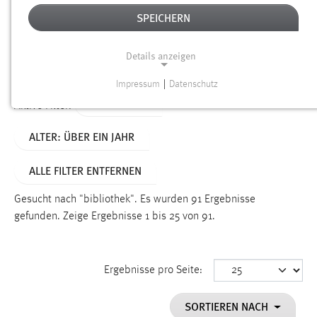
SPEICHERN
Alter
Details anzeigen
SUCHEN
Impressum
|
Datenschutz
NOTWENDIGE COOKIES
TYP: SEITEN
Aktive Filter:
Notwendige Cookies ermöglichen grundlegende
ALTER: ÜBER EIN JAHR
Funktionen und sind für die einwandfreie Funktion der
Website erforderlich.
ALLE FILTER ENTFERNEN
Einverständnis
Gesucht nach "bibliothek".
Es wurden 91 Ergebnisse
Name:
gefunden.
Zeige Ergebnisse 1 bis 25 von 91.
cookie_consent
Zweck:
Ergebnisse pro Seite:
Dieser Cookie speichert die ausgewählten Einverständnis-
Optionen des Benutzers
SORTIEREN NACH
Cookie Laufzeit: