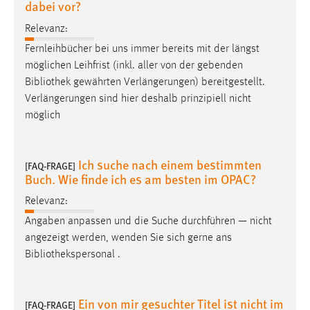
dabei vor?
EXTERNE MEDIEN
Um Inhalte von Videoplattformen und Social Media
Relevanz:
Plattformen anzeigen zu können, werden von diesen
Fernleihbücher bei uns immer bereits mit der längst
externen Medien Cookies gesetzt.
möglichen Leihfrist (inkl. aller von der gebenden
Bibliothek
gewährten Verlängerungen) bereitgestellt.
YouTube
Verlängerungen sind hier deshalb prinzipiell nicht
möglich
Vimeo
Ich suche nach einem bestimmten
[FAQ-FRAGE]
Buch. Wie finde ich es am besten im OPAC?
Relevanz:
Angaben anpassen und die Suche durchführen — nicht
angezeigt werden, wenden Sie sich gerne ans
Bibliothekspersonal
.
Ein von mir gesuchter Titel ist nicht im
[FAQ-FRAGE]