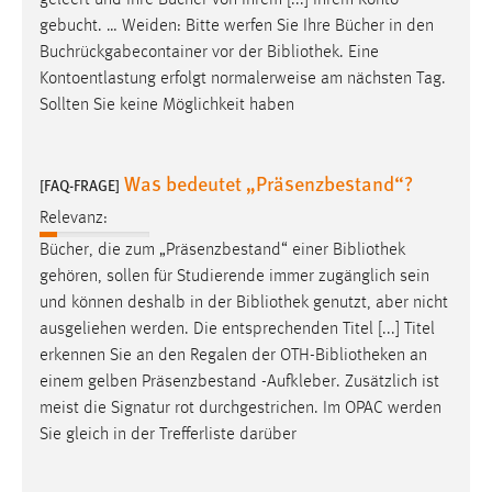
Zweck:
gebucht. … Weiden: Bitte werfen Sie Ihre Bücher in den
Dieser Cookie ist notwendig um sich an der Website
Buchrückgabecontainer vor der
Bibliothek
. Eine
einloggen zu können.
Kontoentlastung erfolgt normalerweise am nächsten Tag.
Sollten Sie keine Möglichkeit haben
Cookie Laufzeit:
24 Stunden
Was bedeutet „Präsenzbestand“?
[FAQ-FRAGE]
STATISTIK
Relevanz:
Bücher, die zum „Präsenzbestand“ einer
Bibliothek
Statistik Cookies erfassen Informationen anonym.
gehören, sollen für Studierende immer zugänglich sein
Diese Informationen helfen uns zu verstehen, wie
und können deshalb in der
Bibliothek
genutzt, aber nicht
unsere Besucher unsere Website nutzen.
ausgeliehen werden. Die entsprechenden Titel [...] Titel
Matomo
erkennen Sie an den Regalen der OTH-
Bibliotheken
an
einem gelben Präsenzbestand -Aufkleber. Zusätzlich ist
Name:
meist die Signatur rot durchgestrichen. Im OPAC werden
_pk_ref, _pk_cvar, _pk_id, _pk_ses
Sie gleich in der Trefferliste darüber
Zweck:
Zugriffsstatistik