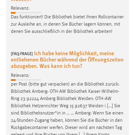
30 Tage
Relevanz:
Das funktioniert! Die
Bibliothek
bietet Ihnen Rollcontainer
Chat
zur Ausleihe an, in denen Sie Bücher lagern können, mit
Name:
denen Sie ausschließlich in der
Bibliothek
arbeiten!
MibewSessionID, MIBEW_UserID, mibew_locale, mibew-
chat-frame-style-5e9dbeb1811c0446
Ich habe keine Möglichkeit, meine
[FAQ-FRAGE]
Zweck:
entliehenen Bücher während der Öffnungszeiten
Wird benötigt um die Chatfunktion nutzen zu können.
abzugeben. Was kann ich tun?
Cookie Laufzeit:
Relevanz:
MibewSessionID, mibew-chat-frame-style-
per Post (bitte gut verpacken) an die
Bibliothek
zurück:
5e9dbeb1811c0446 = Sitzungslaufzeit, mibew_locale = 3
Bibliothek
Amberg: OTH-AW
Bibliothek
Kaiser-Wilhelm-
Jahre, MIBEW_UserID = 1 Jahr
Ring 23 92224 Amberg
Bibliothek
Weiden: OTH-AW
Bibliothek
Hetzenrichter Weg 15 92637 Weiden i [...] Sie
Login
sind
Bibliotheksnutzer*in
in … … Amberg: Wenn Sie einen
24-Stunden-Zugang haben, können Sie die Bücher in den
Name:
Rückgabecontainer werfen. Dieser wird am nächsten Tag
fe_user, be_user, be_lastLoginProvider
geleert und Ihre Bücher von Ihrem [...] Ihrem Konto