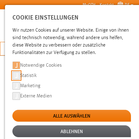
Zum Hauptinhalt springen
MyOTH
Kontakt
DE
COOKIE EINSTELLUNGEN
SUCHE
Wir nutzen Cookies auf unserer Website. Einige von ihnen
sind technisch notwendig, während andere uns helfen,
diese Website zu verbessern oder zusätzliche
JETZT BEWERBEN
Funktionalitäten zur Verfügung zu stellen.
Notwendige Cookies
SUCHE
Statistik
Marketing
FILTER
Externe Medien
Typ
ALLE AUSWÄHLEN
Erstellungsdatum
ABLEHNEN