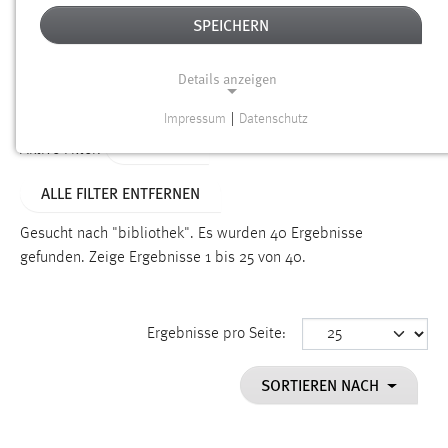
SPEICHERN
Alter
Details anzeigen
SUCHEN
Impressum
|
Datenschutz
NOTWENDIGE COOKIES
TYP: FAQ
Aktive Filter:
Notwendige Cookies ermöglichen grundlegende
ALLE FILTER ENTFERNEN
Funktionen und sind für die einwandfreie Funktion der
Website erforderlich.
Gesucht nach "bibliothek".
Es wurden 40 Ergebnisse
gefunden.
Zeige Ergebnisse 1 bis 25 von 40.
Einverständnis
Name:
cookie_consent
Ergebnisse pro Seite:
Zweck:
SORTIEREN NACH
Dieser Cookie speichert die ausgewählten Einverständnis-
Optionen des Benutzers
Cookie Laufzeit: