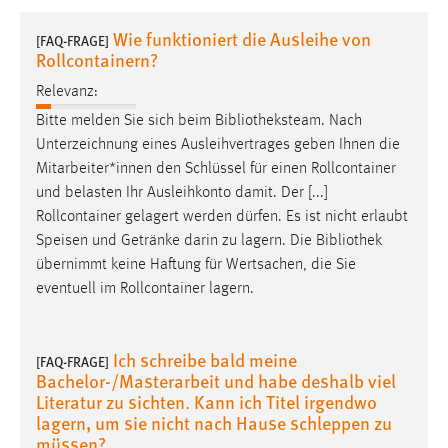
1 Jahr
Wie funktioniert die Ausleihe von
[FAQ-FRAGE]
Rollcontainern?
Performance
Relevanz:
Name:
Bitte melden Sie sich beim
Bibliotheksteam
. Nach
staticfilecache
Unterzeichnung eines Ausleihvertrages geben Ihnen die
Mitarbeiter*innen den Schlüssel für einen Rollcontainer
Zweck:
und belasten Ihr Ausleihkonto damit. Der [...]
Für performante Seitenauslieferung wird in diesem Cookie
Rollcontainer gelagert werden dürfen. Es ist nicht erlaubt
gespeichert, ob man eingeloggt ist.
Speisen und Getränke darin zu lagern. Die
Bibliothek
übernimmt keine Haftung für Wertsachen, die Sie
Sprachpräferenz
eventuell im Rollcontainer lagern.
Name:
site-language-preference
Ich schreibe bald meine
[FAQ-FRAGE]
Zweck:
Bachelor-/Masterarbeit und habe deshalb viel
Das Cookie speichert die gewählte Sprache der Website.
Literatur zu sichten. Kann ich Titel irgendwo
lagern, um sie nicht nach Hause schleppen zu
Cookie Laufzeit:
müssen?