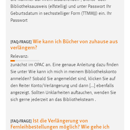
Conversion-Tracking
Bibliotheksausweis
(elfstellig) und unter Passwort Ihr
Geburtsdatum in sechsstelliger Form (TTMMJJ) ein. Ihr
Cookie Laufzeit:
Passwort
3 Monate
Facebook Pixel
Wie kann ich Bücher von zuhause aus
[FAQ-FRAGE]
verlängern?
Name:
Relevanz:
_fbp
zunächst im OPAC an. Eine genaue Anleitung dazu finden
Anbieter:
Sie unter Wie kann ich mich in meinem
Bibliothekskonto
Facebook
anmelden? Sobald Sie angemeldet sind, klicken Sie auf
Zweck:
den Reiter Konto/Verlängerung und dann [...] ebenfalls
Conversion-Tracking
angezeigt. Sollten Unklarheiten auftauchen, wenden Sie
sich gerne jederzeit an das
Bibliotheksteam
.
Cookie Laufzeit:
3 Monate
Ist die Verlängerung von
[FAQ-FRAGE]
Fernleihbestellungen möglich? Wie gehe ich