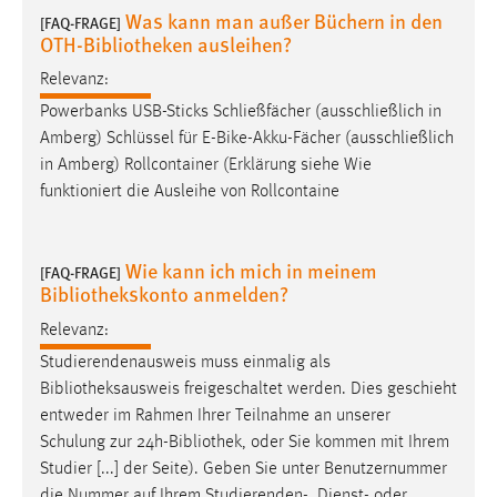
Was kann man außer Büchern in den
[FAQ-FRAGE]
Cookie Laufzeit:
OTH-Bibliotheken ausleihen?
Max. 13 Monate
Relevanz:
Powerbanks USB-Sticks Schließfächer (ausschließlich in
Amberg) Schlüssel für E-Bike-Akku-Fächer (ausschließlich
MARKETING
in Amberg) Rollcontainer (Erklärung siehe Wie
Marketing Cookies werden von Drittanbietern
funktioniert die Ausleihe von Rollcontaine
verwendet, um personalisierte Werbung anzuzeigen.
Sie tun dies, indem sie Besucher über Websites
Wie kann ich mich in meinem
hinweg verfolgen.
[FAQ-FRAGE]
Bibliothekskonto anmelden?
Google Ads
Relevanz:
Studierendenausweis muss einmalig als
Name:
Bibliotheksausweis
freigeschaltet werden. Dies geschieht
_gcl_au
entweder im Rahmen Ihrer Teilnahme an unserer
Anbieter:
Schulung zur 24h-
Bibliothek
, oder Sie kommen mit Ihrem
Google Ireland Limited
Studier [...] der Seite). Geben Sie unter Benutzernummer
Zweck:
die Nummer auf Ihrem Studierenden-, Dienst- oder