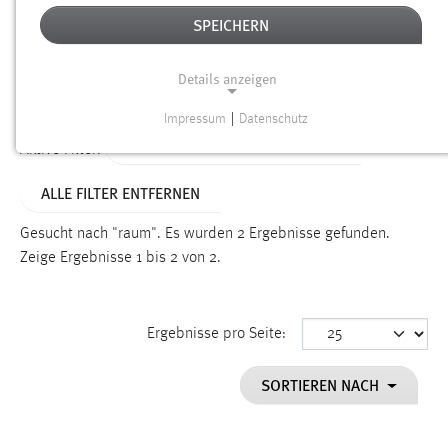
SPEICHERN
Alter
Details anzeigen
SUCHEN
Impressum
|
Datenschutz
NOTWENDIGE COOKIES
TYP: NEWS/VERANSTALTUNGEN
Aktive Filter:
Notwendige Cookies ermöglichen grundlegende
ALLE FILTER ENTFERNEN
Funktionen und sind für die einwandfreie Funktion der
Website erforderlich.
Gesucht nach "raum".
Es wurden 2 Ergebnisse gefunden.
Zeige Ergebnisse 1 bis 2 von 2.
Einverständnis
Name:
cookie_consent
Ergebnisse pro Seite:
Zweck:
SORTIEREN NACH
Dieser Cookie speichert die ausgewählten Einverständnis-
Optionen des Benutzers
Cookie Laufzeit: