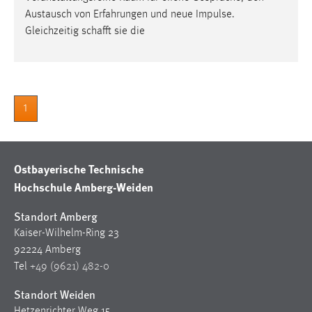
30 Tage
Austausch von Erfahrungen und neue Impulse.
Gleichzeitig schafft sie die
Chat
Name:
MibewSessionID, MIBEW_UserID, mibew_locale, mibew-
chat-frame-style-5e9dbeb1811c0446
1
Zweck:
Wird benötigt um die Chatfunktion nutzen zu können.
Ostbayerische Technische
Cookie Laufzeit:
Hochschule Amberg-Weiden
MibewSessionID, mibew-chat-frame-style-
5e9dbeb1811c0446 = Sitzungslaufzeit, mibew_locale = 3
Standort Amberg
Jahre, MIBEW_UserID = 1 Jahr
Kaiser-Wilhelm-Ring 23
92224 Amberg
Login
Tel
+49 (9621) 482-0
Name:
Standort Weiden
fe_user, be_user, be_lastLoginProvider
Hetzenrichter Weg 15