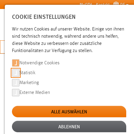
Zum Hauptinhalt springen
MyOTH
Kontakt
DE
COOKIE EINSTELLUNGEN
SUCHE
Wir nutzen Cookies auf unserer Website. Einige von ihnen
sind technisch notwendig, während andere uns helfen,
diese Website zu verbessern oder zusätzliche
JETZT BEWERBEN
Funktionalitäten zur Verfügung zu stellen.
Notwendige Cookies
SUCHE
Statistik
Marketing
FILTER
Externe Medien
Typ
ALLE AUSWÄHLEN
Erstellungsdatum
ABLEHNEN