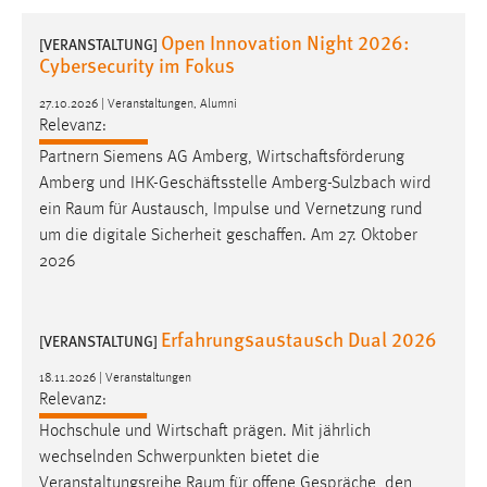
1 Jahr
Open Innovation Night 2026:
[VERANSTALTUNG]
Cybersecurity im Fokus
Performance
27.10.2026 | Veranstaltungen, Alumni
Name:
Relevanz:
staticfilecache
Partnern Siemens AG Amberg, Wirtschaftsförderung
Amberg und IHK-Geschäftsstelle Amberg-Sulzbach wird
Zweck:
ein
Raum
für Austausch, Impulse und Vernetzung rund
Für performante Seitenauslieferung wird in diesem Cookie
um die digitale Sicherheit geschaffen. Am 27. Oktober
gespeichert, ob man eingeloggt ist.
2026
Sprachpräferenz
Erfahrungsaustausch Dual 2026
[VERANSTALTUNG]
Name:
site-language-preference
18.11.2026 | Veranstaltungen
Relevanz:
Zweck:
Das Cookie speichert die gewählte Sprache der Website.
Hochschule und Wirtschaft prägen. Mit jährlich
wechselnden Schwerpunkten bietet die
Cookie Laufzeit:
Veranstaltungsreihe
Raum
für offene Gespräche, den