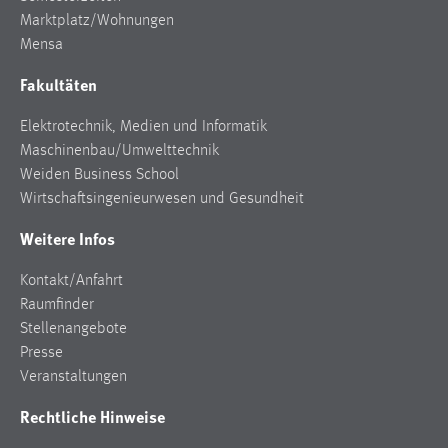
Marktplatz/Wohnungen
Cookie Laufzeit:
Mensa
Max. 13 Monate
Fakultäten
Elektrotechnik, Medien und Informatik
MARKETING
Maschinenbau/Umwelttechnik
Marketing Cookies werden von Drittanbietern
Weiden Business School
verwendet, um personalisierte Werbung anzuzeigen.
Wirtschaftsingenieurwesen und Gesundheit
Sie tun dies, indem sie Besucher über Websites
Weitere Infos
hinweg verfolgen.
Kontakt/Anfahrt
Google Ads
Raumfinder
Name:
Stellenangebote
_gcl_au
Presse
Veranstaltungen
Anbieter:
Google Ireland Limited
Rechtliche Hinweise
Zweck: