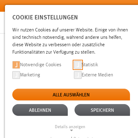
Zum Hauptinhalt springen
COOKIE EINSTELLUNGEN
Wir nutzen Cookies auf unserer Website. Einige von ihnen
sind technisch notwendig, während andere uns helfen,
diese Website zu verbessern oder zusätzliche
SUCHE
Funktionalitäten zur Verfügung zu stellen.
Notwendige Cookies
Statistik
Marketing
Externe Medien
ALLE AUSWÄHLEN
TYP: SEITEN
ALTER: 1 BIS 6 MONATE
Aktive Filter:
ABLEHNEN
SPEICHERN
Gesucht nach "raum".
Es wurden 21 Ergebnisse gefunden.
Z
Details anzeigen