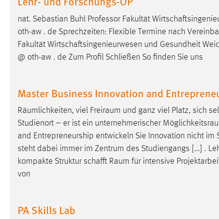
Lehr- und Forschungs-OP
nat. Sebastian Buhl Professor Fakultät Wirtschaftsing
oth-aw . de Sprechzeiten: Flexible Termine nach Vereinba
Fakultät Wirtschaftsingenieurwesen und Gesundheit We
@ oth-aw . de Zum Profil Schließen So finden Sie uns
Master Business Innovation and Entrepreneu
Räumlichkeiten, viel
Freiraum
und ganz viel Platz, sich s
Studienort – er ist ein unternehmerischer
Möglichkeitsra
and Entrepreneurship entwickeln Sie Innovation nicht im
steht dabei immer im Zentrum des Studiengangs [...] . L
kompakte Struktur schafft
Raum
für intensive Projektarb
von
PA Skills Lab