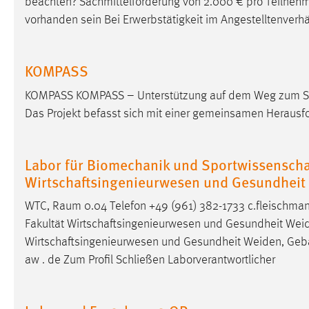
beachten? Sachmittelförderung von 2.000 € pro Teilne
externen Medien Cookies gesetzt.
vorhanden sein Bei Erwerbstätigkeit im Angestelltenverhä
YouTube
KOMPASS
Vimeo
KOMPASS KOMPASS – Unterstützung auf dem Weg zum Stu
Das Projekt befasst sich mit einer gemeinsamen Herausf
Labor für Biomechanik und Sportwissenschaf
Wirtschaftsingenieurwesen und Gesundheit
WTC,
Raum
0.04 Telefon +49 (961) 382-1733 c.fleischmann
Fakultät Wirtschaftsingenieurwesen und Gesundheit We
Wirtschaftsingenieurwesen und Gesundheit Weiden, Ge
aw . de Zum Profil Schließen Laborverantwortlicher