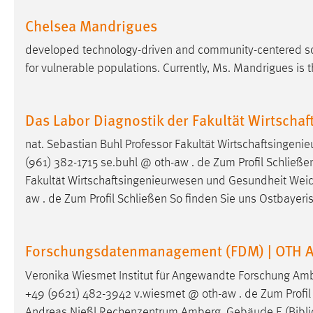
Chelsea Mandrigues
Matomo
developed technology-driven and community-centered solu
Name:
_pk_ref, _pk_cvar, _pk_id, _pk_ses
for vulnerable populations. Currently, Ms. Mandrigues is
Zweck:
Zugriffsstatistik
Cookie Laufzeit:
Max. 13 Monate
Das Labor Diagnostik der Fakultät Wirtsch
nat. Sebastian Buhl Professor Fakultät Wirtschaftsing
(961) 382-1715 se.buhl @ oth-aw . de Zum Profil Schließen
MARKETING
Fakultät Wirtschaftsingenieurwesen und Gesundheit We
Marketing Cookies werden von Drittanbietern
aw . de Zum Profil Schließen So finden Sie uns Ostbayeri
verwendet, um personalisierte Werbung anzuzeigen.
Sie tun dies, indem sie Besucher über Websites
hinweg verfolgen.
Forschungsdatenmanagement (FDM) | OTH 
Google Ads
Veronika Wiesmet Institut für Angewandte Forschung Am
+49 (9621) 482-3942 v.wiesmet @ oth-aw . de Zum Profil S
Name:
_gcl_au
Andreas Nießl Rechenzentrum Amberg, Gebäude E (Bibl