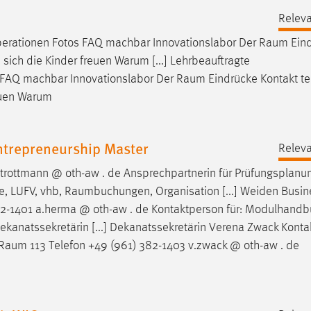
Releva
erationen Fotos FAQ machbar Innovationslabor Der
Raum
Ein
 sich die Kinder freuen Warum [...] Lehrbeauftragte
 FAQ machbar Innovationslabor Der
Raum
Eindrücke Kontakt te
reuen Warum
ntrepreneurship Master
Releva
.trottmann @ oth-aw . de Ansprechpartnerin für Prüfungsplanu
e, LUFV, vhb,
Raumbuchungen
, Organisation [...] Weiden Busi
82-1401 a.herma @ oth-aw . de Kontaktperson für: Modulhandb
ekanatssekretärin [...] Dekanatssekretärin Verena Zwack Konta
Raum
113 Telefon +49 (961) 382-1403 v.zwack @ oth-aw . de