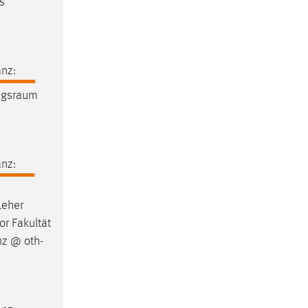
s
nz:
ngsraum
nz:
Leher
or Fakultät
nz @ oth-