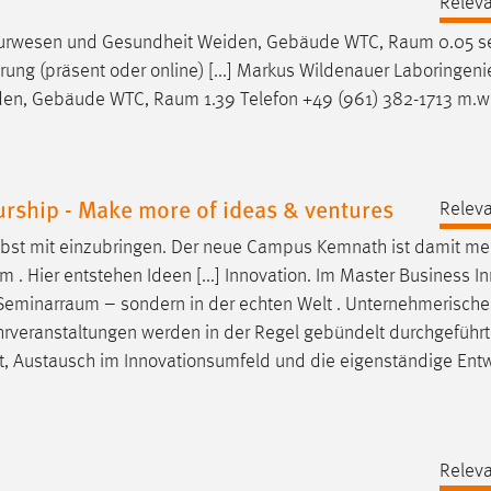
Releva
enieurwesen und Gesundheit Weiden, Gebäude WTC,
Raum
0.05 s
rung (präsent oder online) [...] Markus Wildenauer Laboringeni
iden, Gebäude WTC,
Raum
1.39 Telefon +49 (961) 382-1713 m.w
rship - Make more of ideas & ventures
Releva
elbst mit einzubringen. Der neue Campus Kemnath ist damit meh
um
. Hier entstehen Ideen [...] Innovation. Im Master Business I
Seminarraum
– sondern in der echten Welt . Unternehmerisch
ehrveranstaltungen werden in der Regel gebündelt durchgeführt
eit, Austausch im Innovationsumfeld und die eigenständige Ent
Releva