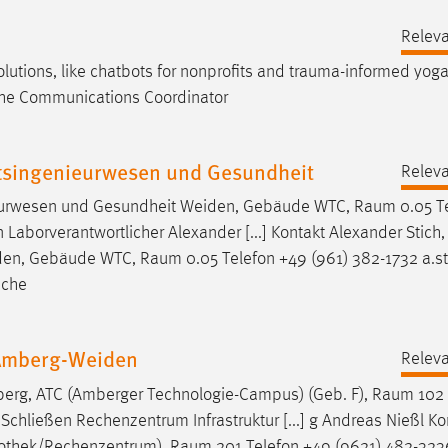
Releva
tions, like chatbots for nonprofits and
trauma-informed
yoga
 the Communications Coordinator
aftsingenieurwesen und Gesundheit
Releva
enieurwesen und Gesundheit Weiden, Gebäude WTC,
Raum
0.05 T
 Laborverantwortlicher Alexander [...] Kontakt Alexander Stich,
iden, Gebäude WTC,
Raum
0.05 Telefon +49 (961) 382-1732 a.st
sche
Amberg-Weiden
Releva
berg, ATC (Amberger Technologie-Campus) (Geb. F),
Raum
102 
chließen Rechenzentrum Infrastruktur [...] g Andreas Nießl Ko
iothek/Rechenzentrum),
Raum
201 Telefon +49 (9621) 482-3236