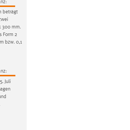
nz:
m
beträgt
zwei
5 x 300 mm.
s Form 2
mm bzw. 0,1
nz:
. Juli
lagen
und
l