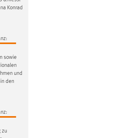
Lena Konrad
nz:
en sowie
gionalen
nehmen und
in den
nz:
g zu