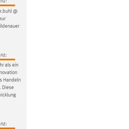
nz:
e.buhl @
eur
ildenauer
nz:
r als ein
nnovation
es Handeln
. Diese
wicklung
nz: