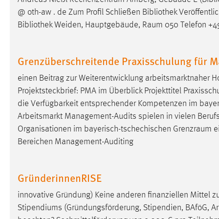
Anbieter:
Google Ireland Limited
@ oth-aw . de Zum Profil Schließen Bibliothek Veröffentli
Bibliothek Weiden, Hauptgebäude,
Raum
050 Telefon +49
Zweck:
Conversion-Tracking
Cookie Laufzeit:
3 Monate
Grenzüberschreitende Praxisschulung für 
Facebook Pixel
einen Beitrag zur Weiterentwicklung arbeitsmarktnaher 
Projektsteckbrief: PMA im Überblick Projekttitel Praxis
Name:
_fbp
die Verfügbarkeit entsprechender Kompetenzen im baye
Anbieter:
Facebook
Arbeitsmarkt Management-Audits spielen in vielen Berufs
Organisationen im bayerisch-tschechischen
Grenzraum
e
Zweck:
Conversion-Tracking
Bereichen Management-Auditing
Cookie Laufzeit:
3 Monate
GründerinnenRISE
EXTERNE MEDIEN
innovative Gründung) Keine anderen finanziellen Mittel
Um Inhalte von Videoplattformen und Social Media
Stipendiums (Gründungsförderung, Stipendien, BAföG, Arbe
Plattformen anzeigen zu können, werden von diesen