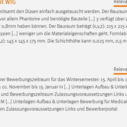
ät WIG
Releva
mitsamt den Düsen einfach ausgetauscht werden. Der
Baurau
or allem Phantome und benötigte Bauteile [...] 3 verfügt über 
r 0,8mm haben können. Der
Bauraum
beträgt (x,y,z): 215 x 21
ypen [...] weniger um die Materialeigenschaften geht. Formlab
y,z): 145 x 145 x 175 mm. Die Schichthöhe kann 0,025 mm, 0,5 
Releva
rer
Bewerbungszeitraum
für das Wintersemester: 15. April bis 15
1. November bis 15. Januar In [...] Unterlagen Aufbau & Unter
t und
Bewerbungszeitraum
Zulassungsvoraussetzungen Links 
 [...] Unterlagen Aufbau & Unterlagen Bewerbung für Medica
um
Zulassungsvoraussetzungen Links und Bewerberportal