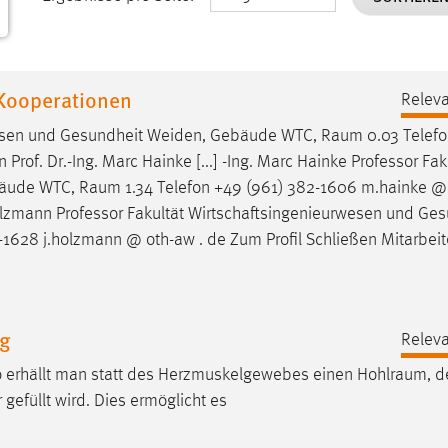
 Kooperationen
Releva
urwesen und Gesundheit Weiden, Gebäude WTC,
Raum
0.03 Telef
 Prof. Dr.-Ing. Marc Hainke [...] -Ing. Marc Hainke Professor Fak
bäude WTC,
Raum
1.34 Telefon +49 (961) 382-1606 m.hainke @ 
örg Holzmann Professor Fakultät Wirtschaftsingenieurwesen und Ge
-1628 j.holzmann @ oth-aw . de Zum Profil Schließen Mitarbei
ng
Releva
o erhällt man statt des Herzmuskelgewebes einen
Hohlraum
, 
efüllt wird. Dies ermöglicht es