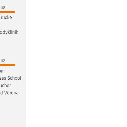
nz:
drücke
ddyklinik
nz:
ng,
ness School
ücher
kt Verena