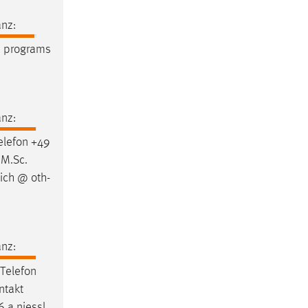
nz:
 programs
nz:
elefon +49
 M.Sc.
ich @ oth-
nz:
Telefon
ntakt
 a.niessl