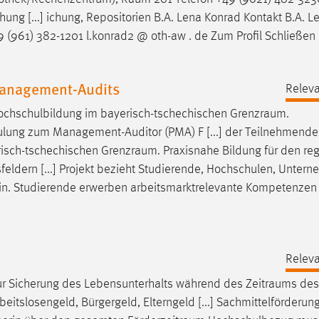
chung [...] ichung, Repositorien B.A. Lena Konrad Kontakt B.A. 
 (961) 382-1201 l.konrad2 @ oth-aw . de Zum Profil Schließen
Management-Audits
Releva
Hochschulbildung im bayerisch-tschechischen
Grenzraum
.
schulung zum Management-Auditor (PMA) F [...] der Teilnehmend
risch-tschechischen
Grenzraum
. Praxisnahe Bildung für den re
feldern [...] Projekt bezieht Studierende, Hochschulen, Unter
in. Studierende erwerben arbeitsmarktrelevante Kompetenzen 
Releva
 zur Sicherung des Lebensunterhalts während des
Zeitraums
des
itslosengeld, Bürgergeld, Elterngeld [...] Sachmittelförderun