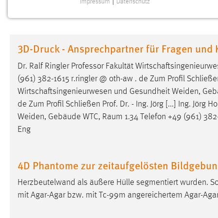
Impressum
|
Datenschutz
NOTWENDIGE COOKIES
Notwendige Cookies ermöglichen grundlegende
Funktionen und sind für die einwandfreie Funktion der
3D-Druck - Ansprechpartner für Fragen und
Website erforderlich.
Dr. Ralf Ringler Professor Fakultät Wirtschaftsingenie
Einverständnis
(961) 382-1615 r.ringler @ oth-aw . de Zum Profil Schließen
Wirtschaftsingenieurwesen und Gesundheit Weiden, Ge
Name:
cookie_consent
de Zum Profil Schließen Prof. Dr. - Ing. Jörg [...] Ing. J
Zweck:
Dieser Cookie speichert die
Weiden, Gebäude WTC,
Raum
1.34 Telefon +49 (961) 382
ausgewählten Einverständnis-Optionen
Eng
des Benutzers
Cookie Laufzeit:
1 Jahr
4D Phantome zur zeitaufgelösten Bildgebu
Performance
Herzbeutelwand als äußere Hülle segmentiert wurden. S
mit Agar-Agar bzw. mit Tc-99m angereichertem Agar-Agar g
Name:
staticfilecache
Zweck:
Für performante Seitenauslieferung wird