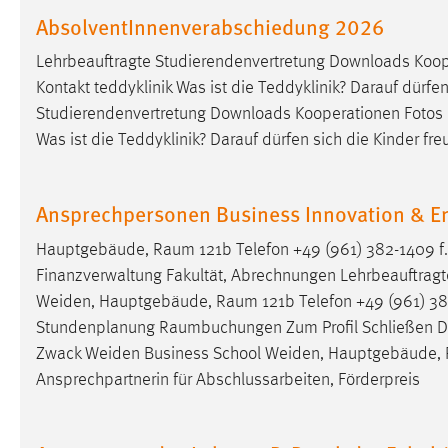
in diesem Cookie gespeichert, ob man
AbsolventInnenverabschiedung 2026
eingeloggt ist.
Lehrbeauftragte Studierendenvertretung Downloads Koop
Kontakt teddyklinik Was ist die Teddyklinik? Darauf dürfen
Sprachpräferenz
Studierendenvertretung Downloads Kooperationen Fotos
Name:
site-language-preference
Was ist die Teddyklinik? Darauf dürfen sich die Kinder f
Zweck:
Das Cookie speichert die gewählte
Sprache der Website.
Ansprechpersonen Business Innovation & E
Cookie Laufzeit:
30 Tage
Hauptgebäude,
Raum
121b Telefon +49 (961) 382-1409 f
Finanzverwaltung Fakultät, Abrechnungen Lehrbeauftragt
Chat
Weiden, Hauptgebäude,
Raum
121b Telefon +49 (961) 3
Stundenplanung
Raumbuchungen
Zum Profil Schließen D
Name:
MibewSessionID, MIBEW_UserID,
Zwack Weiden Business School Weiden, Hauptgebäude,
mibew_locale, mibew-chat-frame-style-
5e9dbeb1811c0446
Ansprechpartnerin für Abschlussarbeiten, Förderpreis
Zweck:
Wird benötigt um die Chatfunktion
nutzen zu können.