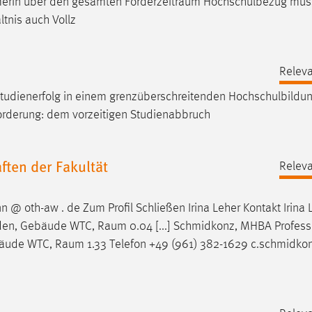
hmerin über den gesamten
Förderzeitraum
Hochschulbezug mus
ltnis auch Vollz
Releva
dienerfolg in einem grenzüberschreitenden
Hochschulbildu
orderung: dem vorzeitigen Studienabbruch
ten der Fakultät
Releva
 @ oth-aw . de Zum Profil Schließen Irina Leher Kontakt Irina 
iden, Gebäude WTC,
Raum
0.04 [...] Schmidkonz, MHBA Profess
bäude WTC,
Raum
1.33 Telefon +49 (961) 382-1629 c.schmidko