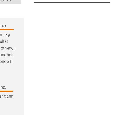
nz:
on +49
ultät
oth-aw .
sundheit
tende B.
nz:
der dann