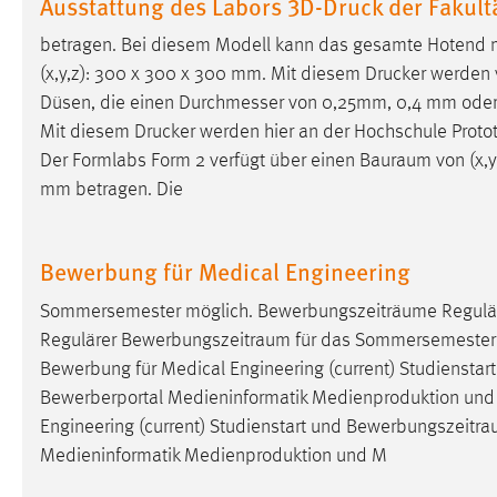
Ausstattung des Labors 3D-Druck der Fakult
Cookie Laufzeit:
MibewSessionID, mibew-chat-frame-
betragen. Bei diesem Modell kann das gesamte Hotend 
style-5e9dbeb1811c0446 =
Sitzungslaufzeit, mibew_locale = 3
(x,y,z): 300 x 300 x 300 mm. Mit diesem Drucker werden v
Jahre, MIBEW_UserID = 1 Jahr
Düsen, die einen Durchmesser von 0,25mm, 0,4 mm ode
Mit diesem Drucker werden hier an der Hochschule Protot
Login
Der Formlabs Form 2 verfügt über einen
Bauraum
von (x,
mm betragen. Die
Name:
fe_user, be_user, be_lastLoginProvider
Zweck:
Dieser Cookie ist notwendig um sich an
Bewerbung für Medical Engineering
der Website einloggen zu können.
Sommersemester möglich. Bewerbungszeiträume Regulä
Cookie Laufzeit:
24 Stunden
Regulärer
Bewerbungszeitraum
für das Sommersemester: 0
Bewerbung für Medical Engineering (current) Studienstar
Bewerberportal Medieninformatik Medienproduktion und M
STATISTIK
Engineering (current) Studienstart und
Bewerbungszeitra
Statistik Cookies erfassen Informationen anonym.
Medieninformatik Medienproduktion und M
Diese Informationen helfen uns zu verstehen, wie
unsere Besucher unsere Website nutzen.