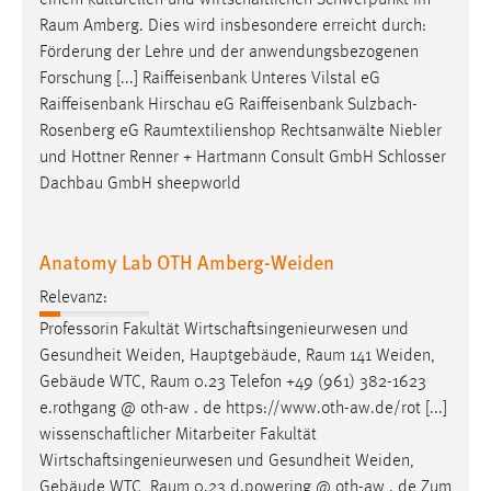
einem kulturellen und wirtschaftlichen Schwerpunkt im
30 Tage
Raum
Amberg. Dies wird insbesondere erreicht durch:
Förderung der Lehre und der anwendungsbezogenen
Chat
Forschung [...] Raiffeisenbank Unteres Vilstal eG
Raiffeisenbank Hirschau eG Raiffeisenbank Sulzbach-
Name:
Rosenberg eG
Raumtextilienshop
Rechtsanwälte Niebler
MibewSessionID, MIBEW_UserID, mibew_locale, mibew-
und Hottner Renner + Hartmann Consult GmbH Schlosser
chat-frame-style-5e9dbeb1811c0446
Dachbau GmbH sheepworld
Zweck:
Wird benötigt um die Chatfunktion nutzen zu können.
Anatomy Lab OTH Amberg-Weiden
Cookie Laufzeit:
MibewSessionID, mibew-chat-frame-style-
Relevanz:
5e9dbeb1811c0446 = Sitzungslaufzeit, mibew_locale = 3
Professorin Fakultät Wirtschaftsingenieurwesen und
Jahre, MIBEW_UserID = 1 Jahr
Gesundheit Weiden, Hauptgebäude,
Raum
141 Weiden,
Gebäude WTC,
Raum
0.23 Telefon +49 (961) 382-1623
Login
e.rothgang @ oth-aw . de https://www.oth-aw.de/rot [...]
wissenschaftlicher Mitarbeiter Fakultät
Name:
Wirtschaftsingenieurwesen und Gesundheit Weiden,
fe_user, be_user, be_lastLoginProvider
Gebäude WTC,
Raum
0.23 d.powering @ oth-aw . de Zum