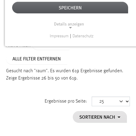
SPEICHERN
Alter
Details anzeigen
SUCHEN
Impressum
|
Datenschutz
NOTWENDIGE COOKIES
TYP: SEITEN
Aktive Filter:
Notwendige Cookies ermöglichen grundlegende
ALLE FILTER ENTFERNEN
Funktionen und sind für die einwandfreie Funktion der
Website erforderlich.
Gesucht nach "raum".
Es wurden 619 Ergebnisse gefunden.
Zeige Ergebnisse 26 bis 50 von 619.
Einverständnis
Name:
cookie_consent
Ergebnisse pro Seite:
Zweck:
SORTIEREN NACH
Dieser Cookie speichert die ausgewählten Einverständnis-
Optionen des Benutzers
Cookie Laufzeit: