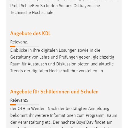
Zweck:
Profil Schließen So finden Sie uns Ostbayerische
Dieser Cookie ist notwendig um sich an der Website
Technische Hochschule
einloggen zu können.
Cookie Laufzeit:
Angebote des KDL
24 Stunden
Relevanz:
Einblicke in ihre digitalen Lösungen sowie in die
STATISTIK
Gestaltung von Lehre und Prüfungen geben, gleichzeitig
Raum
für Austausch und Diskussion bieten und aktuelle
Statistik Cookies erfassen Informationen anonym.
Trends der digitalen Hochschullehre vorstellen. In
Diese Informationen helfen uns zu verstehen, wie
unsere Besucher unsere Website nutzen.
Angebote für Schülerinnen und Schulen
Matomo
Relevanz:
Name:
der OTH in Weiden. Nach der bestätigten Anmeldung
_pk_ref, _pk_cvar, _pk_id, _pk_ses
bekommt ihr weitere Informationen zum Programm,
Raum
Zweck:
der Veranstaltung etc. Der nächste Boys'Day findet am
Zugriffsstatistik