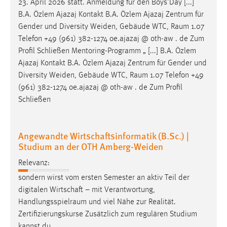
23. April 2026 statt. Anmeldung für den Boys'Day [...]
B.A. Özlem Ajazaj Kontakt B.A. Özlem Ajazaj Zentrum für
Cookie Laufzeit:
Gender und Diversity Weiden, Gebäude WTC,
Raum
1.07
Max. 13 Monate
Telefon +49 (961) 382-1274 oe.ajazaj @ oth-aw . de Zum
Profil Schließen Mentoring-Programm „ [...] B.A. Özlem
Ajazaj Kontakt B.A. Özlem Ajazaj Zentrum für Gender und
MARKETING
Diversity Weiden, Gebäude WTC,
Raum
1.07 Telefon +49
Marketing Cookies werden von Drittanbietern
(961) 382-1274 oe.ajazaj @ oth-aw . de Zum Profil
verwendet, um personalisierte Werbung anzuzeigen.
Schließen
Sie tun dies, indem sie Besucher über Websites
hinweg verfolgen.
Angewandte Wirtschaftsinformatik (B.Sc.) |
Studium an der OTH Amberg-Weiden
Google Ads
Relevanz:
Name:
sondern wirst vom ersten Semester an aktiv Teil der
_gcl_au
digitalen Wirtschaft – mit Verantwortung,
Anbieter:
Handlungsspielraum
und viel Nähe zur Realität.
Google Ireland Limited
Zertifizierungskurse Zusätzlich zum regulären Studium
Zweck:
kannst du