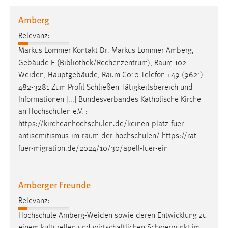
1 Jahr
Amberg
Relevanz:
Performance
Markus Lommer Kontakt Dr. Markus Lommer Amberg,
Name:
Gebäude E (Bibliothek/Rechenzentrum),
Raum
102
staticfilecache
Weiden, Hauptgebäude,
Raum
C010 Telefon +49 (9621)
482-3281 Zum Profil Schließen Tätigkeitsbereich und
Zweck:
Informationen [...] Bundesverbandes Katholische Kirche
Für performante Seitenauslieferung wird in diesem Cookie
gespeichert, ob man eingeloggt ist.
an Hochschulen e.V. :
https://kircheanhochschulen.de/keinen-platz-fuer-
antisemitismus-im-raum-der-hochschulen
/ https://rat-
Sprachpräferenz
fuer-migration.de/2024/10/30/apell-fuer-ein
Name:
site-language-preference
Amberger Freunde
Zweck:
Relevanz:
Das Cookie speichert die gewählte Sprache der Website.
Hochschule Amberg-Weiden sowie deren Entwicklung zu
Cookie Laufzeit: