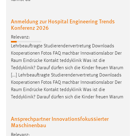
Conversion-Tracking
Cookie Laufzeit:
Anmeldung zur Hospital Engineering Trends
3 Monate
Konferenz 2026
Relevanz:
Facebook Pixel
Lehrbeauftragte Studierendenvertretung Downloads
Kooperationen Fotos FAQ machbar Innovationslabor Der
Name:
_fbp
Raum
Eindrücke Kontakt teddyklinik Was ist die
Teddyklinik? Darauf dürfen sich die Kinder freuen Warum
Anbieter:
[...] Lehrbeauftragte Studierendenvertretung Downloads
Facebook
Kooperationen Fotos FAQ machbar Innovationslabor Der
Zweck:
Raum
Eindrücke Kontakt teddyklinik Was ist die
Conversion-Tracking
Teddyklinik? Darauf dürfen sich die Kinder freuen Warum
Cookie Laufzeit:
3 Monate
Ansprechpartner Innovationsfokussierter
Maschinenbau
Relevanz: