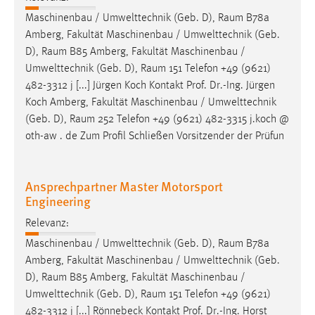
EXTERNE MEDIEN
Maschinenbau / Umwelttechnik (Geb. D),
Raum
B78a
Um Inhalte von Videoplattformen und Social Media
Amberg, Fakultät Maschinenbau / Umwelttechnik (Geb.
Plattformen anzeigen zu können, werden von diesen
D),
Raum
B85 Amberg, Fakultät Maschinenbau /
externen Medien Cookies gesetzt.
Umwelttechnik (Geb. D),
Raum
151 Telefon +49 (9621)
482-3312 j [...] Jürgen Koch Kontakt Prof. Dr.-Ing. Jürgen
YouTube
Koch Amberg, Fakultät Maschinenbau / Umwelttechnik
(Geb. D),
Raum
252 Telefon +49 (9621) 482-3315 j.koch @
oth-aw . de Zum Profil Schließen Vorsitzender der Prüfun
Vimeo
Ansprechpartner Master Motorsport
Engineering
Relevanz:
Maschinenbau / Umwelttechnik (Geb. D),
Raum
B78a
Amberg, Fakultät Maschinenbau / Umwelttechnik (Geb.
D),
Raum
B85 Amberg, Fakultät Maschinenbau /
Umwelttechnik (Geb. D),
Raum
151 Telefon +49 (9621)
482-3312 j [...] Rönnebeck Kontakt Prof. Dr.-Ing. Horst