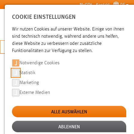
Zum Hauptinhalt springen
MyOTH
Kontakt
DE
COOKIE EINSTELLUNGEN
SUCHE
Wir nutzen Cookies auf unserer Website. Einige von ihnen
sind technisch notwendig, während andere uns helfen,
diese Website zu verbessern oder zusätzliche
JETZT BEWERBEN
Funktionalitäten zur Verfügung zu stellen.
Notwendige Cookies
SUCHE
Statistik
Marketing
FILTER
Externe Medien
Typ
ALLE AUSWÄHLEN
Erstellungsdatum
ABLEHNEN