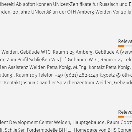
lbereit! Ab sofort können UNIcert-Zertifikate für Russisch und E
rden. 20 Jahre UNIcert® an der OTH Amberg-Weiden Vor 20 Ja
Releva
.A. Weiden, Gebäude WTC,
Raum
1.25 Amberg, Gebäude A (Verwa
de Zum Profil Schließen Wis [...] Gebäude WTC,
Raum
1.23 Tel
eßen Assistenz Weiden Petra König, M.Eng. Kontakt Petra König,
altung),
Raum
105 Telefon +49 (9621) 482-1149 k.goetz @ oth-
ndler Kontakt Joshua Chandler Sprachenzentrum Weiden, Gebäu
Releva
Student Development Center Weiden, Hauptgebäude,
Raum
C007 
fil Schließen Fördermodelle BH [...] Homepage von BHS Corru