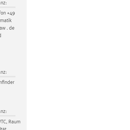
nz:
fon +49
rmatik
aw . de
d
nz:
finder
nz:
WTC,
Raum
ltät