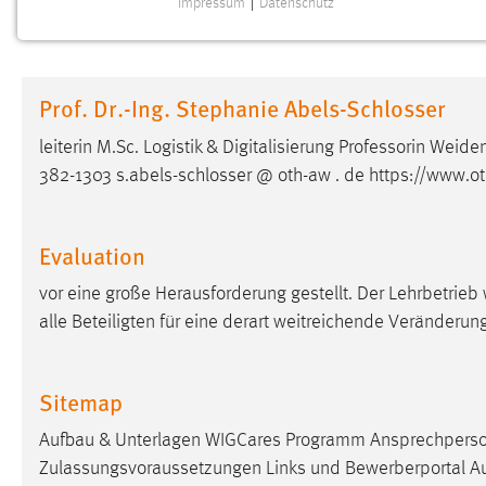
Impressum
|
Datenschutz
NOTWENDIGE COOKIES
Notwendige Cookies ermöglichen grundlegende
Funktionen und sind für die einwandfreie Funktion der
Prof. Dr.-Ing. Stephanie Abels-Schlosser
Website erforderlich.
leiterin M.Sc. Logistik & Digitalisierung Professorin We
Einverständnis
382-1303 s.abels-schlosser @ oth-aw . de https://www.o
Name:
cookie_consent
Zweck:
Dieser Cookie speichert die
Evaluation
ausgewählten Einverständnis-Optionen
des Benutzers
vor eine große Herausforderung gestellt. Der Lehrbetrieb
alle Beteiligten für eine derart weitreichende Veränderun
Cookie Laufzeit:
1 Jahr
Performance
Sitemap
Name:
Aufbau & Unterlagen WIGCares Programm Ansprechperso
staticfilecache
Zulassungsvoraussetzungen Links und Bewerberportal Aufb
Zweck:
Für performante Seitenauslieferung wird