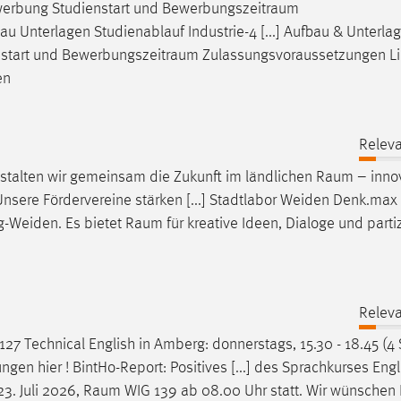
erbung Studienstart und
Bewerbungszeitraum
 Unterlagen Studienablauf Industrie-4 [...] Aufbau & Unterla
nstart und
Bewerbungszeitraum
Zulassungsvoraussetzungen Li
en
Releva
estalten wir gemeinsam die Zukunft im ländlichen
Raum
– inno
sere Fördervereine stärken [...] Stadtlabor Weiden Denk.max 
-Weiden. Es bietet
Raum
für kreative Ideen, Dialoge und parti
Releva
27 Technical English in Amberg: donnerstags, 15.30 - 18.45 (4
n hier ! BintHo-Report: Positives [...] des Sprachkurses Engl
23. Juli 2026,
Raum
WIG 139 ab 08.00 Uhr statt. Wir wünschen I