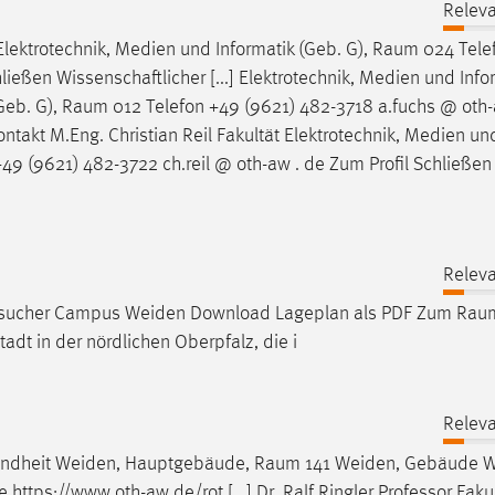
Releva
Elektrotechnik, Medien und Informatik (Geb. G),
Raum
024 Tele
ießen Wissenschaftlicher [...] Elektrotechnik, Medien und Info
Geb. G),
Raum
012 Telefon +49 (9621) 482-3718 a.fuchs @ oth-
Kontakt M.Eng. Christian Reil Fakultät Elektrotechnik, Medien un
49 (9621) 482-3722 ch.reil @ oth-aw . de Zum Profil Schließen
Releva
Besucher Campus Weiden Download Lageplan als PDF Zum
Raum
adt in der nördlichen Oberpfalz, die i
Releva
sundheit Weiden, Hauptgebäude,
Raum
141 Weiden, Gebäude 
https://www.oth-aw.de/rot [...] Dr. Ralf Ringler Professor Faku