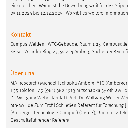
einzureichen. Wann ist die Bewerbungszeit für das Stip
Matomo
03.11.2025 bis 12.12.2025 . Wo gibt es weitere Informatio
Name:
_pk_ref, _pk_cvar, _pk_id, _pk_ses
Kontakt
Zweck:
Zugriffsstatistik
Campus Weiden : WTC-Gebäude,
Raum
1.25, Campusalle
Cookie Laufzeit:
Max. 13 Monate
Kaiser-Wilhelm-Ring 23, 92224 Amberg Suche per
Raumfi
MARKETING
Über uns
Marketing Cookies werden von Drittanbietern
MA (research) Michael Tschapka Amberg, ATC (Amberger
verwendet, um personalisierte Werbung anzuzeigen.
1.35 Telefon +49 (961) 382-1913 m.tschapka @ oth-aw . de
Sie tun dies, indem sie Besucher über Websites
Dr. Wolfgang Weber Kontakt Prof. Dr. Wolfgang Weber W
hinweg verfolgen.
oth-aw . de Zum Profil Schließen Referent für Forschung 
Google Ads
(Amberger Technologie-Campus) (Geb. F),
Raum
102 Tele
Geschäftsführender Referent
Name:
_gcl_au