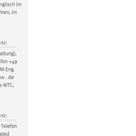
nglisch im
hren, im
nz:
ltung),
efon +49
 M.Eng.
aw . de
de WTC,
nz:
Telefon
gated