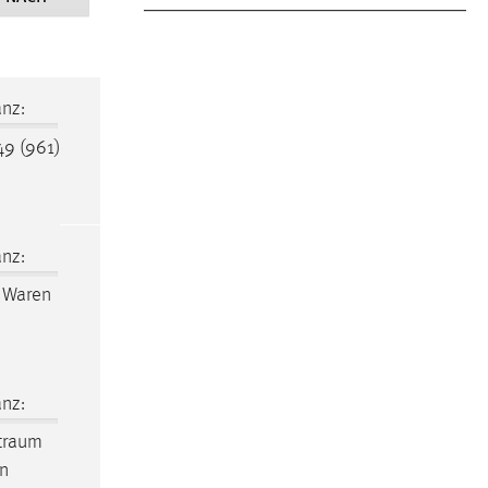
nz:
49 (961)
nz:
: Waren
nz:
traum
en