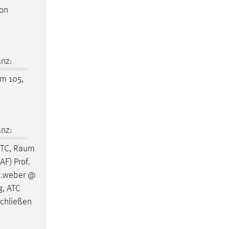
von
nz:
um
105,
nz:
WTC,
Raum
AF) Prof.
w.weber @
g, ATC
Schließen