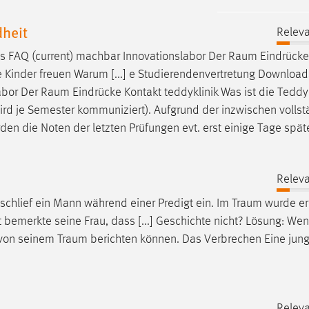
dheit
Releva
s FAQ (current) machbar Innovationslabor Der
Raum
Eindrücke
ie Kinder freuen Warum [...] e Studierendenvertretung Download
abor Der
Raum
Eindrücke Kontakt teddyklinik Was ist die Teddyk
wird je Semester kommuniziert). Aufgrund der inzwischen volls
den die Noten der letzten Prüfungen evt. erst einige Tage spät
Releva
schlief ein Mann während einer Predigt ein. Im
Traum
wurde er
bemerkte seine Frau, dass [...] Geschichte nicht? Lösung: Wen
t von seinem
Traum
berichten können. Das Verbrechen Eine jung
Releva