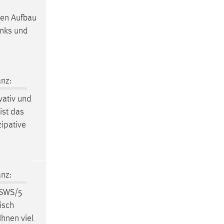
gen Aufbau
nks und
nz:
vativ und
ist das
zipative
nz:
 SWS/5
isch
hnen viel