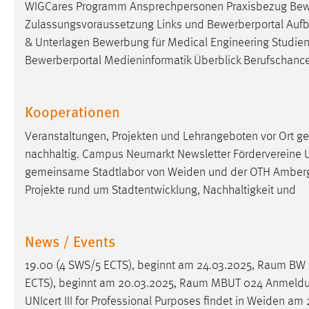
WIGCares Programm Ansprechpersonen Praxisbezug Bew
in diesem Cookie gespeichert, ob man
Zulassungsvoraussetzung Links und Bewerberportal Aufbau
eingeloggt ist.
& Unterlagen Bewerbung für Medical Engineering Studie
Bewerberportal Medieninformatik Überblick Berufschanc
Sprachpräferenz
Name:
site-language-preference
Kooperationen
Zweck:
Das Cookie speichert die gewählte
Sprache der Website.
Veranstaltungen, Projekten und Lehrangeboten vor Ort g
nachhaltig. Campus Neumarkt Newsletter Fördervereine Un
Cookie Laufzeit:
30 Tage
gemeinsame Stadtlabor von Weiden und der OTH Amberg
Projekte rund um Stadtentwicklung, Nachhaltigkeit und
Chat
Name:
MibewSessionID, MIBEW_UserID,
News / Events
mibew_locale, mibew-chat-frame-style-
5e9dbeb1811c0446
19.00 (4 SWS/5 ECTS), beginnt am 24.03.2025,
Raum
BW 1
ECTS), beginnt am 20.03.2025,
Raum
MBUT 024 Anmeldunge
Zweck:
Wird benötigt um die Chatfunktion
nutzen zu können.
UNIcert III for Professional Purposes findet in Weiden am 