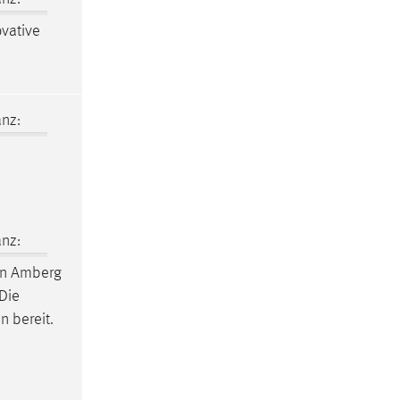
ovative
nz:
nz:
n Amberg
Die
 bereit.