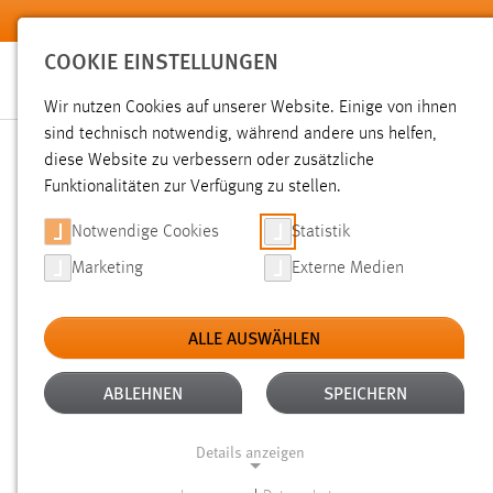
Zum Hauptinhalt springen
COOKIE EINSTELLUNGEN
Wir nutzen Cookies auf unserer Website. Einige von ihnen
sind technisch notwendig, während andere uns helfen,
diese Website zu verbessern oder zusätzliche
SUCHE
Funktionalitäten zur Verfügung zu stellen.
Notwendige Cookies
Statistik
Marketing
Externe Medien
ALLE AUSWÄHLEN
TYP: SEITEN
ALLE FILTER ENTFERNEN
Aktive Filter:
ABLEHNEN
SPEICHERN
Gesucht nach "raum".
Es wurden 619 Ergebnisse gefunden
Details anzeigen