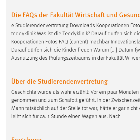
Anbieter:
Google Ireland Limited
Die FAQs der Fakultät Wirtschaft und Gesun
Zweck:
Conversion-Tracking
e Studierendenvertretung Downloads Kooperationen Foto
Cookie Laufzeit:
3 Monate
teddyklinik Was ist die Teddyklinik? Darauf dürfen sich d
Kooperationen Fotos FAQ (current) machbar Innovationsl
Facebook Pixel
Darauf dürfen sich die Kinder freuen Warum [...] Datum (
Ausnutzung des
Prüfungszeitraums
in der Fakultät WI wer
Name:
_fbp
Anbieter:
Facebook
Über die Studierendenvertretung
Zweck:
Conversion-Tracking
Geschichte wurde als wahr erzählt: Vor ein paar Monaten 
Cookie Laufzeit:
3 Monate
genommen und zum Schafott geführt. In der Zwischenzeit 
Mann tatsächlich auf der Stelle tot war, hätte er gar nich
leiht sich für ca. 1 Stunde einen Wagen aus. Nach
EXTERNE MEDIEN
Um Inhalte von Videoplattformen und Social Media
Forschung
Plattformen anzeigen zu können, werden von diesen