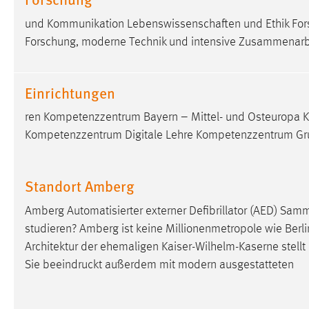
externen Medien Cookies gesetzt.
und Kommunikation Lebenswissenschaften und Ethik Forsc
Forschung, moderne Technik und intensive Zusammenarbe
YouTube
Einrichtungen
Vimeo
ren Kompetenzzentrum Bayern – Mittel- und Osteuropa 
Kompetenzzentrum Digitale Lehre Kompetenzzentrum G
Standort Amberg
Amberg Automatisierter externer Defibrillator (AED) Sa
studieren? Amberg ist keine Millionenmetropole wie Berli
Architektur der ehemaligen Kaiser-Wilhelm-Kaserne stellt 
Sie beeindruckt außerdem mit modern ausgestatteten