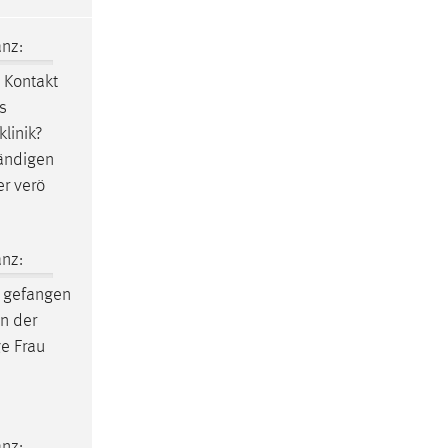
nz:
 Kontakt
s
linik?
tändigen
er verö
nz:
 gefangen
n der
e Frau
nz: