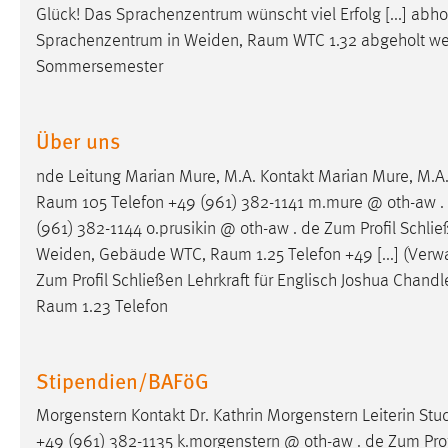
Glück! Das Sprachenzentrum wünscht viel Erfolg [...] abho
Cookie Laufzeit:
MibewSessionID, mibew-chat-frame-
Sprachenzentrum in Weiden,
Raum
WTC 1.32 abgeholt we
style-5e9dbeb1811c0446 =
Sitzungslaufzeit, mibew_locale = 3
Sommersemester
Jahre, MIBEW_UserID = 1 Jahr
Über uns
Login
nde Leitung Marian Mure, M.A. Kontakt Marian Mure, M
Name:
fe_user, be_user, be_lastLoginProvider
Raum
105 Telefon +49 (961) 382-1141 m.mure @ oth-aw . 
Zweck:
Dieser Cookie ist notwendig um sich an
(961) 382-1144 o.prusikin @ oth-aw . de Zum Profil Schli
der Website einloggen zu können.
Weiden, Gebäude WTC,
Raum
1.25 Telefon +49 [...] (Verw
Zum Profil Schließen Lehrkraft für Englisch Joshua Cha
Cookie Laufzeit:
24 Stunden
Raum
1.23 Telefon
STATISTIK
Stipendien/BAFöG
Statistik Cookies erfassen Informationen anonym.
Morgenstern Kontakt Dr. Kathrin Morgenstern Leiterin 
Diese Informationen helfen uns zu verstehen, wie
+49 (961) 382-1135 k.morgenstern @ oth-aw . de Zum Pro
unsere Besucher unsere Website nutzen.