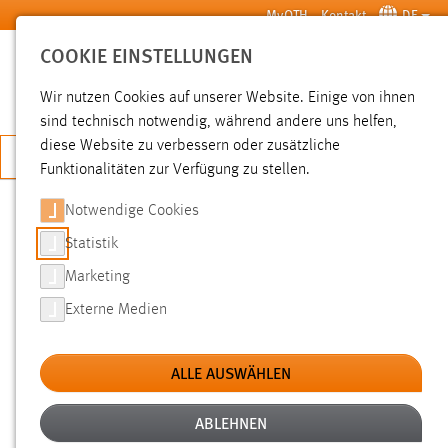
Zum Hauptinhalt springen
MyOTH
Kontakt
DE
COOKIE EINSTELLUNGEN
SUCHE
Wir nutzen Cookies auf unserer Website. Einige von ihnen
sind technisch notwendig, während andere uns helfen,
diese Website zu verbessern oder zusätzliche
JETZT BEWERBEN
Funktionalitäten zur Verfügung zu stellen.
Notwendige Cookies
SUCHE
Statistik
Marketing
FILTER
Externe Medien
Typ
ALLE AUSWÄHLEN
Erstellungsdatum
ABLEHNEN