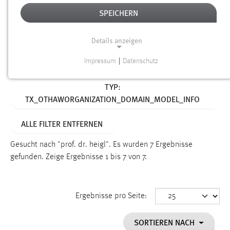
SPEICHERN
Alter
Details anzeigen
SUCHEN
Impressum
|
Datenschutz
NOTWENDIGE COOKIES
Aktive Filter:
TYP:
Notwendige Cookies ermöglichen grundlegende
TX_OTHAWORGANIZATION_DOMAIN_MODEL_INFO
Funktionen und sind für die einwandfreie Funktion der
Website erforderlich.
ALLE FILTER ENTFERNEN
Einverständnis
Gesucht nach "prof. dr. heigl".
Es wurden 7 Ergebnisse
Name:
gefunden.
Zeige Ergebnisse 1 bis 7 von 7.
cookie_consent
Zweck:
Ergebnisse pro Seite:
Dieser Cookie speichert die ausgewählten Einverständnis-
Optionen des Benutzers
SORTIEREN NACH
Cookie Laufzeit: