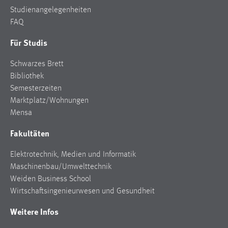
EXTERNE MEDIEN
Studienangelegenheiten
Um Inhalte von Videoplattformen und Social Media
FAQ
Plattformen anzeigen zu können, werden von diesen
Für Studis
externen Medien Cookies gesetzt.
Schwarzes Brett
YouTube
Bibliothek
Semesterzeiten
Vimeo
Marktplatz/Wohnungen
Mensa
Fakultäten
Elektrotechnik, Medien und Informatik
Maschinenbau/Umwelttechnik
Weiden Business School
Wirtschaftsingenieurwesen und Gesundheit
Weitere Infos