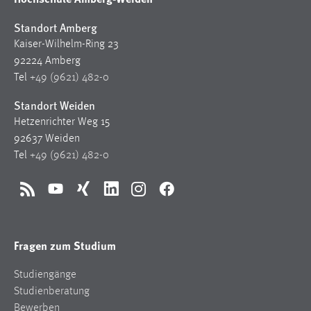
Conversion-Tracking
Standort Amberg
Cookie Laufzeit:
Kaiser-Wilhelm-Ring 23
3 Monate
92224 Amberg
Tel
+49 (9621) 482-0
Facebook Pixel
Standort Weiden
Hetzenrichter Weg 15
Name:
_fbp
92637 Weiden
Tel
+49 (9621) 482-0
Anbieter:
Facebook
RSS
YouTube
Xing
LinkedIn
Instagram
Facebook
Zweck:
Conversion-Tracking
Fragen zum Studium
Cookie Laufzeit:
3 Monate
Studiengänge
Studienberatung
Bewerben