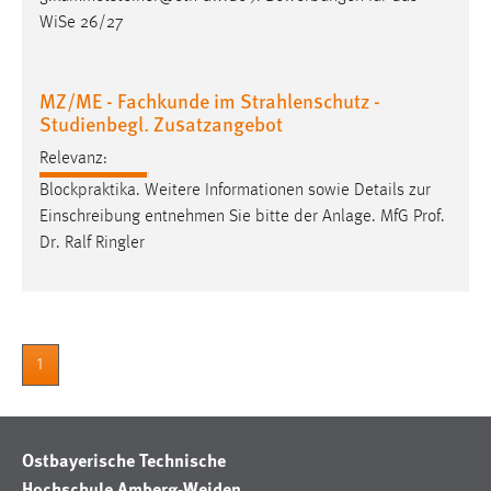
WiSe 26/27
Cookie Laufzeit:
Max. 13 Monate
MZ/ME - Fachkunde im Strahlenschutz -
Studienbegl. Zusatzangebot
MARKETING
Relevanz:
Marketing Cookies werden von Drittanbietern
Blockpraktika. Weitere Informationen sowie Details zur
verwendet, um personalisierte Werbung anzuzeigen.
Einschreibung entnehmen Sie bitte der Anlage. MfG
Prof
.
Sie tun dies, indem sie Besucher über Websites
Dr
. Ralf Ringler
hinweg verfolgen.
Google Ads
Name:
1
_gcl_au
Anbieter:
Google Ireland Limited
Ostbayerische Technische
Hochschule Amberg-Weiden
Zweck: