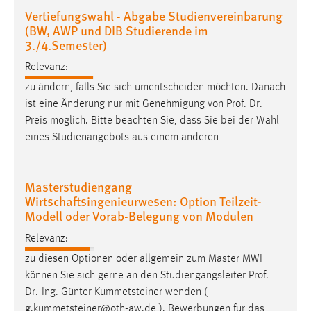
Zweck:
Vertiefungswahl - Abgabe Studienvereinbarung
Dieser Cookie ist notwendig um sich an der Website
(BW, AWP und DIB Studierende im
einloggen zu können.
3./4.Semester)
Cookie Laufzeit:
Relevanz:
24 Stunden
zu ändern, falls Sie sich umentscheiden möchten. Danach
ist eine Änderung nur mit Genehmigung von
Prof
.
Dr
.
Preis möglich. Bitte beachten Sie, dass Sie bei der Wahl
STATISTIK
eines Studienangebots aus einem anderen
Statistik Cookies erfassen Informationen anonym.
Diese Informationen helfen uns zu verstehen, wie
Masterstudiengang
unsere Besucher unsere Website nutzen.
Wirtschaftsingenieurwesen: Option Teilzeit-
Modell oder Vorab-Belegung von Modulen
Matomo
Relevanz:
Name:
zu diesen Optionen oder allgemein zum Master MWI
_pk_ref, _pk_cvar, _pk_id, _pk_ses
können Sie sich gerne an den Studiengangsleiter
Prof
.
Dr
.-Ing. Günter Kummetsteiner wenden (
Zweck:
g.kummetsteiner@oth-aw.de ). Bewerbungen für das
Zugriffsstatistik