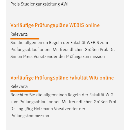
30 Tage
Preis Studiengangsleitung AWI
Chat
Vorläufige Prüfungspläne WEBIS online
Name:
Relevanz:
MibewSessionID, MIBEW_UserID, mibew_locale, mibew-
Sie die allgemeinen Regeln der Fakultät WEBIS zum
chat-frame-style-5e9dbeb1811c0446
Prüfungsablauf anbei. Mit freundlichen Grüßen
Prof
.
Dr
.
Zweck:
Simon Preis Vorsitzender der Prüfungskommission
Wird benötigt um die Chatfunktion nutzen zu können.
Cookie Laufzeit:
Vorläufige Prüfungspläne Fakultät WIG online
MibewSessionID, mibew-chat-frame-style-
5e9dbeb1811c0446 = Sitzungslaufzeit, mibew_locale = 3
Relevanz:
Jahre, MIBEW_UserID = 1 Jahr
Beachten Sie die allgemeinen Regeln der Fakultät WIG
zum Prüfungsablauf anbei. Mit freundlichen Grüßen
Prof
.
Login
Dr
.-Ing. Jörg Holzmann Vorsitzender der
Prüfungskommission
Name:
fe_user, be_user, be_lastLoginProvider