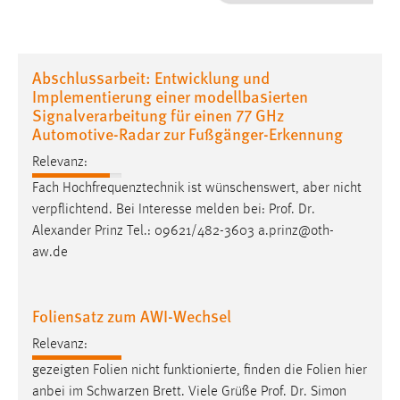
1 Jahr
Performance
Abschlussarbeit: Entwicklung und
Implementierung einer modellbasierten
Name:
Signalverarbeitung für einen 77 GHz
staticfilecache
Automotive-Radar zur Fußgänger-Erkennung
Zweck:
Relevanz:
Für performante Seitenauslieferung wird in diesem Cookie
Fach Hochfrequenztechnik ist wünschenswert, aber nicht
gespeichert, ob man eingeloggt ist.
verpflichtend. Bei Interesse melden bei:
Prof
.
Dr
.
Alexander Prinz Tel.: 09621/482-3603 a.prinz@oth-
Sprachpräferenz
aw.de
Name:
site-language-preference
Foliensatz zum AWI-Wechsel
Zweck:
Relevanz:
Das Cookie speichert die gewählte Sprache der Website.
gezeigten Folien nicht funktionierte, finden die Folien hier
Cookie Laufzeit:
anbei im Schwarzen Brett. Viele Grüße
Prof
.
Dr
. Simon