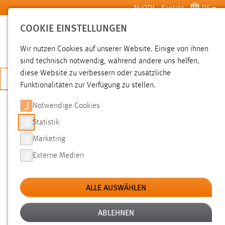
Zum Hauptinhalt springen
MyOTH
Kontakt
DE
COOKIE EINSTELLUNGEN
SUCHE
Wir nutzen Cookies auf unserer Website. Einige von ihnen
sind technisch notwendig, während andere uns helfen,
diese Website zu verbessern oder zusätzliche
JETZT BEWERBEN
Funktionalitäten zur Verfügung zu stellen.
Notwendige Cookies
SUCHE
Statistik
Marketing
FILTER
Externe Medien
Typ
ALLE AUSWÄHLEN
Erstellungsdatum
ABLEHNEN