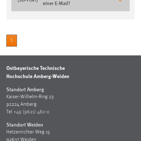
einer E-Mail?
1 Jahr
Performance
Name:
1
staticfilecache
Zweck:
Für performante Seitenauslieferung wird in diesem Cookie
Ostbayerische Technische
gespeichert, ob man eingeloggt ist.
Hochschule Amberg-Weiden
Sprachpräferenz
Standort Amberg
Kaiser-Wilhelm-Ring 23
Name:
92224 Amberg
site-language-preference
Tel
+49 (9621) 482-0
Zweck:
Standort Weiden
Das Cookie speichert die gewählte Sprache der Website.
Hetzenrichter Weg 15
Cookie Laufzeit:
92637 Weiden