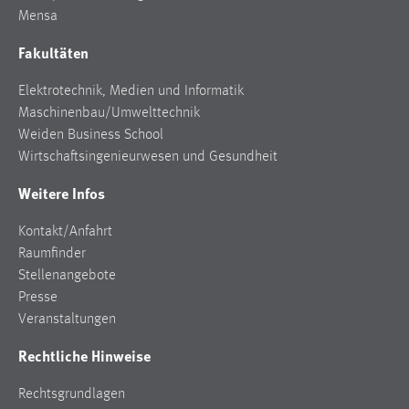
Zweck:
Mensa
Dieser Cookie ist notwendig um sich an der Website
Fakultäten
einloggen zu können.
Cookie Laufzeit:
Elektrotechnik, Medien und Informatik
24 Stunden
Maschinenbau/Umwelttechnik
Weiden Business School
Wirtschaftsingenieurwesen und Gesundheit
STATISTIK
Weitere Infos
Statistik Cookies erfassen Informationen anonym.
Kontakt/Anfahrt
Diese Informationen helfen uns zu verstehen, wie
Raumfinder
unsere Besucher unsere Website nutzen.
Stellenangebote
Matomo
Presse
Veranstaltungen
Name:
Rechtliche Hinweise
_pk_ref, _pk_cvar, _pk_id, _pk_ses
Zweck:
Rechtsgrundlagen
Zugriffsstatistik