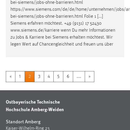
bei-siemens/
jobs
-ohne-barrieren.html
https://www.siemens.com/de/de/home/unternehmen/
jobs
/ar
bei-siemens/
jobs
-ohne-barrieren.html Folie 1 [...]
Siemens erfahren möchtest. +49 (9131) 17 52430
www.siemens.de/karriere wenn Du mehr Informationen
zu
Jobs
& Karriere bei Siemens erhalten möchtest. Wir
legen Wert auf Chancengleichheit und freuen uns über
«
1
2
3
4
5
6
....
»
Ostbayerische Technische
Hochschule Amberg-Weiden
Standort Amberg
Kaiser-Wilhelm-Ring 23