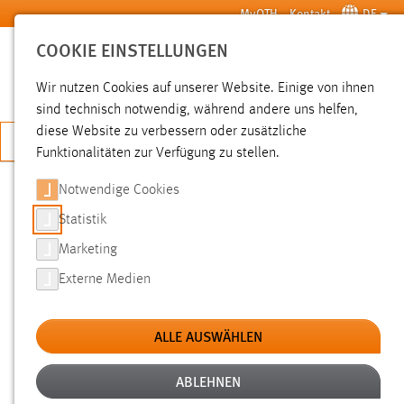
Zum Hauptinhalt springen
MyOTH
Kontakt
DE
COOKIE EINSTELLUNGEN
SUCHE
Wir nutzen Cookies auf unserer Website. Einige von ihnen
sind technisch notwendig, während andere uns helfen,
diese Website zu verbessern oder zusätzliche
JETZT BEWERBEN
Funktionalitäten zur Verfügung zu stellen.
Notwendige Cookies
SUCHE
Statistik
Marketing
FILTER
Externe Medien
Typ
ALLE AUSWÄHLEN
Erstellungsdatum
ABLEHNEN