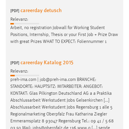
careerday detusch
[PDF]
Relevanz:
Arbeit, no registration Jobwall for Working Student
Positions, Internship, Thesis or your First
Job
+ Prize Draw
with great Prizes WHAT TO EXPECT: Foliennummer 1
careerday Katalog 2015
[PDF]
Relevanz:
preh-ima.com |
job
@preh-ima.com BRANCHE:
STANDORTE: HAUPTSITZ: MITARBEITER: ANGEBOT:
KONTAKT: Glas Pilkington Deutschland AG a a Praktika
Abschlussarbeit Werkstudent
Jobs
Gelsenkirchen [...]
Abschlussarbeit Werkstudent
Jobs
Regensburg 1 alle 5
Regionalmarketing Oberpfalz Frau Katharina Ziegler
Emmeramsplatz 8 93047 Regensburg Tel.: 09 41 / 5 68
03 50 Mail:
jobs
@oberpfalz.de 136 www.o [...] sende