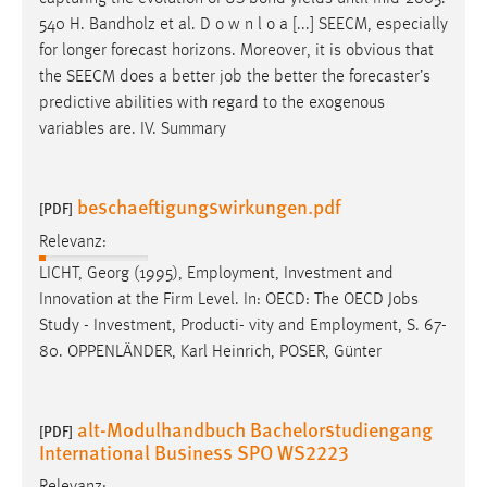
540 H. Bandholz et al. D o w n l o a [...] SEECM, especially
for longer forecast horizons. Moreover, it is obvious that
the SEECM does a better
job
the better the forecaster’s
predictive abilities with regard to the exogenous
variables are. IV. Summary
beschaeftigungswirkungen.pdf
[PDF]
Relevanz:
LICHT, Georg (1995), Employment, Investment and
Innovation at the Firm Level. In: OECD: The OECD
Jobs
Study - Investment, Producti- vity and Employment, S. 67-
80. OPPENLÄNDER, Karl Heinrich, POSER, Günter
alt-Modulhandbuch Bachelorstudiengang
[PDF]
International Business SPO WS2223
Relevanz: