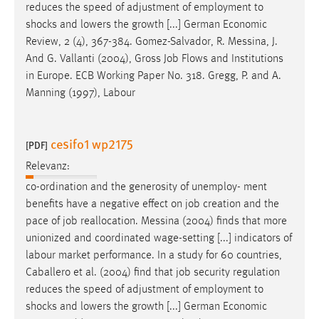
EXTERNE MEDIEN
reduces the speed of adjustment of employment to
shocks and lowers the growth [...] German Economic
Um Inhalte von Videoplattformen und Social Media
Review, 2 (4), 367-384. Gomez-Salvador, R. Messina, J.
Plattformen anzeigen zu können, werden von diesen
And G. Vallanti (2004), Gross
Job
Flows and Institutions
externen Medien Cookies gesetzt.
in Europe. ECB Working Paper No. 318. Gregg, P. and A.
Manning (1997), Labour
YouTube
Vimeo
cesifo1 wp2175
[PDF]
Relevanz:
co-ordination and the generosity of unemploy- ment
benefits have a negative effect on
job
creation and the
pace of
job
reallocation. Messina (2004) finds that more
unionized and coordinated wage-setting [...] indicators of
labour market performance. In a study for 60 countries,
Caballero et al. (2004) find that
job
security regulation
reduces the speed of adjustment of employment to
shocks and lowers the growth [...] German Economic