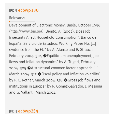
1 Jahr
ecbwp330
[PDF]
Relevanz:
Performance
Development of Electronic Money, Basle, October 1996
Name:
(http://www.bis.org). Benito, A. (2002), Does
Job
staticfilecache
Insecurity Affect Household Consumption?, Banco de
España, Servicio de Estudios, Working Paper No. [...]
Zweck:
evidence from the EU” by A. Afonso and R. Strauch,
Für performante Seitenauslieferung wird in diesem Cookie
gespeichert, ob man eingeloggt ist.
February 2004. 304 �Equilibrium unemployment,
job
flows and inflation dynamics” by A. Trigari, February
2004. 305 �A structural common factor approach [...]
Sprachpräferenz
March 2004. 317 �Fiscal policy and inflation volatility”
Name:
by P. C. Rother, March 2004. 318 �Gross
job
flows and
site-language-preference
institutions in Europe” by R. Gómez-Salvador, J. Messina
and G. Vallanti, March 2004.
Zweck:
Das Cookie speichert die gewählte Sprache der Website.
ecbwp254
Cookie Laufzeit:
[PDF]