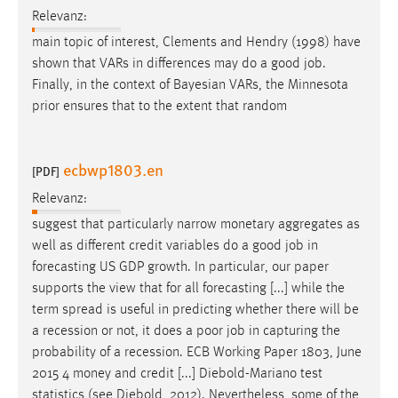
30 Tage
Relevanz:
main topic of interest, Clements and Hendry (1998) have
Chat
shown that VARs in differences may do a good
job
.
Finally, in the context of Bayesian VARs, the Minnesota
Name:
prior ensures that to the extent that random
MibewSessionID, MIBEW_UserID, mibew_locale, mibew-
chat-frame-style-5e9dbeb1811c0446
Zweck:
ecbwp1803.en
[PDF]
Wird benötigt um die Chatfunktion nutzen zu können.
Relevanz:
Cookie Laufzeit:
suggest that particularly narrow monetary aggregates as
MibewSessionID, mibew-chat-frame-style-
well as different credit variables do a good
job
in
5e9dbeb1811c0446 = Sitzungslaufzeit, mibew_locale = 3
forecasting US GDP growth. In particular, our paper
Jahre, MIBEW_UserID = 1 Jahr
supports the view that for all forecasting [...] while the
term spread is useful in predicting whether there will be
Login
a recession or not, it does a poor
job
in capturing the
probability of a recession. ECB Working Paper 1803, June
Name:
2015 4 money and credit [...] Diebold-Mariano test
fe_user, be_user, be_lastLoginProvider
statistics (see Diebold, 2012). Nevertheless, some of the