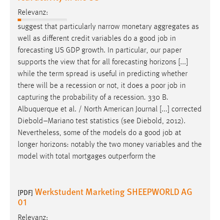
Relevanz:
suggest that particularly narrow monetary aggregates as
well as different credit variables do a good
job
in
forecasting US GDP growth. In particular, our paper
supports the view that for all forecasting horizons [...]
while the term spread is useful in predicting whether
there will be a recession or not, it does a poor
job
in
capturing the probability of a recession. 330 B.
Albuquerque et al. / North American Journal [...] corrected
Diebold–Mariano test statistics (see Diebold, 2012).
Nevertheless, some of the models do a good
job
at
longer horizons: notably the two money variables and the
model with total mortgages outperform the
Werkstudent Marketing SHEEPWORLD AG
[PDF]
01
Relevanz: