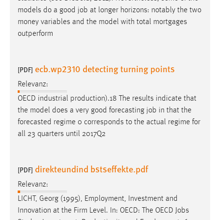
Zweck:
models do a good
job
at longer horizons: notably the two
Dieser Cookie ist notwendig um sich an der Website
money variables and the model with total mortgages
einloggen zu können.
outperform
Cookie Laufzeit:
24 Stunden
ecb.wp2310 detecting turning points
[PDF]
Relevanz:
STATISTIK
OECD industrial production).18 The results indicate that
the model does a very good forecasting
job
in that the
Statistik Cookies erfassen Informationen anonym.
forecasted regime 0 corresponds to the actual regime for
Diese Informationen helfen uns zu verstehen, wie
all 23 quarters until 2017Q2
unsere Besucher unsere Website nutzen.
Matomo
direkteundind bstseffekte.pdf
[PDF]
Name:
Relevanz:
_pk_ref, _pk_cvar, _pk_id, _pk_ses
LICHT, Georg (1995), Employment, Investment and
Zweck:
Innovation at the Firm Level. In: OECD: The OECD
Jobs
Zugriffsstatistik