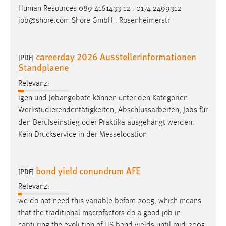
Human Resources 089 4161433 12 . 0174 2499312
job
@shore.com Shore GmbH . Rosenheimerstr
careerday 2026 Ausstellerinformationen
[PDF]
Standplaene
Relevanz:
igen und Jobangebote können unter den Kategorien
Werkstudierendentätigkeiten, Abschlussarbeiten,
Jobs
für
den Berufseinstieg oder Praktika ausgehängt werden.
Kein Druckservice in der Messelocation
bond yield conundrum AFE
[PDF]
Relevanz:
we do not need this variable before 2005, which means
that the traditional macrofactors do a good
job
in
capturing the evolution of US bond yields until mid-2005.