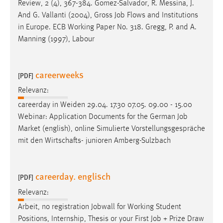
Review, 2 (4), 367-384. Gomez-Salvador, R. Messina, J.
And G. Vallanti (2004), Gross
Job
Flows and Institutions
in Europe. ECB Working Paper No. 318. Gregg, P. and A.
Manning (1997), Labour
careerweeks
[PDF]
Relevanz:
careerday in Weiden 29.04. 17.30 07.05. 09.00 - 15.00
Webinar: Application Documents for the German
Job
Market (english), online Simulierte Vorstellungsgespräche
mit den Wirtschafts- junioren Amberg-Sulzbach
careerday. englisch
[PDF]
Relevanz:
Arbeit, no registration Jobwall for Working Student
Positions, Internship, Thesis or your First
Job
+ Prize Draw