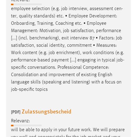
employee selection (e.g.
job
interview, assessment cen-
ter, quality standards) etc. • Employee Development:
Onboarding, Training, Coaching etc. • Employee
Management: Motivation,
job
satisfaction, performance
[...] (incl. benchmarking), exit interview 87 • Factors:
Job
satisfaction, social identity, commitment • Measures:
Work content (e.g.
job
enrichment), work conditions (e.g.
performance-based payment [...] engaging in typical
job
-
specific conversations. Professional Competence:
Consolidation and improvement of existing English
language skills (speaking and listening) with a focus on
job
-specific topics
Zulassungsbescheid
[PDF]
Relevanz:
will be able to apply in your future work. We will prepare