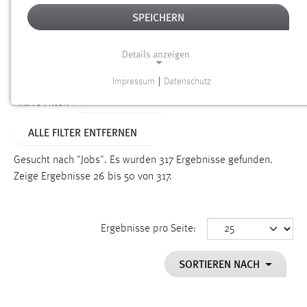
SPEICHERN
Alter
Details anzeigen
SUCHEN
Impressum
|
Datenschutz
NOTWENDIGE COOKIES
TYP: DATEIEN
Aktive Filter:
Notwendige Cookies ermöglichen grundlegende
ALLE FILTER ENTFERNEN
Funktionen und sind für die einwandfreie Funktion der
Website erforderlich.
Gesucht nach "Jobs".
Es wurden 317 Ergebnisse gefunden.
Zeige Ergebnisse 26 bis 50 von 317.
Einverständnis
Name:
cookie_consent
Ergebnisse pro Seite:
Zweck:
SORTIEREN NACH
Dieser Cookie speichert die ausgewählten Einverständnis-
Optionen des Benutzers
Cookie Laufzeit: