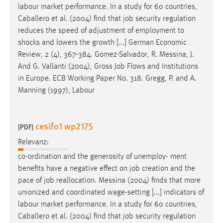
labour market performance. In a study for 60 countries,
Conversion-Tracking
Caballero et al. (2004) find that
job
security regulation
Cookie Laufzeit:
reduces the speed of adjustment of employment to
3 Monate
shocks and lowers the growth [...] German Economic
Review, 2 (4), 367-384. Gomez-Salvador, R. Messina, J.
And G. Vallanti (2004), Gross
Job
Flows and Institutions
Facebook Pixel
in Europe. ECB Working Paper No. 318. Gregg, P. and A.
Name:
Manning (1997), Labour
_fbp
Anbieter:
cesifo1 wp2175
[PDF]
Facebook
Relevanz:
Zweck:
co-ordination and the generosity of unemploy- ment
Conversion-Tracking
benefits have a negative effect on
job
creation and the
Cookie Laufzeit:
pace of
job
reallocation. Messina (2004) finds that more
3 Monate
unionized and coordinated wage-setting [...] indicators of
labour market performance. In a study for 60 countries,
Caballero et al. (2004) find that
job
security regulation