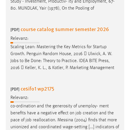
Study - Investment, Productiv- ity and Employment, 67-
80. MUNDLAK, Yair (1978), On the Pooling of
Cookie Laufzeit:
Max. 13 Monate
course catalog summer semester 2026
[PDF]
Relevanz:
MARKETING
Scaling Lean: Mastering the Key Metrics for Startup
Marketing Cookies werden von Drittanbietern
Growth. Penguin Random House, 2016  Ulwick, A. W.
verwendet, um personalisierte Werbung anzuzeigen.
Jobs
to Be Done: Theory to Practice. IDEA BITE Press,
Sie tun dies, indem sie Besucher über Websites
2016  Keller, K. L., & Kotler, P. Marketing Management
hinweg verfolgen.
Google Ads
cesifo1 wp2175
[PDF]
Name:
Relevanz:
_gcl_au
co-ordination and the generosity of unemploy- ment
Anbieter:
benefits have a negative effect on
job
creation and the
Google Ireland Limited
pace of
job
reallocation. Messina (2004) finds that more
unionized and coordinated wage-setting [...] indicators of
Zweck: