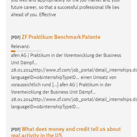
you well and appropriately for the
job
market and your
future career, so that a successful professional life lies
ahead of you. Effective
ZF Praktikum Benchmark Patente
[PDF]
Relevanz:
afen AG | Praktikum in der Vorentwicklung der Business
Unit Dämpf...
28.01.2014http://www.zf.com/
job
_portal/detail_internships.d
languageID=0&internshipTypeID... einen Umsatz von
voraussichtlich rund [...] afen AG | Praktikum in der
Vorentwicklung der Business Unit Dämpf...
28.01.2014http://www.zf.com/
job
_portal/detail_internships.d
languageID=0&internshipTypeID...
What does money and credit tell us about
[PDF]
real activity in the US