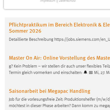
Impressum
|
Datenschutz
NOTWENDIGE COOKIES
Notwendige Cookies ermöglichen grundlegende
Funktionen und sind für die einwandfreie Funktion der
Pflichtpraktikum im Bereich Elektronik & El
Website erforderlich.
Sommer 2026
Einverständnis
Detaillierte Beschreibung https://
jobs
.siemens.com/en_U
Name:
cookie_consent
Zweck:
Master On Air: Online Vorstellung des Mas
Dieser Cookie speichert die
ausgewählten Einverständnis-Optionen
g? Kein Problem – wir stellen dir auch unser flexibles Te
des Benutzers
Termin gleich vormerken und einschalten: 🔔 📅 Mi, 27. 
Cookie Laufzeit:
1 Jahr
Saisonarbeit bei Megapac Handling
Performance
Name:
Job
für die vorlesungsfreie Zeit: Produktionshelfer (m/w/
staticfilecache
möchtest in dieser Phase arbeiten? Dann komm zu megap
Zweck:
Für performante Seitenauslieferung wird