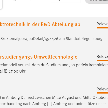
ektrotechnik in der R&D Abteilung ab
Releva
S/externaljobs/
Job
Detail/494426 am Standort Regensburg
terstudiengangs Umwelttechnologie
Releva
ilzeitmodell vor, mit dem du Studium und
Job
perfekt kombiniere
Mai ⏰ 17:00 Uhr
Releva
d) in Amberg Du hast zwischen Mitte August und Mitte Oktober 
ac handling nach Amberg [...] Amberg und unterstütze unser