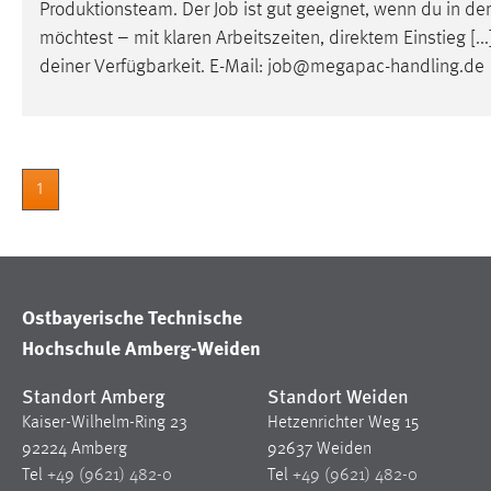
Produktionsteam. Der
Job
ist gut geeignet, wenn du in der
in diesem Cookie gespeichert, ob man
möchtest – mit klaren Arbeitszeiten, direktem Einstieg [
eingeloggt ist.
deiner Verfügbarkeit. E-Mail:
job
@megapac-handling.de
Sprachpräferenz
Name:
site-language-preference
Zweck:
1
Das Cookie speichert die gewählte
Sprache der Website.
Cookie Laufzeit:
30 Tage
Ostbayerische Technische
Chat
Hochschule Amberg-Weiden
Name:
MibewSessionID, MIBEW_UserID,
mibew_locale, mibew-chat-frame-style-
Standort Amberg
Standort Weiden
5e9dbeb1811c0446
Kaiser-Wilhelm-Ring 23
Hetzenrichter Weg 15
92224 Amberg
92637 Weiden
Zweck:
Wird benötigt um die Chatfunktion
nutzen zu können.
Tel
+49 (9621) 482-0
Tel
+49 (9621) 482-0