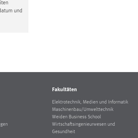
iten
rtdatum und
Fakultäten
Elektrotechnik, Medien und Informatik
Maschinenbau/Umwelttechnik
Weiden Business School
ngen
Wirtschaftsingenieurwesen und
Gesundheit