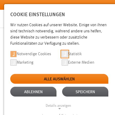
Zum Hauptinhalt springen
COOKIE EINSTELLUNGEN
Wir nutzen Cookies auf unserer Website. Einige von ihnen
sind technisch notwendig, während andere uns helfen,
diese Website zu verbessern oder zusätzliche
SUCHE
Funktionalitäten zur Verfügung zu stellen.
Notwendige Cookies
Statistik
Marketing
Externe Medien
ALLE AUSWÄHLEN
TYP: TX_OTHAWORGANIZATION_DOMAIN_MOD
Aktive Filter:
ABLEHNEN
SPEICHERN
Gesucht nach "Jobs".
Es wurden 3 Ergebnisse gefunden.
Zei
Details anzeigen