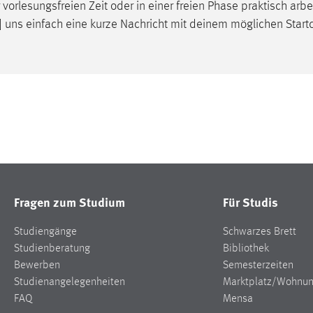
 vorlesungsfreien Zeit oder in einer freien Phase praktisch arbe
...] uns einfach eine kurze Nachricht mit deinem möglichen Sta
Fragen zum Studium
Für Studis
Studiengänge
Schwarzes Brett
Studienberatung
Bibliothek
Bewerben
Semesterzeiten
Studienangelegenheiten
Marktplatz/Wohnu
FAQ
Mensa