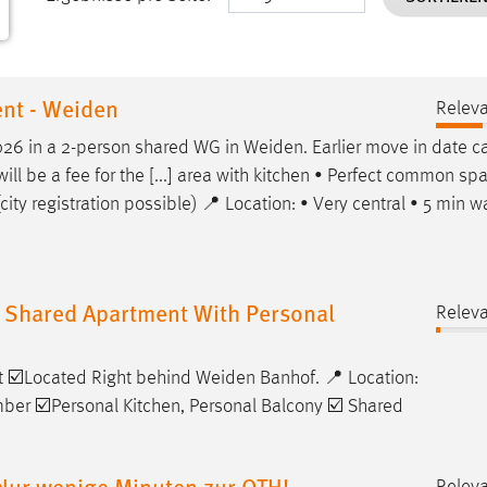
ent - Weiden
Releva
2026 in a 2-person shared WG in
Weiden
. Earlier move in date c
ill be a fee for the [...] area with kitchen • Perfect common spa
 (city registration possible) 📍 Location: • Very central • 5 min w
 6 Shared Apartment With Personal
Releva
t ☑️Located Right behind
Weiden
Banhof. 📍 Location:
ber ☑️Personal Kitchen, Personal Balcony ☑️ Shared
Nur wenige Minuten zur OTH!
Releva