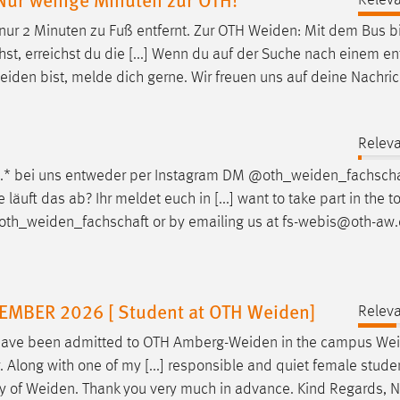
t nur 2 Minuten zu Fuß entfernt. Zur OTH
Weiden
: Mit dem Bus bi
t, erreichst du die [...] Wenn du auf der Suche nach einem e
eiden
bist, melde dich gerne. Wir freuen uns auf deine Nachric
Releva
6.* bei uns entweder per Instagram DM @
oth_weiden_fachscha
uft das ab? Ihr meldet euch in [...] want to take part in the 
oth_weiden_fachschaft
or by emailing us at fs-webis@oth-aw
BER 2026 [ Student at OTH Weiden]
Releva
I have been admitted to OTH
Amberg-Weiden
in the campus
We
. Along with one of my [...] responsible and quiet female stud
ty of
Weiden
. Thank you very much in advance. Kind Regards, 