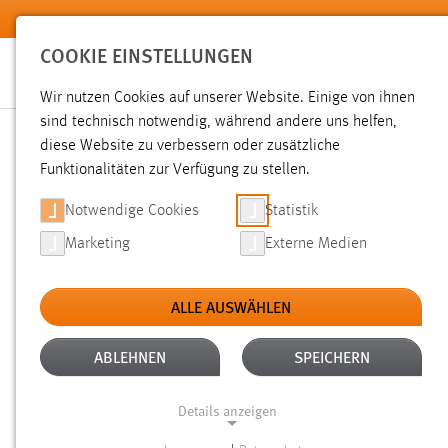
Zum Hauptinhalt springen
COOKIE EINSTELLUNGEN
Wir nutzen Cookies auf unserer Website. Einige von ihnen
sind technisch notwendig, während andere uns helfen,
diese Website zu verbessern oder zusätzliche
SUCHE
Funktionalitäten zur Verfügung zu stellen.
Notwendige Cookies
Statistik
Marketing
Externe Medien
ALLE AUSWÄHLEN
TYP: TX_OTHAWORGANIZATION_DOMAIN_MOD
Aktive Filter:
ABLEHNEN
SPEICHERN
Gesucht nach "weide".
Es wurden 22 Ergebnisse gefunden.
Details anzeigen