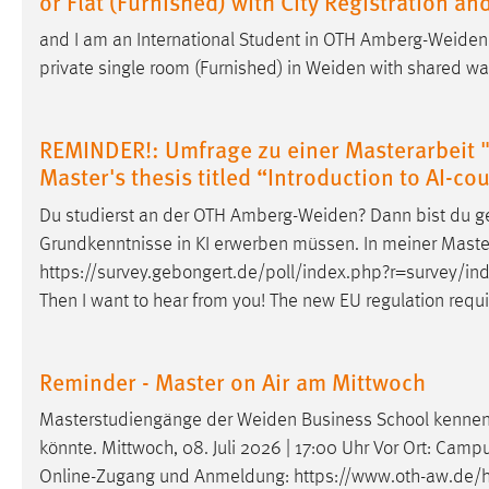
or Flat (Furnished) with City Registration an
externen Medien Cookies gesetzt.
and I am an International Student in OTH
Amberg-Weiden
private single room (Furnished) in
Weiden
with shared w
YouTube
Vimeo
REMINDER!: Umfrage zu einer Masterarbeit "
Master's thesis titled “Introduction to AI-co
Du studierst an der OTH
Amberg-Weiden
? Dann bist du g
Grundkenntnisse in KI erwerben müssen. In meiner Masterar
https://survey.gebongert.de/poll/index.php?r=survey/
Then I want to hear from you! The new EU regulation requi
Reminder - Master on Air am Mittwoch
Masterstudiengänge der
Weiden
Business School kennen 
könnte. Mittwoch, 08. Juli 2026 | 17:00 Uhr Vor Ort: Cam
Online-Zugang und Anmeldung:
https://www.oth-aw.de/