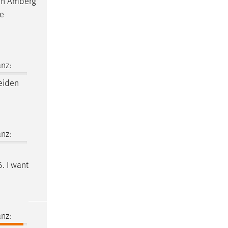
 in Amberg
ye
nz:
eiden
nz:
. I want
nz: