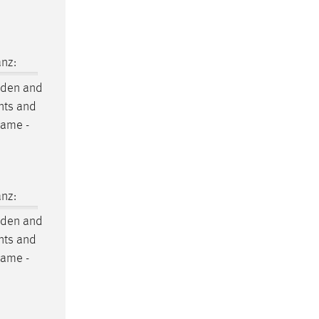
nz:
iden
and
ents and
Name -
nz:
iden
and
ents and
Name -