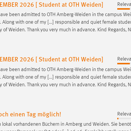
BER 2026 [ Student at OTH Weiden]
Releva
I have been admitted to OTH
Amberg-Weiden
in the campus
We
. Along with one of my [...] responsible and quiet female stud
ty of
Weiden
. Thank you very much in advance. Kind Regards, 
BER 2026 [ Student at OTH Weiden]
Releva
I have been admitted to OTH
Amberg-Weiden
in the campus
We
. Along with one of my [...] responsible and quiet female stud
ty of
Weiden
. Thank you very much in advance. Kind Regards, 
och einen Tag möglich!
Releva
on lokal vorhandenen Büchern in Amberg und
Weiden
. Sie benö