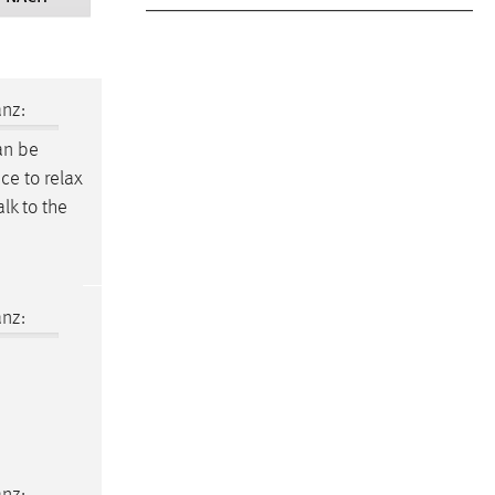
nz:
an be
ce to relax
alk to the
nz:
nz: