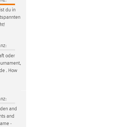
st du in
ntspannten
ht!
nz:
ft
oder
tournament,
.de . How
nz:
iden
and
ents and
Name -