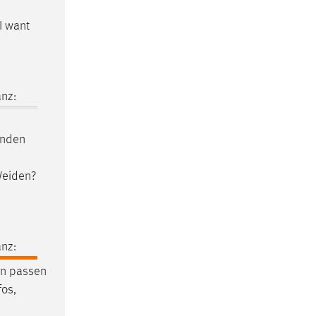
I want
nz:
enden
eiden
?
nz:
en passen
fos,