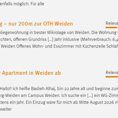
nfalls möglich. Für alle
g – nur 200m zur OTH Weiden
Releva
Einliegerwohnung in bester Mikrolage von
Weiden
. Die Wohnung
ten, offenen Grundriss [...] Jahr inklusive (Mehrverbrauch: 6,
H
Weiden
Offenes Wohn- und Esszimmer mit Küchenzeile Schla
r Apartment in Weiden ab
Releva
allo!! ich heiße Badieh Alhaj, bin 22 Jahre alt und beginne zu
rg-Weiden
am Campus
Weiden
. Ich suche ein [...] ein WG-Zim
tens ein Jahr. Ein Einzug wäre für mich ab Mitte August 2026 m
weiter