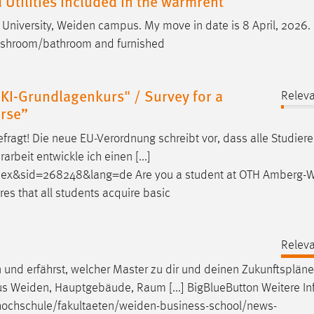
d Utilities included in the warmrent
University,
Weiden
campus. My move in date is 8 April, 2026. 
ashroom/bathroom and furnished
KI-Grundlagenkurs" / Survey for a
Releva
urse”
efragt! Die neue EU-Verordnung schreibt vor, dass alle Studier
beit entwickle ich einen [...]
index&sid=268248&lang=de Are you a student at OTH
Amberg-W
res that all students acquire basic
Releva
und erfährst, welcher Master zu dir und deinen Zukunftsplän
pus
Weiden
, Hauptgebäude, Raum [...] BigBlueButton Weitere In
hochschule/fakultaeten/weiden-business-school/news-