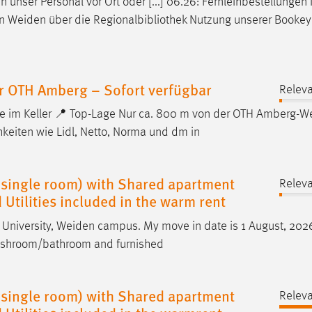
 unser Personal vor Ort oder [...] 06.26: Fernleihbestellungen
in
Weiden
über die Regionalbibliothek Nutzung unserer Booke
r OTH Amberg – Sofort verfügbar
Releva
m Keller 📍 Top-Lage Nur ca. 800 m von der OTH
Amberg-W
keiten wie Lidl, Netto, Norma und dm in
 single room) with Shared apartment
Releva
d Utilities included in the warm rent
University,
Weiden
campus. My move in date is 1 August, 2026
ashroom/bathroom and furnished
 single room) with Shared apartment
Releva