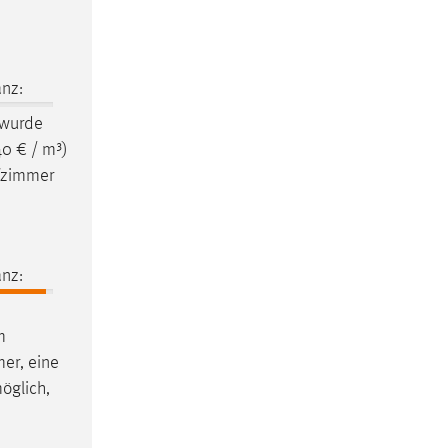
nz:
 wurde
40 € / m³)
fzimmer
nz:
m
mer, eine
öglich,