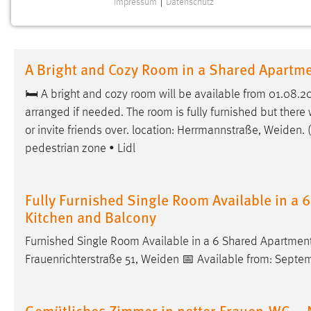
Impressum
|
Datenschutz
NOTWENDIGE COOKIES
Notwendige Cookies ermöglichen grundlegende
Funktionen und sind für die einwandfreie Funktion der
A Bright and Cozy Room in a Shared Apartm
Website erforderlich.
🛏 A bright and cozy room will be available from 01.08.
Einverständnis
arranged if needed. The room is fully furnished but there w
or invite friends over. location: Herrmannstraße,
Weiden
.
Name:
cookie_consent
pedestrian zone • Lidl
Zweck:
Dieser Cookie speichert die
ausgewählten Einverständnis-Optionen
des Benutzers
Fully Furnished Single Room Available in a
Kitchen and Balcony
Cookie Laufzeit:
1 Jahr
Furnished Single Room Available in a 6 Shared Apartmen
Performance
Frauenrichterstraße 51,
Weiden
📅 Available from: Septem
Name:
staticfilecache
Gemütliches Zimmer in netter Frauen-WG – 
Zweck:
Für performante Seitenauslieferung wird