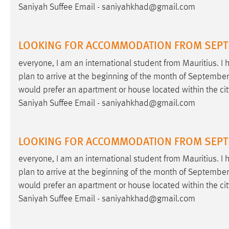
Saniyah Suffee Email - saniyahkhad@gmail.com
Cookie Laufzeit:
MibewSessionID, mibew-chat-frame-
style-5e9dbeb1811c0446 =
Sitzungslaufzeit, mibew_locale = 3
LOOKING FOR ACCOMMODATION FROM SEPTEM
Jahre, MIBEW_UserID = 1 Jahr
everyone, I am an international student from Mauritius. 
Login
plan to arrive at the beginning of the month of September
would prefer an apartment or house located within the ci
Name:
fe_user, be_user, be_lastLoginProvider
Saniyah Suffee Email - saniyahkhad@gmail.com
Zweck:
Dieser Cookie ist notwendig um sich an
der Website einloggen zu können.
LOOKING FOR ACCOMMODATION FROM SEPTEM
Cookie Laufzeit:
24 Stunden
everyone, I am an international student from Mauritius. 
plan to arrive at the beginning of the month of September
STATISTIK
would prefer an apartment or house located within the ci
Saniyah Suffee Email - saniyahkhad@gmail.com
Statistik Cookies erfassen Informationen anonym.
Diese Informationen helfen uns zu verstehen, wie
unsere Besucher unsere Website nutzen.