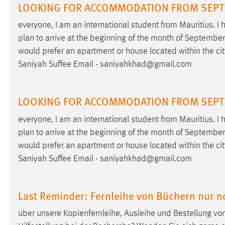
LOOKING FOR ACCOMMODATION FROM SEPTEM
Matomo
everyone, I am an international student from Mauritius. 
plan to arrive at the beginning of the month of September
Name:
_pk_ref, _pk_cvar, _pk_id, _pk_ses
would prefer an apartment or house located within the ci
Zweck:
Zugriffsstatistik
Saniyah Suffee Email - saniyahkhad@gmail.com
Cookie Laufzeit:
Max. 13 Monate
LOOKING FOR ACCOMMODATION FROM SEPTEM
MARKETING
everyone, I am an international student from Mauritius. 
plan to arrive at the beginning of the month of September
Marketing Cookies werden von Drittanbietern
would prefer an apartment or house located within the ci
verwendet, um personalisierte Werbung anzuzeigen.
Saniyah Suffee Email - saniyahkhad@gmail.com
Sie tun dies, indem sie Besucher über Websites
hinweg verfolgen.
Last Reminder: Fernleihe von Büchern nur n
Google Ads
über unsere Kopienfernleihe, Ausleihe und Bestellung v
Name:
_gcl_au