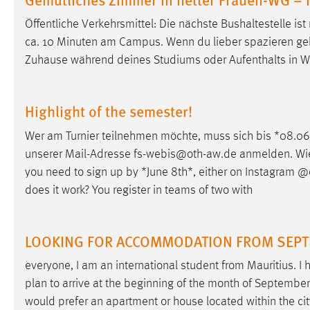
in diesem Cookie gespeichert, ob man
Öffentliche Verkehrsmittel: Die nächste Bushaltestelle is
eingeloggt ist.
ca. 10 Minuten am Campus. Wenn du lieber spazieren gehs
Zuhause während deines Studiums oder Aufenthalts in
W
Sprachpräferenz
Name:
site-language-preference
Highlight of the semester!
Zweck:
Das Cookie speichert die gewählte
Wer am Turnier teilnehmen möchte, muss sich bis *08.0
Sprache der Website.
unserer Mail-Adresse fs-webis@oth-aw.de anmelden. Wie lä
Cookie Laufzeit:
30 Tage
you need to sign up by *June 8th*, either on Instagram @
does it work? You register in teams of two with
Chat
Name:
MibewSessionID, MIBEW_UserID,
LOOKING FOR ACCOMMODATION FROM SEPTEM
mibew_locale, mibew-chat-frame-style-
5e9dbeb1811c0446
everyone, I am an international student from Mauritius. 
plan to arrive at the beginning of the month of September
Zweck:
Wird benötigt um die Chatfunktion
nutzen zu können.
would prefer an apartment or house located within the ci