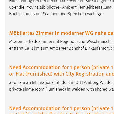
Hilfestellung bei der Recherche? Wenden Sie sich gerne an
Anbieter:
Google Ireland Limited
über die Provinzialbibliothek Amberg Fernleihbestellung 
Buchscanner zum Scannen und Speichern wichtiger
Zweck:
Conversion-Tracking
Cookie Laufzeit:
3 Monate
Möbliertes Zimmer in moderner WG nahe de
Facebook Pixel
Modernes Badezimmer mit Regendusche Waschmaschine i
entfernt Ca. 1 km zum Amberger Bahnhof Einkaufsmöglich
Name:
_fbp
Anbieter:
Facebook
Need Accommodation for 1 person (private 1
Zweck:
Conversion-Tracking
or Flat (Furnished) with City Registration an
Cookie Laufzeit:
3 Monate
and I am an International Student in OTH
Amberg-Weiden
private single room (Furnished) in
Weiden
with shared w
EXTERNE MEDIEN
Need Accommodation for 1 person (private 1
Um Inhalte von Videoplattformen und Social Media
Plattformen anzeigen zu können, werden von diesen