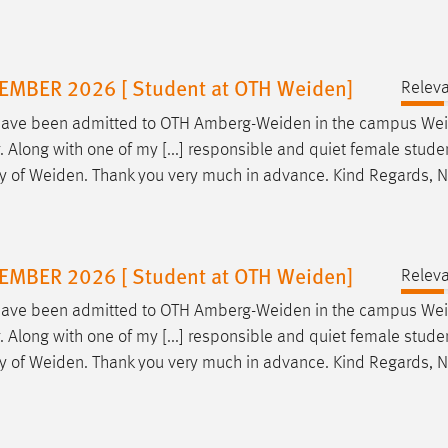
BER 2026 [ Student at OTH Weiden]
Releva
I have been admitted to OTH
Amberg-Weiden
in the campus
We
. Along with one of my [...] responsible and quiet female stud
ty of
Weiden
. Thank you very much in advance. Kind Regards, 
BER 2026 [ Student at OTH Weiden]
Releva
I have been admitted to OTH
Amberg-Weiden
in the campus
We
. Along with one of my [...] responsible and quiet female stud
ty of
Weiden
. Thank you very much in advance. Kind Regards, 