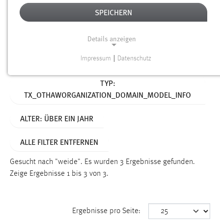
SPEICHERN
Alter
Details anzeigen
SUCHEN
Impressum
|
Datenschutz
NOTWENDIGE COOKIES
Aktive Filter:
TYP:
Notwendige Cookies ermöglichen grundlegende
TX_OTHAWORGANIZATION_DOMAIN_MODEL_INFO
Funktionen und sind für die einwandfreie Funktion der
Website erforderlich.
ALTER: ÜBER EIN JAHR
Einverständnis
ALLE FILTER ENTFERNEN
Name:
cookie_consent
Gesucht nach "weide".
Es wurden 3 Ergebnisse gefunden.
Zeige Ergebnisse 1 bis 3 von 3.
Zweck:
Dieser Cookie speichert die ausgewählten Einverständnis-
Optionen des Benutzers
Ergebnisse pro Seite:
Cookie Laufzeit: