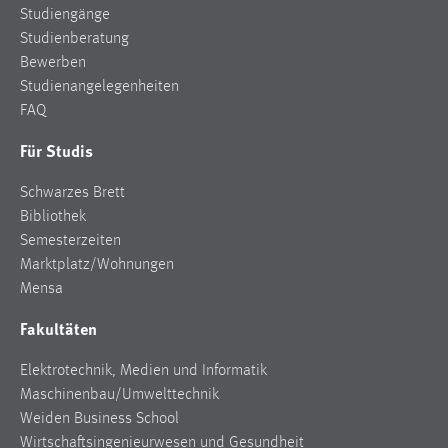
Studiengänge
Cookie Laufzeit:
Studienberatung
Max. 13 Monate
Bewerben
Studienangelegenheiten
FAQ
MARKETING
Für Studis
Marketing Cookies werden von Drittanbietern
Schwarzes Brett
verwendet, um personalisierte Werbung anzuzeigen.
Bibliothek
Sie tun dies, indem sie Besucher über Websites
Semesterzeiten
hinweg verfolgen.
Marktplatz/Wohnungen
Google Ads
Mensa
Fakultäten
Name:
_gcl_au
Elektrotechnik, Medien und Informatik
Anbieter:
Maschinenbau/Umwelttechnik
Google Ireland Limited
Weiden Business School
Wirtschaftsingenieurwesen und Gesundheit
Zweck: