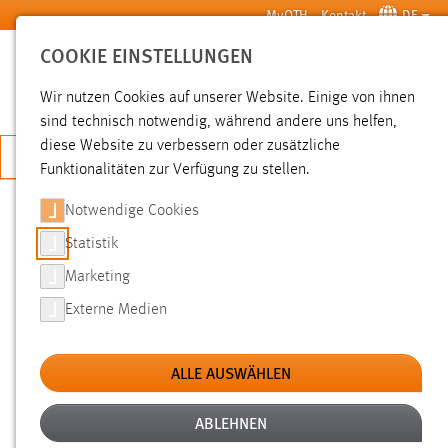
Zum Hauptinhalt springen
MyOTH
Kontakt
DE
COOKIE EINSTELLUNGEN
SUCHE
Wir nutzen Cookies auf unserer Website. Einige von ihnen
sind technisch notwendig, während andere uns helfen,
diese Website zu verbessern oder zusätzliche
JETZT BEWERBEN
Funktionalitäten zur Verfügung zu stellen.
Notwendige Cookies
SUCHE
Statistik
Marketing
FILTER
Externe Medien
Typ
ALLE AUSWÄHLEN
Erstellungsdatum
ABLEHNEN