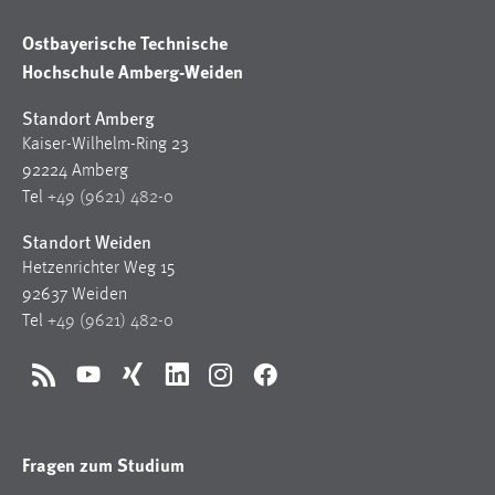
Zweck:
Ostbayerische Technische
Dieser Cookie ist notwendig um sich an der Website
einloggen zu können.
Hochschule Amberg-Weiden
Cookie Laufzeit:
Standort Amberg
24 Stunden
Kaiser-Wilhelm-Ring 23
92224 Amberg
Tel
+49 (9621) 482-0
STATISTIK
Standort Weiden
Statistik Cookies erfassen Informationen anonym.
Hetzenrichter Weg 15
Diese Informationen helfen uns zu verstehen, wie
92637 Weiden
unsere Besucher unsere Website nutzen.
Tel
+49 (9621) 482-0
Matomo
RSS
YouTube
Xing
LinkedIn
Instagram
Facebook
Name:
_pk_ref, _pk_cvar, _pk_id, _pk_ses
Fragen zum Studium
Zweck:
Zugriffsstatistik