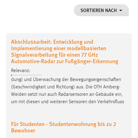
1 Jahr
SORTIEREN NACH
Performance
Name:
Abschlussarbeit: Entwicklung und
staticfilecache
Implementierung einer modellbasierten
Signalverarbeitung für einen 77 GHz
Zweck:
Automotive-Radar zur Fußgänger-Erkennung
Für performante Seitenauslieferung wird in diesem Cookie
gespeichert, ob man eingeloggt ist.
Relevanz:
dung) und Überwachung der Bewegungseigenschaften
Sprachpräferenz
(Geschwindigkeit und Richtung) aus. Die OTH
Amberg-
Weiden
setzt nun auch Radarsensoren an Gebäude ein,
Name:
um mit diesen und weiteren Sensoren den Verkehrsfluss
site-language-preference
Zweck:
Das Cookie speichert die gewählte Sprache der Website.
Für Studenten - Studentenwohnung bis zu 2
Bewohner
Cookie Laufzeit: