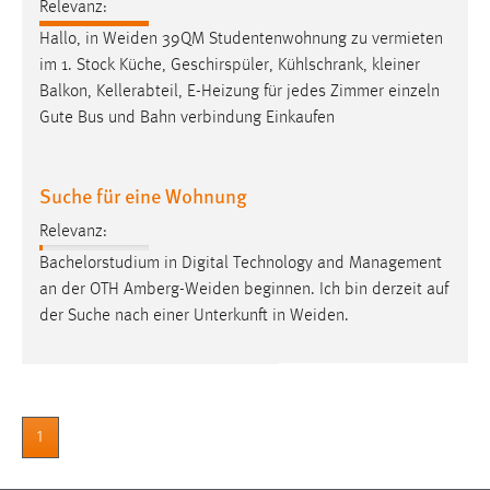
30 Tage
Relevanz:
Hallo, in
Weiden
39QM Studentenwohnung zu vermieten
im 1. Stock Küche, Geschirspüler, Kühlschrank, kleiner
Chat
Balkon, Kellerabteil, E-Heizung für jedes Zimmer einzeln
Name:
Gute Bus und Bahn verbindung Einkaufen
MibewSessionID, MIBEW_UserID, mibew_locale, mibew-
chat-frame-style-5e9dbeb1811c0446
Suche für eine Wohnung
Zweck:
Wird benötigt um die Chatfunktion nutzen zu können.
Relevanz:
Bachelorstudium in Digital Technology and Management
Cookie Laufzeit:
an der OTH
Amberg-Weiden
beginnen. Ich bin derzeit auf
MibewSessionID, mibew-chat-frame-style-
5e9dbeb1811c0446 = Sitzungslaufzeit, mibew_locale = 3
der Suche nach einer Unterkunft in
Weiden
.
Jahre, MIBEW_UserID = 1 Jahr
Login
1
Name:
fe_user, be_user, be_lastLoginProvider