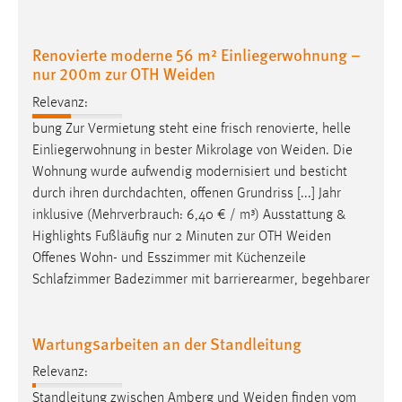
Cookie Laufzeit:
Renovierte moderne 56 m² Einliegerwohnung –
Max. 13 Monate
nur 200m zur OTH Weiden
Relevanz:
MARKETING
bung Zur Vermietung steht eine frisch renovierte, helle
Einliegerwohnung in bester Mikrolage von
Weiden
. Die
Marketing Cookies werden von Drittanbietern
Wohnung wurde aufwendig modernisiert und besticht
verwendet, um personalisierte Werbung anzuzeigen.
durch ihren durchdachten, offenen Grundriss [...] Jahr
Sie tun dies, indem sie Besucher über Websites
inklusive (Mehrverbrauch: 6,40 € / m³) Ausstattung &
hinweg verfolgen.
Highlights Fußläufig nur 2 Minuten zur OTH
Weiden
Google Ads
Offenes Wohn- und Esszimmer mit Küchenzeile
Schlafzimmer Badezimmer mit barrierearmer, begehbarer
Name:
_gcl_au
Wartungsarbeiten an der Standleitung
Anbieter:
Google Ireland Limited
Relevanz:
Standleitung zwischen Amberg und
Weiden
finden vom
Zweck: