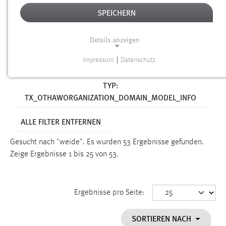
SPEICHERN
Alter
Details anzeigen
SUCHEN
Impressum
|
Datenschutz
NOTWENDIGE COOKIES
Aktive Filter:
TYP:
Notwendige Cookies ermöglichen grundlegende
TX_OTHAWORGANIZATION_DOMAIN_MODEL_INFO
Funktionen und sind für die einwandfreie Funktion der
Website erforderlich.
ALLE FILTER ENTFERNEN
Einverständnis
Gesucht nach "weide".
Es wurden 53 Ergebnisse gefunden.
Name:
Zeige Ergebnisse 1 bis 25 von 53.
cookie_consent
Zweck:
Ergebnisse pro Seite:
Dieser Cookie speichert die ausgewählten Einverständnis-
Optionen des Benutzers
SORTIEREN NACH
Cookie Laufzeit: