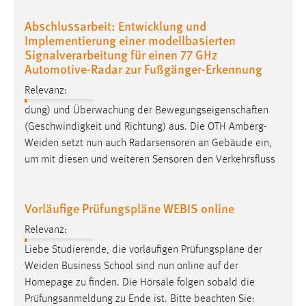
Zweck:
Abschlussarbeit: Entwicklung und
Dieser Cookie ist notwendig um sich an der Website
Implementierung einer modellbasierten
einloggen zu können.
Signalverarbeitung für einen 77 GHz
Automotive-Radar zur Fußgänger-Erkennung
Cookie Laufzeit:
24 Stunden
Relevanz:
dung) und Überwachung der Bewegungseigenschaften
(Geschwindigkeit und Richtung) aus. Die OTH
Amberg-
STATISTIK
Weiden
setzt nun auch Radarsensoren an Gebäude ein,
Statistik Cookies erfassen Informationen anonym.
um mit diesen und weiteren Sensoren den Verkehrsfluss
Diese Informationen helfen uns zu verstehen, wie
unsere Besucher unsere Website nutzen.
Vorläufige Prüfungspläne WEBIS online
Matomo
Relevanz:
Name:
Liebe Studierende, die vorläufigen Prüfungspläne der
_pk_ref, _pk_cvar, _pk_id, _pk_ses
Weiden
Business School sind nun online auf der
Homepage zu finden. Die Hörsäle folgen sobald die
Zweck:
Prüfungsanmeldung zu Ende ist. Bitte beachten Sie:
Zugriffsstatistik