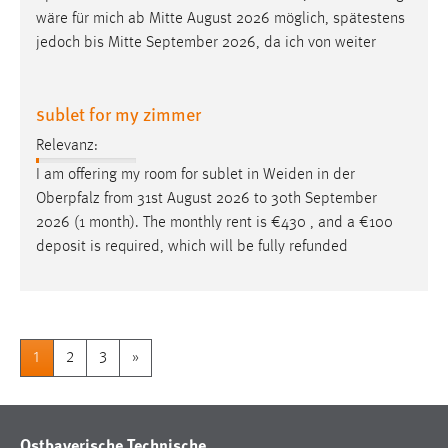
wäre für mich ab Mitte August 2026 möglich, spätestens
jedoch bis Mitte September 2026, da ich von weiter
sublet for my zimmer
Relevanz:
I am offering my room for sublet in
Weiden
in der
Oberpfalz from 31st August 2026 to 30th September
2026 (1 month). The monthly rent is €430 , and a €100
deposit is required, which will be fully refunded
1
2
3
»
Ostbayerische Technische