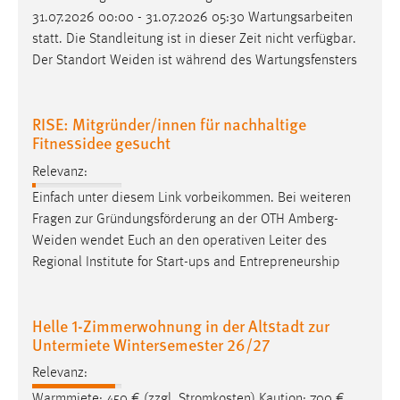
31.07.2026 00:00 - 31.07.2026 05:30 Wartungsarbeiten
Conversion-Tracking
statt. Die Standleitung ist in dieser Zeit nicht verfügbar.
Cookie Laufzeit:
Der Standort
Weiden
ist während des Wartungsfensters
3 Monate
RISE: Mitgründer/innen für nachhaltige
Facebook Pixel
Fitnessidee gesucht
Name:
Relevanz:
_fbp
Einfach unter diesem Link vorbeikommen. Bei weiteren
Anbieter:
Fragen zur Gründungsförderung an der OTH
Amberg-
Facebook
Weiden
wendet Euch an den operativen Leiter des
Regional Institute for Start-ups and Entrepreneurship
Zweck:
Conversion-Tracking
Cookie Laufzeit:
Helle 1-Zimmerwohnung in der Altstadt zur
3 Monate
Untermiete Wintersemester 26/27
Relevanz:
Warmmiete: 450 € (zzgl. Stromkosten) Kaution: 700 €