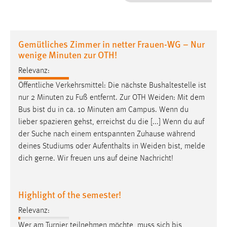
1 Jahr
Performance
Gemütliches Zimmer in netter Frauen-WG – Nur
wenige Minuten zur OTH!
Name:
staticfilecache
Relevanz:
Öffentliche Verkehrsmittel: Die nächste Bushaltestelle ist
Zweck:
nur 2 Minuten zu Fuß entfernt. Zur OTH
Weiden
: Mit dem
Für performante Seitenauslieferung wird in diesem Cookie
Bus bist du in ca. 10 Minuten am Campus. Wenn du
gespeichert, ob man eingeloggt ist.
lieber spazieren gehst, erreichst du die [...] Wenn du auf
der Suche nach einem entspannten Zuhause während
Sprachpräferenz
deines Studiums oder Aufenthalts in
Weiden
bist, melde
dich gerne. Wir freuen uns auf deine Nachricht!
Name:
site-language-preference
Zweck:
Highlight of the semester!
Das Cookie speichert die gewählte Sprache der Website.
Relevanz:
Cookie Laufzeit:
Wer am Turnier teilnehmen möchte, muss sich bis