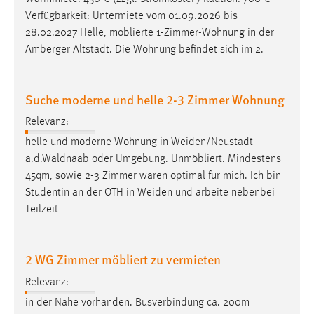
EXTERNE MEDIEN
Verfügbarkeit: Untermiete vom 01.09.2026 bis
Um Inhalte von Videoplattformen und Social Media
28.02.2027 Helle, möblierte 1-Zimmer-Wohnung in der
Plattformen anzeigen zu können, werden von diesen
Amberger Altstadt. Die Wohnung befindet sich im 2.
externen Medien Cookies gesetzt.
YouTube
Suche moderne und helle 2-3 Zimmer Wohnung
Relevanz:
Vimeo
helle und moderne Wohnung in
Weiden/Neustadt
a.d.Waldnaab oder Umgebung. Unmöbliert. Mindestens
45qm, sowie 2-3 Zimmer wären optimal für mich. Ich bin
Studentin an der OTH in
Weiden
und arbeite nebenbei
Teilzeit
2 WG Zimmer möbliert zu vermieten
Relevanz:
in der Nähe vorhanden. Busverbindung ca. 200m