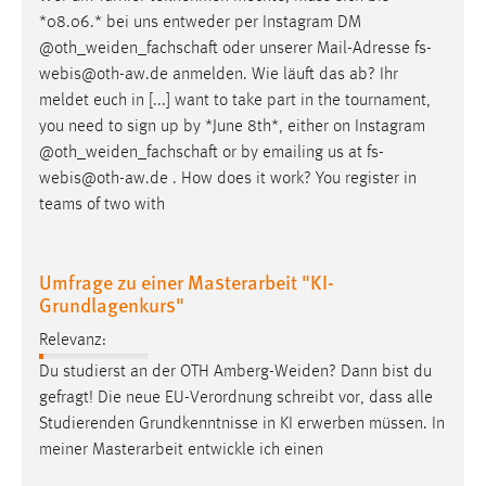
30 Tage
*08.06.* bei uns entweder per Instagram DM
@
oth_weiden_fachschaft
oder unserer Mail-Adresse fs-
Chat
webis@oth-aw.de anmelden. Wie läuft das ab? Ihr
meldet euch in [...] want to take part in the tournament,
Name:
you need to sign up by *June 8th*, either on Instagram
MibewSessionID, MIBEW_UserID, mibew_locale, mibew-
@
oth_weiden_fachschaft
or by emailing us at fs-
chat-frame-style-5e9dbeb1811c0446
webis@oth-aw.de . How does it work? You register in
Zweck:
teams of two with
Wird benötigt um die Chatfunktion nutzen zu können.
Cookie Laufzeit:
Umfrage zu einer Masterarbeit "KI-
MibewSessionID, mibew-chat-frame-style-
Grundlagenkurs"
5e9dbeb1811c0446 = Sitzungslaufzeit, mibew_locale = 3
Jahre, MIBEW_UserID = 1 Jahr
Relevanz:
Du studierst an der OTH
Amberg-Weiden
? Dann bist du
Login
gefragt! Die neue EU-Verordnung schreibt vor, dass alle
Studierenden Grundkenntnisse in KI erwerben müssen. In
Name:
meiner Masterarbeit entwickle ich einen
fe_user, be_user, be_lastLoginProvider