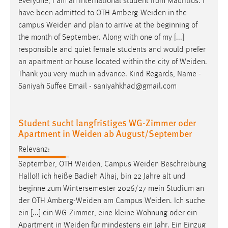
everyone, I am an international student from Mauritius. I
have been admitted to OTH
Amberg-Weiden
in the
campus
Weiden
and plan to arrive at the beginning of
the month of September. Along with one of my [...]
responsible and quiet female students and would prefer
an apartment or house located within the city of
Weiden
.
Thank you very much in advance. Kind Regards, Name -
Saniyah Suffee Email - saniyahkhad@gmail.com
Student sucht langfristiges WG-Zimmer oder
Apartment in Weiden ab August/September
Relevanz:
September, OTH
Weiden
, Campus
Weiden
Beschreibung
Hallo!! ich heiße Badieh Alhaj, bin 22 Jahre alt und
beginne zum Wintersemester 2026/27 mein Studium an
der OTH
Amberg-Weiden
am Campus
Weiden
. Ich suche
ein [...] ein WG-Zimmer, eine kleine Wohnung oder ein
Apartment in
Weiden
für mindestens ein Jahr. Ein Einzug