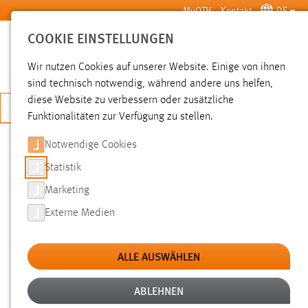
Zum Hauptinhalt springen
MyOTH
Kontakt
DE
COOKIE EINSTELLUNGEN
SUCHE
Wir nutzen Cookies auf unserer Website. Einige von ihnen
sind technisch notwendig, während andere uns helfen,
diese Website zu verbessern oder zusätzliche
JETZT BEWERBEN
Funktionalitäten zur Verfügung zu stellen.
Notwendige Cookies
SUCHE
Statistik
Marketing
FILTER
Externe Medien
Typ
ALLE AUSWÄHLEN
Erstellungsdatum
ABLEHNEN