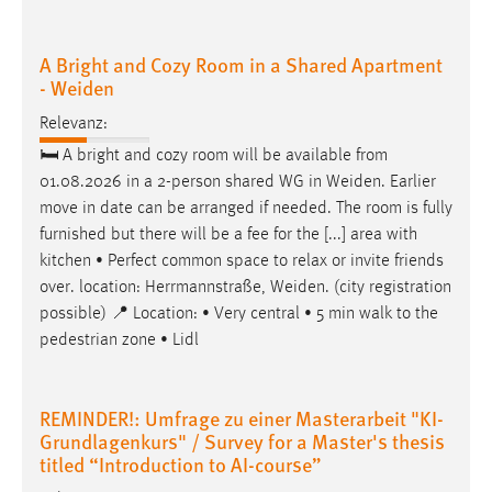
A Bright and Cozy Room in a Shared Apartment
- Weiden
Relevanz:
🛏 A bright and cozy room will be available from
01.08.2026 in a 2-person shared WG in
Weiden
. Earlier
move in date can be arranged if needed. The room is fully
furnished but there will be a fee for the [...] area with
kitchen • Perfect common space to relax or invite friends
over. location: Herrmannstraße,
Weiden
. (city registration
possible) 📍 Location: • Very central • 5 min walk to the
pedestrian zone • Lidl
REMINDER!: Umfrage zu einer Masterarbeit "KI-
Grundlagenkurs" / Survey for a Master's thesis
titled “Introduction to AI-course”