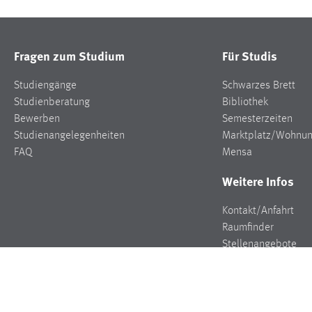
Fragen zum Studium
Für Studis
Studiengänge
Schwarzes Brett
Studienberatung
Bibliothek
Bewerben
Semesterzeiten
Studienangelegenheiten
Marktplatz/Wohnu
FAQ
Mensa
Weitere Infos
Kontakt/Anfahrt
Raumfinder
Stellenangebote
Presse
Veranstaltungen