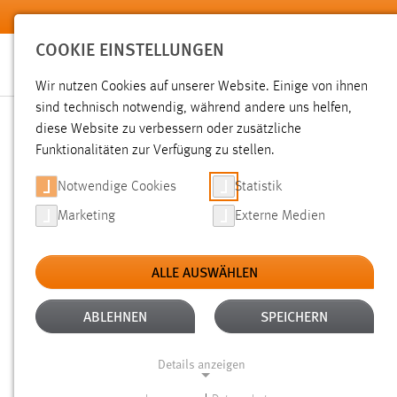
Zum Hauptinhalt springen
COOKIE EINSTELLUNGEN
Wir nutzen Cookies auf unserer Website. Einige von ihnen
sind technisch notwendig, während andere uns helfen,
diese Website zu verbessern oder zusätzliche
SUCHE
Funktionalitäten zur Verfügung zu stellen.
Notwendige Cookies
Statistik
Marketing
Externe Medien
ALLE AUSWÄHLEN
TYP: LINKS
ALLE FILTER ENTFERNEN
Aktive Filter:
ABLEHNEN
SPEICHERN
Gesucht nach "weide".
Es wurden 2 Ergebnisse gefunden.
Z
Details anzeigen