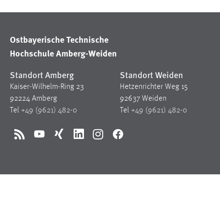
in diesem Cookie gespeichert, ob man
eingeloggt ist.
Ostbayerische Technische
Sprachpräferenz
Hochschule Amberg-Weiden
Name:
site-language-preference
Standort Amberg
Standort Weiden
Zweck:
Das Cookie speichert die gewählte
Kaiser-Wilhelm-Ring 23
Hetzenrichter Weg 15
Sprache der Website.
92224 Amberg
92637 Weiden
Tel
+49 (9621) 482-0
Tel
+49 (9621) 482-0
Cookie Laufzeit:
30 Tage
RSS
YouTube
Xing
LinkedIn
Instagram
Facebook
Chat
Name:
MibewSessionID, MIBEW_UserID,
mibew_locale, mibew-chat-frame-style-
5e9dbeb1811c0446
Zweck:
Wird benötigt um die Chatfunktion
nutzen zu können.