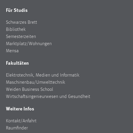
Zweck:
Für Studis
Dieser Cookie ist notwendig um sich an der Website
einloggen zu können.
Schwarzes Brett
Cookie Laufzeit:
Bibliothek
24 Stunden
Semesterzeiten
Marktplatz/Wohnungen
Mensa
STATISTIK
Fakultäten
Statistik Cookies erfassen Informationen anonym.
Elektrotechnik, Medien und Informatik
Diese Informationen helfen uns zu verstehen, wie
Maschinenbau/Umwelttechnik
unsere Besucher unsere Website nutzen.
Weiden Business School
Matomo
Wirtschaftsingenieurwesen und Gesundheit
Weitere Infos
Name:
_pk_ref, _pk_cvar, _pk_id, _pk_ses
Kontakt/Anfahrt
Zweck:
Raumfinder
Zugriffsstatistik