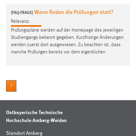
1 Jahr
Wann finden die Prüfungen statt?
[FAQ-FRAGE]
Relevanz:
Performance
Prüfungspläne
werden auf der Homepage des jeweiligen
Name:
Studiengangs bekannt gegeben. Kurzfristige Änderungen
staticfilecache
werden zuerst dort ausgewiesen. Zu beachten ist, dass
manche Prüfungen bereits vor dem eigentlichen
Zweck:
Für performante Seitenauslieferung wird in diesem Cookie
gespeichert, ob man eingeloggt ist.
Sprachpräferenz
1
Name:
site-language-preference
Ostbayerische Technische
Zweck:
Hochschule Amberg-Weiden
Das Cookie speichert die gewählte Sprache der Website.
Cookie Laufzeit:
Standort Amberg