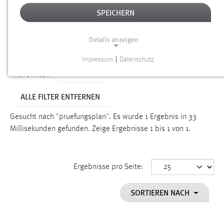
SPEICHERN
Alter
Details anzeigen
SUCHEN
Impressum
|
Datenschutz
NOTWENDIGE COOKIES
TYP: FAQ
Aktive Filter:
Notwendige Cookies ermöglichen grundlegende
ALLE FILTER ENTFERNEN
Funktionen und sind für die einwandfreie Funktion der
Website erforderlich.
Gesucht nach "pruefungsplan".
Es wurde 1 Ergebnis in 33
Millisekunden gefunden.
Zeige Ergebnisse 1 bis 1 von 1.
Einverständnis
Name:
cookie_consent
Ergebnisse pro Seite:
Zweck:
SORTIEREN NACH
Dieser Cookie speichert die ausgewählten Einverständnis-
Optionen des Benutzers
Cookie Laufzeit: