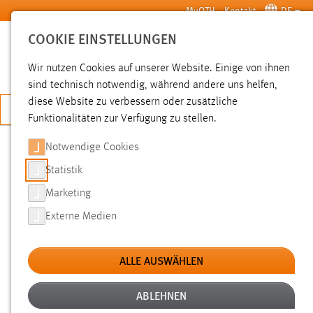
Zum Hauptinhalt springen
MyOTH
Kontakt
DE
COOKIE EINSTELLUNGEN
SUCHE
Wir nutzen Cookies auf unserer Website. Einige von ihnen
sind technisch notwendig, während andere uns helfen,
diese Website zu verbessern oder zusätzliche
JETZT BEWERBEN
Funktionalitäten zur Verfügung zu stellen.
Notwendige Cookies
SUCHE
Statistik
Marketing
FILTER
Externe Medien
Typ
ALLE AUSWÄHLEN
Erstellungsdatum
ABLEHNEN