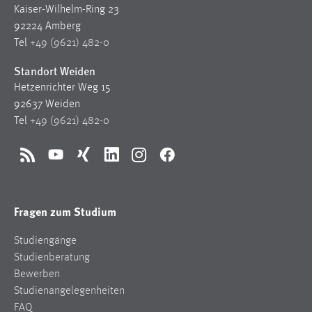
30 Tage
Kaiser-Wilhelm-Ring 23
92224 Amberg
Tel
+49 (9621) 482-0
Chat
Standort Weiden
Name:
Hetzenrichter Weg 15
MibewSessionID, MIBEW_UserID, mibew_locale, mibew-
chat-frame-style-5e9dbeb1811c0446
92637 Weiden
Tel
+49 (9621) 482-0
Zweck:
Wird benötigt um die Chatfunktion nutzen zu können.
RSS
YouTube
Xing
LinkedIn
Instagram
Facebook
Cookie Laufzeit:
MibewSessionID, mibew-chat-frame-style-
5e9dbeb1811c0446 = Sitzungslaufzeit, mibew_locale = 3
Fragen zum Studium
Jahre, MIBEW_UserID = 1 Jahr
Studiengänge
Login
Studienberatung
Bewerben
Name:
Studienangelegenheiten
fe_user, be_user, be_lastLoginProvider
FAQ