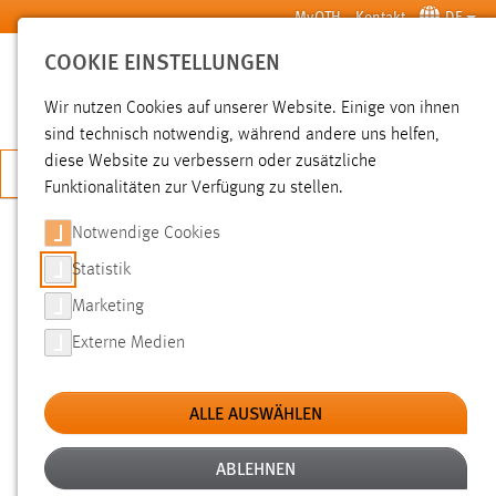
Zum Hauptinhalt springen
MyOTH
Kontakt
DE
COOKIE EINSTELLUNGEN
SUCHE
Wir nutzen Cookies auf unserer Website. Einige von ihnen
sind technisch notwendig, während andere uns helfen,
diese Website zu verbessern oder zusätzliche
JETZT BEWERBEN
Funktionalitäten zur Verfügung zu stellen.
Notwendige Cookies
SUCHE
Statistik
Marketing
FILTER
Externe Medien
Typ
ALLE AUSWÄHLEN
Erstellungsdatum
ABLEHNEN