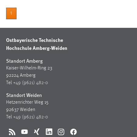
Zweck:
Dieser Cookie ist notwendig um sich an der Website
1
einloggen zu können.
Cookie Laufzeit:
24 Stunden
Ostbayerische Technische
Hochschule Amberg-Weiden
Standort Amberg
STATISTIK
Kaiser-Wilhelm-Ring 23
Statistik Cookies erfassen Informationen anonym.
92224 Amberg
Diese Informationen helfen uns zu verstehen, wie
Tel
+49 (9621) 482-0
unsere Besucher unsere Website nutzen.
Standort Weiden
Matomo
Hetzenrichter Weg 15
92637 Weiden
Name:
Tel
+49 (9621) 482-0
_pk_ref, _pk_cvar, _pk_id, _pk_ses
Zweck:
RSS
YouTube
Xing
LinkedIn
Instagram
Facebook
Zugriffsstatistik