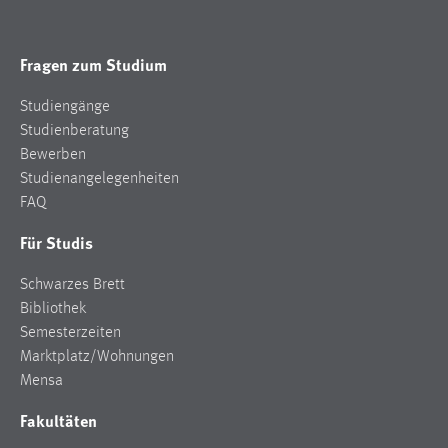
Cookie Laufzeit:
Max. 13 Monate
Fragen zum Studium
Studiengänge
Studienberatung
MARKETING
Bewerben
Marketing Cookies werden von Drittanbietern
Studienangelegenheiten
verwendet, um personalisierte Werbung anzuzeigen.
FAQ
Sie tun dies, indem sie Besucher über Websites
Für Studis
hinweg verfolgen.
Schwarzes Brett
Google Ads
Bibliothek
Name:
Semesterzeiten
_gcl_au
Marktplatz/Wohnungen
Mensa
Anbieter:
Google Ireland Limited
Fakultäten
Zweck: