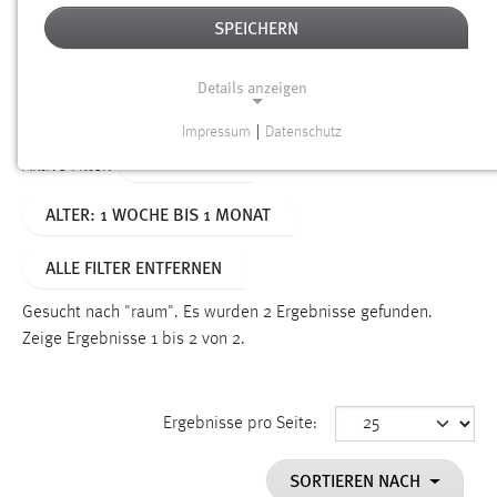
SPEICHERN
Alter
Details anzeigen
SUCHEN
Impressum
|
Datenschutz
NOTWENDIGE COOKIES
TYP: SEITEN
Aktive Filter:
Notwendige Cookies ermöglichen grundlegende
ALTER: 1 WOCHE BIS 1 MONAT
Funktionen und sind für die einwandfreie Funktion der
Website erforderlich.
ALLE FILTER ENTFERNEN
Einverständnis
Gesucht nach "raum".
Es wurden 2 Ergebnisse gefunden.
Name:
Zeige Ergebnisse 1 bis 2 von 2.
cookie_consent
Zweck:
Ergebnisse pro Seite:
Dieser Cookie speichert die ausgewählten Einverständnis-
Optionen des Benutzers
SORTIEREN NACH
Cookie Laufzeit: