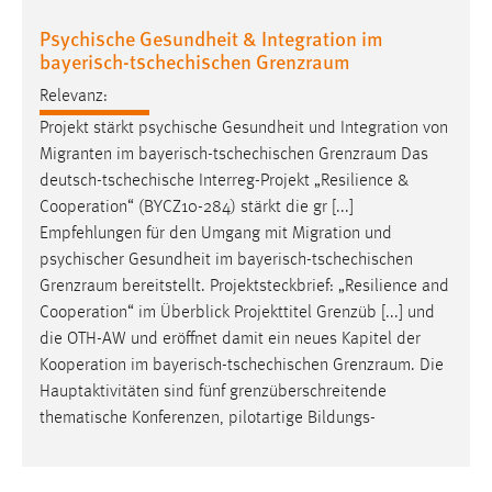
30 Tage
Psychische Gesundheit & Integration im
bayerisch-tschechischen Grenzraum
Chat
Relevanz:
Name:
Projekt stärkt psychische Gesundheit und Integration von
MibewSessionID, MIBEW_UserID, mibew_locale, mibew-
Migranten im bayerisch-tschechischen
Grenzraum
Das
chat-frame-style-5e9dbeb1811c0446
deutsch-tschechische Interreg-Projekt „Resilience &
Zweck:
Cooperation“ (BYCZ10-284) stärkt die gr [...]
Wird benötigt um die Chatfunktion nutzen zu können.
Empfehlungen für den Umgang mit Migration und
psychischer Gesundheit im bayerisch-tschechischen
Cookie Laufzeit:
Grenzraum
bereitstellt. Projektsteckbrief: „Resilience and
MibewSessionID, mibew-chat-frame-style-
Cooperation“ im Überblick Projekttitel Grenzüb [...] und
5e9dbeb1811c0446 = Sitzungslaufzeit, mibew_locale = 3
Jahre, MIBEW_UserID = 1 Jahr
die OTH-AW und eröffnet damit ein neues Kapitel der
Kooperation im bayerisch-tschechischen
Grenzraum
. Die
Hauptaktivitäten sind fünf grenzüberschreitende
Login
thematische Konferenzen, pilotartige Bildungs-
Name:
fe_user, be_user, be_lastLoginProvider