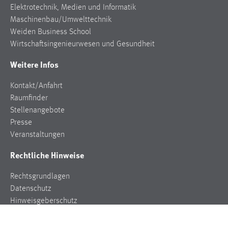
Elektrotechnik, Medien und Informatik
Conversion-Tracking
Maschinenbau/Umwelttechnik
Cookie Laufzeit:
Weiden Business School
3 Monate
Wirtschaftsingenieurwesen und Gesundheit
Weitere Infos
Facebook Pixel
Kontakt/Anfahrt
Name:
Raumfinder
_fbp
Stellenangebote
Anbieter:
Presse
Facebook
Veranstaltungen
Zweck:
Rechtliche Hinweise
Conversion-Tracking
Rechtsgrundlagen
Cookie Laufzeit:
Datenschutz
3 Monate
Hinweisgeberschutz
Impressum