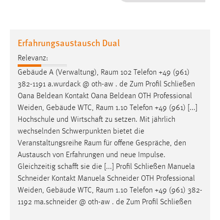
1 Jahr
Performance
Erfahrungsaustausch Dual
Name:
Relevanz:
staticfilecache
Gebäude A (Verwaltung),
Raum
102 Telefon +49 (961)
382-1191 a.wurdack @ oth-aw . de Zum Profil Schließen
Zweck:
Oana Beldean Kontakt Oana Beldean OTH Professional
Für performante Seitenauslieferung wird in diesem Cookie
gespeichert, ob man eingeloggt ist.
Weiden, Gebäude WTC,
Raum
1.10 Telefon +49 (961) [...]
Hochschule und Wirtschaft zu setzen. Mit jährlich
wechselnden Schwerpunkten bietet die
Sprachpräferenz
Veranstaltungsreihe
Raum
für offene Gespräche, den
Name:
Austausch von Erfahrungen und neue Impulse.
site-language-preference
Gleichzeitig schafft sie die [...] Profil Schließen Manuela
Schneider Kontakt Manuela Schneider OTH Professional
Zweck:
Weiden, Gebäude WTC,
Raum
1.10 Telefon +49 (961) 382-
Das Cookie speichert die gewählte Sprache der Website.
1192 ma.schneider @ oth-aw . de Zum Profil Schließen
Cookie Laufzeit: