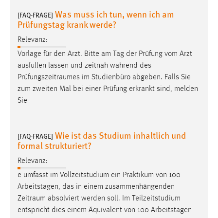
Conversion-Tracking
Was muss ich tun, wenn ich am
[FAQ-FRAGE]
Prüfungstag krank werde?
Cookie Laufzeit:
3 Monate
Relevanz:
Vorlage für den Arzt. Bitte am Tag der Prüfung vom Arzt
ausfüllen lassen und zeitnah während des
Facebook Pixel
Prüfungszeitraumes
im Studienbüro abgeben. Falls Sie
Name:
zum zweiten Mal bei einer Prüfung erkrankt sind, melden
_fbp
Sie
Anbieter:
Facebook
Wie ist das Studium inhaltlich und
[FAQ-FRAGE]
formal strukturiert?
Zweck:
Conversion-Tracking
Relevanz:
Cookie Laufzeit:
e umfasst im Vollzeitstudium ein Praktikum von 100
3 Monate
Arbeitstagen, das in einem zusammenhängenden
Zeitraum
absolviert werden soll. Im Teilzeitstudium
entspricht dies einem Äquivalent von 100 Arbeitstagen