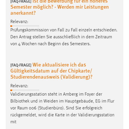
Ist die Bewerbung für ein höheres
[FAQ-FRAGE]
Zweck:
Semester möglich? - Werden mir Leistungen
Dieser Cookie ist notwendig um sich an der Website
anerkannt?
einloggen zu können.
Relevanz:
Cookie Laufzeit:
Prüfungskommission von Fall zu Fall einzeln entschieden.
24 Stunden
Den Antrag stellen Sie ausschließlich in dem
Zeitraum
von 4 Wochen nach Beginn des Semesters.
STATISTIK
Wie aktualisiere ich das
[FAQ-FRAGE]
Statistik Cookies erfassen Informationen anonym.
Gültigkeitsdatum auf der Chipkarte/
Diese Informationen helfen uns zu verstehen, wie
Studierendenausweis (Validierung)?
unsere Besucher unsere Website nutzen.
Relevanz:
Matomo
Validierungsstation steht in Amberg im Foyer der
Bilbiothek und in Weiden im Hauptgebäude, EG im Flur
Name:
vor
Raum
006 (Studienbüro). Sind Sie erfolgreich
_pk_ref, _pk_cvar, _pk_id, _pk_ses
rückgemeldet, wird die Karte in der Validierungsstation
mit
Zweck:
Zugriffsstatistik