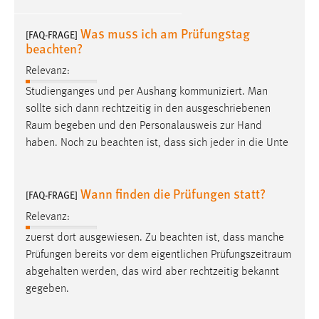
Cookie Laufzeit:
Was muss ich am Prüfungstag
[FAQ-FRAGE]
Max. 13 Monate
beachten?
Relevanz:
Studienganges und per Aushang kommuniziert. Man
MARKETING
sollte sich dann rechtzeitig in den ausgeschriebenen
Marketing Cookies werden von Drittanbietern
Raum
begeben und den Personalausweis zur Hand
verwendet, um personalisierte Werbung anzuzeigen.
haben. Noch zu beachten ist, dass sich jeder in die Unte
Sie tun dies, indem sie Besucher über Websites
hinweg verfolgen.
Wann finden die Prüfungen statt?
[FAQ-FRAGE]
Google Ads
Relevanz:
Name:
zuerst dort ausgewiesen. Zu beachten ist, dass manche
_gcl_au
Prüfungen bereits vor dem eigentlichen
Prüfungszeitraum
abgehalten werden, das wird aber rechtzeitig bekannt
Anbieter:
gegeben.
Google Ireland Limited
Zweck: