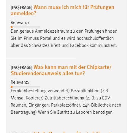
30 Tage
Wann muss ich mich für Prüfungen
[FAQ-FRAGE]
anmelden?
Chat
Relevanz:
Name:
Den genaue
Anmeldezeitraum
zu den Prüfungen finden
MibewSessionID, MIBEW_UserID, mibew_locale, mibew-
Sie im Primuss Portal und es wird hochschulöffentlich
chat-frame-style-5e9dbeb1811c0446
über das Schwarzes Brett und Facebook kommuniziert.
Zweck:
Wird benötigt um die Chatfunktion nutzen zu können.
Was kann man mit der Chipkarte/
[FAQ-FRAGE]
Studierendenausweis alles tun?
Cookie Laufzeit:
MibewSessionID, mibew-chat-frame-style-
Relevanz:
5e9dbeb1811c0446 = Sitzungslaufzeit, mibew_locale = 3
Fernleihbestellung verwendet) Bezahlfunktion (z.B.
Jahre, MIBEW_UserID = 1 Jahr
Mensa, Kopierer) Zutrittsberechtigung (z. B. zu EDV-
Räumen
, Eingängen, Parkplatzöffner, 24h-Bibliothek nach
Login
Beantragung) Wenn Sie Zutritt zu Laboren benötigen
Name:
fe_user, be_user, be_lastLoginProvider