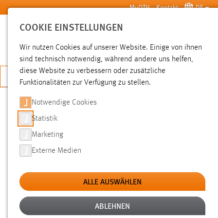
Zum Hauptinhalt springen
MyOTH
Kontakt
DE
COOKIE EINSTELLUNGEN
SUCHE
Wir nutzen Cookies auf unserer Website. Einige von ihnen
sind technisch notwendig, während andere uns helfen,
diese Website zu verbessern oder zusätzliche
JETZT BEWERBEN
Funktionalitäten zur Verfügung zu stellen.
Notwendige Cookies
SUCHE
Statistik
Marketing
FILTER
Externe Medien
Typ
ALLE AUSWÄHLEN
Erstellungsdatum
ABLEHNEN