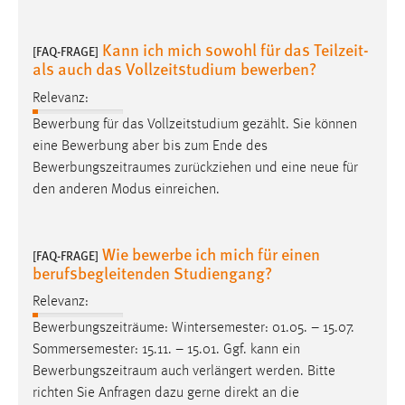
EXTERNE MEDIEN
Um Inhalte von Videoplattformen und Social Media
Kann ich mich sowohl für das Teilzeit-
[FAQ-FRAGE]
Plattformen anzeigen zu können, werden von diesen
als auch das Vollzeitstudium bewerben?
externen Medien Cookies gesetzt.
Relevanz:
YouTube
Bewerbung für das Vollzeitstudium gezählt. Sie können
eine Bewerbung aber bis zum Ende des
Bewerbungszeitraumes
zurückziehen und eine neue für
Vimeo
den anderen Modus einreichen.
Wie bewerbe ich mich für einen
[FAQ-FRAGE]
berufsbegleitenden Studiengang?
Relevanz:
Bewerbungszeiträume: Wintersemester: 01.05. – 15.07.
Sommersemester: 15.11. – 15.01. Ggf. kann ein
Bewerbungszeitraum
auch verlängert werden. Bitte
richten Sie Anfragen dazu gerne direkt an die