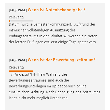
1 Jahr
Wann ist Notenbekanntgabe ?
[FAQ-FRAGE]
Relevanz:
Performance
Datum (wird je Semester kommuniziert). Aufgrund der
Name:
inzwischen vollständigen Ausnutzung des
staticfilecache
Prüfungszeitraums
in der Fakultät WI werden die Noten
der letzten Prüfungen evt. erst einige Tage später verö
Zweck:
Für performante Seitenauslieferung wird in diesem Cookie
gespeichert, ob man eingeloggt ist.
Wann ist der Bewerbungszeitraum?
[FAQ-FRAGE]
Sprachpräferenz
Relevanz:
_v3/index.pl?FH=fhaw Während des
Name:
Bewerbungszeitraumes
sind auch die
site-language-preference
Bewerbungsunterlagen im Uploadbereich online
Zweck:
einzureichen. Achtung: Nach Beendigung des
Zeitraumes
Das Cookie speichert die gewählte Sprache der Website.
ist es nicht mehr möglich Unterlagen
Cookie Laufzeit: