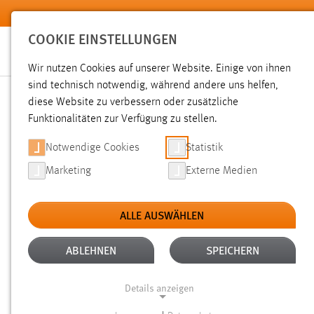
Zum Hauptinhalt springen
COOKIE EINSTELLUNGEN
Wir nutzen Cookies auf unserer Website. Einige von ihnen
sind technisch notwendig, während andere uns helfen,
diese Website zu verbessern oder zusätzliche
SUCHE
Funktionalitäten zur Verfügung zu stellen.
Notwendige Cookies
Statistik
Marketing
Externe Medien
ALLE AUSWÄHLEN
TYP: LINKS
ALTER: ÜBER EIN JAHR
Aktive Filter:
ABLEHNEN
SPEICHERN
Gesucht nach "weide".
Es wurden 2 Ergebnisse gefunden.
Z
Details anzeigen