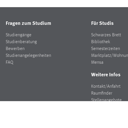
Fragen zum Studium
Für Studis
Studiengänge
Schwarzes Brett
Studienberatung
Bibliothek
Bewerben
Semesterzeiten
Studienangelegenheiten
Marktplatz/Wohnu
FAQ
Mensa
Weitere Infos
Kontakt/Anfahrt
Raumfinder
Stellenangebote
Presse
Veranstaltungen