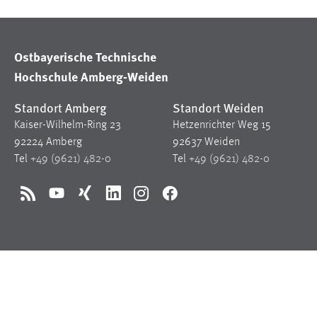
in diesem Cookie gespeichert, ob man
eingeloggt ist.
Ostbayerische Technische
Sprachpräferenz
Hochschule Amberg-Weiden
Name:
site-language-preference
Standort Amberg
Standort Weiden
Zweck:
Das Cookie speichert die gewählte
Kaiser-Wilhelm-Ring 23
Hetzenrichter Weg 15
Sprache der Website.
92224 Amberg
92637 Weiden
Tel
+49 (9621) 482-0
Tel
+49 (9621) 482-0
Cookie Laufzeit:
30 Tage
RSS
YouTube
Xing
LinkedIn
Instagram
Facebook
Chat
Name:
MibewSessionID, MIBEW_UserID,
mibew_locale, mibew-chat-frame-style-
5e9dbeb1811c0446
Zweck:
Wird benötigt um die Chatfunktion
nutzen zu können.