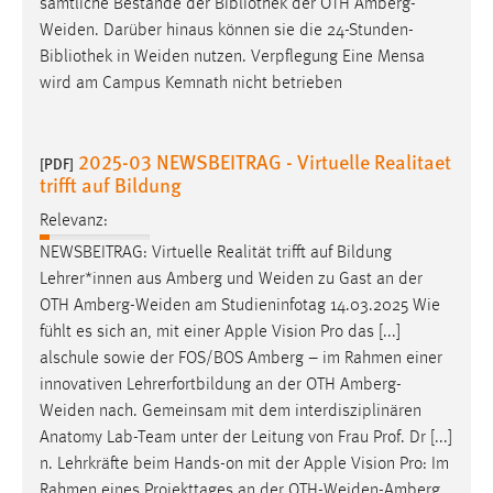
sämtliche Bestände der Bibliothek der OTH Amberg-
Weiden
. Darüber hinaus können sie die 24-Stunden-
Bibliothek in
Weiden
nutzen. Verpflegung Eine Mensa
wird am Campus Kemnath nicht betrieben
2025-03 NEWSBEITRAG - Virtuelle Realitaet
[PDF]
trifft auf Bildung
Relevanz:
NEWSBEITRAG: Virtuelle Realität trifft auf Bildung
Lehrer*innen aus Amberg und
Weiden
zu Gast an der
OTH
Amberg-Weiden
am Studieninfotag 14.03.2025 Wie
fühlt es sich an, mit einer Apple Vision Pro das [...]
alschule sowie der FOS/BOS Amberg – im Rahmen einer
innovativen Lehrerfortbildung an der OTH
Amberg-
Weiden
nach. Gemeinsam mit dem interdisziplinären
Anatomy Lab-Team unter der Leitung von Frau Prof. Dr [...]
n. Lehrkräfte beim Hands-on mit der Apple Vision Pro: Im
Rahmen eines Projekttages an der
OTH-Weiden-Amberg
.