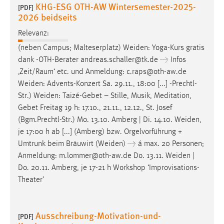
KHG-ESG OTH-AW Wintersemester-2025-
[PDF]
2026 beidseits
Relevanz:
(neben Campus; Malteserplatz)
Weiden
: Yoga-Kurs gratis
dank -OTH-Berater andreas.schaller@tk.de → Infos
‚Zeit/Raum‘ etc. und Anmeldung: c.raps@oth-aw.de
Weiden
: Advents-Konzert Sa. 29.11., 18:00 [...] -Prechtl-
Str.)
Weiden
: Taizé-Gebet – Stille, Musik, Meditation,
Gebet Freitag 19 h: 17.10., 21.11., 12.12., St. Josef
(Bgm.Prechtl-Str.) Mo. 13.10. Amberg | Di. 14.10.
Weiden
,
je 17:00 h ab [...] (Amberg) bzw. Orgelvorführung +
Umtrunk beim Bräuwirt (
Weiden
) → á max. 20 Personen;
Anmeldung: m.lommer@oth-aw.de Do. 13.11.
Weiden
|
Do. 20.11. Amberg, je 17-21 h Workshop ‘Improvisations-
Theater’
Ausschreibung-Motivation-und-
[PDF]