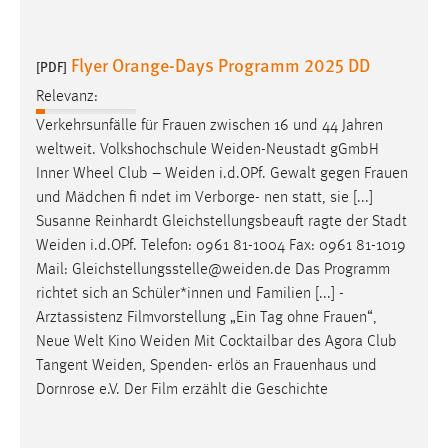
Flyer Orange-Days Programm 2025 DD
[PDF]
Relevanz:
Verkehrsunfälle für Frauen zwischen 16 und 44 Jahren
weltweit. Volkshochschule
Weiden-Neustadt
gGmbH
Inner Wheel Club –
Weiden
i.d.OPf. Gewalt gegen Frauen
und Mädchen fi ndet im Verborge- nen statt, sie [...]
Susanne Reinhardt Gleichstellungsbeauft ragte der Stadt
Weiden
i.d.OPf. Telefon: 0961 81-1004 Fax: 0961 81-1019
Mail:
Gleichstellungsstelle@weiden.de
Das Programm
richtet sich an Schüler*innen und Familien [...] -
Arztassistenz Filmvorstellung „Ein Tag ohne Frauen“,
Neue Welt Kino
Weiden
Mit Cocktailbar des Agora Club
Tangent
Weiden
, Spenden- erlös an Frauenhaus und
Dornrose e.V. Der Film erzählt die Geschichte