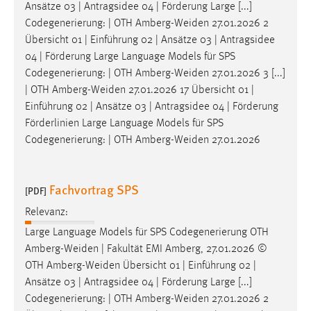
EXTERNE MEDIEN
Ansätze 03 | Antragsidee 04 | Förderung Large [...]
Codegenerierung: | OTH
Amberg-Weiden
27.01.2026 2
Um Inhalte von Videoplattformen und Social Media
Übersicht 01 | Einführung 02 | Ansätze 03 | Antragsidee
Plattformen anzeigen zu können, werden von diesen
04 | Förderung Large Language Models für SPS
externen Medien Cookies gesetzt.
Codegenerierung: | OTH
Amberg-Weiden
27.01.2026 3 [...]
| OTH
Amberg-Weiden
27.01.2026 17 Übersicht 01 |
YouTube
Einführung 02 | Ansätze 03 | Antragsidee 04 | Förderung
Förderlinien Large Language Models für SPS
Vimeo
Codegenerierung: | OTH
Amberg-Weiden
27.01.2026
Fachvortrag SPS
[PDF]
Relevanz:
Large Language Models für SPS Codegenerierung OTH
Amberg-Weiden
| Fakultät EMI Amberg, 27.01.2026 ©
OTH
Amberg-Weiden
Übersicht 01 | Einführung 02 |
Ansätze 03 | Antragsidee 04 | Förderung Large [...]
Codegenerierung: | OTH
Amberg-Weiden
27.01.2026 2