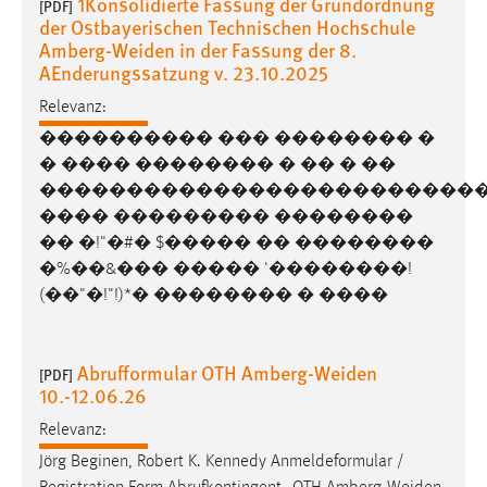
1Konsolidierte Fassung der Grundordnung
[PDF]
der Ostbayerischen Technischen Hochschule
Cookie Laufzeit:
Amberg-Weiden in der Fassung der 8.
Max. 13 Monate
AEnderungssatzung v. 23.10.2025
Relevanz:
���������� ��� �������� �
MARKETING
� ���� �������� � �� � ��
Marketing Cookies werden von Drittanbietern
�������������������������
verwendet, um personalisierte Werbung anzuzeigen.
���� ��������� ��������
Sie tun dies, indem sie Besucher über Websites
�� �!"�#� $����� �� ��������
hinweg verfolgen.
�%��&��� ����� '��������!
(��"�!"!)*� �������� � ����
Google Ads
Name:
Abrufformular OTH Amberg-Weiden
[PDF]
_gcl_au
10.-12.06.26
Anbieter:
Relevanz:
Google Ireland Limited
Jörg Beginen, Robert K. Kennedy Anmeldeformular /
Zweck: