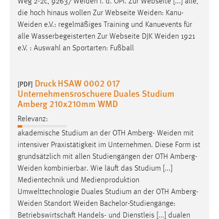
Weg 2-2c, 92637
Weiden
i. d. OPf. Zur Webseite [...] alle,
die hoch hinaus wollen Zur Webseite
Weiden
:
Kanu-
Weiden
e.V.: regelmäßiges Training und Kanuevents für
alle Wasserbegeisterten Zur Webseite DJK
Weiden
1921
e.V. : Auswahl an Sportarten: Fußball
Druck HSAW 0002 017
[PDF]
Unternehmensroschuere Duales Studium
Amberg 210x210mm WMD
Relevanz:
akademische Studium an der OTH Amberg-
Weiden
mit
intensiver Praxistätigkeit im Unternehmen. Diese Form ist
grundsätzlich mit allen Studiengängen der OTH
Amberg-
Weiden
kombinierbar. Wie läuft das Studium [...]
Medientechnik und Medienproduktion
Umwelttechnologie Duales Studium an der OTH
Amberg-
Weiden
Standort
Weiden
Bachelor-Studiengänge:
Betriebswirtschaft Handels- und Dienstleis [...] dualen