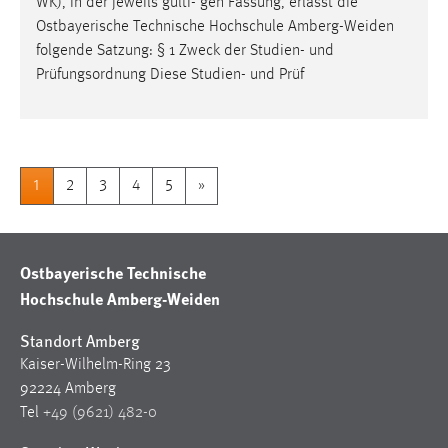
WK), in der jeweils gülti- gen Fassung, erlässt die
Ostbayerische Technische Hochschule
Amberg-Weiden
folgende Satzung: § 1 Zweck der Studien- und
Prüfungsordnung Diese Studien- und Prüf
1
2
3
4
5
»
Ostbayerische Technische
Hochschule Amberg-Weiden
Standort Amberg
Kaiser-Wilhelm-Ring 23
92224 Amberg
Tel
+49 (9621) 482-0