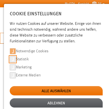
Zum Hauptinhalt springen
MyOTH
Kontakt
DE
COOKIE EINSTELLUNGEN
SUCHE
Wir nutzen Cookies auf unserer Website. Einige von ihnen
sind technisch notwendig, während andere uns helfen,
diese Website zu verbessern oder zusätzliche
JETZT BEWERBEN
Funktionalitäten zur Verfügung zu stellen.
Notwendige Cookies
SUCHE
Statistik
Marketing
FILTER
Externe Medien
Typ
ALLE AUSWÄHLEN
Erstellungsdatum
ABLEHNEN