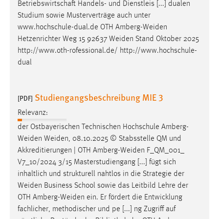
Betriebswirtschaft Handels- und Dienstleis [...] dualen
Studium sowie Musterverträge auch unter
www.hochschule-dual.de OTH
Amberg-Weiden
Hetzenrichter Weg 15 92637
Weiden
Stand Oktober 2025
http://www.oth-rofessional.de/ http://www.hochschule-
dual
Studiengangsbeschreibung MIE 3
[PDF]
Relevanz:
der Ostbayerischen Technischen Hochschule
Amberg-
Weiden
Weiden
, 08.10.2025 © Stabsstelle QM und
Akkreditierungen | OTH
Amberg-Weiden
F_QM_001_
V7_10/2024 3/15 Masterstudiengang [...] fügt sich
inhaltlich und strukturell nahtlos in die Strategie der
Weiden
Business School sowie das Leitbild Lehre der
OTH
Amberg-Weiden
ein. Er fördert die Entwicklung
fachlicher, methodischer und pe [...] ng Zugriff auf