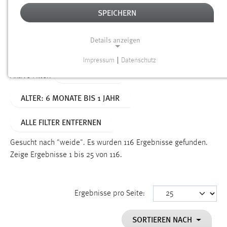
SPEICHERN
Alter
Details anzeigen
SUCHEN
Impressum
|
Datenschutz
NOTWENDIGE COOKIES
TYP: DATEIEN
Aktive Filter:
Notwendige Cookies ermöglichen grundlegende
ALTER: 6 MONATE BIS 1 JAHR
Funktionen und sind für die einwandfreie Funktion der
Website erforderlich.
ALLE FILTER ENTFERNEN
Einverständnis
Gesucht nach "weide".
Es wurden 116 Ergebnisse gefunden.
Name:
Zeige Ergebnisse 1 bis 25 von 116.
cookie_consent
Zweck:
Ergebnisse pro Seite:
Dieser Cookie speichert die ausgewählten Einverständnis-
Optionen des Benutzers
SORTIEREN NACH
Cookie Laufzeit: