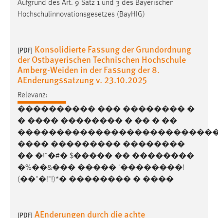
Aufgrund des Art. 9 Satz 1 und 3 des Bayerischen
30 Tage
Hochschulinnovationsgesetzes (BayHIG)
Chat
Konsolidierte Fassung der Grundordnung
[PDF]
Name:
der Ostbayerischen Technischen Hochschule
MibewSessionID, MIBEW_UserID, mibew_locale, mibew-
Amberg-Weiden in der Fassung der 8.
chat-frame-style-5e9dbeb1811c0446
AEnderungssatzung v. 23.10.2025
Zweck:
Relevanz:
Wird benötigt um die Chatfunktion nutzen zu können.
���������� ��� �������� �
Cookie Laufzeit:
� ���� �������� � �� � ��
MibewSessionID, mibew-chat-frame-style-
�������������������������
5e9dbeb1811c0446 = Sitzungslaufzeit, mibew_locale = 3
���� ��������� ��������
Jahre, MIBEW_UserID = 1 Jahr
�� �!"�#� $����� �� ��������
�%��&��� ����� '��������!
Login
(��"�!"!)*� �������� � ����
Name:
fe_user, be_user, be_lastLoginProvider
AEnderungen durch die achte
[PDF]