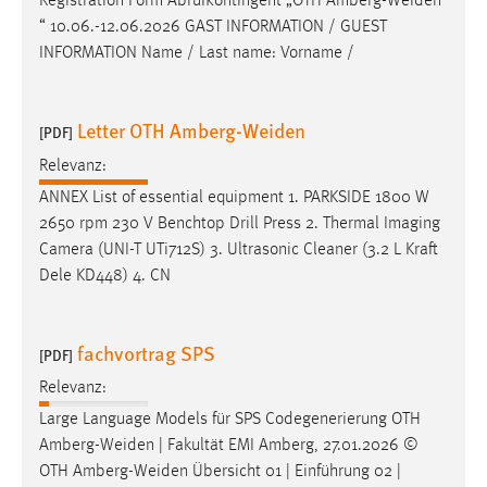
Registration Form Abrufkontingent „OTH
Amberg-Weiden
Conversion-Tracking
“ 10.06.-12.06.2026 GAST INFORMATION / GUEST
INFORMATION Name / Last name: Vorname /
Cookie Laufzeit:
3 Monate
Letter OTH Amberg-Weiden
[PDF]
Facebook Pixel
Relevanz:
Name:
ANNEX List of essential equipment 1. PARKSIDE 1800 W
_fbp
2650 rpm 230 V Benchtop Drill Press 2. Thermal Imaging
Camera (UNI-T UTi712S) 3. Ultrasonic Cleaner (3.2 L Kraft
Anbieter:
Dele KD448) 4. CN
Facebook
Zweck:
Conversion-Tracking
fachvortrag SPS
[PDF]
Cookie Laufzeit:
Relevanz:
3 Monate
Large Language Models für SPS Codegenerierung OTH
Amberg-Weiden
| Fakultät EMI Amberg, 27.01.2026 ©
OTH
Amberg-Weiden
Übersicht 01 | Einführung 02 |