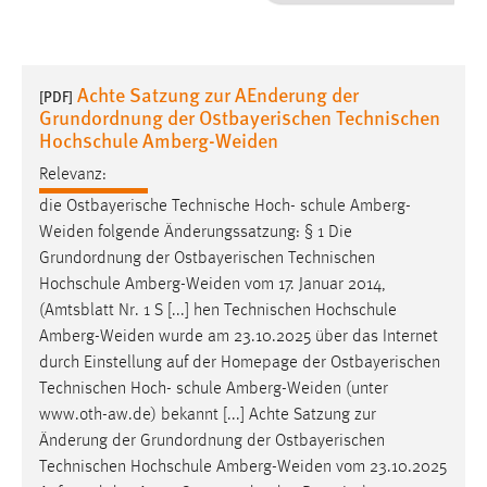
1 Jahr
Performance
Achte Satzung zur AEnderung der
[PDF]
Grundordnung der Ostbayerischen Technischen
Name:
Hochschule Amberg-Weiden
staticfilecache
Relevanz:
Zweck:
die Ostbayerische Technische Hoch- schule
Amberg-
Für performante Seitenauslieferung wird in diesem Cookie
Weiden
folgende Änderungssatzung: § 1 Die
gespeichert, ob man eingeloggt ist.
Grundordnung der Ostbayerischen Technischen
Hochschule
Amberg-Weiden
vom 17. Januar 2014,
Sprachpräferenz
(Amtsblatt Nr. 1 S [...] hen Technischen Hochschule
Amberg-Weiden
wurde am 23.10.2025 über das Internet
Name:
durch Einstellung auf der Homepage der Ostbayerischen
site-language-preference
Technischen Hoch- schule
Amberg-Weiden
(unter
Zweck:
www.oth-aw.de) bekannt [...] Achte Satzung zur
Das Cookie speichert die gewählte Sprache der Website.
Änderung der Grundordnung der Ostbayerischen
Technischen Hochschule
Amberg-Weiden
vom 23.10.2025
Cookie Laufzeit: