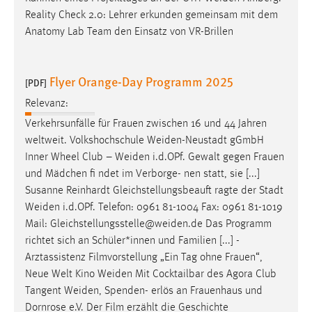
Reality Check 2.0: Lehrer erkunden gemeinsam mit dem
Anatomy Lab Team den Einsatz von VR-Brillen
Flyer Orange-Day Programm 2025
[PDF]
Relevanz:
Verkehrsunfälle für Frauen zwischen 16 und 44 Jahren
weltweit. Volkshochschule
Weiden-Neustadt
gGmbH
Inner Wheel Club –
Weiden
i.d.OPf. Gewalt gegen Frauen
und Mädchen fi ndet im Verborge- nen statt, sie [...]
Susanne Reinhardt Gleichstellungsbeauft ragte der Stadt
Weiden
i.d.OPf. Telefon: 0961 81-1004 Fax: 0961 81-1019
Mail:
Gleichstellungsstelle@weiden.de
Das Programm
richtet sich an Schüler*innen und Familien [...] -
Arztassistenz Filmvorstellung „Ein Tag ohne Frauen“,
Neue Welt Kino
Weiden
Mit Cocktailbar des Agora Club
Tangent
Weiden
, Spenden- erlös an Frauenhaus und
Dornrose e.V. Der Film erzählt die Geschichte