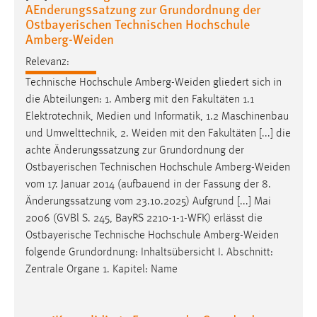
AEnderungssatzung zur Grundordnung der
Zweck:
Ostbayerischen Technischen Hochschule
Dieser Cookie ist notwendig um sich an der Website
Amberg-Weiden
einloggen zu können.
Relevanz:
Cookie Laufzeit:
Technische Hochschule
Amberg-Weiden
gliedert sich in
24 Stunden
die Abteilungen: 1. Amberg mit den Fakultäten 1.1
Elektrotechnik, Medien und Informatik, 1.2 Maschinenbau
und Umwelttechnik, 2.
Weiden
mit den Fakultäten [...] die
STATISTIK
achte Änderungssatzung zur Grundordnung der
Statistik Cookies erfassen Informationen anonym.
Ostbayerischen Technischen Hochschule
Amberg-Weiden
Diese Informationen helfen uns zu verstehen, wie
vom 17. Januar 2014 (aufbauend in der Fassung der 8.
unsere Besucher unsere Website nutzen.
Änderungssatzung vom 23.10.2025) Aufgrund [...] Mai
2006 (GVBl S. 245, BayRS 2210-1-1-WFK) erlässt die
Matomo
Ostbayerische Technische Hochschule
Amberg-Weiden
folgende Grundordnung: Inhaltsübersicht I. Abschnitt:
Name:
Zentrale Organe 1. Kapitel: Name
_pk_ref, _pk_cvar, _pk_id, _pk_ses
Zweck:
Zugriffsstatistik