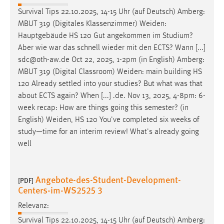
Survival Tips 22.10.2025, 14-15 Uhr (auf Deutsch) Amberg:
MBUT 319 (Digitales Klassenzimmer)
Weiden
:
Hauptgebäude HS 120 Gut angekommen im Studium?
Aber wie war das schnell wieder mit den ECTS? Wann [...]
sdc@oth-aw.de Oct 22, 2025, 1-2pm (in English) Amberg:
MBUT 319 (Digital Classroom)
Weiden
: main building HS
120 Already settled into your studies? But what was that
about ECTS again? When [...] .de. Nov 13, 2025, 4-8pm: 6-
week recap: How are things going this semester? (in
English)
Weiden
, HS 120 You've completed six weeks of
study—time for an interim review! What's already going
well
Angebote-des-Student-Development-
[PDF]
Centers-im-WS2525 3
Relevanz:
Survival Tips 22.10.2025, 14-15 Uhr (auf Deutsch) Amberg: