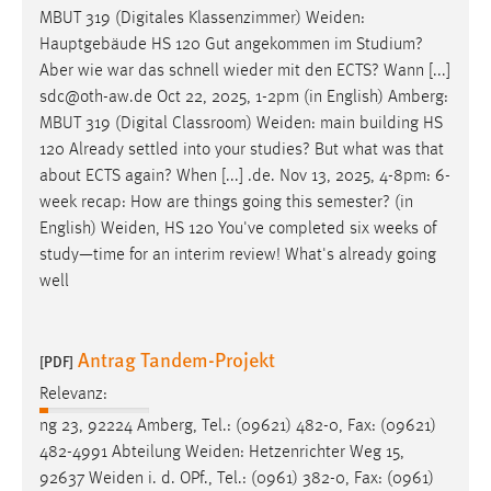
MBUT 319 (Digitales Klassenzimmer)
Weiden
:
Hauptgebäude HS 120 Gut angekommen im Studium?
Aber wie war das schnell wieder mit den ECTS? Wann [...]
sdc@oth-aw.de Oct 22, 2025, 1-2pm (in English) Amberg:
MBUT 319 (Digital Classroom)
Weiden
: main building HS
120 Already settled into your studies? But what was that
about ECTS again? When [...] .de. Nov 13, 2025, 4-8pm: 6-
week recap: How are things going this semester? (in
English)
Weiden
, HS 120 You've completed six weeks of
study—time for an interim review! What's already going
well
Antrag Tandem-Projekt
[PDF]
Relevanz:
ng 23, 92224 Amberg, Tel.: (09621) 482-0, Fax: (09621)
482-4991 Abteilung
Weiden
: Hetzenrichter Weg 15,
92637
Weiden
i. d. OPf., Tel.: (0961) 382-0, Fax: (0961)