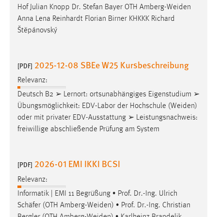
Hof Julian Knopp Dr. Stefan Bayer OTH
Amberg-Weiden
Anna Lena Reinhardt Florian Birner KHKKK Richard
Štěpánovský
2025-12-08 SBEe W25 Kursbeschreibung
[PDF]
Relevanz:
Deutsch B2 ➢ Lernort: ortsunabhängiges Eigenstudium ➢
Übungsmöglichkeit: EDV-Labor der Hochschule (
Weiden
)
oder mit privater EDV-Ausstattung ➢ Leistungsnachweis:
freiwillige abschließende Prüfung am System
2026-01 EMI IKKI BCSI
[PDF]
Relevanz:
Informatik | EMI 11 Begrüßung • Prof. Dr.-Ing. Ulrich
Schäfer (OTH
Amberg-Weiden
) • Prof. Dr.-Ing. Christian
Bergler (OTH
Amberg-Weiden
) • Karlheinz Brandelik