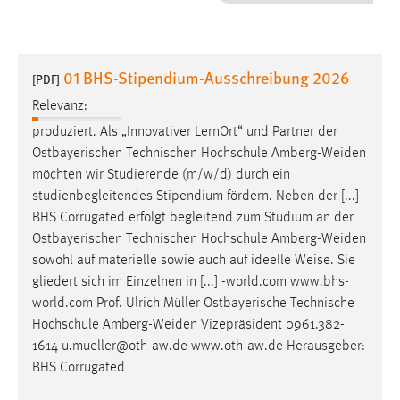
1 Jahr
Performance
01 BHS-Stipendium-Ausschreibung 2026
[PDF]
Name:
Relevanz:
staticfilecache
produziert. Als „Innovativer LernOrt“ und Partner der
Ostbayerischen Technischen Hochschule
Amberg-Weiden
Zweck:
möchten wir Studierende (m/w/d) durch ein
Für performante Seitenauslieferung wird in diesem Cookie
gespeichert, ob man eingeloggt ist.
studienbegleitendes Stipendium fördern. Neben der [...]
BHS Corrugated erfolgt begleitend zum Studium an der
Ostbayerischen Technischen Hochschule
Amberg-Weiden
Sprachpräferenz
sowohl auf materielle sowie auch auf ideelle Weise. Sie
Name:
gliedert sich im Einzelnen in [...] -world.com www.bhs-
site-language-preference
world.com Prof. Ulrich Müller Ostbayerische Technische
Hochschule
Amberg-Weiden
Vizepräsident 0961.382-
Zweck:
1614 u.mueller@oth-aw.de www.oth-aw.de Herausgeber:
Das Cookie speichert die gewählte Sprache der Website.
BHS Corrugated
Cookie Laufzeit: