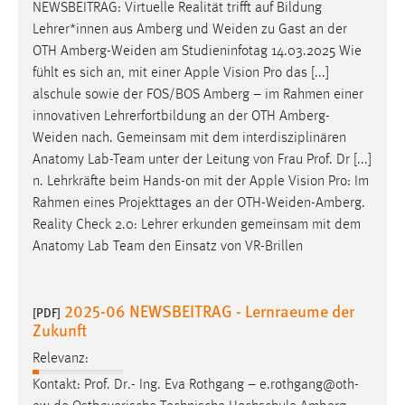
NEWSBEITRAG: Virtuelle Realität trifft auf Bildung
Zweck:
Lehrer*innen aus Amberg und
Weiden
zu Gast an der
Dieser Cookie ist notwendig um sich an der Website
OTH
Amberg-Weiden
am Studieninfotag 14.03.2025 Wie
einloggen zu können.
fühlt es sich an, mit einer Apple Vision Pro das [...]
Cookie Laufzeit:
alschule sowie der FOS/BOS Amberg – im Rahmen einer
24 Stunden
innovativen Lehrerfortbildung an der OTH
Amberg-
Weiden
nach. Gemeinsam mit dem interdisziplinären
Anatomy Lab-Team unter der Leitung von Frau Prof. Dr [...]
STATISTIK
n. Lehrkräfte beim Hands-on mit der Apple Vision Pro: Im
Rahmen eines Projekttages an der
OTH-Weiden-Amberg
.
Statistik Cookies erfassen Informationen anonym.
Reality Check 2.0: Lehrer erkunden gemeinsam mit dem
Diese Informationen helfen uns zu verstehen, wie
Anatomy Lab Team den Einsatz von VR-Brillen
unsere Besucher unsere Website nutzen.
Matomo
2025-06 NEWSBEITRAG - Lernraeume der
[PDF]
Zukunft
Name:
_pk_ref, _pk_cvar, _pk_id, _pk_ses
Relevanz:
Zweck:
Kontakt: Prof. Dr.- Ing. Eva Rothgang – e.rothgang@oth-
Zugriffsstatistik