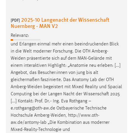
Conversion-Tracking
Cookie Laufzeit:
2025-10 Langenacht der Wissenschaft
[PDF]
3 Monate
Nuernberg - MAN V2
Relevanz:
Facebook Pixel
und Erlangen einmal mehr einen beeindruckenden Blick
in die Welt moderner Forschung. Die OTH
Amberg-
Name:
Weiden
präsentierte sich auf dem MAN-Gelände mit
_fbp
einem interaktiven Highlight: „Anatomie neu erleben: [...]
Anbieter:
Angebot, das Besucher:innen von jung bis alt
Facebook
gleichermaßen faszinierte. Das Anatomy Lab der OTH
Amberg-Weiden
begeistert mit Mixed Reality und Spacial
Zweck:
Computing bei der Langen Nacht der Wissenschaft 2025
Conversion-Tracking
[...] Kontakt: Prof. Dr.- Ing. Eva Rothgang –
Cookie Laufzeit:
e.rothgang@oth-aw.de Ostbayerische Technische
3 Monate
Hochschule
Amberg-Weiden
, http://www.oth-
aw.de/antomy-lab „Die Kombination aus moderner
Mixed-Reality-Technologie und