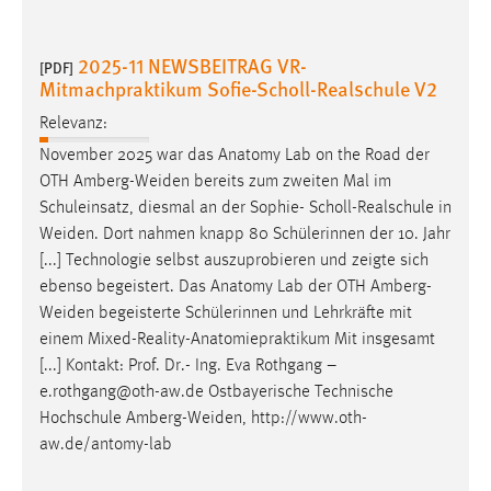
EXTERNE MEDIEN
Um Inhalte von Videoplattformen und Social Media
2025-11 NEWSBEITRAG VR-
[PDF]
Plattformen anzeigen zu können, werden von diesen
Mitmachpraktikum Sofie-Scholl-Realschule V2
externen Medien Cookies gesetzt.
Relevanz:
YouTube
November 2025 war das Anatomy Lab on the Road der
OTH
Amberg-Weiden
bereits zum zweiten Mal im
Schuleinsatz, diesmal an der Sophie- Scholl-Realschule in
Vimeo
Weiden
. Dort nahmen knapp 80 Schülerinnen der 10. Jahr
[...] Technologie selbst auszuprobieren und zeigte sich
ebenso begeistert. Das Anatomy Lab der OTH
Amberg-
Weiden
begeisterte Schülerinnen und Lehrkräfte mit
einem Mixed-Reality-Anatomiepraktikum Mit insgesamt
[...] Kontakt: Prof. Dr.- Ing. Eva Rothgang –
e.rothgang@oth-aw.de Ostbayerische Technische
Hochschule
Amberg-Weiden
, http://www.oth-
aw.de/antomy-lab