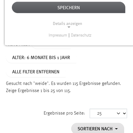
SPEICHERN
Alter
Details anzeigen
SUCHEN
Impressum
|
Datenschutz
NOTWENDIGE COOKIES
TYP: DATEIEN
Aktive Filter:
Notwendige Cookies ermöglichen grundlegende
ALTER: 6 MONATE BIS 1 JAHR
Funktionen und sind für die einwandfreie Funktion der
Website erforderlich.
ALLE FILTER ENTFERNEN
Einverständnis
Gesucht nach "weide".
Es wurden 115 Ergebnisse gefunden.
Name:
Zeige Ergebnisse 1 bis 25 von 115.
cookie_consent
Zweck:
Ergebnisse pro Seite:
Dieser Cookie speichert die ausgewählten Einverständnis-
Optionen des Benutzers
SORTIEREN NACH
Cookie Laufzeit: