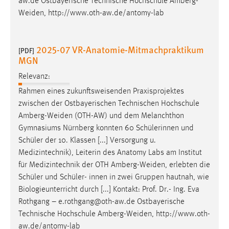
aw.de Ostbayerische Technische Hochschule
Amberg-
Weiden
, http://www.oth-aw.de/antomy-lab
Cookie Laufzeit:
Max. 13 Monate
2025-07 VR-Anatomie-Mitmachpraktikum
[PDF]
MGN
MARKETING
Relevanz:
Marketing Cookies werden von Drittanbietern
Rahmen eines zukunftsweisenden Praxisprojektes
verwendet, um personalisierte Werbung anzuzeigen.
zwischen der Ostbayerischen Technischen Hochschule
Sie tun dies, indem sie Besucher über Websites
Amberg-Weiden
(OTH-AW) und dem Melanchthon
hinweg verfolgen.
Gymnasiums Nürnberg konnten 60 Schülerinnen und
Schüler der 10. Klassen [...] Versorgung u.
Google Ads
Medizintechnik), Leiterin des Anatomy Labs am Institut
für Medizintechnik der OTH
Amberg-Weiden
, erlebten die
Name:
Schüler und Schüler- innen in zwei Gruppen hautnah, wie
_gcl_au
Biologieunterricht durch [...] Kontakt: Prof. Dr.- Ing. Eva
Anbieter:
Rothgang – e.rothgang@oth-aw.de Ostbayerische
Google Ireland Limited
Technische Hochschule
Amberg-Weiden
, http://www.oth-
aw.de/antomy-lab
Zweck: