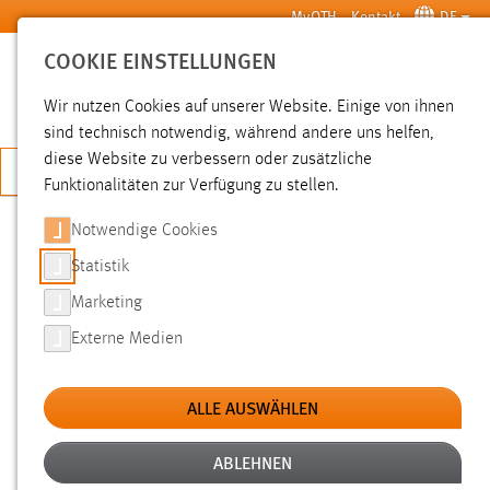
Zum Hauptinhalt springen
MyOTH
Kontakt
DE
COOKIE EINSTELLUNGEN
SUCHE
Wir nutzen Cookies auf unserer Website. Einige von ihnen
sind technisch notwendig, während andere uns helfen,
diese Website zu verbessern oder zusätzliche
JETZT BEWERBEN
Funktionalitäten zur Verfügung zu stellen.
Notwendige Cookies
SUCHE
Statistik
Marketing
FILTER
Externe Medien
Typ
ALLE AUSWÄHLEN
Erstellungsdatum
ABLEHNEN