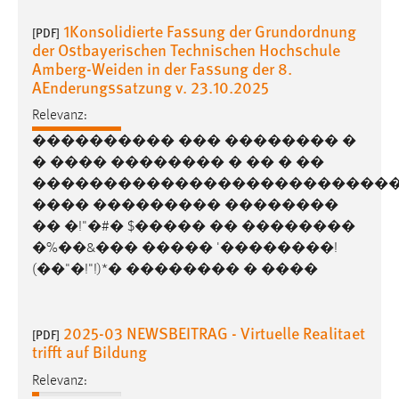
30 Tage
1Konsolidierte Fassung der Grundordnung
[PDF]
der Ostbayerischen Technischen Hochschule
Chat
Amberg-Weiden in der Fassung der 8.
AEnderungssatzung v. 23.10.2025
Name:
MibewSessionID, MIBEW_UserID, mibew_locale, mibew-
Relevanz:
chat-frame-style-5e9dbeb1811c0446
���������� ��� �������� �
� ���� �������� � �� � ��
Zweck:
Wird benötigt um die Chatfunktion nutzen zu können.
�������������������������
���� ��������� ��������
Cookie Laufzeit:
�� �!"�#� $����� �� ��������
MibewSessionID, mibew-chat-frame-style-
�%��&��� ����� '��������!
5e9dbeb1811c0446 = Sitzungslaufzeit, mibew_locale = 3
(��"�!"!)*� �������� � ����
Jahre, MIBEW_UserID = 1 Jahr
Login
2025-03 NEWSBEITRAG - Virtuelle Realitaet
[PDF]
trifft auf Bildung
Name:
Relevanz:
fe_user, be_user, be_lastLoginProvider