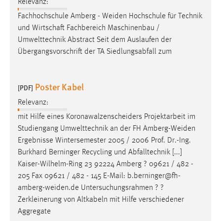
Relevanz:
Zweck:
Fachhochschule Amberg -
Weiden
Hochschule für Technik
Dieser Cookie ist notwendig um sich an der Website
und Wirtschaft Fachbereich Maschinenbau /
einloggen zu können.
Umwelttechnik Abstract Seit dem Auslaufen der
Cookie Laufzeit:
Übergangsvorschrift der TA Siedlungsabfall zum
24 Stunden
Poster Kabel
[PDF]
STATISTIK
Relevanz:
Statistik Cookies erfassen Informationen anonym.
mit Hilfe eines Koronawalzenscheiders Projektarbeit im
Diese Informationen helfen uns zu verstehen, wie
Studiengang Umwelttechnik an der FH
Amberg-Weiden
unsere Besucher unsere Website nutzen.
Ergebnisse Wintersemester 2005 / 2006 Prof. Dr.-Ing.
Burkhard Berninger Recycling und Abfalltechnik [...]
Matomo
Kaiser-Wilhelm-Ring 23 92224 Amberg ? 09621 / 482 -
205 Fax 09621 / 482 - 145 E-Mail:
b.berninger@fh-
Name:
amberg-weiden.de
Untersuchungsrahmen ? ?
_pk_ref, _pk_cvar, _pk_id, _pk_ses
Zerkleinerung von Altkabeln mit Hilfe verschiedener
Zweck:
Aggregate
Zugriffsstatistik