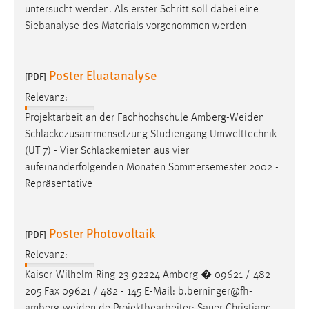
untersucht werden. Als erster Schritt soll dabei eine
Conversion-Tracking
Siebanalyse des Materials vorgenommen werden
Cookie Laufzeit:
3 Monate
Poster Eluatanalyse
[PDF]
Facebook Pixel
Relevanz:
Projektarbeit an der Fachhochschule
Amberg-Weiden
Name:
Schlackezusammensetzung Studiengang Umwelttechnik
_fbp
(UT 7) - Vier Schlackemieten aus vier
Anbieter:
aufeinanderfolgenden Monaten Sommersemester 2002 -
Facebook
Repräsentative
Zweck:
Conversion-Tracking
Poster Photovoltaik
[PDF]
Cookie Laufzeit:
Relevanz:
3 Monate
Kaiser-Wilhelm-Ring 23 92224 Amberg � 09621 / 482 -
205 Fax 09621 / 482 - 145 E-Mail:
b.berninger@fh-
amberg-weiden.de
Projektbearbeiter: Sauer Christiane