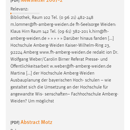
[PDF]
30 Tage
Relevanz:
Bibliothek, Raum 102 Tel. (0 96 21) 482-248
Chat
m.lommer@fh-amberg-weiden.de
fh-Seelsorge
Weiden
:
Name:
Klaus Hirn Raum 142 Tel. (09 61) 382-201
k.hirn@fh-
MibewSessionID, MIBEW_UserID, mibew_locale, mibew-
amberg-weiden.de
» » » » » Darüber hinaus fanden [...]
chat-frame-style-5e9dbeb1811c0446
Hochschule
Amberg-Weiden
Kaiser-Wilhelm-Ring 23,
92224 Amberg
www.fh-amberg-weiden.de
redakt ion Dr.
Zweck:
Wolfgang Weber/Carolin Birner Referat Presse- und
Wird benötigt um die Chatfunktion nutzen zu können.
Öffentlichkeitsarbeit
w.weber@fh-amberg-weiden.de
Cookie Laufzeit:
Martina [...] der Hochschule
Amberg-Weiden
MibewSessionID, mibew-chat-frame-style-
Ausbauplanung der bayerischen Hoch- schulen – wie
5e9dbeb1811c0446 = Sitzungslaufzeit, mibew_locale = 3
gestaltet sich die Umsetzung an der Hochschule für
Jahre, MIBEW_UserID = 1 Jahr
angewandte Wis- senschaften– Fachhochschule Amberg-
Weiden
? Um möglichst
Login
Name:
Abstract Motz
[PDF]
fe_user, be_user, be_lastLoginProvider