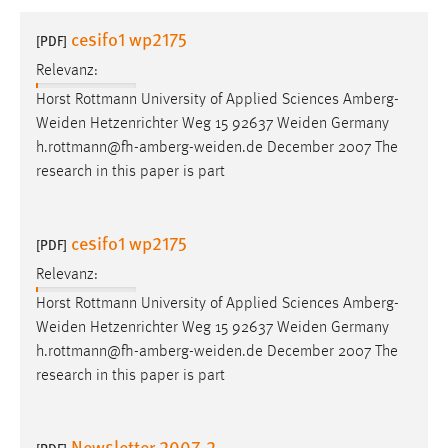
1 Jahr
cesifo1 wp2175
[PDF]
Relevanz:
Performance
Horst Rottmann University of Applied Sciences Amberg-
Name:
Weiden
Hetzenrichter Weg 15 92637
Weiden
Germany
staticfilecache
h.rottmann@fh-amberg-weiden.de
December 2007 The
research in this paper is part
Zweck:
Für performante Seitenauslieferung wird in diesem Cookie
gespeichert, ob man eingeloggt ist.
cesifo1 wp2175
[PDF]
Sprachpräferenz
Relevanz:
Horst Rottmann University of Applied Sciences Amberg-
Name:
Weiden
Hetzenrichter Weg 15 92637
Weiden
Germany
site-language-preference
h.rottmann@fh-amberg-weiden.de
December 2007 The
Zweck:
research in this paper is part
Das Cookie speichert die gewählte Sprache der Website.
Cookie Laufzeit:
Newsletter 2007-2