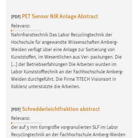
Cookie Laufzeit:
PET Sensor NIR Anlage Abstract
[PDF]
Max. 13 Monate
Relevanz:
Nahinfrarottechnik Das Labor Recyclingtechnik der
MARKETING
Hochschule für angewandte Wissenschaften Amberg-
Weiden
verfügt über eine Anlage zur Sortierung von
Marketing Cookies werden von Drittanbietern
Kunststoffen, im Wesentlichen aus Ver- packungen. Die
verwendet, um personalisierte Werbung anzuzeigen.
[...] der Betriebserfahrungen Die Arbeiten wurden im
Sie tun dies, indem sie Besucher über Websites
Labor Kunststofftechnik an der Fachhochschule
Amberg-
hinweg verfolgen.
Weiden
durchgeführt. Die Firma TITECH Visionsort in
Koblenz unterstützte die Arbeiten.
Google Ads
Name:
Schredderleichtfraktion abstract
_gcl_au
[PDF]
Relevanz:
Anbieter:
Google Ireland Limited
der auf 3 mm Korngröße vorgranulierten SLF im Labor
Recyclingtechnik an der Fachhochschule
Amberg-Weiden
Zweck: