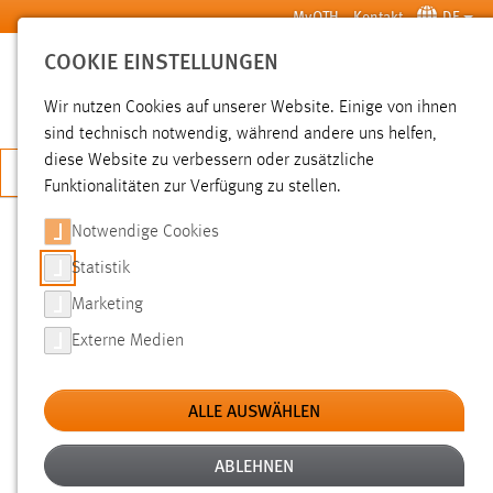
Zum Hauptinhalt springen
MyOTH
Kontakt
DE
COOKIE EINSTELLUNGEN
SUCHE
Wir nutzen Cookies auf unserer Website. Einige von ihnen
sind technisch notwendig, während andere uns helfen,
diese Website zu verbessern oder zusätzliche
JETZT BEWERBEN
Funktionalitäten zur Verfügung zu stellen.
Notwendige Cookies
SUCHE
Statistik
Marketing
FILTER
Externe Medien
Typ
ALLE AUSWÄHLEN
Erstellungsdatum
ABLEHNEN