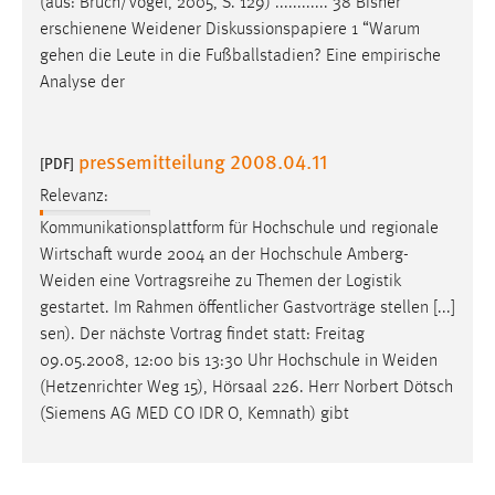
(aus: Bruch/Vogel, 2005, S. 129) ............ 38 Bisher
erschienene
Weidener
Diskussionspapiere 1 “Warum
gehen die Leute in die Fußballstadien? Eine empirische
Analyse der
pressemitteilung 2008.04.11
[PDF]
Relevanz:
Kommunikationsplattform für Hochschule und regionale
Wirtschaft wurde 2004 an der Hochschule
Amberg-
Weiden
eine Vortragsreihe zu Themen der Logistik
gestartet. Im Rahmen öffentlicher Gastvorträge stellen [...]
sen). Der nächste Vortrag findet statt: Freitag
09.05.2008, 12:00 bis 13:30 Uhr Hochschule in
Weiden
(Hetzenrichter Weg 15), Hörsaal 226. Herr Norbert Dötsch
(Siemens AG MED CO IDR O, Kemnath) gibt