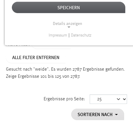
SPEICHERN
Alter
Details anzeigen
SUCHEN
Impressum
|
Datenschutz
NOTWENDIGE COOKIES
TYP: DATEIEN
Aktive Filter:
Notwendige Cookies ermöglichen grundlegende
ALLE FILTER ENTFERNEN
Funktionen und sind für die einwandfreie Funktion der
Website erforderlich.
Gesucht nach "weide".
Es wurden 2787 Ergebnisse gefunden.
Zeige Ergebnisse 101 bis 125 von 2787.
Einverständnis
Name:
cookie_consent
Ergebnisse pro Seite:
Zweck:
SORTIEREN NACH
Dieser Cookie speichert die ausgewählten Einverständnis-
Optionen des Benutzers
Cookie Laufzeit: