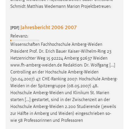
EXTERNE MEDIEN
Schmidt Matthias Wedemann Marion Projektbetreuer:
Um Inhalte von Videoplattformen und Social Media
Plattformen anzeigen zu können, werden von diesen
externen Medien Cookies gesetzt.
Jahresbericht 2006 2007
[PDF]
Relevanz:
YouTube
Wissenschaften Fachhochschule
Amberg-Weiden
Präsident Prof. Dr. Erich Bauer Kaiser-Wilhelm-Ring 23
Vimeo
Hetzenrichter Weg 15 92224 Amberg 92637
Weiden
www.fh-amberg-weiden.de
Redaktion: Dr. Wolfgang [...]
Controlling an der Hochschule
Amberg-Weiden
(30.04.2007) 47. CHE-Ranking 2007: Hochschule
Amberg-
Weiden
in der Spitzengruppe (08.05.2007) 48.
Hochschule
Amberg-Weiden
und Klinikum St. Marien
starten [...] gestartet, sind in der Zwischenzeit an der
Hochschule
Amberg-Weiden
2.200 Studierende (jeweils
zur Hälfte in Amberg und
Weiden
) eingeschrieben so-
wie 58 Professorinnen und Professoren