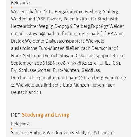
Relevanz:
Wissenschaften *) TU Bergakademie Freiberg
Amberg-
Weiden
und WSB Poznan, Polen Institut für Stochastik
Hetzenrichter Weg 15 D-09596 Freiberg D-92637
Weiden
e-mail: 1stoyan@math.tu-freiberg.de e-mail: [...] HAW im
Dialog
Weidener
Diskussionspapiere Wie viele
ausländische Euro-Münzen fließen nach Deutschland?
Franz Seitz und Dietrich Stoyan Diskussionspapier No. 10
September 2008 ISBN: 978-3-937804-12-5 [...] JEL: C61,
E41 Schlüsselwörter: Euro-Münzen, Geldfluss,
Durchmischung
mailto:h.rottmann@fh-amberg-weiden.de
11 Wie viele ausländische Euro-Münzen fließen nach
Deutschland? 1.
Studying and Living
[PDF]
Relevanz:
Sciences
Amberg-Weiden
2008 Studying & Living in