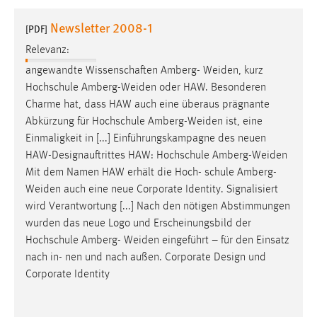
1 Jahr
Newsletter 2008-1
[PDF]
Relevanz:
Performance
angewandte Wissenschaften Amberg-
Weiden
, kurz
Name:
Hochschule
Amberg-Weiden
oder HAW. Besonderen
staticfilecache
Charme hat, dass HAW auch eine überaus prägnante
Abkürzung für Hochschule
Amberg-Weiden
ist, eine
Zweck:
Einmaligkeit in [...] Einführungskampagne des neuen
Für performante Seitenauslieferung wird in diesem Cookie
gespeichert, ob man eingeloggt ist.
HAW-Designauftrittes HAW: Hochschule
Amberg-Weiden
Mit dem Namen HAW erhält die Hoch- schule
Amberg-
Weiden
auch eine neue Corporate Identity. Signalisiert
Sprachpräferenz
wird Verantwortung [...] Nach den nötigen Abstimmungen
Name:
wurden das neue Logo und Erscheinungsbild der
site-language-preference
Hochschule Amberg-
Weiden
eingeführt – für den Einsatz
nach in- nen und nach außen. Corporate Design und
Zweck:
Corporate Identity
Das Cookie speichert die gewählte Sprache der Website.
Cookie Laufzeit: