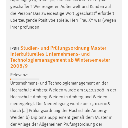
Dipl.-Ing. (FH), Note: [...] Firmenmehrwert hat er/sie
geschaffen? Wie reagieren Außenwelt und Kunden auf
die Person? Das
zweideutige
Wort „geschätzt“ erfordert
überzeugende Positivbeispiele. Herr Frau XY war (wegen
Ihrer profunden
Studien- und Prüfungsordnung Master
[PDF]
Interkulturelles Unternehmens- und
Technologiemanagement ab Wintersemester
2008/9
Relevanz:
Unternehmens- und Technologiemanagement an der
Hochschule
Amberg-Weiden
wurde am 15.10.2008 in der
Hochschule
Amberg-Weiden
in Amberg und
Weiden
niedergelegt. Die Niederlegung wurde am 15.10.2008
durch [...] Prüfungsordnung der Hochschule
Amberg-
Weiden
b) Diploma Supplement gemäß dem Muster in
der Anlage der Allgemeinen Prüfungsordnung der