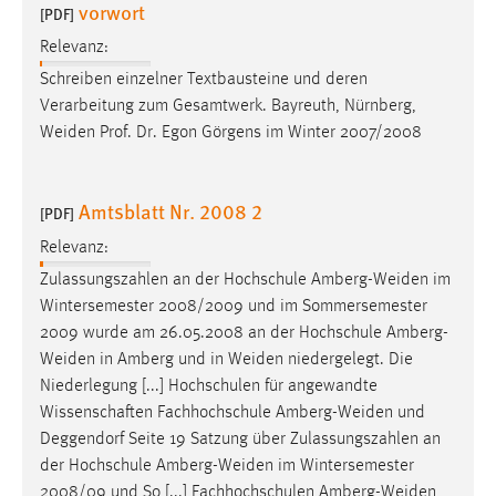
vorwort
30 Tage
[PDF]
Relevanz:
Chat
Schreiben einzelner Textbausteine und deren
Verarbeitung zum Gesamtwerk. Bayreuth, Nürnberg,
Name:
Weiden
Prof. Dr. Egon Görgens im Winter 2007/2008
MibewSessionID, MIBEW_UserID, mibew_locale, mibew-
chat-frame-style-5e9dbeb1811c0446
Zweck:
Amtsblatt Nr. 2008 2
[PDF]
Wird benötigt um die Chatfunktion nutzen zu können.
Relevanz:
Cookie Laufzeit:
Zulassungszahlen an der Hochschule
Amberg-Weiden
im
MibewSessionID, mibew-chat-frame-style-
Wintersemester 2008/2009 und im Sommersemester
5e9dbeb1811c0446 = Sitzungslaufzeit, mibew_locale = 3
2009 wurde am 26.05.2008 an der Hochschule
Amberg-
Jahre, MIBEW_UserID = 1 Jahr
Weiden
in Amberg und in
Weiden
niedergelegt. Die
Niederlegung [...] Hochschulen für angewandte
Login
Wissenschaften Fachhochschule
Amberg-Weiden
und
Deggendorf Seite 19 Satzung über Zulassungszahlen an
Name:
der Hochschule
Amberg-Weiden
im Wintersemester
fe_user, be_user, be_lastLoginProvider
2008/09 und So [...] Fachhochschulen
Amberg-Weiden