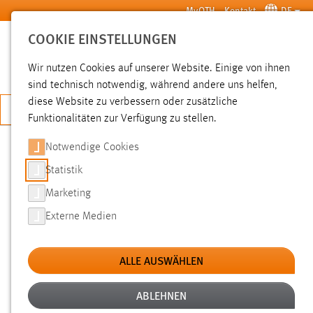
Zum Hauptinhalt springen
MyOTH
Kontakt
DE
COOKIE EINSTELLUNGEN
SUCHE
Wir nutzen Cookies auf unserer Website. Einige von ihnen
sind technisch notwendig, während andere uns helfen,
diese Website zu verbessern oder zusätzliche
JETZT BEWERBEN
Funktionalitäten zur Verfügung zu stellen.
Notwendige Cookies
SUCHE
Statistik
Marketing
FILTER
Externe Medien
Typ
ALLE AUSWÄHLEN
Erstellungsdatum
ABLEHNEN