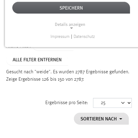
SPEICHERN
Alter
Details anzeigen
SUCHEN
Impressum
|
Datenschutz
NOTWENDIGE COOKIES
TYP: DATEIEN
Aktive Filter:
Notwendige Cookies ermöglichen grundlegende
ALLE FILTER ENTFERNEN
Funktionen und sind für die einwandfreie Funktion der
Website erforderlich.
Gesucht nach "weide".
Es wurden 2787 Ergebnisse gefunden.
Zeige Ergebnisse 126 bis 150 von 2787.
Einverständnis
Name:
cookie_consent
Ergebnisse pro Seite:
Zweck:
SORTIEREN NACH
Dieser Cookie speichert die ausgewählten Einverständnis-
Optionen des Benutzers
Cookie Laufzeit: