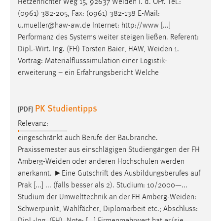
Hetzenrichter Weg 15, 92637
Weiden
i. d. OPf. Tel.:
(0961) 382-205, Fax: (0961) 382-138 E-Mail:
u.mueller@haw-aw.de Internet: http://www [...]
Performanz des Systems weiter steigen ließen. Referent:
Dipl.-Wirt. Ing. (FH) Torsten Baier, HAW,
Weiden
1.
Vortrag: Materialflusssimulation einer Logistik-
erweiterung – ein Erfahrungsbericht Welche
PK Studientipps
[PDF]
Relevanz:
eingeschränkt auch Berufe der Baubranche.
Praxissemester aus einschlägigen Studiengängen der FH
Amberg-Weiden
oder anderen Hochschulen werden
anerkannt. ►Eine Gutschrift des Ausbildungsberufes auf
Prak [...] ... (falls besser als 2). Studium: 10/2000—...
Studium der Umwelttechnik an der FH
Amberg-Weiden
:
Schwerpunkt, Wahlfächer, Diplomarbeit etc.; Abschluss: