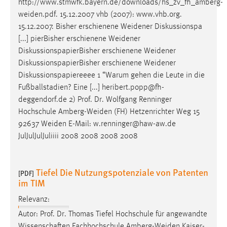
http://www.stmwfk.bayern.de/downloads/hs_zv_fh_amberg-
weiden.pdf
. 15.12.2007 vhb (2007): www.vhb.org.
15.12.2007. Bisher erschienene
Weidener
Diskussionspa
[...] pierBisher erschienene
Weidener
DiskussionspapierBisher erschienene
Weidener
DiskussionspapierBisher erschienene
Weidener
Diskussionspapiereeee 1 “Warum gehen die Leute in die
Fußballstadien? Eine [...] heribert.popp@fh-
deggendorf.de 2) Prof. Dr. Wolfgang Renninger
Hochschule
Amberg-Weiden
(FH) Hetzenrichter Weg 15
92637
Weiden
E-Mail: w.renninger@haw-aw.de
JulJulJulJuliiii 2008 2008 2008 2008
Tiefel Die Nutzungspotenziale von Patenten
[PDF]
im TIM
Relevanz:
Autor: Prof. Dr. Thomas Tiefel Hochschule für angewandte
Wissenschaften Fachhochschule
Amberg-Weiden
Kaiser-