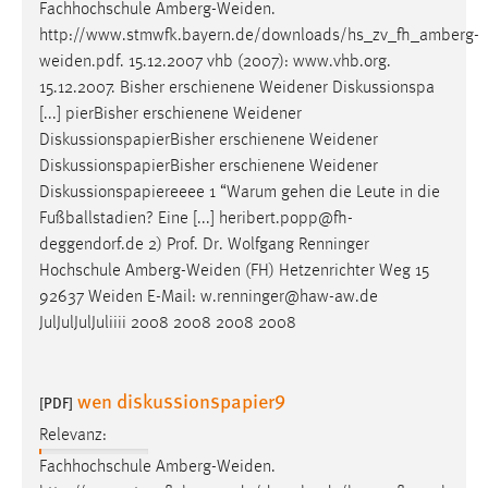
Fachhochschule
Amberg-Weiden
.
http://www.stmwfk.bayern.de/downloads/hs_zv_fh_amberg-
weiden.pdf
. 15.12.2007 vhb (2007): www.vhb.org.
15.12.2007. Bisher erschienene
Weidener
Diskussionspa
[...] pierBisher erschienene
Weidener
DiskussionspapierBisher erschienene
Weidener
DiskussionspapierBisher erschienene
Weidener
Diskussionspapiereeee 1 “Warum gehen die Leute in die
Fußballstadien? Eine [...] heribert.popp@fh-
deggendorf.de 2) Prof. Dr. Wolfgang Renninger
Hochschule
Amberg-Weiden
(FH) Hetzenrichter Weg 15
92637
Weiden
E-Mail: w.renninger@haw-aw.de
JulJulJulJuliiii 2008 2008 2008 2008
wen diskussionspapier9
[PDF]
Relevanz:
Fachhochschule
Amberg-Weiden
.