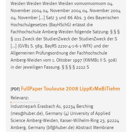
Weiden
Weiden
Weiden
Weiden
vomvomvomvom 04.
November 2004 04. November 2004 04. November 2004
04. November [...] Satz 3 und 86 Abs. 3 des Bayerischen
Hochschulgesetzes (BayHSchG) erlässt die
Fachhochschule
Amberg-Weiden
folgende Satzung: § § §
§ 1111 Zweck der StudienZweck der StudienZweck der S
[...] (GVB1 S. 589, BayRS 2210-4-1-6-1-WFK) und der
Allgemeinen Prüfungsordnung der Fachhochschule
Amberg-Weiden
vom 1. Oktober 1997 (KWMB1 II S. 508)
in der jeweiligen Fassung. § § § § 2222 S
FullPaper Toulouse 2008 LippKrMeBiTiehm
[PDF]
Relevanz:
Industriepark Erasbach A1, 92234 Berching
(mes@huber.de), Germany (4) University of Applied
Science
Amberg-Weiden
, Kaiser-Wilhelm-Ring 23, 92224
Amberg, Germany (bf@huber.de) Abstract Membrane