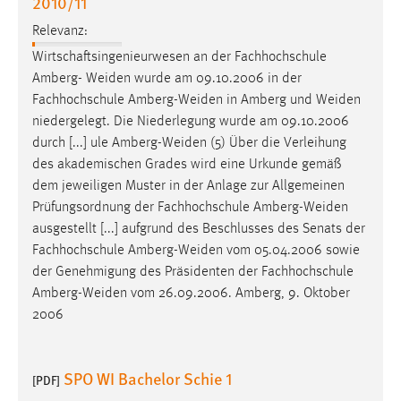
2010/11
EXTERNE MEDIEN
Relevanz:
Um Inhalte von Videoplattformen und Social Media
Plattformen anzeigen zu können, werden von diesen
Wirtschaftsingenieurwesen an der Fachhochschule
externen Medien Cookies gesetzt.
Amberg-
Weiden
wurde am 09.10.2006 in der
Fachhochschule
Amberg-Weiden
in Amberg und
Weiden
YouTube
niedergelegt. Die Niederlegung wurde am 09.10.2006
durch [...] ule
Amberg-Weiden
(5) Über die Verleihung
des akademischen Grades wird eine Urkunde gemäß
Vimeo
dem jeweiligen Muster in der Anlage zur Allgemeinen
Prüfungsordnung der Fachhochschule
Amberg-Weiden
ausgestellt [...] aufgrund des Beschlusses des Senats der
Fachhochschule
Amberg-Weiden
vom 05.04.2006 sowie
der Genehmigung des Präsidenten der Fachhochschule
Amberg-Weiden
vom 26.09.2006. Amberg, 9. Oktober
2006
SPO WI Bachelor Schie 1
[PDF]