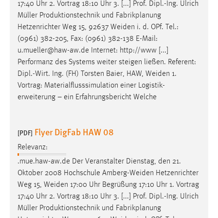
17:40 Uhr 2. Vortrag 18:10 Uhr 3. [...] Prof. Dipl.-Ing. Ulrich
Müller Produktionstechnik und Fabrikplanung
Hetzenrichter Weg 15, 92637
Weiden
i. d. OPf. Tel.:
(0961) 382-205, Fax: (0961) 382-138 E-Mail:
u.mueller@haw-aw.de Internet: http://www [...]
Performanz des Systems weiter steigen ließen. Referent:
Dipl.-Wirt. Ing. (FH) Torsten Baier, HAW,
Weiden
1.
Vortrag: Materialflusssimulation einer Logistik-
erweiterung – ein Erfahrungsbericht Welche
Flyer DigFab HAW 08
[PDF]
Relevanz:
.mue.haw-aw.de Der Veranstalter Dienstag, den 21.
Oktober 2008 Hochschule
Amberg-Weiden
Hetzenrichter
Weg 15,
Weiden
17:00 Uhr Begrüßung 17:10 Uhr 1. Vortrag
17:40 Uhr 2. Vortrag 18:10 Uhr 3. [...] Prof. Dipl.-Ing. Ulrich
Müller Produktionstechnik und Fabrikplanung