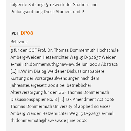
folgende Satzung: § 1 Zweck der Studien- und
Cookie Laufzeit:
Prüfungsordnung Diese Studien- und P
Max. 13 Monate
DP08
[PDF]
MARKETING
Relevanz:
Marketing Cookies werden von Drittanbietern
g für den GGF Prof. Dr. Thomas Dommermuth Hochschule
verwendet, um personalisierte Werbung anzuzeigen.
Amberg-Weiden
Hetzenrichter Weg 15 D-92637
Weiden
Sie tun dies, indem sie Besucher über Websites
e-mail: th.dommermuth@haw-aw.de Juni 2008 Abstract:
hinweg verfolgen.
[...] HAW im Dialog
Weidener
Diskussionspapiere
Kürzung der Vorsorgeaufwendungen nach dem
Google Ads
Jahressteuergesetz 2008 bei betrieblicher
Altersversorgung für den GGF Thomas Dommermuth
Name:
Diskussionspapier No. 8 [...] Tax Amendment Act 2008
_gcl_au
Thomas Dommermuth University of applied sciences
Anbieter:
Amberg
Weiden
Hetzenrichter Weg 15 D-92637 e-mail:
Google Ireland Limited
th.dommermuth@haw-aw.de June 2008
Zweck: