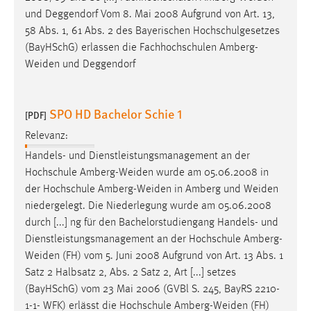
Zweck:
und Deggendorf Vom 8. Mai 2008 Aufgrund von Art. 13,
Dieser Cookie ist notwendig um sich an der Website
58 Abs. 1, 61 Abs. 2 des Bayerischen Hochschulgesetzes
einloggen zu können.
(BayHSchG) erlassen die Fachhochschulen Amberg-
Weiden
und Deggendorf
Cookie Laufzeit:
24 Stunden
SPO HD Bachelor Schie 1
[PDF]
STATISTIK
Relevanz:
Handels- und Dienstleistungsmanagement an der
Statistik Cookies erfassen Informationen anonym.
Hochschule
Amberg-Weiden
wurde am 05.06.2008 in
Diese Informationen helfen uns zu verstehen, wie
der Hochschule
Amberg-Weiden
in Amberg und
Weiden
unsere Besucher unsere Website nutzen.
niedergelegt. Die Niederlegung wurde am 05.06.2008
durch [...] ng für den Bachelorstudiengang Handels- und
Matomo
Dienstleistungsmanagement an der Hochschule
Amberg-
Name:
Weiden
(FH) vom 5. Juni 2008 Aufgrund von Art. 13 Abs. 1
_pk_ref, _pk_cvar, _pk_id, _pk_ses
Satz 2 Halbsatz 2, Abs. 2 Satz 2, Art [...] setzes
(BayHSchG) vom 23 Mai 2006 (GVBl S. 245, BayRS 2210-
Zweck:
1-1- WFK) erlässt die Hochschule
Amberg-Weiden
(FH)
Zugriffsstatistik