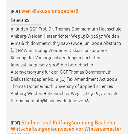
Conversion-Tracking
wen diskussionspapier8
[PDF]
Cookie Laufzeit:
Relevanz:
3 Monate
g für den GGF Prof. Dr. Thomas Dommermuth Hochschule
Amberg-Weiden
Hetzenrichter Weg 15 D-92637
Weiden
Facebook Pixel
e-mail: th.dommermuth@haw-aw.de Juni 2008 Abstract:
[...] HAW im Dialog
Weidener
Diskussionspapiere
Name:
Kürzung der Vorsorgeaufwendungen nach dem
_fbp
Jahressteuergesetz 2008 bei betrieblicher
Anbieter:
Altersversorgung für den GGF Thomas Dommermuth
Facebook
Diskussionspapier No. 8 [...] Tax Amendment Act 2008
Thomas Dommermuth University of applied sciences
Zweck:
Amberg
Weiden
Hetzenrichter Weg 15 D-92637 e-mail:
Conversion-Tracking
th.dommermuth@haw-aw.de June 2008
Cookie Laufzeit:
3 Monate
Studien- und Prüfungsordnung Bachelor
[PDF]
Wirtschaftsingenieurwesen vor Wintersemester