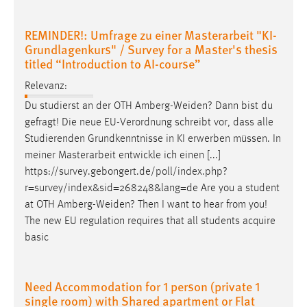
EXTERNE MEDIEN
Um Inhalte von Videoplattformen und Social Media
REMINDER!: Umfrage zu einer Masterarbeit "KI-
Plattformen anzeigen zu können, werden von diesen
Grundlagenkurs" / Survey for a Master's thesis
externen Medien Cookies gesetzt.
titled “Introduction to AI-course”
Relevanz:
YouTube
Du studierst an der OTH
Amberg-Weiden
? Dann bist du
gefragt! Die neue EU-Verordnung schreibt vor, dass alle
Vimeo
Studierenden Grundkenntnisse in KI erwerben müssen. In
meiner Masterarbeit entwickle ich einen [...]
https://survey.gebongert.de/poll/index.php?
r=survey/index&sid=268248&lang=de Are you a student
at OTH
Amberg-Weiden
? Then I want to hear from you!
The new EU regulation requires that all students acquire
basic
Need Accommodation for 1 person (private 1
single room) with Shared apartment or Flat