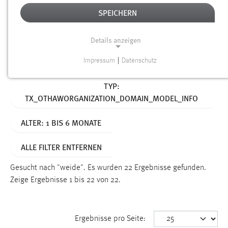
SPEICHERN
Alter
Details anzeigen
SUCHEN
Impressum
|
Datenschutz
NOTWENDIGE COOKIES
Aktive Filter:
TYP:
Notwendige Cookies ermöglichen grundlegende
TX_OTHAWORGANIZATION_DOMAIN_MODEL_INFO
Funktionen und sind für die einwandfreie Funktion der
Website erforderlich.
ALTER: 1 BIS 6 MONATE
Einverständnis
ALLE FILTER ENTFERNEN
Name:
cookie_consent
Gesucht nach "weide".
Es wurden 22 Ergebnisse gefunden.
Zeige Ergebnisse 1 bis 22 von 22.
Zweck:
Dieser Cookie speichert die ausgewählten Einverständnis-
Optionen des Benutzers
Ergebnisse pro Seite:
Cookie Laufzeit: