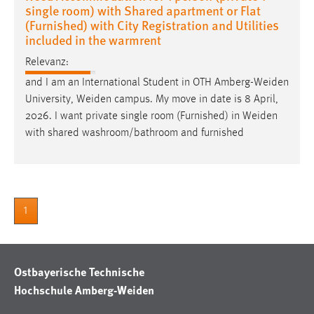
single room) with Shared apartment or Flat
(Furnished) with City Registration and Utilities
included in the warmrent
Relevanz:
and I am an International Student in OTH
Amberg-Weiden
University,
Weiden
campus. My move in date is 8 April,
2026. I want private single room (Furnished) in
Weiden
with shared washroom/bathroom and furnished
1
Ostbayerische Technische
Hochschule Amberg-Weiden