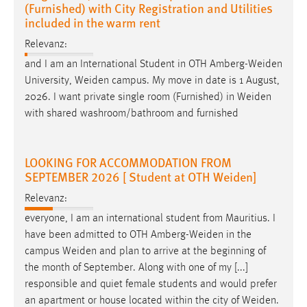
(Furnished) with City Registration and Utilities
included in the warm rent
Relevanz:
and I am an International Student in OTH
Amberg-Weiden
University,
Weiden
campus. My move in date is 1 August,
2026. I want private single room (Furnished) in
Weiden
with shared washroom/bathroom and furnished
LOOKING FOR ACCOMMODATION FROM
SEPTEMBER 2026 [ Student at OTH Weiden]
Relevanz:
everyone, I am an international student from Mauritius. I
have been admitted to OTH
Amberg-Weiden
in the
campus
Weiden
and plan to arrive at the beginning of
the month of September. Along with one of my [...]
responsible and quiet female students and would prefer
an apartment or house located within the city of
Weiden
.