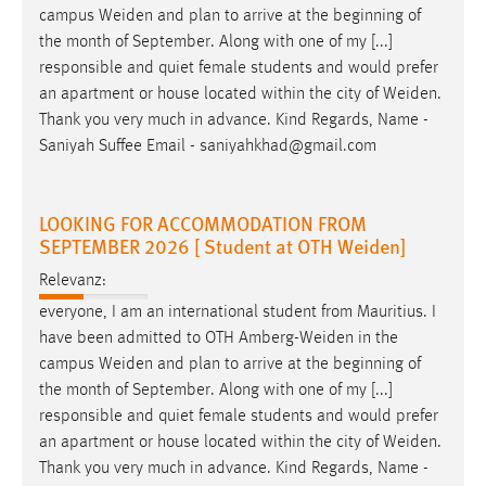
campus
Weiden
and plan to arrive at the beginning of
Zweck:
the month of September. Along with one of my [...]
Dieser Cookie ist notwendig um sich an der Website
einloggen zu können.
responsible and quiet female students and would prefer
an apartment or house located within the city of
Weiden
.
Cookie Laufzeit:
Thank you very much in advance. Kind Regards, Name -
24 Stunden
Saniyah Suffee Email - saniyahkhad@gmail.com
STATISTIK
LOOKING FOR ACCOMMODATION FROM
SEPTEMBER 2026 [ Student at OTH Weiden]
Statistik Cookies erfassen Informationen anonym.
Diese Informationen helfen uns zu verstehen, wie
Relevanz:
unsere Besucher unsere Website nutzen.
everyone, I am an international student from Mauritius. I
have been admitted to OTH
Amberg-Weiden
in the
Matomo
campus
Weiden
and plan to arrive at the beginning of
the month of September. Along with one of my [...]
Name:
responsible and quiet female students and would prefer
_pk_ref, _pk_cvar, _pk_id, _pk_ses
an apartment or house located within the city of
Weiden
.
Zweck:
Thank you very much in advance. Kind Regards, Name -
Zugriffsstatistik