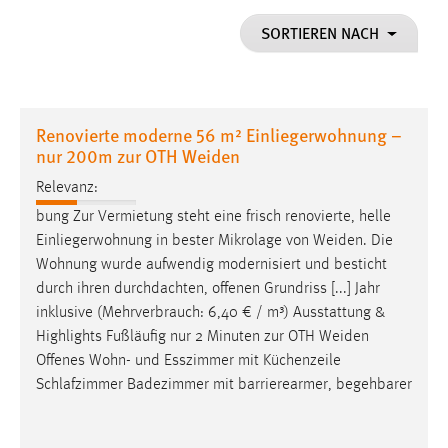
1 Jahr
SORTIEREN NACH
Performance
Name:
Renovierte moderne 56 m² Einliegerwohnung –
staticfilecache
nur 200m zur OTH Weiden
Zweck:
Relevanz:
Für performante Seitenauslieferung wird in diesem Cookie
bung Zur Vermietung steht eine frisch renovierte, helle
gespeichert, ob man eingeloggt ist.
Einliegerwohnung in bester Mikrolage von
Weiden
. Die
Wohnung wurde aufwendig modernisiert und besticht
Sprachpräferenz
durch ihren durchdachten, offenen Grundriss [...] Jahr
inklusive (Mehrverbrauch: 6,40 € / m³) Ausstattung &
Name:
Highlights Fußläufig nur 2 Minuten zur OTH
Weiden
site-language-preference
Offenes Wohn- und Esszimmer mit Küchenzeile
Zweck:
Schlafzimmer Badezimmer mit barrierearmer, begehbarer
Das Cookie speichert die gewählte Sprache der Website.
Cookie Laufzeit: