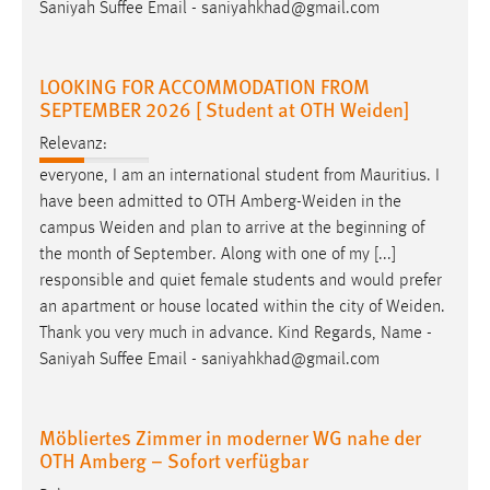
Saniyah Suffee Email - saniyahkhad@gmail.com
Cookie Laufzeit:
Max. 13 Monate
LOOKING FOR ACCOMMODATION FROM
SEPTEMBER 2026 [ Student at OTH Weiden]
Relevanz:
MARKETING
everyone, I am an international student from Mauritius. I
Marketing Cookies werden von Drittanbietern
have been admitted to OTH
Amberg-Weiden
in the
verwendet, um personalisierte Werbung anzuzeigen.
campus
Weiden
and plan to arrive at the beginning of
Sie tun dies, indem sie Besucher über Websites
the month of September. Along with one of my [...]
hinweg verfolgen.
responsible and quiet female students and would prefer
an apartment or house located within the city of
Weiden
.
Google Ads
Thank you very much in advance. Kind Regards, Name -
Name:
Saniyah Suffee Email - saniyahkhad@gmail.com
_gcl_au
Anbieter:
Möbliertes Zimmer in moderner WG nahe der
Google Ireland Limited
OTH Amberg – Sofort verfügbar
Zweck: