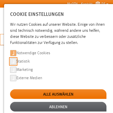
Zum Hauptinhalt springen
MyOTH
Kontakt
DE
COOKIE EINSTELLUNGEN
SUCHE
Wir nutzen Cookies auf unserer Website. Einige von ihnen
sind technisch notwendig, während andere uns helfen,
diese Website zu verbessern oder zusätzliche
JETZT BEWERBEN
Funktionalitäten zur Verfügung zu stellen.
Notwendige Cookies
SUCHE
Statistik
Marketing
FILTER
Externe Medien
Typ
ALLE AUSWÄHLEN
Erstellungsdatum
ABLEHNEN