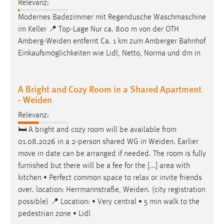
Relevanz:
Conversion-Tracking
Modernes Badezimmer mit Regendusche Waschmaschine
Cookie Laufzeit:
im Keller 📍 Top-Lage Nur ca. 800 m von der OTH
3 Monate
Amberg-Weiden
entfernt Ca. 1 km zum Amberger Bahnhof
Einkaufsmöglichkeiten wie Lidl, Netto, Norma und dm in
Facebook Pixel
A Bright and Cozy Room in a Shared Apartment
Name:
- Weiden
_fbp
Relevanz:
Anbieter:
Facebook
🛏 A bright and cozy room will be available from
01.08.2026 in a 2-person shared WG in
Weiden
. Earlier
Zweck:
move in date can be arranged if needed. The room is fully
Conversion-Tracking
furnished but there will be a fee for the [...] area with
Cookie Laufzeit:
kitchen • Perfect common space to relax or invite friends
3 Monate
over. location: Herrmannstraße,
Weiden
. (city registration
possible) 📍 Location: • Very central • 5 min walk to the
pedestrian zone • Lidl