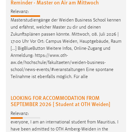
Reminder - Master on Air am Mittwoch
30 Tage
Relevanz:
Chat
Masterstudiengänge der
Weiden
Business School kennen
und erfährst, welcher Master zu dir und deinen
Name:
Zukunftsplänen passen könnte. Mittwoch, 08. Juli 2026 |
MibewSessionID, MIBEW_UserID, mibew_locale, mibew-
17:00 Uhr Vor Ort: Campus
Weiden
, Hauptgebäude, Raum
chat-frame-style-5e9dbeb1811c0446
[...] BigBlueButton Weitere Infos, Online-Zugang und
Zweck:
Anmeldung:
https://www.oth-
Wird benötigt um die Chatfunktion nutzen zu können.
aw.de/hochschule/fakultaeten/weiden-business-
school/news-events/#veranstaltungen
Eine spontane
Cookie Laufzeit:
Teilnahme ist ebenfalls möglich. Für alle
MibewSessionID, mibew-chat-frame-style-
5e9dbeb1811c0446 = Sitzungslaufzeit, mibew_locale = 3
Jahre, MIBEW_UserID = 1 Jahr
LOOKING FOR ACCOMMODATION FROM
SEPTEMBER 2026 [ Student at OTH Weiden]
Login
Relevanz:
Name:
everyone, I am an international student from Mauritius. I
fe_user, be_user, be_lastLoginProvider
have been admitted to OTH
Amberg-Weiden
in the