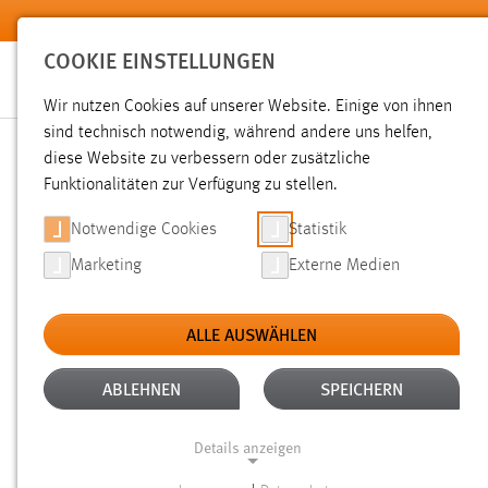
Zum Hauptinhalt springen
COOKIE EINSTELLUNGEN
Wir nutzen Cookies auf unserer Website. Einige von ihnen
sind technisch notwendig, während andere uns helfen,
diese Website zu verbessern oder zusätzliche
SUCHE
Funktionalitäten zur Verfügung zu stellen.
Notwendige Cookies
Statistik
Marketing
Externe Medien
ALLE AUSWÄHLEN
TYP: TX_OTHAWORGANIZATION_DOMAIN_MOD
Aktive Filter:
ABLEHNEN
SPEICHERN
ALLE FILTER ENTFERNEN
Details anzeigen
Gesucht nach "weide".
Es wurden 21 Ergebnisse gefunden.