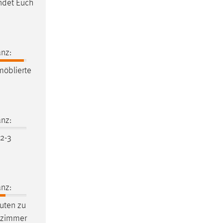
det Euch
nz:
möblierte
nz:
2-3
nz:
uten zu
atzimmer