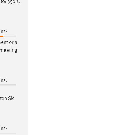
te: 350 €
nz:
ent or a
o meeting
nz:
lten Sie
nz: