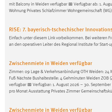
mit Balcony in
Weiden
verfügbar 📅 Verfügbar ab: 1. Aug
Cookie Laufzeit:
MibewSessionID, mibew-chat-frame-
Wohnung Privates Schlafzimmer Wohngemeinschaft (WG)
style-5e9dbeb1811c0446 =
Sitzungslaufzeit, mibew_locale = 3
Jahre, MIBEW_UserID = 1 Jahr
RISE: 7. bayerisch-tschechischer Innovation
Login
Einfach unter diesem Link vorbeikommen. Bei weiteren 
an den operativen Leiter des Regional Institute for Start
Name:
fe_user, be_user, be_lastLoginProvider
Zweck:
Dieser Cookie ist notwendig um sich an
Zwischenmiete in Weiden verfügbar
der Website einloggen zu können.
Cookie Laufzeit:
24 Stunden
Zimmer: 09 Lage & Verkehrsanbindung OTH
Weiden
: 24
Fuß Nächste Bushaltestelle: 4 Gehminuten
Weiden
ZOB (Z
verfügbar 📅 Verfügbar: 1. August 2026 – 30. September
STATISTIK
pro Monat Ausstattung Privates Zimmer Gemeinschaftsk
Statistik Cookies erfassen Informationen anonym.
Diese Informationen helfen uns zu verstehen, wie
Zwischenmiete in Weiden verfügbar
unsere Besucher unsere Website nutzen.