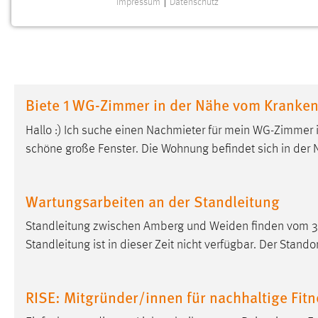
Impressum
|
Datenschutz
NOTWENDIGE COOKIES
Notwendige Cookies ermöglichen grundlegende
Funktionen und sind für die einwandfreie Funktion der
Website erforderlich.
Biete 1 WG-Zimmer in der Nähe vom Kranke
Einverständnis
Hallo :) Ich suche einen Nachmieter für mein WG-Zimmer
Name:
cookie_consent
schöne große Fenster. Die Wohnung befindet sich in der
Zweck:
Dieser Cookie speichert die
ausgewählten Einverständnis-Optionen
des Benutzers
Wartungsarbeiten an der Standleitung
Cookie Laufzeit:
1 Jahr
Standleitung zwischen Amberg und
Weiden
finden vom 31
Standleitung ist in dieser Zeit nicht verfügbar. Der Stando
Performance
Name:
staticfilecache
RISE: Mitgründer/innen für nachhaltige Fit
Zweck:
Für performante Seitenauslieferung wird