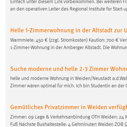
Einfach unter diesem Link vorbeikommen. Bei weiteren 
in diesem Cookie gespeichert, ob man
an den operativen Leiter des Regional Institute for Start
eingeloggt ist.
Sprachpräferenz
Helle 1-Zimmerwohnung in der Altstadt zur
Name:
site-language-preference
Warmmiete: 450 € (zzgl. Stromkosten) Kaution: 700 € Ver
1-Zimmer-Wohnung in der Amberger Altstadt. Die Wohnung
Zweck:
Das Cookie speichert die gewählte
Sprache der Website.
Cookie Laufzeit:
Suche moderne und helle 2-3 Zimmer Wohn
30 Tage
helle und moderne Wohnung in
Weiden/Neustadt
a.d.Wal
Chat
Zimmer wären optimal für mich. Ich bin Studentin an der
Name:
MibewSessionID, MIBEW_UserID,
mibew_locale, mibew-chat-frame-style-
Gemütliches Privatzimmer in Weiden verfüg
5e9dbeb1811c0446
Zweck:
Zimmer: 09 Lage & Verkehrsanbindung OTH
Weiden
: 24
Wird benötigt um die Chatfunktion
nutzen zu können.
Fuß Nächste Bushaltestelle: 4 Gehminuten
Weiden
ZOB (Z