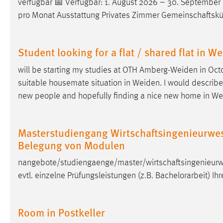
verfügbar 📅 Verfügbar: 1. August 2026 – 30. September
Anbieter:
Google Ireland Limited
pro Monat Ausstattung Privates Zimmer Gemeinschaftsk
Zweck:
Conversion-Tracking
Cookie Laufzeit:
3 Monate
Student looking for a flat / shared flat in W
will be starting my studies at OTH
Amberg-Weiden
in Octo
Facebook Pixel
suitable housemate situation in
Weiden
. I would describe
new people and hopefully finding a nice new home in
We
Name:
_fbp
Anbieter:
Facebook
Masterstudiengang Wirtschaftsingenieurwese
Zweck:
Conversion-Tracking
Belegung von Modulen
Cookie Laufzeit:
3 Monate
nangebote/studiengaenge/master/wirtschaftsingenieurwe
evtl. einzelne Prüfungsleistungen (z.B. Bachelorarbeit) I
EXTERNE MEDIEN
Room in Postkeller
Um Inhalte von Videoplattformen und Social Media
Plattformen anzeigen zu können, werden von diesen