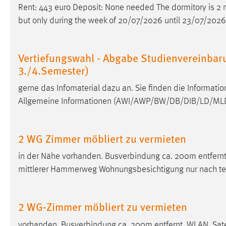
Rent: 443 euro Deposit: None needed The dormitory is 2 
externen Medien Cookies gesetzt.
but only during the week of 20/07/2026 until 23/07/2026 
YouTube
Vertiefungswahl - Abgabe Studienvereinbar
Vimeo
3./4.Semester)
gerne das Infomaterial dazu an. Sie finden die Informat
Allgemeine Informationen (AWI/AWP/BW/DB/DIB/LD/MLD
2 WG Zimmer möbliert zu vermieten
in der Nähe vorhanden. Busverbindung ca. 200m entfernt
mittlerer Hammerweg Wohnungsbesichtigung nur nach te
2 WG-Zimmer möbliert zu vermieten
vorhanden. Busverbindung ca. 200m entfernt. WLAN, Sate