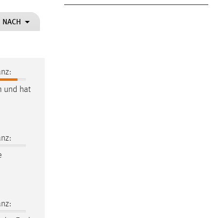
N NACH
nz:
m und hat
nz:
e
nz: