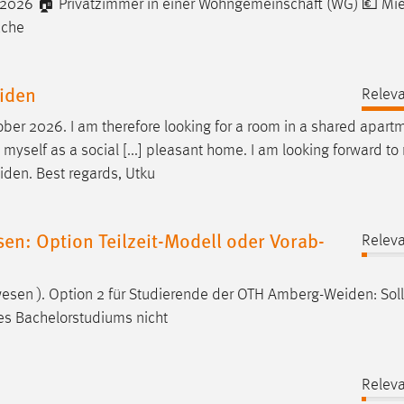
 2026 🏠 Privatzimmer in einer Wohngemeinschaft (WG) 💶 Mie
üche
eiden
Releva
ber 2026. I am therefore looking for a room in a shared apartm
 myself as a social [...] pleasant home. I am looking forward t
iden
. Best regards, Utku
n: Option Teilzeit-Modell oder Vorab-
Releva
sen ). Option 2 für Studierende der OTH
Amberg-Weiden
: Sol
hres Bachelorstudiums nicht
Releva