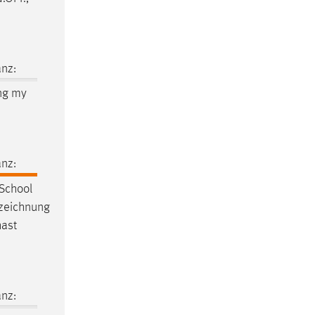
nz:
ing my
nz:
School
fzeichnung
ast
nz: