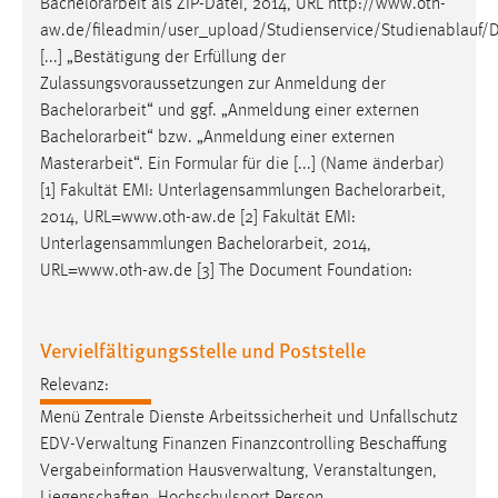
Bachelorarbeit
als ZIP-Datei, 2014, URL http://www.oth-
aw.de/fileadmin/user_upload/Studienservice/Studienablauf/
[...] „Bestätigung der Erfüllung der
Zulassungsvoraussetzungen zur Anmeldung der
Bachelorarbeit
“ und ggf. „Anmeldung einer externen
Bachelorarbeit
“ bzw. „Anmeldung einer externen
Masterarbeit“. Ein Formular für die [...] (Name änderbar)
[1] Fakultät EMI: Unterlagensammlungen
Bachelorarbeit
,
2014, URL=www.oth-aw.de [2] Fakultät EMI:
Unterlagensammlungen
Bachelorarbeit
, 2014,
URL=www.oth-aw.de [3] The Document Foundation:
Vervielfältigungsstelle und Poststelle
Relevanz:
Menü Zentrale Dienste Arbeitssicherheit und Unfallschutz
EDV-Verwaltung Finanzen Finanzcontrolling Beschaffung
Vergabeinformation Hausverwaltung, Veranstaltungen,
Liegenschaften, Hochschulsport Person