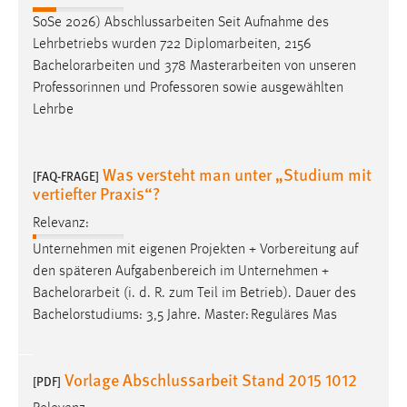
3 Monate
SoSe 2026) Abschlussarbeiten Seit Aufnahme des
Lehrbetriebs wurden 722 Diplomarbeiten, 2156
Bachelorarbeiten
und 378 Masterarbeiten von unseren
EXTERNE MEDIEN
Professorinnen und Professoren sowie ausgewählten
Lehrbe
Um Inhalte von Videoplattformen und Social Media
Plattformen anzeigen zu können, werden von diesen
externen Medien Cookies gesetzt.
Was versteht man unter „Studium mit
[FAQ-FRAGE]
vertiefter Praxis“?
YouTube
Relevanz:
Unternehmen mit eigenen Projekten + Vorbereitung auf
Vimeo
den späteren Aufgabenbereich im Unternehmen +
Bachelorarbeit
(i. d. R. zum Teil im Betrieb). Dauer des
Bachelorstudiums: 3,5 Jahre. Master: Reguläres Mas
Vorlage Abschlussarbeit Stand 2015 1012
[PDF]