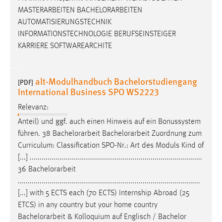
Zweck:
MASTERARBEITEN
BACHELORARBEITEN
Das Cookie speichert die gewählte Sprache der Website.
AUTOMATISIERUNGSTECHNIK
Cookie Laufzeit:
INFORMATIONSTECHNOLOGIE BERUFSEINSTEIGER
30 Tage
KARRIERE SOFTWAREARCHITE
Chat
alt-Modulhandbuch Bachelorstudiengang
[PDF]
International Business SPO WS2223
Name:
MibewSessionID, MIBEW_UserID, mibew_locale, mibew-
Relevanz:
chat-frame-style-5e9dbeb1811c0446
Anteil) und ggf. auch einen Hinweis auf ein Bonussystem
Zweck:
führen. 38
Bachelorarbeit
Bachelorarbeit
Zuordnung zum
Wird benötigt um die Chatfunktion nutzen zu können.
Curriculum: Classification SPO-Nr.: Art des Moduls Kind of
[...] .......................................................................................
Cookie Laufzeit:
36
Bachelorarbeit
MibewSessionID, mibew-chat-frame-style-
............................................................................................
5e9dbeb1811c0446 = Sitzungslaufzeit, mibew_locale = 3
[...] with 5 ECTS each (70 ECTS) Internship Abroad (25
Jahre, MIBEW_UserID = 1 Jahr
ETCS) in any country but your home country
Bachelorarbeit
& Kolloquium auf Englisch / Bachelor