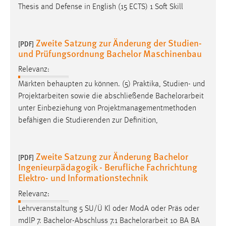
Login
Thesis and Defense in English (15 ECTS) 1 Soft Skill
Name:
fe_user, be_user, be_lastLoginProvider
Zweite Satzung zur Änderung der Studien-
[PDF]
Zweck:
und Prüfungsordnung Bachelor Maschinenbau
Dieser Cookie ist notwendig um sich an der Website
Relevanz:
einloggen zu können.
Märkten behaupten zu können. (5) Praktika, Studien- und
Cookie Laufzeit:
Projektarbeiten sowie die abschließende
Bachelorarbeit
24 Stunden
unter Einbeziehung von Projektmanagementmethoden
befähigen die Studierenden zur Definition,
STATISTIK
Zweite Satzung zur Änderung Bachelor
[PDF]
Statistik Cookies erfassen Informationen anonym.
Ingenieurpädagogik - Berufliche Fachrichtung
Diese Informationen helfen uns zu verstehen, wie
Elektro- und Informationstechnik
unsere Besucher unsere Website nutzen.
Relevanz:
Matomo
Lehrveranstaltung 5 SU/Ü Kl oder ModA oder Präs oder
mdlP 7. Bachelor-Abschluss 7.1
Bachelorarbeit
10 BA BA