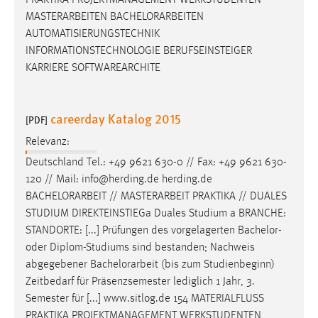
PRAKTIKA PROJEKTMANAGEMENT WERKSTUDENTEN
Dieser Cookie speichert die ausgewählten Einverständnis-
MASTERARBEITEN
BACHELORARBEITEN
Optionen des Benutzers
AUTOMATISIERUNGSTECHNIK
INFORMATIONSTECHNOLOGIE BERUFSEINSTEIGER
Cookie Laufzeit:
KARRIERE SOFTWAREARCHITE
1 Jahr
Performance
careerday Katalog 2015
[PDF]
Name:
Relevanz:
staticfilecache
Deutschland Tel.: +49 9621 630-0 // Fax: +49 9621 630-
120 // Mail: info@herding.de herding.de
Zweck:
BACHELORARBEIT
// MASTERARBEIT PRAKTIKA // DUALES
Für performante Seitenauslieferung wird in diesem Cookie
STUDIUM DIREKTEINSTIEGa Duales Studium a BRANCHE:
gespeichert, ob man eingeloggt ist.
STANDORTE: [...] Prüfungen des vorgelagerten Bachelor-
oder Diplom-Studiums sind bestanden; Nachweis
Sprachpräferenz
abgegebener
Bachelorarbeit
(bis zum Studienbeginn)
Zeitbedarf für Präsenzsemester lediglich 1 Jahr, 3.
Name:
Semester für [...] www.sitlog.de 154 MATERIALFLUSS
site-language-preference
PRAKTIKA PROJEKTMANAGEMENT WERKSTUDENTEN