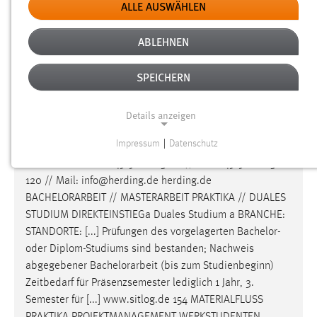
BauphysikThermische Bauphysik Genehmigungsverfahren
ALLE AUSWÄHLEN
Geräusche schlafen nicht Ihr Praktikum Ihre
Bachelorarbeit
Ihre Masterthesis Ihre Zukunft
ABLEHNEN
www.hoock-farny.de Schlaue Köpfe gesucht BRANCHE:
STANDORTE:
SPEICHERN
Details anzeigen
careerday Katalog 2015
[PDF]
Relevanz:
Impressum
|
Datenschutz
NOTWENDIGE COOKIES
Deutschland Tel.: +49 9621 630-0 // Fax: +49 9621 630-
Notwendige Cookies ermöglichen grundlegende
120 // Mail: info@herding.de herding.de
Funktionen und sind für die einwandfreie Funktion der
BACHELORARBEIT
// MASTERARBEIT PRAKTIKA // DUALES
Website erforderlich.
STUDIUM DIREKTEINSTIEGa Duales Studium a BRANCHE:
STANDORTE: [...] Prüfungen des vorgelagerten Bachelor-
Einverständnis
oder Diplom-Studiums sind bestanden; Nachweis
abgegebener
Bachelorarbeit
(bis zum Studienbeginn)
Name:
Zeitbedarf für Präsenzsemester lediglich 1 Jahr, 3.
cookie_consent
Semester für [...] www.sitlog.de 154 MATERIALFLUSS
Zweck: