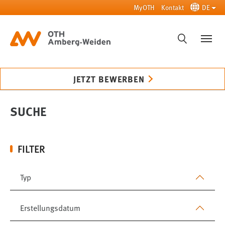
Zum Hauptinhalt springen
MyOTH
Kontakt
DE
SUCHE
JETZT BEWERBEN
SUCHE
FILTER
Typ
Erstellungsdatum