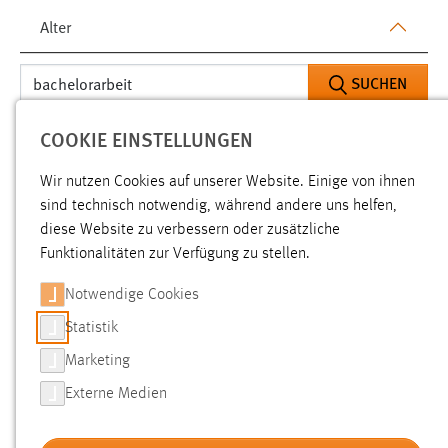
Alter
SUCHEN
COOKIE EINSTELLUNGEN
Gesucht nach "bachelorarbeit".
Es wurden 606 Ergebnisse
gefunden.
Zeige Ergebnisse 1 bis 25 von 606.
Wir nutzen Cookies auf unserer Website. Einige von ihnen
sind technisch notwendig, während andere uns helfen,
diese Website zu verbessern oder zusätzliche
Ergebnisse pro Seite:
Funktionalitäten zur Verfügung zu stellen.
SORTIEREN NACH
Notwendige Cookies
Statistik
Marketing
careerday-Katalog 2019 Web
[PDF]
Externe Medien
Relevanz: