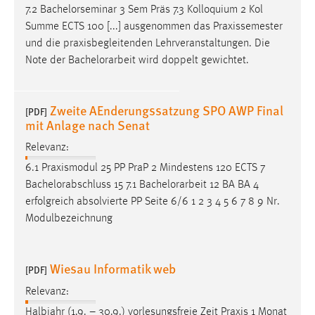
Name:
7.2 Bachelorseminar 3 Sem Präs 7.3 Kolloquium 2 Kol
_pk_ref, _pk_cvar, _pk_id, _pk_ses
Summe ECTS 100 [...] ausgenommen das Praxissemester
Zweck:
und die praxisbegleitenden Lehrveranstaltungen. Die
Zugriffsstatistik
Note der
Bachelorarbeit
wird doppelt gewichtet.
Cookie Laufzeit:
Max. 13 Monate
Zweite AEnderungssatzung SPO AWP Final
[PDF]
mit Anlage nach Senat
Relevanz:
MARKETING
6.1 Praxismodul 25 PP PraP 2 Mindestens 120 ECTS 7
Marketing Cookies werden von Drittanbietern
Bachelorabschluss 15 7.1
Bachelorarbeit
12 BA BA 4
verwendet, um personalisierte Werbung anzuzeigen.
erfolgreich absolvierte PP Seite 6/6 1 2 3 4 5 6 7 8 9 Nr.
Sie tun dies, indem sie Besucher über Websites
Modulbezeichnung
hinweg verfolgen.
Google Ads
Wiesau Informatik web
[PDF]
Name:
Relevanz:
_gcl_au
Halbjahr (1.9. – 30.9.) vorlesungsfreie Zeit Praxis 1 Monat