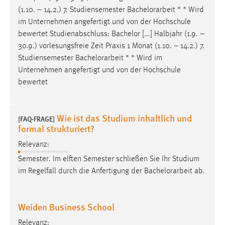
(1.10. – 14.2.) 7. Studiensemester
Bachelorarbeit
* * Wird
Anbieter:
im Unternehmen angefertigt und von der Hochschule
Google Ireland Limited
bewertet Studienabschluss: Bachelor [...] Halbjahr (1.9. –
Zweck:
30.9.) vorlesungsfreie Zeit Praxis 1 Monat (1.10. – 14.2.) 7.
Conversion-Tracking
Studiensemester
Bachelorarbeit
* * Wird im
Unternehmen angefertigt und von der Hochschule
Cookie Laufzeit:
bewertet
3 Monate
Facebook Pixel
Wie ist das Studium inhaltlich und
[FAQ-FRAGE]
formal strukturiert?
Name:
_fbp
Relevanz:
Semester. Im elften Semester schließen Sie Ihr Studium
Anbieter:
im Regelfall durch die Anfertigung der
Bachelorarbeit
ab.
Facebook
Zweck:
Conversion-Tracking
Weiden Business School
Cookie Laufzeit:
Relevanz: