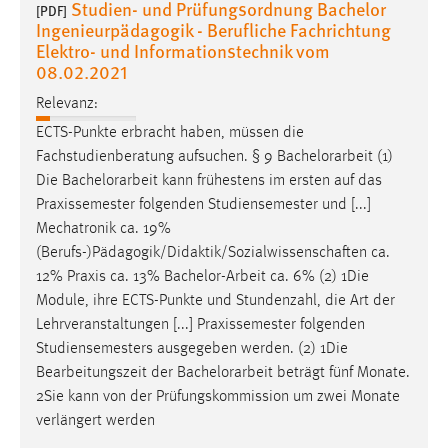
Studien- und Prüfungsordnung Bachelor
[PDF]
Ingenieurpädagogik - Berufliche Fachrichtung
Elektro- und Informationstechnik vom
08.02.2021
Relevanz:
ECTS-Punkte erbracht haben, müssen die
Fachstudienberatung aufsuchen. § 9
Bachelorarbeit
(1)
Die
Bachelorarbeit
kann frühestens im ersten auf das
Praxissemester folgenden Studiensemester und [...]
Mechatronik ca. 19%
(Berufs-)Pädagogik/Didaktik/Sozialwissenschaften ca.
12% Praxis ca. 13%
Bachelor-Arbeit
ca. 6% (2) 1Die
Module, ihre ECTS-Punkte und Stundenzahl, die Art der
Lehrveranstaltungen [...] Praxissemester folgenden
Studiensemesters ausgegeben werden. (2) 1Die
Bearbeitungszeit der
Bachelorarbeit
beträgt fünf Monate.
2Sie kann von der Prüfungskommission um zwei Monate
verlängert werden