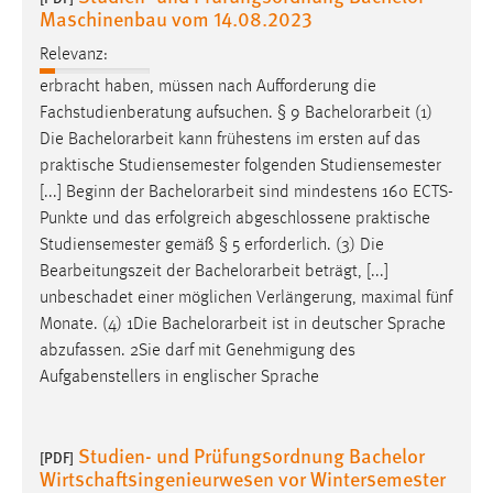
EXTERNE MEDIEN
Maschinenbau vom 14.08.2023
Um Inhalte von Videoplattformen und Social Media
Relevanz:
Plattformen anzeigen zu können, werden von diesen
erbracht haben, müssen nach Aufforderung die
externen Medien Cookies gesetzt.
Fachstudienberatung aufsuchen. § 9
Bachelorarbeit
(1)
Die
Bachelorarbeit
kann frühestens im ersten auf das
YouTube
praktische Studiensemester folgenden Studiensemester
[...] Beginn der
Bachelorarbeit
sind mindestens 160 ECTS-
Vimeo
Punkte und das erfolgreich abgeschlossene praktische
Studiensemester gemäß § 5 erforderlich. (3) Die
Bearbeitungszeit der
Bachelorarbeit
beträgt, [...]
unbeschadet einer möglichen Verlängerung, maximal fünf
Monate. (4) 1Die
Bachelorarbeit
ist in deutscher Sprache
abzufassen. 2Sie darf mit Genehmigung des
Aufgabenstellers in englischer Sprache
Studien- und Prüfungsordnung Bachelor
[PDF]
Wirtschaftsingenieurwesen vor Wintersemester