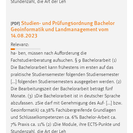
Stundenzahl, die Art der Leh
30 Tage
Chat
Studien- und Prüfungsordnung Bachelor
[PDF]
Geoinformatik und Landmanagement vom
Name:
14.08.2023
MibewSessionID, MIBEW_UserID, mibew_locale, mibew-
chat-frame-style-5e9dbeb1811c0446
Relevanz:
ha- ben, müssen nach Aufforderung die
Zweck:
Fachstudienberatung aufsuchen. § 9
Bachelorarbeit
(1)
Wird benötigt um die Chatfunktion nutzen zu können.
Die
Bachelorarbeit
kann frühestens im ersten auf das
Cookie Laufzeit:
praktische Studiensemester folgenden Studiensemester
MibewSessionID, mibew-chat-frame-style-
[...] folgenden Studiensemesters ausgegeben werden. (2)
5e9dbeb1811c0446 = Sitzungslaufzeit, mibew_locale = 3
Die Bearbeitungszeit der
Bachelorarbeit
beträgt fünf
Jahre, MIBEW_UserID = 1 Jahr
Monate. (3) 1Die
Bachelorarbeit
ist in deutscher Sprache
abzufassen. 2Sie darf mit Genehmigung des Auf- [...] bzw.
Login
Geoinformatik) ca.38% Fachübergreifende Grundlagen
und Schlüsselkompetenzen ca. 6%
Bachelor-Arbeit
ca.
Name:
7% Praxis ca. 11% (2) 1Die Module, ihre ECTS-Punkte und
fe_user, be_user, be_lastLoginProvider
Stundenzahl, die Art der Leh