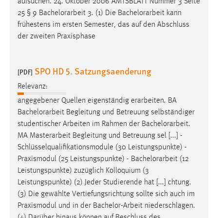
aufsuchen. 24. Oktober 2006 AMTSBLATT Nummer 3 Seite
25 § 9
Bachelorarbeit
3. (1) Die
Bachelorarbeit
kann
frühestens im ersten Semester, das auf den Abschluss
der zweiten Praxisphase
SPO HD 5. Satzungsaenderung
[PDF]
Relevanz:
angegebener Quellen eigenständig erarbeiten. BA
Bachelorarbeit
Begleitung und Betreuung selbständiger
studentischer Arbeiten im Rahmen der
Bachelorarbeit
.
MA Masterarbeit Begleitung und Betreuung sel [...] -
Schlüsselqualifikationsmodule (30 Leistungspunkte) -
Praxismodul (25 Leistungspunkte) -
Bachelorarbeit
(12
Leistungspunkte) zuzüglich Kolloquium (3
Leistungspunkte) (2) Jeder Studierende hat [...] chtung.
(3) Die gewählte Vertiefungsrichtung sollte sich auch im
Praxismodul und in der
Bachelor-Arbeit
niederschlagen.
(4) Darüber hinaus können auf Beschluss des