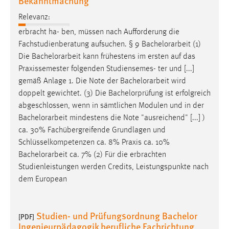
Bekanntmachung
Relevanz:
erbracht ha- ben, müssen nach Aufforderung die
Fachstudienberatung aufsuchen. § 9
Bachelorarbeit
(1)
Die
Bachelorarbeit
kann frühestens im ersten auf das
Praxissemester folgenden Studiensemes- ter und [...]
gemäß Anlage 1. Die Note der
Bachelorarbeit
wird
doppelt gewichtet. (3) Die Bachelorprüfung ist erfolgreich
abgeschlossen, wenn in sämtlichen Modulen und in der
Bachelorarbeit
mindestens die Note "ausreichend" [...] )
ca. 30% Fachübergreifende Grundlagen und
Schlüsselkompetenzen ca. 8% Praxis ca. 10%
Bachelorarbeit
ca. 7% (2) Für die erbrachten
Studienleistungen werden Credits, Leistungspunkte nach
dem European
Studien- und Prüfungsordnung Bachelor
[PDF]
Ingenieurpädagogik berufliche Fachrichtung