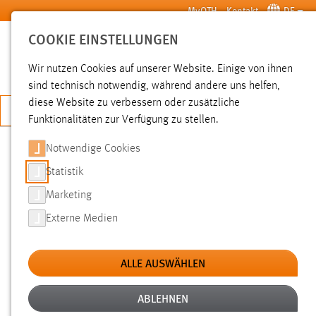
Zum Hauptinhalt springen
MyOTH
Kontakt
DE
COOKIE EINSTELLUNGEN
SUCHE
Wir nutzen Cookies auf unserer Website. Einige von ihnen
sind technisch notwendig, während andere uns helfen,
diese Website zu verbessern oder zusätzliche
JETZT BEWERBEN
Funktionalitäten zur Verfügung zu stellen.
Notwendige Cookies
SUCHE
Statistik
Marketing
FILTER
Externe Medien
Typ
ALLE AUSWÄHLEN
Erstellungsdatum
ABLEHNEN