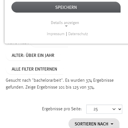
SPEICHERN
Alter
Details anzeigen
SUCHEN
Impressum
|
Datenschutz
NOTWENDIGE COOKIES
TYP: DATEIEN
Aktive Filter:
Notwendige Cookies ermöglichen grundlegende
ALTER: ÜBER EIN JAHR
Funktionen und sind für die einwandfreie Funktion der
Website erforderlich.
ALLE FILTER ENTFERNEN
Einverständnis
Gesucht nach "bachelorarbeit".
Es wurden 374 Ergebnisse
Name:
gefunden.
Zeige Ergebnisse 101 bis 125 von 374.
cookie_consent
Zweck:
Ergebnisse pro Seite:
Dieser Cookie speichert die ausgewählten Einverständnis-
Optionen des Benutzers
SORTIEREN NACH
Cookie Laufzeit: