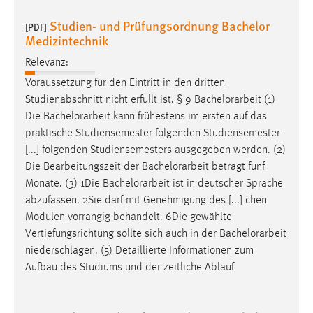
Studien- und Prüfungsordnung Bachelor
Cookie Laufzeit:
[PDF]
Medizintechnik
Max. 13 Monate
Relevanz:
Voraussetzung für den Eintritt in den dritten
MARKETING
Studienabschnitt nicht erfüllt ist. § 9
Bachelorarbeit
(1)
Die
Bachelorarbeit
kann frühestens im ersten auf das
Marketing Cookies werden von Drittanbietern
praktische Studiensemester folgenden Studiensemester
verwendet, um personalisierte Werbung anzuzeigen.
[...] folgenden Studiensemesters ausgegeben werden. (2)
Sie tun dies, indem sie Besucher über Websites
Die Bearbeitungszeit der
Bachelorarbeit
beträgt fünf
hinweg verfolgen.
Monate. (3) 1Die
Bachelorarbeit
ist in deutscher Sprache
Google Ads
abzufassen. 2Sie darf mit Genehmigung des [...] chen
Modulen vorrangig behandelt. 6Die gewählte
Name:
Vertiefungsrichtung sollte sich auch in der
Bachelorarbeit
_gcl_au
niederschlagen. (5) Detaillierte Informationen zum
Aufbau des Studiums und der zeitliche Ablauf
Anbieter:
Google Ireland Limited
Zweck: