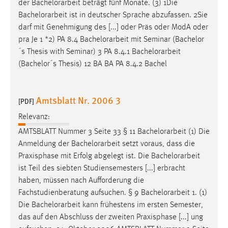
der
Bachelorarbeit
beträgt fünf Monate. (3) 1Die
Bachelorarbeit
ist in deutscher Sprache abzufassen. 2Sie
darf mit Genehmigung des [...] oder Präs oder ModA oder
pra Je 1 *2) PA 8.4
Bachelorarbeit
mit Seminar (Bachelor
´s Thesis with Seminar) 3 PA 8.4.1
Bachelorarbeit
(Bachelor´s Thesis) 12 BA BA PA 8.4.2 Bachel
Amtsblatt Nr. 2006 3
[PDF]
Relevanz:
AMTSBLATT Nummer 3 Seite 33 § 11
Bachelorarbeit
(1) Die
Anmeldung der
Bachelorarbeit
setzt voraus, dass die
Praxisphase mit Erfolg abgelegt ist. Die
Bachelorarbeit
ist Teil des siebten Studiensemesters [...] erbracht
haben, müssen nach Aufforderung die
Fachstudienberatung aufsuchen. § 9
Bachelorarbeit
1. (1)
Die
Bachelorarbeit
kann frühestens im ersten Semester,
das auf den Abschluss der zweiten Praxisphase [...] ung