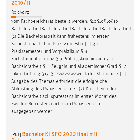
2010/11
Relevanz:
vom Fachbereichsrat bestellt werden. §10§10§10§10
Bachelorarbeit
Bachelorarbeit
Bachelorarbeit
Bachelorarbeit
(1) Die
Bachelorarbeit
kann frühestens im ersten
Semester nach dem Praxissemester [...] § 7
Praxissemester und Vorpraktikum § 8
Fachstudienberatung § 9 Prüfungskommission § 10
Bachelorarbeit
§ 11 Zeugnis und akademischer Grad § 12
Inkrafttreten §1§1§1§1 ZwZwZwZweck der Studieneck [...]
Ausgabe des Themas erfordert die erfolgreiche
Ableistung des Praxissemesters. (2) Das Thema der
Bachelorarbeit
soll spätestens im ersten Monat des
zweiten Semesters nach dem Praxissemester
ausgegeben werden
Bachelor KI SPO 2020 final mit
[PDF]