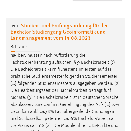
1 Jahr
Performance
Studien- und Prüfungsordnung für den
[PDF]
Bachelor-Studiengang Geoinformatik und
Name:
Landmanagement vom 14.08.2023
staticfilecache
Relevanz:
Zweck:
ha- ben, müssen nach Aufforderung die
Für performante Seitenauslieferung wird in diesem Cookie
Fachstudienberatung aufsuchen. § 9
Bachelorarbeit
(1)
gespeichert, ob man eingeloggt ist.
Die
Bachelorarbeit
kann frühestens im ersten auf das
praktische Studiensemester folgenden Studiensemester
Sprachpräferenz
[...] folgenden Studiensemesters ausgegeben werden. (2)
Die Bearbeitungszeit der
Bachelorarbeit
beträgt fünf
Name:
Monate. (3) 1Die
Bachelorarbeit
ist in deutscher Sprache
site-language-preference
abzufassen. 2Sie darf mit Genehmigung des Auf- [...] bzw.
Zweck:
Geoinformatik) ca.38% Fachübergreifende Grundlagen
Das Cookie speichert die gewählte Sprache der Website.
und Schlüsselkompetenzen ca. 6%
Bachelor-Arbeit
ca.
7% Praxis ca. 11% (2) 1Die Module, ihre ECTS-Punkte und
Cookie Laufzeit: