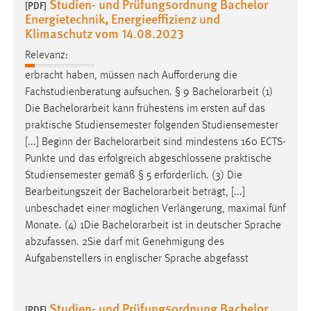
Studien- und Prüfungsordnung Bachelor
[PDF]
Conversion-Tracking
Energietechnik, Energieeffizienz und
Klimaschutz vom 14.08.2023
Cookie Laufzeit:
3 Monate
Relevanz:
erbracht haben, müssen nach Aufforderung die
Fachstudienberatung aufsuchen. § 9
Bachelorarbeit
(1)
Facebook Pixel
Die
Bachelorarbeit
kann frühestens im ersten auf das
Name:
praktische Studiensemester folgenden Studiensemester
_fbp
[...] Beginn der
Bachelorarbeit
sind mindestens 160 ECTS-
Punkte und das erfolgreich abgeschlossene praktische
Anbieter:
Studiensemester gemäß § 5 erforderlich. (3) Die
Facebook
Bearbeitungszeit der
Bachelorarbeit
beträgt, [...]
Zweck:
unbeschadet einer möglichen Verlängerung, maximal fünf
Conversion-Tracking
Monate. (4) 1Die
Bachelorarbeit
ist in deutscher Sprache
abzufassen. 2Sie darf mit Genehmigung des
Cookie Laufzeit:
Aufgabenstellers in englischer Sprache abgefasst
3 Monate
Studien- und Prüfungsordnung Bachelor
[PDF]