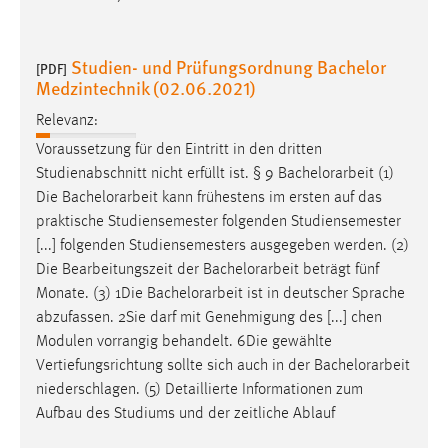
Zweck:
Dieser Cookie ist notwendig um sich an der Website
einloggen zu können.
Studien- und Prüfungsordnung Bachelor
[PDF]
Medzintechnik (02.06.2021)
Cookie Laufzeit:
24 Stunden
Relevanz:
Voraussetzung für den Eintritt in den dritten
Studienabschnitt nicht erfüllt ist. § 9
Bachelorarbeit
(1)
STATISTIK
Die
Bachelorarbeit
kann frühestens im ersten auf das
praktische Studiensemester folgenden Studiensemester
Statistik Cookies erfassen Informationen anonym.
[...] folgenden Studiensemesters ausgegeben werden. (2)
Diese Informationen helfen uns zu verstehen, wie
Die Bearbeitungszeit der
Bachelorarbeit
beträgt fünf
unsere Besucher unsere Website nutzen.
Monate. (3) 1Die
Bachelorarbeit
ist in deutscher Sprache
abzufassen. 2Sie darf mit Genehmigung des [...] chen
Matomo
Modulen vorrangig behandelt. 6Die gewählte
Name:
Vertiefungsrichtung sollte sich auch in der
Bachelorarbeit
_pk_ref, _pk_cvar, _pk_id, _pk_ses
niederschlagen. (5) Detaillierte Informationen zum
Aufbau des Studiums und der zeitliche Ablauf
Zweck:
Zugriffsstatistik