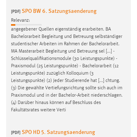
30 Tage
SPO BW 6. Satzungsaenderung
[PDF]
Chat
Relevanz:
angegebener Quellen eigenständig erarbeiten. BA
Name:
Bachelorarbeit
Begleitung und Betreuung selbständiger
MibewSessionID, MIBEW_UserID, mibew_locale, mibew-
studentischer Arbeiten im Rahmen der
Bachelorarbeit
.
chat-frame-style-5e9dbeb1811c0446
MA Masterarbeit Begleitung und Betreuung sel [...] -
Zweck:
Schlüsselqualifikationsmodule (30 Leistungspunkte) -
Wird benötigt um die Chatfunktion nutzen zu können.
Praxismodul (25 Leistungspunkte) -
Bachelorarbeit
(12
Leistungspunkte) zuzüglich Kolloquium (3
Cookie Laufzeit:
Leistungspunkte) (2) Jeder Studierende hat [...] chtung.
MibewSessionID, mibew-chat-frame-style-
5e9dbeb1811c0446 = Sitzungslaufzeit, mibew_locale = 3
(3) Die gewählte Vertiefungsrichtung sollte sich auch im
Jahre, MIBEW_UserID = 1 Jahr
Praxismodul und in der
Bachelor-Arbeit
niederschlagen.
(4) Darüber hinaus können auf Beschluss des
Fakultätsrates weitere Verti
Login
Name:
SPO HD 5. Satzungsaenderung
fe_user, be_user, be_lastLoginProvider
[PDF]