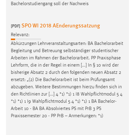
Bachelorstudiengang soll der Nachweis
SPO WI 2018 AEnderungssatzung
[PDF]
Relevanz:
Abkürzungen Lehrveranstaltungsarten: BA
Bachelorarbeit
Begleitung und Betreuung selbständiger studentischer
Arbeiten im Rahmen der
Bachelorarbeit
. PP Praxisphase
Lehrform, die in der Regel in einem [...] In § 10 wird der
bisherige Absatz 2 durch den folgenden neuen Absatz 2
ersetzt: „(2) Die
Bachelorarbeit
ist beim Prüfungsamt
abzugeben. Weitere Bestimmungen hierzu finden sich in
den Richtlinien zur [...] 4 *1) *1) 1 I8 Wahlpflichtmodul 5 4
*1) *1) 1 I9 Wahlpflichtmodul 5 4 *1) *1) 1 BA
Bachelor-
Arbeit
10 - BA BA Absolviertes PS mit PrB 3 PS
Praxissemester 20 - PP PrB – Anmerkungen: *1)