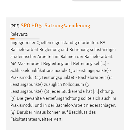
1 Jahr
Performance
SPO HD 5. Satzungsaenderung
[PDF]
Name:
Relevanz:
staticfilecache
angegebener Quellen eigenständig erarbeiten. BA
Bachelorarbeit
Begleitung und Betreuung selbständiger
Zweck:
studentischer Arbeiten im Rahmen der
Bachelorarbeit
.
Für performante Seitenauslieferung wird in diesem Cookie
gespeichert, ob man eingeloggt ist.
MA Masterarbeit Begleitung und Betreuung sel [...] -
Schlüsselqualifikationsmodule (30 Leistungspunkte) -
Praxismodul (25 Leistungspunkte) -
Bachelorarbeit
(12
Sprachpräferenz
Leistungspunkte) zuzüglich Kolloquium (3
Name:
Leistungspunkte) (2) Jeder Studierende hat [...] chtung.
site-language-preference
(3) Die gewählte Vertiefungsrichtung sollte sich auch im
Praxismodul und in der
Bachelor-Arbeit
niederschlagen.
Zweck:
(4) Darüber hinaus können auf Beschluss des
Das Cookie speichert die gewählte Sprache der Website.
Fakultätsrates weitere Verti
Cookie Laufzeit: