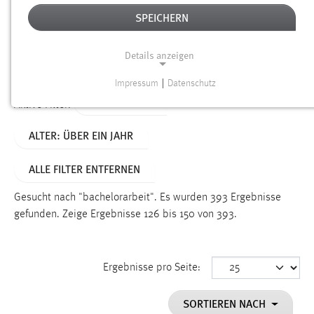
SPEICHERN
Alter
Details anzeigen
SUCHEN
Impressum
|
Datenschutz
NOTWENDIGE COOKIES
TYP: DATEIEN
Aktive Filter:
Notwendige Cookies ermöglichen grundlegende
ALTER: ÜBER EIN JAHR
Funktionen und sind für die einwandfreie Funktion der
Website erforderlich.
ALLE FILTER ENTFERNEN
Einverständnis
Gesucht nach "bachelorarbeit".
Es wurden 393 Ergebnisse
Name:
gefunden.
Zeige Ergebnisse 126 bis 150 von 393.
cookie_consent
Zweck:
Ergebnisse pro Seite:
Dieser Cookie speichert die ausgewählten Einverständnis-
Optionen des Benutzers
SORTIEREN NACH
Cookie Laufzeit: