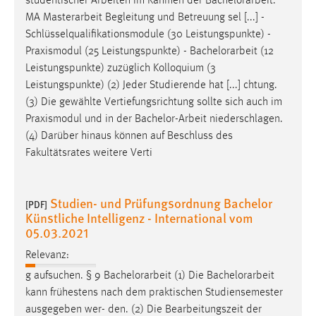
studentischer Arbeiten im Rahmen der
Bachelorarbeit
.
EXTERNE MEDIEN
MA Masterarbeit Begleitung und Betreuung sel [...] -
Um Inhalte von Videoplattformen und Social Media
Schlüsselqualifikationsmodule (30 Leistungspunkte) -
Plattformen anzeigen zu können, werden von diesen
Praxismodul (25 Leistungspunkte) -
Bachelorarbeit
(12
externen Medien Cookies gesetzt.
Leistungspunkte) zuzüglich Kolloquium (3
Leistungspunkte) (2) Jeder Studierende hat [...] chtung.
YouTube
(3) Die gewählte Vertiefungsrichtung sollte sich auch im
Praxismodul und in der
Bachelor-Arbeit
niederschlagen.
(4) Darüber hinaus können auf Beschluss des
Vimeo
Fakultätsrates weitere Verti
Studien- und Prüfungsordnung Bachelor
[PDF]
Künstliche Intelligenz - International vom
05.03.2021
Relevanz:
g aufsuchen. § 9
Bachelorarbeit
(1) Die
Bachelorarbeit
kann frühestens nach dem praktischen Studiensemester
ausgegeben wer- den. (2) Die Bearbeitungszeit der