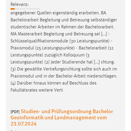
Relevanz:
Zweck:
Dieser Cookie ist notwendig um sich an der Website
angegebener Quellen eigenständig erarbeiten. BA
einloggen zu können.
Bachelorarbeit
Begleitung und Betreuung selbständiger
studentischer Arbeiten im Rahmen der
Bachelorarbeit
.
Cookie Laufzeit:
MA Masterarbeit Begleitung und Betreuung sel [...] -
24 Stunden
Schlüsselqualifikationsmodule (30 Leistungspunkte) -
Praxismodul (25 Leistungspunkte) -
Bachelorarbeit
(12
Leistungspunkte) zuzüglich Kolloquium (3
STATISTIK
Leistungspunkte) (2) Jeder Studierende hat [...] chtung.
Statistik Cookies erfassen Informationen anonym.
(3) Die gewählte Vertiefungsrichtung sollte sich auch im
Diese Informationen helfen uns zu verstehen, wie
Praxismodul und in der
Bachelor-Arbeit
niederschlagen.
unsere Besucher unsere Website nutzen.
(4) Darüber hinaus können auf Beschluss des
Fakultätsrates weitere Verti
Matomo
Name:
Studien- und Prüfungsordnung Bachelor
[PDF]
_pk_ref, _pk_cvar, _pk_id, _pk_ses
Geoinformatik und Landmanagement vom
23.07.2024
Zweck:
Zugriffsstatistik