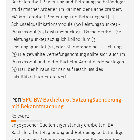
Bachelorarbeit
Begleitung und Betreuung selbständiger
Conversion-Tracking
studentischer Arbeiten im Rahmen der
Bachelorarbeit
.
MA Masterarbeit Begleitung und Betreuung sel [...] -
Cookie Laufzeit:
Schlüsselqualifikationsmodule (30 Leistungspunkte) -
3 Monate
Praxismodul (25 Leistungspunkte) -
Bachelorarbeit
(12
Leistungspunkte) zuzüglich Kolloquium (3
Facebook Pixel
Leistungspunkte) (2) Jeder Studierende hat [...] chtung.
(3) Die gewählte Vertiefungsrichtung sollte sich auch im
Name:
Praxismodul und in der
Bachelor-Arbeit
niederschlagen.
_fbp
(4) Darüber hinaus können auf Beschluss des
Anbieter:
Fakultätsrates weitere Verti
Facebook
Zweck:
SPO BW Bachelor 6. Satzungsaenderung
Conversion-Tracking
[PDF]
mit Bekanntmachung
Cookie Laufzeit:
Relevanz:
3 Monate
angegebener Quellen eigenständig erarbeiten. BA
Bachelorarbeit
Begleitung und Betreuung selbständiger