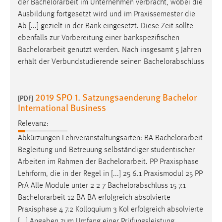
der
Bachelorarbeit
im Unternehmen verbracht, wobei die
Ausbildung fortgesetzt wird und im Praxissemester die
Ab [...] gezielt in der Bank eingesetzt. Diese Zeit sollte
ebenfalls zur Vorbereitung einer bankspezifischen
Bachelorarbeit
genutzt werden. Nach insgesamt 5 Jahren
erhält der Verbundstudierende seinen Bachelorabschluss
2019 SPO 1. Satzungsaenderung Bachelor
[PDF]
International Business
Relevanz:
Abkürzungen Lehrveranstaltungsarten: BA
Bachelorarbeit
Begleitung und Betreuung selbständiger studentischer
Arbeiten im Rahmen der
Bachelorarbeit
. PP Praxisphase
Lehrform, die in der Regel in [...] 25 6.1 Praxismodul 25 PP
PrA Alle Module unter 2 2 7 Bachelorabschluss 15 7.1
Bachelorarbeit
12 BA BA erfolgreich absolvierte
Praxisphase 4 7.2 Kolloquium 3 Kol erfolgreich absolvierte
[...] Angaben zum Umfang einer Prüfungsleistung