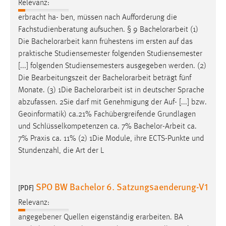
Relevanz:
Cookie Laufzeit:
erbracht ha- ben, müssen nach Aufforderung die
Max. 13 Monate
Fachstudienberatung aufsuchen. § 9
Bachelorarbeit
(1)
Die
Bachelorarbeit
kann frühestens im ersten auf das
praktische Studiensemester folgenden Studiensemester
[...] folgenden Studiensemesters ausgegeben werden. (2)
MARKETING
Die Bearbeitungszeit der
Bachelorarbeit
beträgt fünf
Marketing Cookies werden von Drittanbietern
Monate. (3) 1Die
Bachelorarbeit
ist in deutscher Sprache
verwendet, um personalisierte Werbung anzuzeigen.
abzufassen. 2Sie darf mit Genehmigung der Auf- [...] bzw.
Sie tun dies, indem sie Besucher über Websites
Geoinformatik) ca.21% Fachübergreifende Grundlagen
hinweg verfolgen.
und Schlüsselkompetenzen ca. 7%
Bachelor-Arbeit
ca.
7% Praxis ca. 11% (2) 1Die Module, ihre ECTS-Punkte und
Google Ads
Stundenzahl, die Art der L
Name:
_gcl_au
SPO BW Bachelor 6. Satzungsaenderung-V1
[PDF]
Anbieter:
Relevanz:
Google Ireland Limited
angegebener Quellen eigenständig erarbeiten. BA
Zweck: