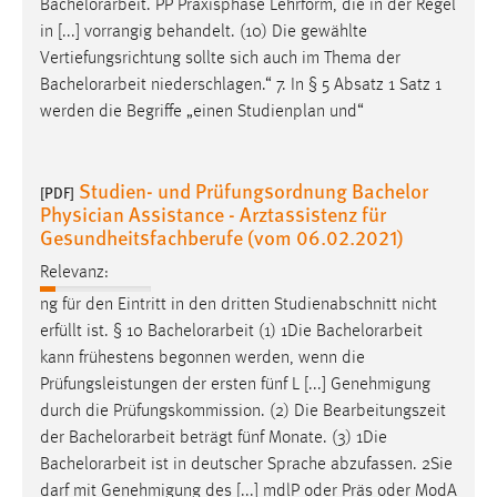
Bachelorarbeit
. PP Praxisphase Lehrform, die in der Regel
in [...] vorrangig behandelt. (10) Die gewählte
Vertiefungsrichtung sollte sich auch im Thema der
Bachelorarbeit
niederschlagen.“ 7. In § 5 Absatz 1 Satz 1
werden die Begriffe „einen Studienplan und“
Studien- und Prüfungsordnung Bachelor
[PDF]
Physician Assistance - Arztassistenz für
Gesundheitsfachberufe (vom 06.02.2021)
Relevanz:
ng für den Eintritt in den dritten Studienabschnitt nicht
erfüllt ist. § 10
Bachelorarbeit
(1) 1Die
Bachelorarbeit
kann frühestens begonnen werden, wenn die
Prüfungsleistungen der ersten fünf L [...] Genehmigung
durch die Prüfungskommission. (2) Die Bearbeitungszeit
der
Bachelorarbeit
beträgt fünf Monate. (3) 1Die
Bachelorarbeit
ist in deutscher Sprache abzufassen. 2Sie
darf mit Genehmigung des [...] mdlP oder Präs oder ModA