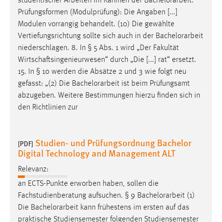
studentischer Arbeiten im Rahmen der
Bachelorarbeit
.
Prüfungsformen (Modulprüfung): Die Angaben [...]
Modulen vorrangig behandelt. (10) Die gewählte
Vertiefungsrichtung sollte sich auch in der
Bachelorarbeit
niederschlagen. 8. In § 5 Abs. 1 wird „Der Fakultät
Wirtschaftsingenieurwesen“ durch „Die [...] rat“ ersetzt.
15. In § 10 werden die Absätze 2 und 3 wie folgt neu
gefasst: „(2) Die
Bachelorarbeit
ist beim Prüfungsamt
abzugeben. Weitere Bestimmungen hierzu finden sich in
den Richtlinien zur
Studien- und Prüfungsordnung Bachelor
[PDF]
Digital Technology and Management ALT
Relevanz:
an ECTS-Punkte erworben haben, sollen die
Fachstudienberatung aufsuchen. § 9
Bachelorarbeit
(1)
Die
Bachelorarbeit
kann frühestens im ersten auf das
praktische Studiensemester folgenden Studiensemester