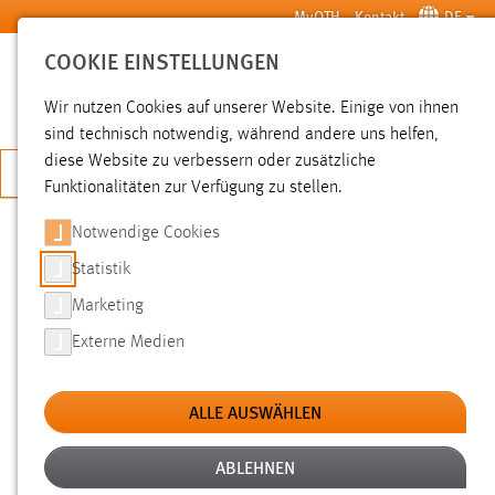
Zum Hauptinhalt springen
MyOTH
Kontakt
DE
COOKIE EINSTELLUNGEN
SUCHE
Wir nutzen Cookies auf unserer Website. Einige von ihnen
sind technisch notwendig, während andere uns helfen,
diese Website zu verbessern oder zusätzliche
JETZT BEWERBEN
Funktionalitäten zur Verfügung zu stellen.
Notwendige Cookies
SUCHE
Statistik
Marketing
FILTER
Externe Medien
Typ
ALLE AUSWÄHLEN
Erstellungsdatum
ABLEHNEN