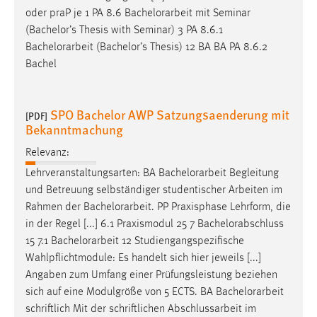
oder praP je 1 PA 8.6
Bachelorarbeit
mit Seminar
(Bachelor’s Thesis with Seminar) 3 PA 8.6.1
Bachelorarbeit
(Bachelor’s Thesis) 12 BA BA PA 8.6.2
Bachel
SPO Bachelor AWP Satzungsaenderung mit
[PDF]
Bekanntmachung
Relevanz:
Lehrveranstaltungsarten: BA
Bachelorarbeit
Begleitung
und Betreuung selbständiger studentischer Arbeiten im
Rahmen der
Bachelorarbeit
. PP Praxisphase Lehrform, die
in der Regel [...] 6.1 Praxismodul 25 7 Bachelorabschluss
15 7.1
Bachelorarbeit
12 Studiengangspezifische
Wahlpflichtmodule: Es handelt sich hier jeweils [...]
Angaben zum Umfang einer Prüfungsleistung beziehen
sich auf eine Modulgröße von 5 ECTS. BA
Bachelorarbeit
schriftlich Mit der schriftlichen Abschlussarbeit im