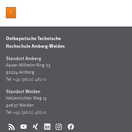
Zweck:
Dieser Cookie ist notwendig um sich an der Website
1
einloggen zu können.
Cookie Laufzeit:
24 Stunden
Ostbayerische Technische
Hochschule Amberg-Weiden
Standort Amberg
STATISTIK
Kaiser-Wilhelm-Ring 23
Statistik Cookies erfassen Informationen anonym.
92224 Amberg
Diese Informationen helfen uns zu verstehen, wie
Tel
+49 (9621) 482-0
unsere Besucher unsere Website nutzen.
Standort Weiden
Matomo
Hetzenrichter Weg 15
92637 Weiden
Name:
Tel
+49 (9621) 482-0
_pk_ref, _pk_cvar, _pk_id, _pk_ses
Zweck:
RSS
YouTube
Xing
LinkedIn
Instagram
Facebook
Zugriffsstatistik