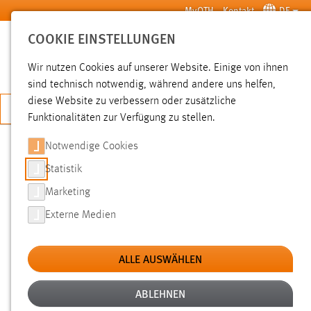
Zum Hauptinhalt springen
MyOTH
Kontakt
DE
COOKIE EINSTELLUNGEN
SUCHE
Wir nutzen Cookies auf unserer Website. Einige von ihnen
sind technisch notwendig, während andere uns helfen,
diese Website zu verbessern oder zusätzliche
JETZT BEWERBEN
Funktionalitäten zur Verfügung zu stellen.
Notwendige Cookies
SUCHE
Statistik
Marketing
FILTER
Externe Medien
Typ
ALLE AUSWÄHLEN
Erstellungsdatum
ABLEHNEN