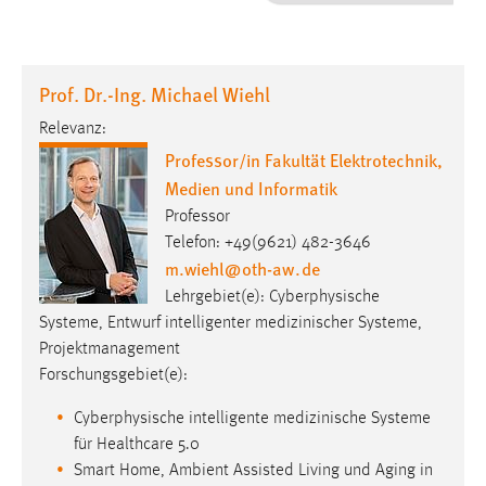
1 Jahr
Performance
Prof. Dr.-Ing. Michael Wiehl
Name:
Relevanz:
staticfilecache
Professor/in Fakultät Elektrotechnik,
Medien und Informatik
Zweck:
Für performante Seitenauslieferung wird in diesem Cookie
Professor
gespeichert, ob man eingeloggt ist.
Telefon: +49(9621) 482-3646
m.wiehl
@
oth-aw
.
de
Sprachpräferenz
Lehrgebiet(e): Cyberphysische
Systeme, Entwurf intelligenter medizinischer Systeme,
Name:
Projektmanagement
site-language-preference
Forschungsgebiet(e):
Zweck:
Cyberphysische intelligente medizinische Systeme
Das Cookie speichert die gewählte Sprache der Website.
für Healthcare 5.0
Cookie Laufzeit:
Smart Home, Ambient Assisted Living und Aging in