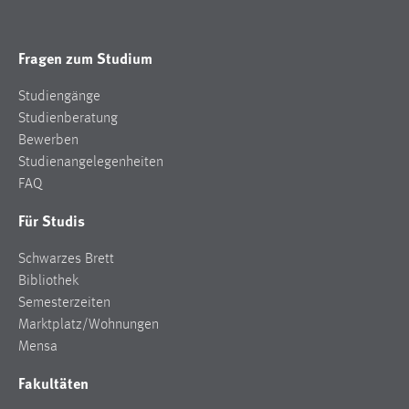
Cookie Laufzeit:
Max. 13 Monate
Fragen zum Studium
Studiengänge
Studienberatung
MARKETING
Bewerben
Marketing Cookies werden von Drittanbietern
Studienangelegenheiten
verwendet, um personalisierte Werbung anzuzeigen.
FAQ
Sie tun dies, indem sie Besucher über Websites
Für Studis
hinweg verfolgen.
Schwarzes Brett
Google Ads
Bibliothek
Name:
Semesterzeiten
_gcl_au
Marktplatz/Wohnungen
Mensa
Anbieter:
Google Ireland Limited
Fakultäten
Zweck: