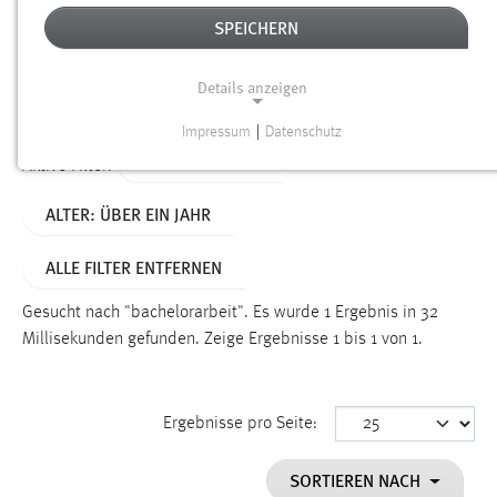
SPEICHERN
Alter
Details anzeigen
SUCHEN
Impressum
|
Datenschutz
NOTWENDIGE COOKIES
TYP: PERSONEN
Aktive Filter:
Notwendige Cookies ermöglichen grundlegende
ALTER: ÜBER EIN JAHR
Funktionen und sind für die einwandfreie Funktion der
Website erforderlich.
ALLE FILTER ENTFERNEN
Einverständnis
Gesucht nach "bachelorarbeit".
Es wurde 1 Ergebnis in 32
Name:
Millisekunden gefunden.
Zeige Ergebnisse 1 bis 1 von 1.
cookie_consent
Zweck:
Ergebnisse pro Seite:
Dieser Cookie speichert die ausgewählten Einverständnis-
Optionen des Benutzers
SORTIEREN NACH
Cookie Laufzeit: