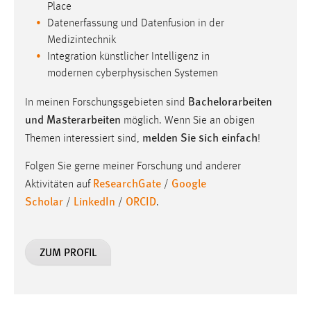
30 Tage
Place
Datenerfassung und Datenfusion in der
Medizintechnik
Chat
Integration künstlicher Intelligenz in
Name:
modernen cyberphysischen Systemen
MibewSessionID, MIBEW_UserID, mibew_locale, mibew-
Bachelorarbeiten
In meinen Forschungsgebieten sind
chat-frame-style-5e9dbeb1811c0446
und Masterarbeiten
möglich. Wenn Sie an obigen
Zweck:
melden Sie sich einfach
Themen interessiert sind,
!
Wird benötigt um die Chatfunktion nutzen zu können.
Folgen Sie gerne meiner Forschung und anderer
Cookie Laufzeit:
ResearchGate
Google
Aktivitäten auf
/
MibewSessionID, mibew-chat-frame-style-
Scholar
LinkedIn
ORCID
5e9dbeb1811c0446 = Sitzungslaufzeit, mibew_locale = 3
/
/
.
Jahre, MIBEW_UserID = 1 Jahr
ZUM PROFIL
Login
Name:
fe_user, be_user, be_lastLoginProvider