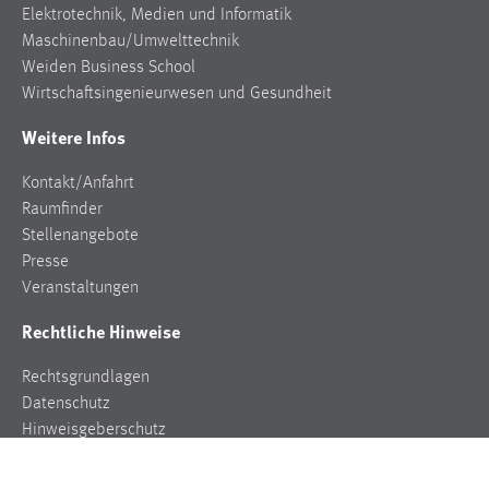
Elektrotechnik, Medien und Informatik
Conversion-Tracking
Maschinenbau/Umwelttechnik
Cookie Laufzeit:
Weiden Business School
3 Monate
Wirtschaftsingenieurwesen und Gesundheit
Weitere Infos
Facebook Pixel
Kontakt/Anfahrt
Name:
Raumfinder
_fbp
Stellenangebote
Anbieter:
Presse
Facebook
Veranstaltungen
Zweck:
Rechtliche Hinweise
Conversion-Tracking
Rechtsgrundlagen
Cookie Laufzeit:
Datenschutz
3 Monate
Hinweisgeberschutz
Impressum