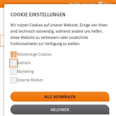
Zum Hauptinhalt springen
MyOTH
Kontakt
DE
COOKIE EINSTELLUNGEN
SUCHE
Wir nutzen Cookies auf unserer Website. Einige von ihnen
sind technisch notwendig, während andere uns helfen,
diese Website zu verbessern oder zusätzliche
JETZT BEWERBEN
Funktionalitäten zur Verfügung zu stellen.
Notwendige Cookies
SUCHE
Statistik
Marketing
FILTER
Externe Medien
Typ
ALLE AUSWÄHLEN
Erstellungsdatum
ABLEHNEN