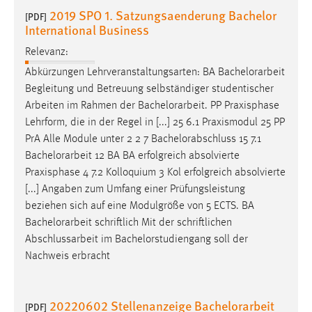
2019 SPO 1. Satzungsaenderung Bachelor
[PDF]
Cookie Laufzeit:
International Business
Max. 13 Monate
Relevanz:
Abkürzungen Lehrveranstaltungsarten: BA
Bachelorarbeit
Begleitung und Betreuung selbständiger studentischer
MARKETING
Arbeiten im Rahmen der
Bachelorarbeit
. PP Praxisphase
Marketing Cookies werden von Drittanbietern
Lehrform, die in der Regel in [...] 25 6.1 Praxismodul 25 PP
verwendet, um personalisierte Werbung anzuzeigen.
PrA Alle Module unter 2 2 7 Bachelorabschluss 15 7.1
Sie tun dies, indem sie Besucher über Websites
Bachelorarbeit
12 BA BA erfolgreich absolvierte
hinweg verfolgen.
Praxisphase 4 7.2 Kolloquium 3 Kol erfolgreich absolvierte
[...] Angaben zum Umfang einer Prüfungsleistung
Google Ads
beziehen sich auf eine Modulgröße von 5 ECTS. BA
Bachelorarbeit
schriftlich Mit der schriftlichen
Name:
Abschlussarbeit im Bachelorstudiengang soll der
_gcl_au
Nachweis erbracht
Anbieter:
Google Ireland Limited
20220602 Stellenanzeige Bachelorarbeit
[PDF]
Zweck: