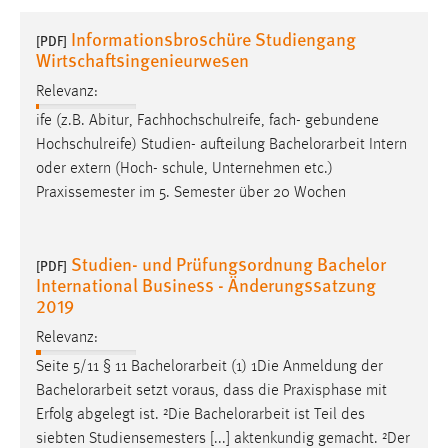
1 Jahr
Informationsbroschüre Studiengang
[PDF]
Wirtschaftsingenieurwesen
Performance
Relevanz:
Name:
ife (z.B. Abitur, Fachhochschulreife, fach- gebundene
staticfilecache
Hochschulreife) Studien- aufteilung
Bachelorarbeit
Intern
oder extern (Hoch- schule, Unternehmen etc.)
Zweck:
Praxissemester im 5. Semester über 20 Wochen
Für performante Seitenauslieferung wird in diesem Cookie
gespeichert, ob man eingeloggt ist.
Studien- und Prüfungsordnung Bachelor
[PDF]
Sprachpräferenz
International Business - Änderungssatzung
2019
Name:
site-language-preference
Relevanz:
Seite 5/11 § 11
Bachelorarbeit
(1) 1Die Anmeldung der
Zweck:
Bachelorarbeit
setzt voraus, dass die Praxisphase mit
Das Cookie speichert die gewählte Sprache der Website.
Erfolg abgelegt ist. ²Die
Bachelorarbeit
ist Teil des
Cookie Laufzeit:
siebten Studiensemesters [...] aktenkundig gemacht. ²Der