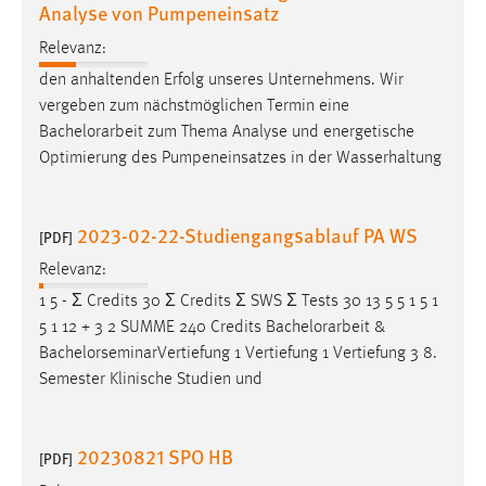
Analyse von Pumpeneinsatz
Conversion-Tracking
Relevanz:
Cookie Laufzeit:
den anhaltenden Erfolg unseres Unternehmens. Wir
3 Monate
vergeben zum nächstmöglichen Termin eine
Bachelorarbeit
zum Thema Analyse und energetische
Facebook Pixel
Optimierung des Pumpeneinsatzes in der Wasserhaltung
Name:
_fbp
2023-02-22-Studiengangsablauf PA WS
[PDF]
Anbieter:
Relevanz:
Facebook
1 5 - Ʃ Credits 30 Ʃ Credits Ʃ SWS Ʃ Tests 30 13 5 5 1 5 1
Zweck:
5 1 12 + 3 2 SUMME 240 Credits
Bachelorarbeit
&
Conversion-Tracking
BachelorseminarVertiefung 1 Vertiefung 1 Vertiefung 3 8.
Semester Klinische Studien und
Cookie Laufzeit:
3 Monate
20230821 SPO HB
[PDF]