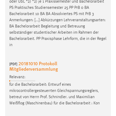
oder ÜbL *2) *2) je 1 Praxissemester und
Bachelorarbeit
Zweck:
PS Praktisches Studiensemester 25 PP PrB 0 BA
Dieser Cookie ist notwendig um sich an der Website
Bachelorarbeit
10 BA BA Absolviertes PS mit PrB 3
einloggen zu können.
Anmerkungen: [...] Abkürzungen Lehrveranstaltungsarten:
Cookie Laufzeit:
BA
Bachelorarbeit
Begleitung und Betreuung
24 Stunden
selbständiger studentischer Arbeiten im Rahmen der
Bachelorarbeit
. PP Praxisphase Lehrform, die in der Regel
in
STATISTIK
Statistik Cookies erfassen Informationen anonym.
20181010 Protokoll
[PDF]
Diese Informationen helfen uns zu verstehen, wie
Mitgliederversammlung
unsere Besucher unsere Website nutzen.
Relevanz:
Matomo
für die
Bachelorarbeit
: Entwurf eines
mikrocontrollergesteuerrten Gleichspannungsreglers,
Name:
betreut von Herrn Prof. Schnindler. und Maximilian
_pk_ref, _pk_cvar, _pk_id, _pk_ses
Weißflog (Maschinenbau) für die
Bachelorarbeit
: Kon
Zweck:
Zugriffsstatistik