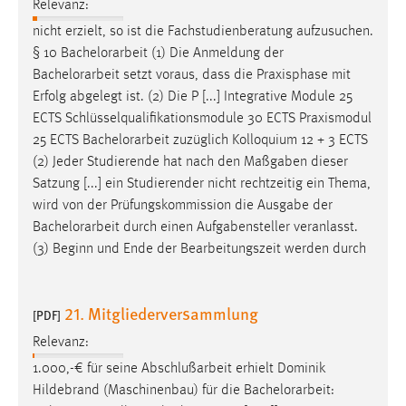
Relevanz:
EXTERNE MEDIEN
nicht erzielt, so ist die Fachstudienberatung aufzusuchen.
Um Inhalte von Videoplattformen und Social Media
§ 10
Bachelorarbeit
(1) Die Anmeldung der
Plattformen anzeigen zu können, werden von diesen
Bachelorarbeit
setzt voraus, dass die Praxisphase mit
externen Medien Cookies gesetzt.
Erfolg abgelegt ist. (2) Die P [...] Integrative Module 25
ECTS Schlüsselqualifikationsmodule 30 ECTS Praxismodul
YouTube
25 ECTS
Bachelorarbeit
zuzüglich Kolloquium 12 + 3 ECTS
(2) Jeder Studierende hat nach den Maßgaben dieser
Vimeo
Satzung [...] ein Studierender nicht rechtzeitig ein Thema,
wird von der Prüfungskommission die Ausgabe der
Bachelorarbeit
durch einen Aufgabensteller veranlasst.
(3) Beginn und Ende der Bearbeitungszeit werden durch
21. Mitgliederversammlung
[PDF]
Relevanz:
1.000,-€ für seine Abschlußarbeit erhielt Dominik
Hildebrand (Maschinenbau) für die
Bachelorarbeit
: