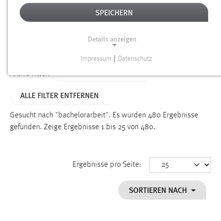
SPEICHERN
Alter
Details anzeigen
SUCHEN
Impressum
|
Datenschutz
NOTWENDIGE COOKIES
ALTER: ÜBER EIN JAHR
Aktive Filter:
Notwendige Cookies ermöglichen grundlegende
ALLE FILTER ENTFERNEN
Funktionen und sind für die einwandfreie Funktion der
Website erforderlich.
Gesucht nach "bachelorarbeit".
Es wurden 480 Ergebnisse
gefunden.
Zeige Ergebnisse 1 bis 25 von 480.
Einverständnis
Name:
cookie_consent
Ergebnisse pro Seite:
Zweck:
SORTIEREN NACH
Dieser Cookie speichert die ausgewählten Einverständnis-
Optionen des Benutzers
Cookie Laufzeit: