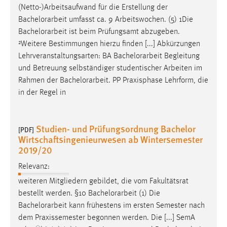
30 Tage
(Netto-)Arbeitsaufwand für die Erstellung der
Bachelorarbeit
umfasst ca. 9 Arbeitswochen. (5) 1Die
Chat
Bachelorarbeit
ist beim Prüfungsamt abzugeben.
²Weitere Bestimmungen hierzu finden [...] Abkürzungen
Name:
Lehrveranstaltungsarten: BA
Bachelorarbeit
Begleitung
MibewSessionID, MIBEW_UserID, mibew_locale, mibew-
und Betreuung selbständiger studentischer Arbeiten im
chat-frame-style-5e9dbeb1811c0446
Rahmen der
Bachelorarbeit
. PP Praxisphase Lehrform, die
in der Regel in
Zweck:
Wird benötigt um die Chatfunktion nutzen zu können.
Cookie Laufzeit:
Studien- und Prüfungsordnung Bachelor
[PDF]
MibewSessionID, mibew-chat-frame-style-
Wirtschaftsingenieurwesen ab Wintersemester
5e9dbeb1811c0446 = Sitzungslaufzeit, mibew_locale = 3
2019/20
Jahre, MIBEW_UserID = 1 Jahr
Relevanz:
weiteren Mitgliedern gebildet, die vom Fakultätsrat
Login
bestellt werden. §10
Bachelorarbeit
(1) Die
Name:
Bachelorarbeit
kann frühestens im ersten Semester nach
fe_user, be_user, be_lastLoginProvider
dem Praxissemester begonnen werden. Die [...] SemA