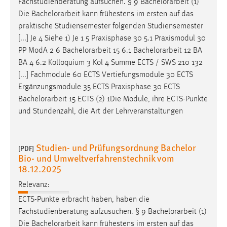
Fachstudienberatung aufsuchen. § 9
Bachelorarbeit
(1)
Die
Bachelorarbeit
kann frühestens im ersten auf das
praktische Studiensemester folgenden Studiensemester
[...] Je 4 Siehe 1) Je 1 5 Praxisphase 30 5.1 Praxismodul 30
PP ModA 2 6
Bachelorarbeit
15 6.1
Bachelorarbeit
12 BA
BA 4 6.2 Kolloquium 3 Kol 4 Summe ECTS / SWS 210 132
[...] Fachmodule 60 ECTS Vertiefungsmodule 30 ECTS
Ergänzungsmodule 35 ECTS Praxisphase 30 ECTS
Bachelorarbeit
15 ECTS (2) 1Die Module, ihre ECTS-Punkte
und Stundenzahl, die Art der Lehrveranstaltungen
Studien- und Prüfungsordnung Bachelor
[PDF]
Bio- und Umweltverfahrenstechnik vom
18.12.2025
Relevanz:
ECTS-Punkte erbracht haben, haben die
Fachstudienberatung aufzusuchen. § 9
Bachelorarbeit
(1)
Die
Bachelorarbeit
kann frühestens im ersten auf das