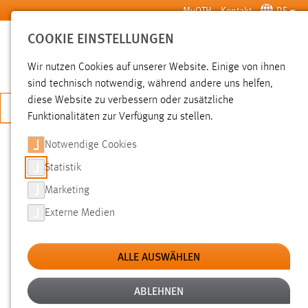
Zum Hauptinhalt springen
MyOTH
Kontakt
DE
COOKIE EINSTELLUNGEN
SUCHE
Wir nutzen Cookies auf unserer Website. Einige von ihnen
sind technisch notwendig, während andere uns helfen,
diese Website zu verbessern oder zusätzliche
JETZT BEWERBEN
Funktionalitäten zur Verfügung zu stellen.
Notwendige Cookies
SUCHE
Statistik
Marketing
FILTER
Externe Medien
Typ
ALLE AUSWÄHLEN
Erstellungsdatum
ABLEHNEN