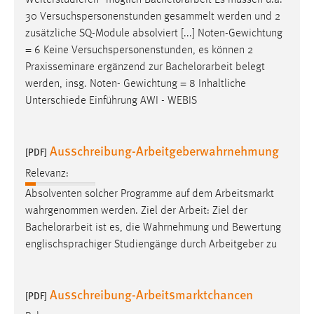
Weiterstudieren“ möglich
Bachelorarbeit
Es müssen u.a.
30 Tage
30 Versuchspersonenstunden gesammelt werden und 2
zusätzliche SQ-Module absolviert [...] Noten-Gewichtung
Chat
= 6 Keine Versuchspersonenstunden, es können 2
Praxisseminare ergänzend zur
Bachelorarbeit
belegt
Name:
werden, insg. Noten- Gewichtung = 8 Inhaltliche
MibewSessionID, MIBEW_UserID, mibew_locale, mibew-
Unterschiede Einführung AWI - WEBIS
chat-frame-style-5e9dbeb1811c0446
Zweck:
Wird benötigt um die Chatfunktion nutzen zu können.
Ausschreibung-Arbeitgeberwahrnehmung
[PDF]
Cookie Laufzeit:
Relevanz:
MibewSessionID, mibew-chat-frame-style-
Absolventen solcher Programme auf dem Arbeitsmarkt
5e9dbeb1811c0446 = Sitzungslaufzeit, mibew_locale = 3
wahrgenommen werden. Ziel der Arbeit: Ziel der
Jahre, MIBEW_UserID = 1 Jahr
Bachelorarbeit
ist es, die Wahrnehmung und Bewertung
englischsprachiger Studiengänge durch Arbeitgeber zu
Login
Name:
Ausschreibung-Arbeitsmarktchancen
[PDF]
fe_user, be_user, be_lastLoginProvider