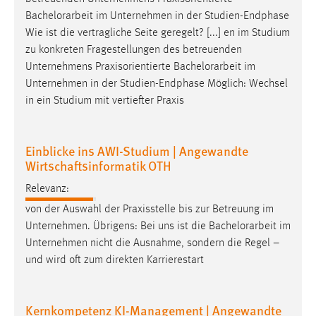
Conversion-Tracking
Bachelorarbeit
im Unternehmen in der Studien-Endphase
Wie ist die vertragliche Seite geregelt? [...] en im Studium
Cookie Laufzeit:
zu konkreten Fragestellungen des betreuenden
3 Monate
Unternehmens Praxisorientierte
Bachelorarbeit
im
Unternehmen in der Studien-Endphase Möglich: Wechsel
Facebook Pixel
in ein Studium mit vertiefter Praxis
Name:
_fbp
Einblicke ins AWI-Studium | Angewandte
Wirtschaftsinformatik OTH
Anbieter:
Facebook
Relevanz:
Zweck:
von der Auswahl der Praxisstelle bis zur Betreuung im
Conversion-Tracking
Unternehmen. Übrigens: Bei uns ist die
Bachelorarbeit
im
Unternehmen nicht die Ausnahme, sondern die Regel –
Cookie Laufzeit:
und wird oft zum direkten Karrierestart
3 Monate
Kernkompetenz KI-Management | Angewandte