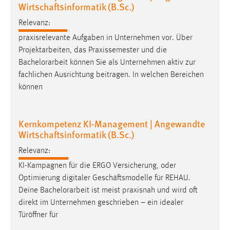
EXTERNE MEDIEN
Wirtschaftsinformatik (B.Sc.)
Um Inhalte von Videoplattformen und Social Media
Relevanz:
Plattformen anzeigen zu können, werden von diesen
praxisrelevante Aufgaben in Unternehmen vor. Über
externen Medien Cookies gesetzt.
Projektarbeiten, das Praxissemester und die
Bachelorarbeit
können Sie als Unternehmen aktiv zur
YouTube
fachlichen Ausrichtung beitragen. In welchen Bereichen
können
Vimeo
Kernkompetenz KI-Management | Angewandte
Wirtschaftsinformatik (B.Sc.)
Relevanz:
KI-Kampagnen für die ERGO Versicherung, oder
Optimierung digitaler Geschäftsmodelle für REHAU.
Deine
Bachelorarbeit
ist meist praxisnah und wird oft
direkt im Unternehmen geschrieben – ein idealer
Türöffner für