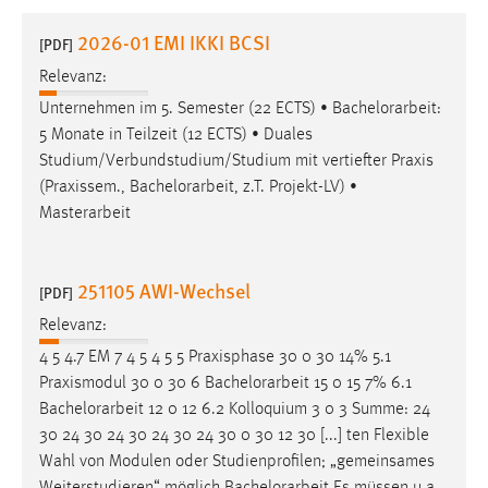
1 Jahr
2026-01 EMI IKKI BCSI
[PDF]
Relevanz:
Performance
Unternehmen im 5. Semester (22 ECTS) •
Bachelorarbeit
:
Name:
5 Monate in Teilzeit (12 ECTS) • Duales
staticfilecache
Studium/Verbundstudium/Studium mit vertiefter Praxis
(Praxissem.,
Bachelorarbeit
, z.T. Projekt-LV) •
Zweck:
Masterarbeit
Für performante Seitenauslieferung wird in diesem Cookie
gespeichert, ob man eingeloggt ist.
251105 AWI-Wechsel
[PDF]
Sprachpräferenz
Relevanz:
Name:
4 5 4.7 EM 7 4 5 4 5 5 Praxisphase 30 0 30 14% 5.1
site-language-preference
Praxismodul 30 0 30 6
Bachelorarbeit
15 0 15 7% 6.1
Zweck:
Bachelorarbeit
12 0 12 6.2 Kolloquium 3 0 3 Summe: 24
Das Cookie speichert die gewählte Sprache der Website.
30 24 30 24 30 24 30 24 30 0 30 12 30 [...] ten Flexible
Wahl von Modulen oder Studienprofilen; „gemeinsames
Cookie Laufzeit: