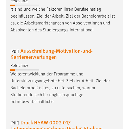
Relevanz:
Zweck:
rt sind und welche Faktoren ihren Berufseinstieg
Dieser Cookie ist notwendig um sich an der Website
beeinflussen. Ziel der Arbeit: Ziel der
Bachelorarbeit
ist
einloggen zu können.
es, die Arbeitsmarktchancen von Absolventinnen und
Cookie Laufzeit:
Absolventen des Studiengangs International
24 Stunden
Ausschreibung-Motivation-und-
[PDF]
Karriereerwartungen
STATISTIK
Relevanz:
Statistik Cookies erfassen Informationen anonym.
Diese Informationen helfen uns zu verstehen, wie
Weiterentwicklung der Programme und
unsere Besucher unsere Website nutzen.
Unterstützungsangebote bei. Ziel der Arbeit: Ziel der
Bachelorarbeit
ist es, zu untersuchen, warum
Matomo
Studierende sich für englischsprachige
betriebswirtschaftliche
Name:
_pk_ref, _pk_cvar, _pk_id, _pk_ses
Druck HSAW 0002 017
Zweck:
[PDF]
Unternehmensroschuere Duales Studium
Zugriffsstatistik