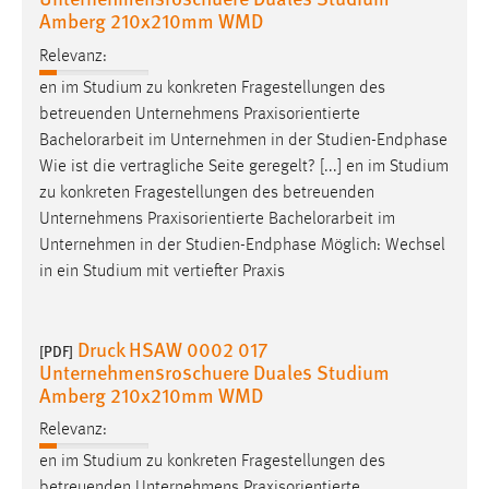
Amberg 210x210mm WMD
Cookie Laufzeit:
Relevanz:
Max. 13 Monate
en im Studium zu konkreten Fragestellungen des
betreuenden Unternehmens Praxisorientierte
Bachelorarbeit
im Unternehmen in der Studien-Endphase
MARKETING
Wie ist die vertragliche Seite geregelt? [...] en im Studium
Marketing Cookies werden von Drittanbietern
zu konkreten Fragestellungen des betreuenden
verwendet, um personalisierte Werbung anzuzeigen.
Unternehmens Praxisorientierte
Bachelorarbeit
im
Sie tun dies, indem sie Besucher über Websites
Unternehmen in der Studien-Endphase Möglich: Wechsel
hinweg verfolgen.
in ein Studium mit vertiefter Praxis
Google Ads
Druck HSAW 0002 017
[PDF]
Name:
Unternehmensroschuere Duales Studium
_gcl_au
Amberg 210x210mm WMD
Anbieter:
Relevanz:
Google Ireland Limited
en im Studium zu konkreten Fragestellungen des
Zweck:
betreuenden Unternehmens Praxisorientierte