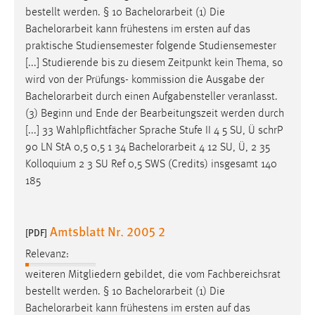
30 Tage
bestellt werden. § 10
Bachelorarbeit
(1) Die
Bachelorarbeit
kann frühestens im ersten auf das
Chat
praktische Studiensemester folgende Studiensemester
[...] Studierende bis zu diesem Zeitpunkt kein Thema, so
Name:
wird von der Prüfungs- kommission die Ausgabe der
MibewSessionID, MIBEW_UserID, mibew_locale, mibew-
Bachelorarbeit
durch einen Aufgabensteller veranlasst.
chat-frame-style-5e9dbeb1811c0446
(3) Beginn und Ende der Bearbeitungszeit werden durch
Zweck:
[...] 33 Wahlpflichtfächer Sprache Stufe II 4 5 SU, Ü schrP
Wird benötigt um die Chatfunktion nutzen zu können.
90 LN StA 0,5 0,5 1 34
Bachelorarbeit
4 12 SU, Ü, 2 35
Kolloquium 2 3 SU Ref 0,5 SWS (Credits) insgesamt 140
Cookie Laufzeit:
185
MibewSessionID, mibew-chat-frame-style-
5e9dbeb1811c0446 = Sitzungslaufzeit, mibew_locale = 3
Jahre, MIBEW_UserID = 1 Jahr
Amtsblatt Nr. 2005 2
[PDF]
Relevanz:
Login
weiteren Mitgliedern gebildet, die vom Fachbereichsrat
Name:
bestellt werden. § 10
Bachelorarbeit
(1) Die
fe_user, be_user, be_lastLoginProvider
Bachelorarbeit
kann frühestens im ersten auf das