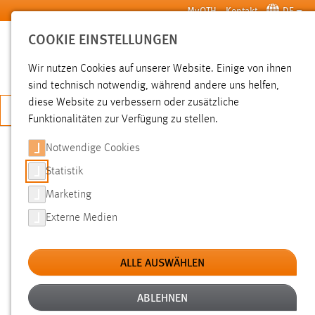
Zum Hauptinhalt springen
MyOTH
Kontakt
DE
COOKIE EINSTELLUNGEN
SUCHE
Wir nutzen Cookies auf unserer Website. Einige von ihnen
sind technisch notwendig, während andere uns helfen,
diese Website zu verbessern oder zusätzliche
JETZT BEWERBEN
Funktionalitäten zur Verfügung zu stellen.
Notwendige Cookies
SUCHE
Statistik
Marketing
FILTER
Externe Medien
Typ
ALLE AUSWÄHLEN
Erstellungsdatum
ABLEHNEN