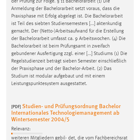
der Prüfung zur Folge. § 11
Bachelorarbeit
(1) Die
1 Jahr
Anmeldung der
Bachelorarbeit
setzt voraus, dass die
Praxisphase mit Erfolg abgelegt ist. Die
Bachelorarbeit
Performance
ist Teil des siebten Studiensemesters [...] aktenkundig
gemacht. Der (Netto-)Arbeitsaufwand für die Erstellung
Name:
der
Bachelorarbeit
umfasst ca. 9 Arbeitswochen. (4) Die
staticfilecache
Bachelorarbeit
ist beim Prüfungsamt in zweifach
gebundener Ausfertigung zzgl. einer [...] Studiums (1) Die
Zweck:
Regelstudienzeit beträgt sieben Semester einschließlich
Für performante Seitenauslieferung wird in diesem Cookie
gespeichert, ob man eingeloggt ist.
der Praxisphase und der
Bachelor-Arbeit
. (2) Das
Studium ist modular aufgebaut und mit einem
Leistungspunktesystem ausgestattet.
Sprachpräferenz
Name:
Studien- und Prüfungsordnung Bachelor
site-language-preference
[PDF]
Internationales Technologiemanagement ab
Zweck:
Wintersemester 2004/5
Das Cookie speichert die gewählte Sprache der Website.
Relevanz:
Cookie Laufzeit:
weiteren Mitgliedern gebil- det, die vom Fachbereichsrat