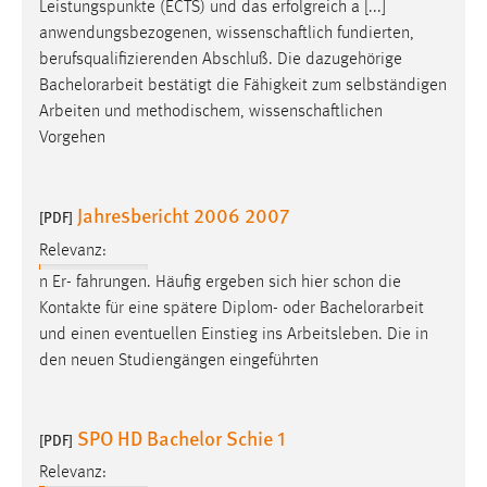
Leistungspunkte (ECTS) und das erfolgreich a [...]
Conversion-Tracking
anwendungsbezogenen, wissenschaftlich fundierten,
berufsqualifizierenden Abschluß. Die dazugehörige
Cookie Laufzeit:
Bachelorarbeit
bestätigt die Fähigkeit zum selbständigen
3 Monate
Arbeiten und methodischem, wissenschaftlichen
Vorgehen
Facebook Pixel
Name:
Jahresbericht 2006 2007
[PDF]
_fbp
Relevanz:
Anbieter:
Facebook
n Er- fahrungen. Häufig ergeben sich hier schon die
Kontakte für eine spätere Diplom- oder
Bachelorarbeit
Zweck:
und einen eventuellen Einstieg ins Arbeitsleben. Die in
Conversion-Tracking
den neuen Studiengängen eingeführten
Cookie Laufzeit:
3 Monate
SPO HD Bachelor Schie 1
[PDF]
Relevanz: