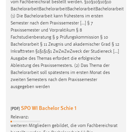
vom Fachbereichsrat bestellt werden. §10§10§10§10
Bachelorarbeit
Bachelorarbeit
Bachelorarbeit
Bachelorarbeit
(1) Die
Bachelorarbeit
kann frühestens im ersten
Semester nach dem Praxissemester [...] § 7
Praxissemester und Vorpraktikum § 8
Fachstudienberatung § 9 Prüfungskommission § 10
Bachelorarbeit
§ 11 Zeugnis und akademischer Grad § 12
Inkrafttreten §1§1§1§1 ZwZwZwZweck der Studieneck [...]
Ausgabe des Themas erfordert die erfolgreiche
Ableistung des Praxissemesters. (2) Das Thema der
Bachelorarbeit
soll spätestens im ersten Monat des
zweiten Semesters nach dem Praxissemester
ausgegeben werden
SPO WI Bachelor Schie 1
[PDF]
Relevanz:
weiteren Mitgliedern gebildet, die vom Fachbereichsrat