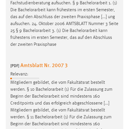
Fachstudienberatung aufsuchen. § 9
Bachelorarbeit
1. (1)
Cookie Laufzeit:
Die
Bachelorarbeit
kann frühestens im ersten Semester,
Max. 13 Monate
das auf den Abschluss der zweiten Praxisphase [...] ung
aufsuchen. 24. Oktober 2006 AMTSBLATT Nummer 3 Seite
25 § 9
Bachelorarbeit
3. (1) Die
Bachelorarbeit
kann
frühestens im ersten Semester, das auf den Abschluss
MARKETING
der zweiten Praxisphase
Marketing Cookies werden von Drittanbietern
verwendet, um personalisierte Werbung anzuzeigen.
Sie tun dies, indem sie Besucher über Websites
Amtsblatt Nr. 2007 3
[PDF]
hinweg verfolgen.
Relevanz:
Google Ads
Mitgliedern gebildet, die vom Fakultätsrat bestellt
werden. § 10
Bachelorarbeit
(1) Für die Zulassung zum
Name:
Beginn der
Bachelorarbeit
sind mindestens 160
_gcl_au
Creditpoints und das erfolgreich abgeschlossene [...]
Mitgliedern gebildet, die vom Fakultätsrat bestellt
Anbieter:
werden. § 11
Bachelorarbeit
(1) Für die Zulassung zum
Google Ireland Limited
Beginn der
Bachelorarbeit
sind mindestens 160
Zweck: