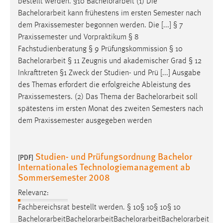
bestellt werden. §10
Bachelorarbeit
(1) Die
Bachelorarbeit
kann frühestens im ersten Semester nach
dem Praxissemester begonnen werden. Die [...] § 7
Praxissemester und Vorpraktikum § 8
Fachstudienberatung § 9 Prüfungskommission § 10
Bachelorarbeit
§ 11 Zeugnis und akademischer Grad § 12
Inkrafttreten §1 Zweck der Studien- und Prü [...] Ausgabe
des Themas erfordert die erfolgreiche Ableistung des
Praxissemesters. (2) Das Thema der
Bachelorarbeit
soll
spätestens im ersten Monat des zweiten Semesters nach
dem Praxissemester ausgegeben werden
Studien- und Prüfungsordnung Bachelor
[PDF]
Internationales Technologiemanagement ab
Sommersemester 2008
Relevanz:
Fachbereichsrat bestellt werden. § 10§ 10§ 10§ 10
Bachelorarbeit
Bachelorarbeit
Bachelorarbeit
Bachelorarbeit