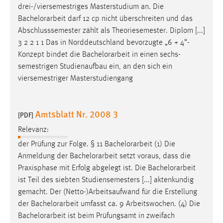
drei-/viersemestriges Masterstudium an. Die
Bachelorarbeit
darf 12 cp nicht überschreiten und das
Abschlusssemester zählt als Theoriesemester. Diplom [...]
3 2 2 1 1 Das in Norddeutschland bevorzugte „6 + 4“-
Konzept bindet die
Bachelorarbeit
in einen sechs-
semestrigen Studienaufbau ein, an den sich ein
viersemestriger Masterstudiengang
Amtsblatt Nr. 2008 3
[PDF]
Relevanz:
der Prüfung zur Folge. § 11
Bachelorarbeit
(1) Die
Anmeldung der
Bachelorarbeit
setzt voraus, dass die
Praxisphase mit Erfolg abgelegt ist. Die
Bachelorarbeit
ist Teil des siebten Studiensemesters [...] aktenkundig
gemacht. Der (Netto-)Arbeitsaufwand für die Erstellung
der
Bachelorarbeit
umfasst ca. 9 Arbeitswochen. (4) Die
Bachelorarbeit
ist beim Prüfungsamt in zweifach