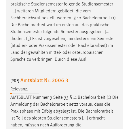
praktische Studiensemester folgende Studiensemester
Zweck:
[...] weiteren Mitgliedern gebildet, die vom
Dieser Cookie ist notwendig um sich an der Website
einloggen zu können.
Fachbereichsrat bestellt werden. § 10
Bachelorarbeit
(1)
Die
Bachelorarbeit
wird im ersten auf das praktische
Cookie Laufzeit:
Studiensemester folgende Semester ausgegeben. [...]
24 Stunden
thoden. (3) Es ist vorgesehen, mindestens ein Semester
(Studien- oder Praxissemester oder
Bachelorarbeit
) im
Land der gewählten mittel- oder osteuropäischen
STATISTIK
Sprache zu verbringen. Durch diese Ausl
Statistik Cookies erfassen Informationen anonym.
Diese Informationen helfen uns zu verstehen, wie
Amtsblatt Nr. 2006 3
[PDF]
unsere Besucher unsere Website nutzen.
Relevanz:
Matomo
AMTSBLATT Nummer 3 Seite 33 § 11
Bachelorarbeit
(1) Die
Anmeldung der
Bachelorarbeit
setzt voraus, dass die
Name:
Praxisphase mit Erfolg abgelegt ist. Die
Bachelorarbeit
_pk_ref, _pk_cvar, _pk_id, _pk_ses
ist Teil des siebten Studiensemesters [...] erbracht
Zweck:
haben, müssen nach Aufforderung die
Zugriffsstatistik