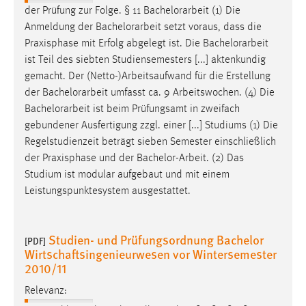
EXTERNE MEDIEN
der Prüfung zur Folge. § 11
Bachelorarbeit
(1) Die
Um Inhalte von Videoplattformen und Social Media
Anmeldung der
Bachelorarbeit
setzt voraus, dass die
Plattformen anzeigen zu können, werden von diesen
Praxisphase mit Erfolg abgelegt ist. Die
Bachelorarbeit
externen Medien Cookies gesetzt.
ist Teil des siebten Studiensemesters [...] aktenkundig
gemacht. Der (Netto-)Arbeitsaufwand für die Erstellung
YouTube
der
Bachelorarbeit
umfasst ca. 9 Arbeitswochen. (4) Die
Bachelorarbeit
ist beim Prüfungsamt in zweifach
gebundener Ausfertigung zzgl. einer [...] Studiums (1) Die
Vimeo
Regelstudienzeit beträgt sieben Semester einschließlich
der Praxisphase und der
Bachelor-Arbeit
. (2) Das
Studium ist modular aufgebaut und mit einem
Leistungspunktesystem ausgestattet.
Studien- und Prüfungsordnung Bachelor
[PDF]
Wirtschaftsingenieurwesen vor Wintersemester
2010/11
Relevanz: