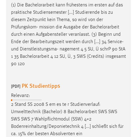
(1) Die
Bachelorarbeit
kann frühestens im ersten auf das
praktische Studiensemester [...] Studierende bis zu
diesem Zeitpunkt kein Thema, so wird von der
Prüfungskom- mission die Ausgabe der
Bachelorarbeit
durch einen Aufgabensteller veranlasst. (3) Beginn und
Ende der Bearbeitungszeit werden durch [...] 34 Service-
und Dienstleistungsma- nagement 4 5 SU, Ü schrP 90 StA
1 35
Bachelorarbeit
4 12 SU, Ü, 3 SWS (Credits) insgesamt
90 120
PK Studientipps
[PDF]
Relevanz:
2 Stand SS 2008 S em es te r Studienverlauf:
Umwelttechnik (Bachelor) 8
Bachelorarbeit
SWS SWS
SWS SWS 7 Wahlpflichtmodul (SSW) 4+2
Bodenreinhaltung/Deponietechnik 4 [...] schließt sich für
ca. 15% der besten Absolventen ein