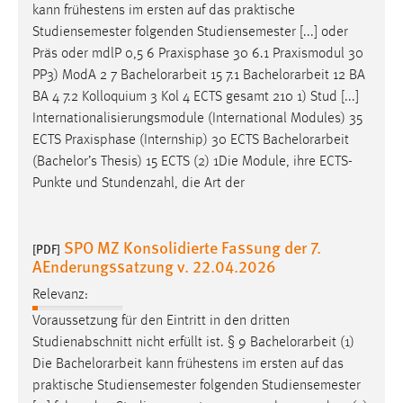
kann frühestens im ersten auf das praktische
Zweck:
Studiensemester folgenden Studiensemester [...] oder
Dieser Cookie ist notwendig um sich an der Website
Präs oder mdlP 0,5 6 Praxisphase 30 6.1 Praxismodul 30
einloggen zu können.
PP3) ModA 2 7
Bachelorarbeit
15 7.1
Bachelorarbeit
12 BA
Cookie Laufzeit:
BA 4 7.2 Kolloquium 3 Kol 4 ECTS gesamt 210 1) Stud [...]
24 Stunden
Internationalisierungsmodule (International Modules) 35
ECTS Praxisphase (Internship) 30 ECTS
Bachelorarbeit
(Bachelor’s Thesis) 15 ECTS (2) 1Die Module, ihre ECTS-
STATISTIK
Punkte und Stundenzahl, die Art der
Statistik Cookies erfassen Informationen anonym.
Diese Informationen helfen uns zu verstehen, wie
SPO MZ Konsolidierte Fassung der 7.
[PDF]
unsere Besucher unsere Website nutzen.
AEnderungssatzung v. 22.04.2026
Matomo
Relevanz:
Voraussetzung für den Eintritt in den dritten
Name:
Studienabschnitt nicht erfüllt ist. § 9
Bachelorarbeit
(1)
_pk_ref, _pk_cvar, _pk_id, _pk_ses
Die
Bachelorarbeit
kann frühestens im ersten auf das
Zweck:
praktische Studiensemester folgenden Studiensemester
Zugriffsstatistik