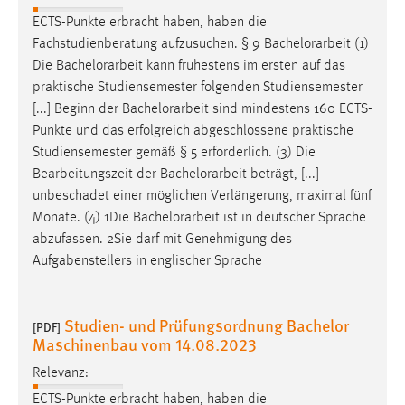
1 Jahr
ECTS-Punkte erbracht haben, haben die
Fachstudienberatung aufzusuchen. § 9
Bachelorarbeit
(1)
Performance
Die
Bachelorarbeit
kann frühestens im ersten auf das
praktische Studiensemester folgenden Studiensemester
Name:
[...] Beginn der
Bachelorarbeit
sind mindestens 160 ECTS-
staticfilecache
Punkte und das erfolgreich abgeschlossene praktische
Studiensemester gemäß § 5 erforderlich. (3) Die
Zweck:
Bearbeitungszeit der
Bachelorarbeit
beträgt, [...]
Für performante Seitenauslieferung wird in diesem Cookie
unbeschadet einer möglichen Verlängerung, maximal fünf
gespeichert, ob man eingeloggt ist.
Monate. (4) 1Die
Bachelorarbeit
ist in deutscher Sprache
abzufassen. 2Sie darf mit Genehmigung des
Sprachpräferenz
Aufgabenstellers in englischer Sprache
Name:
site-language-preference
Studien- und Prüfungsordnung Bachelor
[PDF]
Zweck:
Maschinenbau vom 14.08.2023
Das Cookie speichert die gewählte Sprache der Website.
Relevanz:
Cookie Laufzeit:
ECTS-Punkte erbracht haben, haben die