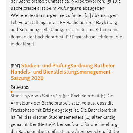
der
Bachelorarbeit
umfasst ca. 9 Arbeitswochen. (5) 1Die
Bachelorarbeit
ist beim Prüfungsamt abzugeben.
²Weitere Bestimmungen hierzu finden [...] Abkürzungen
Lehrveranstaltungsarten: BA
Bachelorarbeit
Begleitung
und Betreuung selbständiger studentischer Arbeiten im
Rahmen der
Bachelorarbeit
. PP Praxisphase Lehrform, die
in der Regel
Studien- und Prüfungsordnung Bachelor
[PDF]
Handels- und Dienstleistungsmanagement -
Satzung 2020
Relevanz:
Stand: 07/2020 Seite 5/13 § 11
Bachelorarbeit
(1) Die
Anmeldung der
Bachelorarbeit
setzt voraus, dass die
Praxisphase mit Erfolg abgelegt ist. Die
Bachelorarbeit
ist Teil des siebten Studiensemesters [...] aktenkundig
gemacht. Der (Netto-)Arbeitsaufwand für die Erstellung
der
Bachelorarbeit
umfasst ca. 9 Arbeitswochen. (5) Die