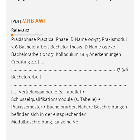
EXTERNE MEDIEN
Um Inhalte von Videoplattformen und Social Media
MHB AWI
Plattformen anzeigen zu können, werden von diesen
[PDF]
externen Medien Cookies gesetzt.
Relevanz:
Praxisphase Practical Phase ID Name 00475 Praxismodul
YouTube
3.6
Bachelorarbeit
Bachelor-Thesis ID Name 02050
Bachelorarbeit
02051 Kolloquium 18 4 Anerkennungen
Vimeo
Crediting 4.1 [...]
................................................................................... 17 3.6
Bachelorarbeit
............................................................................................
[...] Vertiefungsmodule (s. Tabelle) •
Schlüsselqualifikationsmodule (s. Tabelle) •
Praxissemester •
Bachelorarbeit
Nähere Beschreibungen
befinden sich in der entsprechenden
Modulbeschreibung. Einzelne Ve