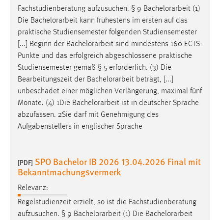
30 Tage
Fachstudienberatung aufzusuchen. § 9
Bachelorarbeit
(1)
Die
Bachelorarbeit
kann frühestens im ersten auf das
Chat
praktische Studiensemester folgenden Studiensemester
[...] Beginn der
Bachelorarbeit
sind mindestens 160 ECTS-
Name:
Punkte und das erfolgreich abgeschlossene praktische
MibewSessionID, MIBEW_UserID, mibew_locale, mibew-
Studiensemester gemäß § 5 erforderlich. (3) Die
chat-frame-style-5e9dbeb1811c0446
Bearbeitungszeit der
Bachelorarbeit
beträgt, [...]
Zweck:
unbeschadet einer möglichen Verlängerung, maximal fünf
Wird benötigt um die Chatfunktion nutzen zu können.
Monate. (4) 1Die
Bachelorarbeit
ist in deutscher Sprache
abzufassen. 2Sie darf mit Genehmigung des
Cookie Laufzeit:
Aufgabenstellers in englischer Sprache
MibewSessionID, mibew-chat-frame-style-
5e9dbeb1811c0446 = Sitzungslaufzeit, mibew_locale = 3
Jahre, MIBEW_UserID = 1 Jahr
SPO Bachelor IB 2026 13.04.2026 Final mit
[PDF]
Bekanntmachungsvermerk
Login
Relevanz:
Name:
Regelstudienzeit erzielt, so ist die Fachstudienberatung
fe_user, be_user, be_lastLoginProvider
aufzusuchen. § 9
Bachelorarbeit
(1) Die
Bachelorarbeit