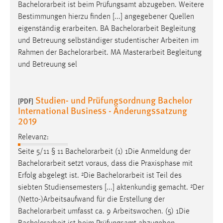
Bachelorarbeit
ist beim Prüfungsamt abzugeben. Weitere
Bestimmungen hierzu finden [...] angegebener Quellen
eigenständig erarbeiten. BA
Bachelorarbeit
Begleitung
und Betreuung selbständiger studentischer Arbeiten im
Rahmen der
Bachelorarbeit
. MA Masterarbeit Begleitung
und Betreuung sel
Studien- und Prüfungsordnung Bachelor
[PDF]
International Business - Änderungssatzung
2019
Relevanz:
Seite 5/11 § 11
Bachelorarbeit
(1) 1Die Anmeldung der
Bachelorarbeit
setzt voraus, dass die Praxisphase mit
Erfolg abgelegt ist. ²Die
Bachelorarbeit
ist Teil des
siebten Studiensemesters [...] aktenkundig gemacht. ²Der
(Netto-)Arbeitsaufwand für die Erstellung der
Bachelorarbeit
umfasst ca. 9 Arbeitswochen. (5) 1Die