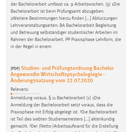
der
Bachelorarbeit
umfasst ca. 9 Arbeitswochen. (5) 1Die
Bachelorarbeit
ist beim Prüfungsamt abzugeben.
2Weitere Bestimmungen hierzu finden [...] Abkürzungen
Lehrveranstaltungsarten: BA
Bachelorarbeit
Begleitung
und Betreuung selbständiger studentischer Arbeiten im
Rahmen der
Bachelorarbeit
. PP Praxisphase Lehrform, die
in der Regel in einem
Studien- und Prüfungsordnung Bachelor
[PDF]
Angewandte Wirtschaftspsychologiegie -
Änderungssatzung vom 22.07.2020
Relevanz:
Anmeldung voraus. § 11
Bachelorarbeit
(1) 1Die
Anmeldung der
Bachelorarbeit
setzt voraus, dass die
Praxisphase mit Erfolg abgelegt ist. ²Die
Bachelorarbeit
ist Teil des siebten Studiensemesters [...] aktenkundig
gemacht. ²Der (Netto-)Arbeitsaufwand für die Erstellung