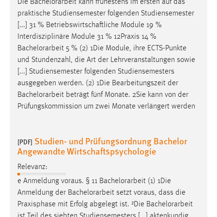
Die
Bachelorarbeit
kann frühestens im ersten auf das
praktische Studiensemester folgenden Studiensemester
[...] 31 % Betriebswirtschaftliche Module 19 %
Interdisziplinäre Module 31 % 12Praxis 14 %
Bachelorarbeit
5 % (2) 1Die Module, ihre ECTS-Punkte
und Stundenzahl, die Art der Lehrveranstaltungen sowie
[...] Studiensemester folgenden Studiensemesters
ausgegeben werden. (2) 1Die Bearbeitungszeit der
Bachelorarbeit
beträgt fünf Monate. 2Sie kann von der
Prüfungskommission um zwei Monate verlängert werden
Studien- und Prüfungsordnung Bachelor
[PDF]
Angewandte Wirtschaftspsychologie
Relevanz:
e Anmeldung voraus. § 11
Bachelorarbeit
(1) 1Die
Anmeldung der
Bachelorarbeit
setzt voraus, dass die
Praxisphase mit Erfolg abgelegt ist. ²Die
Bachelorarbeit
ist Teil des siebten Studiensemesters [...] aktenkundig