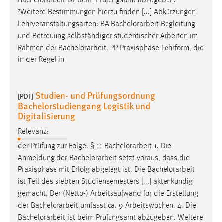
Bachelorarbeit
ist beim Prüfungsamt abzugeben.
²Weitere Bestimmungen hierzu finden [...] Abkürzungen
Lehrveranstaltungsarten: BA
Bachelorarbeit
Begleitung
und Betreuung selbständiger studentischer Arbeiten im
Rahmen der
Bachelorarbeit
. PP Praxisphase Lehrform, die
in der Regel in
Studien- und Prüfungsordnung
[PDF]
Bachelorstudiengang Logistik und
Digitalisierung
Relevanz:
der Prüfung zur Folge. § 11
Bachelorarbeit
1. Die
Anmeldung der
Bachelorarbeit
setzt voraus, dass die
Praxisphase mit Erfolg abgelegt ist. Die
Bachelorarbeit
ist Teil des siebten Studiensemesters [...] aktenkundig
gemacht. Der (Netto-) Arbeitsaufwand für die Erstellung
der
Bachelorarbeit
umfasst ca. 9 Arbeitswochen. 4. Die
Bachelorarbeit
ist beim Prüfungsamt abzugeben. Weitere