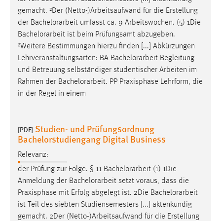
gemacht. ²Der (Netto-)Arbeitsaufwand für die Erstellung
der
Bachelorarbeit
umfasst ca. 9 Arbeitswochen. (5) 1Die
Bachelorarbeit
ist beim Prüfungsamt abzugeben.
²Weitere Bestimmungen hierzu finden [...] Abkürzungen
Lehrveranstaltungsarten: BA
Bachelorarbeit
Begleitung
und Betreuung selbständiger studentischer Arbeiten im
Rahmen der
Bachelorarbeit
. PP Praxisphase Lehrform, die
in der Regel in einem
Studien- und Prüfungsordnung
[PDF]
Bachelorstudiengang Digital Business
Relevanz:
der Prüfung zur Folge. § 11
Bachelorarbeit
(1) 1Die
Anmeldung der
Bachelorarbeit
setzt voraus, dass die
Praxisphase mit Erfolg abgelegt ist. 2Die
Bachelorarbeit
ist Teil des siebten Studiensemesters [...] aktenkundig
gemacht. 2Der (Netto-)Arbeitsaufwand für die Erstellung