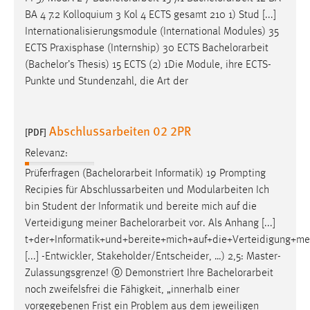
Conversion-Tracking
BA 4 7.2 Kolloquium 3 Kol 4 ECTS gesamt 210 1) Stud [...]
Internationalisierungsmodule (International Modules) 35
Cookie Laufzeit:
ECTS Praxisphase (Internship) 30 ECTS
Bachelorarbeit
3 Monate
(Bachelor’s Thesis) 15 ECTS (2) 1Die Module, ihre ECTS-
Punkte und Stundenzahl, die Art der
Facebook Pixel
Name:
Abschlussarbeiten 02 2PR
[PDF]
_fbp
Relevanz:
Anbieter:
Prüferfragen (
Bachelorarbeit
Informatik) 19 Prompting
Facebook
Recipies für Abschlussarbeiten und Modularbeiten Ich
Zweck:
bin Student der Informatik und bereite mich auf die
Conversion-Tracking
Verteidigung meiner
Bachelorarbeit
vor. Als Anhang [...]
t+der+Informatik+und+bereite+mich+auf+die+Verteidigung+me
Cookie Laufzeit:
[...] -Entwickler, Stakeholder/Entscheider, …) 2,5: Master-
3 Monate
Zulassungsgrenze! ⓪ Demonstriert Ihre
Bachelorarbeit
noch zweifelsfrei die Fähigkeit, „innerhalb einer
vorgegebenen Frist ein Problem aus dem jeweiligen