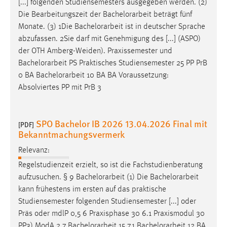
[...] folgenden Studiensemesters ausgegeben werden. (2)
Die Bearbeitungszeit der
Bachelorarbeit
beträgt fünf
Cookie Laufzeit:
Monate. (3) 1Die
Bachelorarbeit
ist in deutscher Sprache
Max. 13 Monate
abzufassen. 2Sie darf mit Genehmigung des [...] (ASPO)
der OTH Amberg-Weiden). Praxissemester und
Bachelorarbeit
PS Praktisches Studiensemester 25 PP PrB
MARKETING
0 BA
Bachelorarbeit
10 BA BA Voraussetzung:
Marketing Cookies werden von Drittanbietern
Absolviertes PP mit PrB 3
verwendet, um personalisierte Werbung anzuzeigen.
Sie tun dies, indem sie Besucher über Websites
SPO Bachelor IB 2026 13.04.2026 Final mit
hinweg verfolgen.
[PDF]
Bekanntmachungsvermerk
Google Ads
Relevanz:
Regelstudienzeit erzielt, so ist die Fachstudienberatung
Name:
aufzusuchen. § 9
Bachelorarbeit
(1) Die
Bachelorarbeit
_gcl_au
kann frühestens im ersten auf das praktische
Anbieter:
Studiensemester folgenden Studiensemester [...] oder
Google Ireland Limited
Präs oder mdlP 0,5 6 Praxisphase 30 6.1 Praxismodul 30
Zweck:
PP3) ModA 2 7
Bachelorarbeit
15 7.1
Bachelorarbeit
12 BA