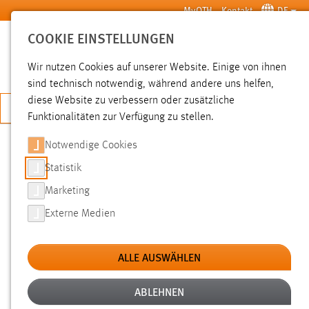
Zum Hauptinhalt springen
MyOTH
Kontakt
DE
COOKIE EINSTELLUNGEN
SUCHE
Wir nutzen Cookies auf unserer Website. Einige von ihnen
sind technisch notwendig, während andere uns helfen,
diese Website zu verbessern oder zusätzliche
JETZT BEWERBEN
Funktionalitäten zur Verfügung zu stellen.
Notwendige Cookies
SUCHE
Statistik
Marketing
FILTER
Externe Medien
Typ
ALLE AUSWÄHLEN
Erstellungsdatum
ABLEHNEN