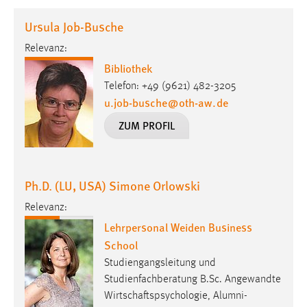
1 Jahr
Ursula Job-Busche
Relevanz:
Performance
Bibliothek
Name:
Telefon: +49 (9621) 482-3205
staticfilecache
u.job-busche
@
oth-aw
.
de
Zweck:
ZUM PROFIL
Für performante Seitenauslieferung wird in diesem Cookie
gespeichert, ob man eingeloggt ist.
Ph.D. (LU, USA) Simone Orlowski
Sprachpräferenz
Relevanz:
Name:
Lehrpersonal Weiden Business
site-language-preference
School
Zweck:
Studiengangsleitung und
Das Cookie speichert die gewählte Sprache der Website.
Studienfachberatung B.Sc. Angewandte
Cookie Laufzeit:
Wirtschaftspsychologie, Alumni-