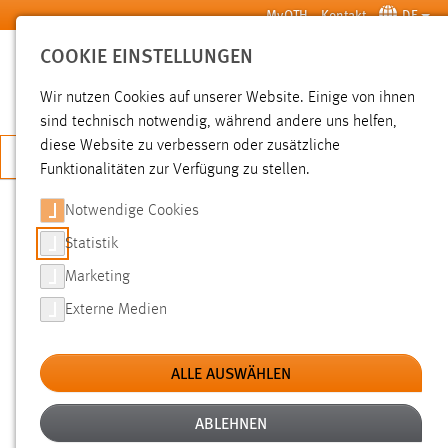
Zum Hauptinhalt springen
MyOTH
Kontakt
DE
COOKIE EINSTELLUNGEN
SUCHE
Wir nutzen Cookies auf unserer Website. Einige von ihnen
sind technisch notwendig, während andere uns helfen,
diese Website zu verbessern oder zusätzliche
JETZT BEWERBEN
Funktionalitäten zur Verfügung zu stellen.
Notwendige Cookies
SUCHE
Statistik
Marketing
FILTER
Externe Medien
Typ
ALLE AUSWÄHLEN
Erstellungsdatum
ABLEHNEN