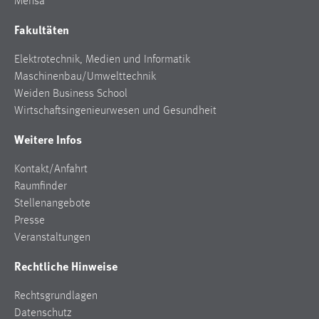
Mensa
Conversion-Tracking
Fakultäten
Cookie Laufzeit:
3 Monate
Elektrotechnik, Medien und Informatik
Maschinenbau/Umwelttechnik
Weiden Business School
Facebook Pixel
Wirtschaftsingenieurwesen und Gesundheit
Name:
Weitere Infos
_fbp
Anbieter:
Kontakt/Anfahrt
Facebook
Raumfinder
Stellenangebote
Zweck:
Presse
Conversion-Tracking
Veranstaltungen
Cookie Laufzeit:
Rechtliche Hinweise
3 Monate
Rechtsgrundlagen
Datenschutz