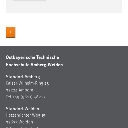
Zweck:
Dieser Cookie ist notwendig um sich an der Website
einloggen zu können.
Cookie Laufzeit:
1
24 Stunden
STATISTIK
Ostbayerische Technische
Hochschule Amberg-Weiden
Statistik Cookies erfassen Informationen anonym.
Diese Informationen helfen uns zu verstehen, wie
Standort Amberg
unsere Besucher unsere Website nutzen.
Kaiser-Wilhelm-Ring 23
92224 Amberg
Matomo
Tel
+49 (9621) 482-0
Name:
Standort Weiden
_pk_ref, _pk_cvar, _pk_id, _pk_ses
Hetzenrichter Weg 15
Zweck:
92637 Weiden
Zugriffsstatistik