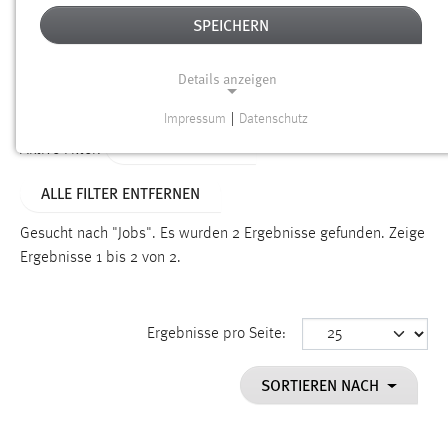
SPEICHERN
Alter
Details anzeigen
SUCHEN
Impressum
|
Datenschutz
NOTWENDIGE COOKIES
TYP: PERSONEN
Aktive Filter:
Notwendige Cookies ermöglichen grundlegende
ALLE FILTER ENTFERNEN
Funktionen und sind für die einwandfreie Funktion der
Website erforderlich.
Gesucht nach "Jobs".
Es wurden 2 Ergebnisse gefunden.
Zeige
Ergebnisse 1 bis 2 von 2.
Einverständnis
Name:
cookie_consent
Ergebnisse pro Seite:
Zweck:
SORTIEREN NACH
Dieser Cookie speichert die ausgewählten Einverständnis-
Optionen des Benutzers
Cookie Laufzeit: