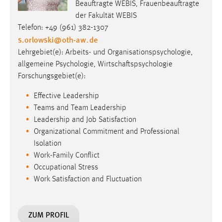
30 Tage
Beauftragte WEBIS, Frauenbeauftragte
der Fakultät WEBIS
Telefon: +49 (961) 382-1307
Chat
s.orlowski
@
oth-aw
.
de
Name:
Lehrgebiet(e): Arbeits- und Organisationspsychologie,
MibewSessionID, MIBEW_UserID, mibew_locale, mibew-
allgemeine Psychologie, Wirtschaftspsychologie
chat-frame-style-5e9dbeb1811c0446
Forschungsgebiet(e):
Zweck:
Effective Leadership
Wird benötigt um die Chatfunktion nutzen zu können.
Teams and Team Leadership
Leadership and Job Satisfaction
Cookie Laufzeit:
MibewSessionID, mibew-chat-frame-style-
Organizational Commitment and Professional
5e9dbeb1811c0446 = Sitzungslaufzeit, mibew_locale = 3
Isolation
Jahre, MIBEW_UserID = 1 Jahr
Work-Family Conflict
Occupational Stress
Work Satisfaction and Fluctuation
Login
Name:
fe_user, be_user, be_lastLoginProvider
ZUM PROFIL