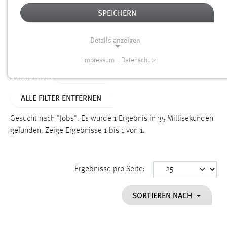
SPEICHERN
Alter
Details anzeigen
SUCHEN
Impressum
|
Datenschutz
NOTWENDIGE COOKIES
TYP: FAQ
Aktive Filter:
Notwendige Cookies ermöglichen grundlegende
ALLE FILTER ENTFERNEN
Funktionen und sind für die einwandfreie Funktion der
Website erforderlich.
Gesucht nach "Jobs".
Es wurde 1 Ergebnis in 35 Millisekunden
gefunden.
Zeige Ergebnisse 1 bis 1 von 1.
Einverständnis
Name:
cookie_consent
Ergebnisse pro Seite:
Zweck:
SORTIEREN NACH
Dieser Cookie speichert die ausgewählten Einverständnis-
Optionen des Benutzers
Cookie Laufzeit: