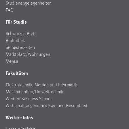
Studienangelegenheiten
Zweck:
FAQ
Dieser Cookie ist notwendig um sich an der Website
einloggen zu können.
Für Studis
Cookie Laufzeit:
Schwarzes Brett
24 Stunden
Bibliothek
Semesterzeiten
Marktplatz/Wohnungen
STATISTIK
Mensa
Statistik Cookies erfassen Informationen anonym.
Fakultäten
Diese Informationen helfen uns zu verstehen, wie
unsere Besucher unsere Website nutzen.
Elektrotechnik, Medien und Informatik
Maschinenbau/Umwelttechnik
Matomo
Weiden Business School
Name:
Wirtschaftsingenieurwesen und Gesundheit
_pk_ref, _pk_cvar, _pk_id, _pk_ses
Weitere Infos
Zweck:
Zugriffsstatistik