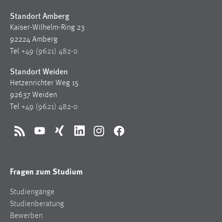
30 Tage
Standort Amberg
Kaiser-Wilhelm-Ring 23
Chat
92224 Amberg
Tel
+49 (9621) 482-0
Name:
MibewSessionID, MIBEW_UserID, mibew_locale, mibew-
Standort Weiden
chat-frame-style-5e9dbeb1811c0446
Hetzenrichter Weg 15
Zweck:
92637 Weiden
Wird benötigt um die Chatfunktion nutzen zu können.
Tel
+49 (9621) 482-0
Cookie Laufzeit:
MibewSessionID, mibew-chat-frame-style-
RSS
YouTube
Xing
LinkedIn
Instagram
Facebook
5e9dbeb1811c0446 = Sitzungslaufzeit, mibew_locale = 3
Jahre, MIBEW_UserID = 1 Jahr
Fragen zum Studium
Login
Studiengänge
Name:
Studienberatung
fe_user, be_user, be_lastLoginProvider
Bewerben