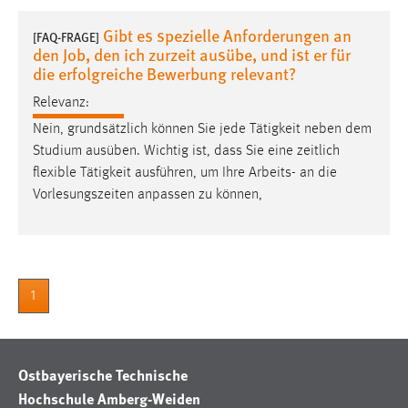
1 Jahr
Gibt es spezielle Anforderungen an
[FAQ-FRAGE]
den Job, den ich zurzeit ausübe, und ist er für
Performance
die erfolgreiche Bewerbung relevant?
Relevanz:
Name:
staticfilecache
Nein, grundsätzlich können Sie jede Tätigkeit neben dem
Studium ausüben. Wichtig ist, dass Sie eine zeitlich
Zweck:
flexible Tätigkeit ausführen, um Ihre Arbeits- an die
Für performante Seitenauslieferung wird in diesem Cookie
Vorlesungszeiten anpassen zu können,
gespeichert, ob man eingeloggt ist.
Sprachpräferenz
Name:
1
site-language-preference
Zweck:
Das Cookie speichert die gewählte Sprache der Website.
Ostbayerische Technische
Cookie Laufzeit:
Hochschule Amberg-Weiden