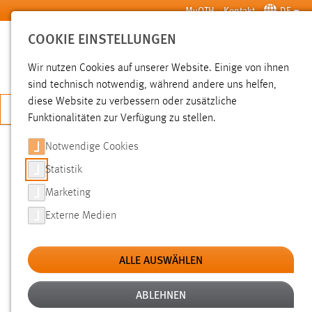
Zum Hauptinhalt springen
MyOTH
Kontakt
DE
COOKIE EINSTELLUNGEN
SUCHE
Wir nutzen Cookies auf unserer Website. Einige von ihnen
sind technisch notwendig, während andere uns helfen,
diese Website zu verbessern oder zusätzliche
JETZT BEWERBEN
Funktionalitäten zur Verfügung zu stellen.
Notwendige Cookies
SUCHE
Statistik
Marketing
FILTER
Externe Medien
Typ
ALLE AUSWÄHLEN
Erstellungsdatum
ABLEHNEN