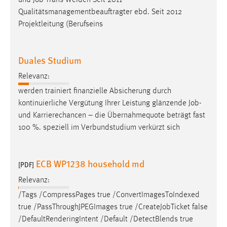
und
Job
-Trans Weiden Seit 2011
Zweck:
Qualitätsmanagementbeauftragter ebd. Seit 2012
Dieser Cookie ist notwendig um sich an der Website
Projektleitung (Berufseins
einloggen zu können.
Cookie Laufzeit:
Duales Studium
24 Stunden
Relevanz:
werden trainiert finanzielle Absicherung durch
STATISTIK
kontinuierliche Vergütung Ihrer Leistung glänzende
Job
-
und Karrierechancen – die Übernahmequote beträgt fast
Statistik Cookies erfassen Informationen anonym.
100 %. speziell im Verbundstudium verkürzt sich
Diese Informationen helfen uns zu verstehen, wie
unsere Besucher unsere Website nutzen.
ECB WP1238 household md
[PDF]
Matomo
Relevanz:
Name:
/Tags /CompressPages true /ConvertImagesToIndexed
_pk_ref, _pk_cvar, _pk_id, _pk_ses
true /PassThroughJPEGImages true /Create
Job
Ticket false
Zweck:
/DefaultRenderingIntent /Default /DetectBlends true
Zugriffsstatistik