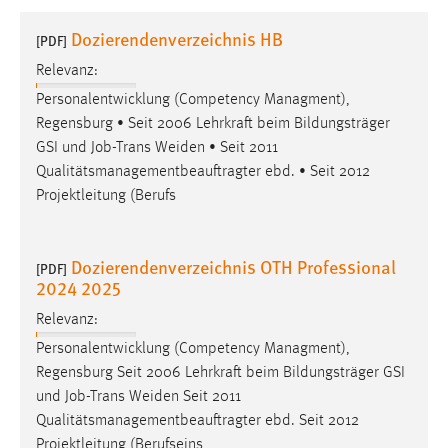
1 Jahr
Dozierendenverzeichnis HB
[PDF]
Relevanz:
Performance
Personalentwicklung (Competency Managment),
Name:
Regensburg • Seit 2006 Lehrkraft beim Bildungsträger
staticfilecache
GSI und
Job
-Trans Weiden • Seit 2011
Qualitätsmanagementbeauftragter ebd. • Seit 2012
Zweck:
Projektleitung (Berufs
Für performante Seitenauslieferung wird in diesem Cookie
gespeichert, ob man eingeloggt ist.
Dozierendenverzeichnis OTH Professional
[PDF]
Sprachpräferenz
2024 2025
Name:
Relevanz:
site-language-preference
Personalentwicklung (Competency Managment),
Zweck:
Regensburg Seit 2006 Lehrkraft beim Bildungsträger GSI
Das Cookie speichert die gewählte Sprache der Website.
und
Job
-Trans Weiden Seit 2011
Qualitätsmanagementbeauftragter ebd. Seit 2012
Cookie Laufzeit:
Projektleitung (Berufseins