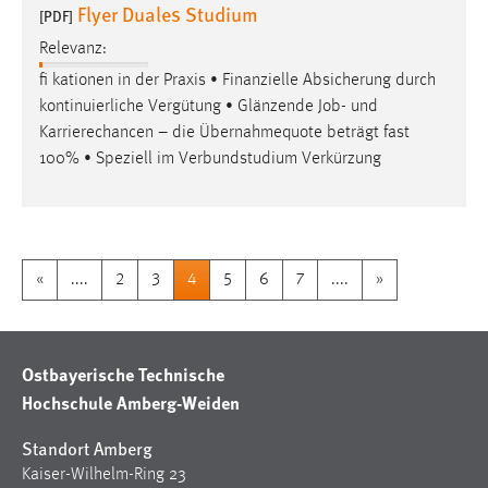
Flyer Duales Studium
[PDF]
Relevanz:
fi kationen in der Praxis • Finanzielle Absicherung durch
kontinuierliche Vergütung • Glänzende
Job
- und
Karrierechancen – die Übernahmequote beträgt fast
100% • Speziell im Verbundstudium Verkürzung
«
....
2
3
4
5
6
7
....
»
Ostbayerische Technische
Hochschule Amberg-Weiden
Standort Amberg
Kaiser-Wilhelm-Ring 23