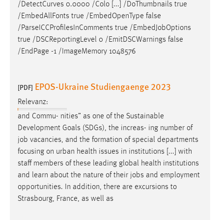
/DetectCurves 0.0000 /Colo [...] /DoThumbnails true
/EmbedAllFonts true /EmbedOpenType false
Cookie Laufzeit:
/ParseICCProfilesInComments true /Embed
Job
Options
Max. 13 Monate
true /DSCReportingLevel 0 /EmitDSCWarnings false
/EndPage -1 /ImageMemory 1048576
MARKETING
Marketing Cookies werden von Drittanbietern
EPOS-Ukraine Studiengaenge 2023
[PDF]
verwendet, um personalisierte Werbung anzuzeigen.
Relevanz:
Sie tun dies, indem sie Besucher über Websites
and Commu- nities” as one of the Sustainable
hinweg verfolgen.
Development Goals (SDGs), the increas- ing number of
job
vacancies, and the formation of special departments
Google Ads
focusing on urban health issues in institutions [...] with
Name:
staff members of these leading global health institutions
_gcl_au
and learn about the nature of their
jobs
and employment
opportunities. In addition, there are excursions to
Anbieter:
Strasbourg, France, as well as
Google Ireland Limited
Zweck: