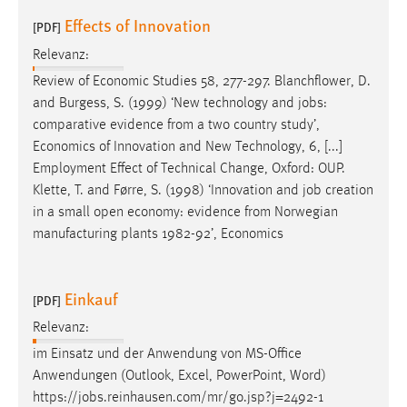
Conversion-Tracking
Effects of Innovation
[PDF]
Cookie Laufzeit:
Relevanz:
3 Monate
Review of Economic Studies 58, 277-297. Blanchflower, D.
and Burgess, S. (1999) ‘New technology and
jobs
:
Facebook Pixel
comparative evidence from a two country study’,
Economics of Innovation and New Technology, 6, [...]
Name:
Employment Effect of Technical Change, Oxford: OUP.
_fbp
Klette, T. and Førre, S. (1998) ‘Innovation and
job
creation
in a small open economy: evidence from Norwegian
Anbieter:
manufacturing plants 1982-92’, Economics
Facebook
Zweck:
Conversion-Tracking
Einkauf
[PDF]
Cookie Laufzeit:
Relevanz:
3 Monate
im Einsatz und der Anwendung von MS-Office
Anwendungen (Outlook, Excel, PowerPoint, Word)
https://
jobs
.reinhausen.com/mr/go.jsp?j=2492-1