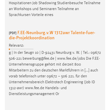
Hospitationen
Job
Shadowing Studienbesuche Teilnahme
an Workshops und Seminaren Teilnahme an
Sprachkursen Vorteile eines
F.EE-Neunburg.v.W 1312awr Talente-fuer-
[PDF]
die-Projektkoordination
Relevanz:
g | In der Seugn 10 | D-92431 Neunburg v. W. | Tel.: 09672
506-221 bewerbung@fee.de | www.fee.de/
jobs
Die F.EE-
Unternehmensgruppe gehört mit derzeit 800
Mitarbeitern zu den deutschen Marktführern in [...] auch
vorab telefonisch unter 09672 – 506 221. für den
Unternehmensbereich Elektrotech Engineering (
Job
ID
1312-awr) www.fee.de Handels- und
Dienstleistungsmanagement Or