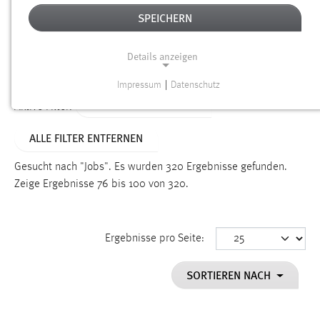
SPEICHERN
Alter
Details anzeigen
SUCHEN
Impressum
|
Datenschutz
NOTWENDIGE COOKIES
ALTER: ÜBER EIN JAHR
Aktive Filter:
Notwendige Cookies ermöglichen grundlegende
ALLE FILTER ENTFERNEN
Funktionen und sind für die einwandfreie Funktion der
Website erforderlich.
Gesucht nach "Jobs".
Es wurden 320 Ergebnisse gefunden.
Zeige Ergebnisse 76 bis 100 von 320.
Einverständnis
Name:
cookie_consent
Ergebnisse pro Seite:
Zweck:
SORTIEREN NACH
Dieser Cookie speichert die ausgewählten Einverständnis-
Optionen des Benutzers
Cookie Laufzeit: