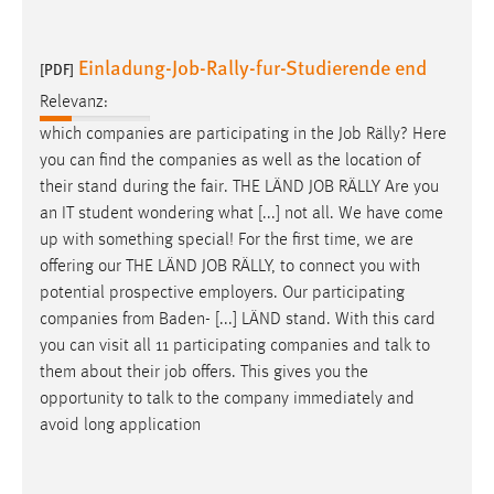
EXTERNE MEDIEN
Um Inhalte von Videoplattformen und Social Media
Einladung-Job-Rally-fur-Studierende end
[PDF]
Plattformen anzeigen zu können, werden von diesen
externen Medien Cookies gesetzt.
Relevanz:
which companies are participating in the
Job
Rälly? Here
YouTube
you can find the companies as well as the location of
their stand during the fair. THE LÄND
JOB
RÄLLY Are you
an IT student wondering what [...] not all. We have come
Vimeo
up with something special! For the first time, we are
offering our THE LÄND
JOB
RÄLLY, to connect you with
potential prospective employers. Our participating
companies from Baden- [...] LÄND stand. With this card
you can visit all 11 participating companies and talk to
them about their
job
offers. This gives you the
opportunity to talk to the company immediately and
avoid long application