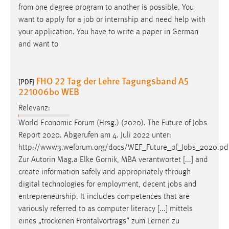
from one degree program to another is possible. You
want to apply for a
job
or internship and need help with
your application. You have to write a paper in German
and want to
FHO 22 Tag der Lehre Tagungsband A5
[PDF]
221006bo WEB
Relevanz:
World Economic Forum (Hrsg.) (2020). The Future of
Jobs
Report 2020. Abgerufen am 4. Juli 2022 unter:
http://www3.weforum.org/docs/WEF_Future_of_
Jobs
_2020.pd
Zur Autorin Mag.a Elke Gornik, MBA verantwortet [...] and
create information safely and appropriately through
digital technologies for employment, decent
jobs
and
entrepreneurship. It includes competences that are
variously referred to as computer literacy [...] mittels
eines „trockenen Frontalvortrags“ zum Lernen zu