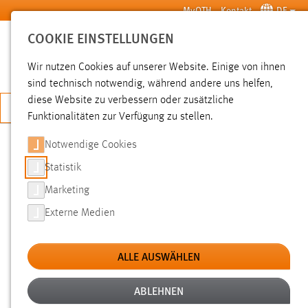
Zum Hauptinhalt springen
MyOTH
Kontakt
DE
COOKIE EINSTELLUNGEN
SUCHE
Wir nutzen Cookies auf unserer Website. Einige von ihnen
sind technisch notwendig, während andere uns helfen,
diese Website zu verbessern oder zusätzliche
JETZT BEWERBEN
Funktionalitäten zur Verfügung zu stellen.
Notwendige Cookies
SUCHE
Statistik
Marketing
FILTER
Externe Medien
Typ
ALLE AUSWÄHLEN
Erstellungsdatum
ABLEHNEN