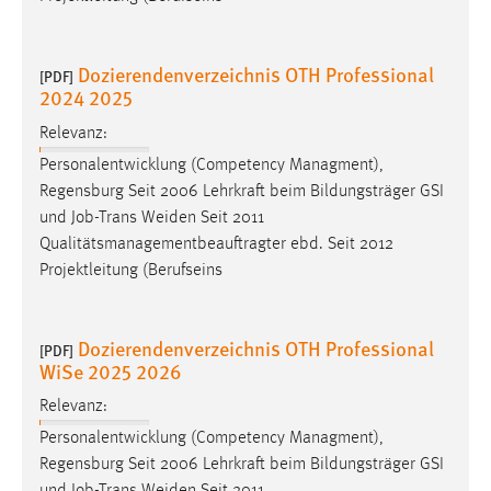
30 Tage
Chat
Dozierendenverzeichnis OTH Professional
[PDF]
2024 2025
Name:
Relevanz:
MibewSessionID, MIBEW_UserID, mibew_locale, mibew-
chat-frame-style-5e9dbeb1811c0446
Personalentwicklung (Competency Managment),
Regensburg Seit 2006 Lehrkraft beim Bildungsträger GSI
Zweck:
und
Job
-Trans Weiden Seit 2011
Wird benötigt um die Chatfunktion nutzen zu können.
Qualitätsmanagementbeauftragter ebd. Seit 2012
Cookie Laufzeit:
Projektleitung (Berufseins
MibewSessionID, mibew-chat-frame-style-
5e9dbeb1811c0446 = Sitzungslaufzeit, mibew_locale = 3
Jahre, MIBEW_UserID = 1 Jahr
Dozierendenverzeichnis OTH Professional
[PDF]
WiSe 2025 2026
Login
Relevanz:
Personalentwicklung (Competency Managment),
Name:
Regensburg Seit 2006 Lehrkraft beim Bildungsträger GSI
fe_user, be_user, be_lastLoginProvider