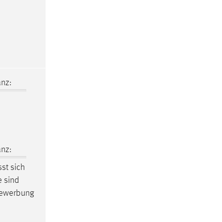
nz:
nz:
sst sich
e sind
 Bewerbung