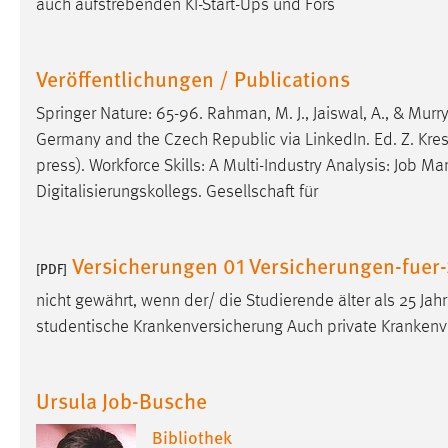
auch aufstrebenden KI-Start-Ups und Fors
Matomo
Veröffentlichungen / Publications
Name:
_pk_ref, _pk_cvar, _pk_id, _pk_ses
Springer Nature: 65-96. Rahman, M. J., Jaiswal, A., & Murr
Zweck:
Zugriffsstatistik
Germany and the Czech Republic via LinkedIn. Ed. Z. Kresa: 
Cookie Laufzeit:
Max. 13 Monate
press). Workforce Skills: A Multi-Industry Analysis:
Job
Mark
Digitalisierungskollegs. Gesellschaft für
MARKETING
Versicherungen 01 Versicherungen-fuer
[PDF]
Marketing Cookies werden von Drittanbietern
verwendet, um personalisierte Werbung anzuzeigen.
nicht gewährt, wenn der/ die Studierende älter als 25 Ja
Sie tun dies, indem sie Besucher über Websites
studentische Krankenversicherung Auch private Krankenvo
hinweg verfolgen.
Google Ads
Ursula Job-Busche
Name:
_gcl_au
Bibliothek