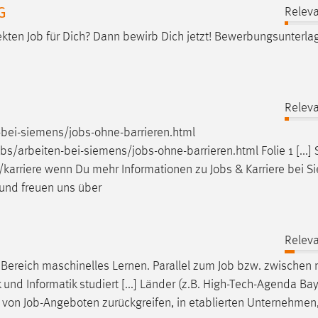
G
Releva
ekten
Job
für Dich? Dann bewirb Dich jetzt! Bewerbungsunterla
Releva
-bei-siemens/
jobs
-ohne-barrieren.html
obs
/arbeiten-bei-siemens/
jobs
-ohne-barrieren.html Folie 1 [...
/karriere wenn Du mehr Informationen zu
Jobs
& Karriere bei 
 und freuen uns über
Releva
m Bereich maschinelles Lernen. Parallel zum
Job
bzw. zwischen 
nd Informatik studiert [...] Länder (z.B. High-Tech-Agenda Bay
o von
Job
-Angeboten zurückgreifen, in etablierten Unternehmen