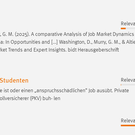
Releva
y, G. M. (2025). A comparative Analysis of
Job
Market Dynamics 
In Opportunities and [...] Washington, D., Murry, G. M., & Altier
et Trends and Expert Insights. bidt Herausgeberschrift
-Studenten
Releva
hre ist oder einen „anspruchsschädlichen“
Job
ausübt. Private
llversicherer (PKV) buh- len
Releva