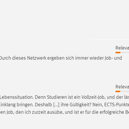
Releva
Durch dieses Netzwerk ergeben sich immer wieder
Job
- und
Releva
benssituation. Denn Studieren ist ein Vollzeit-
Job
, und der lä
inklang bringen. Deshalb [...] ihre Gültigkeit? Nein, ECTS-Punkt
 den
Job
, den ich zurzeit ausübe, und ist er für die erfolgreiche