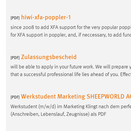
in diesem Cookie gespeichert, ob man
eingeloggt ist.
hiwi-xfa-poppler-1
[PDF]
since 2008 to add XFA support for the very popular poppl
Sprachpräferenz
for XFA support in poppler, and, if neccessary, to add func
Name:
site-language-preference
Zweck:
Das Cookie speichert die gewählte
Zulassungsbescheid
[PDF]
Sprache der Website.
will be able to apply in your future work. We will prepare
Cookie Laufzeit:
30 Tage
that a successful professional life lies ahead of you. Effec
Chat
Werkstudent Marketing SHEEPWORLD A
[PDF]
Name:
MibewSessionID, MIBEW_UserID,
mibew_locale, mibew-chat-frame-style-
Werkstudent (m/w/d) im Marketing Klingt nach dem perf
5e9dbeb1811c0446
(Anschreiben, Lebenslauf, Zeugnisse) als PDF
Zweck:
Wird benötigt um die Chatfunktion
nutzen zu können.