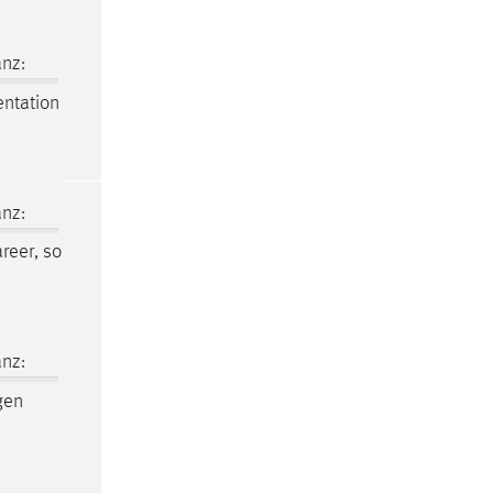
nz:
entation
nz:
reer, so
nz:
gen