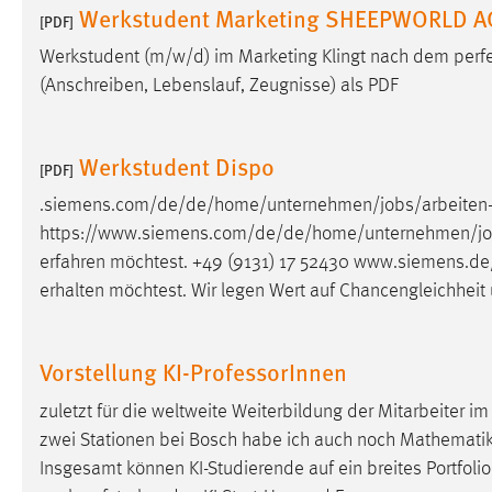
Werkstudent Marketing SHEEPWORLD A
[PDF]
Cookie Laufzeit:
MibewSessionID, mibew-chat-frame-
style-5e9dbeb1811c0446 =
Werkstudent (m/w/d) im Marketing Klingt nach dem perf
Sitzungslaufzeit, mibew_locale = 3
(Anschreiben, Lebenslauf, Zeugnisse) als PDF
Jahre, MIBEW_UserID = 1 Jahr
Login
Werkstudent Dispo
[PDF]
Name:
fe_user, be_user, be_lastLoginProvider
.siemens.com/de/de/home/unternehmen/
jobs
/arbeiten
https://www.siemens.com/de/de/home/unternehmen/
j
Zweck:
Dieser Cookie ist notwendig um sich an
erfahren möchtest. +49 (9131) 17 52430 www.siemens.de
der Website einloggen zu können.
erhalten möchtest. Wir legen Wert auf Chancengleichheit
Cookie Laufzeit:
24 Stunden
Vorstellung KI-ProfessorInnen
STATISTIK
zuletzt für die weltweite Weiterbildung der Mitarbeiter i
Statistik Cookies erfassen Informationen anonym.
zwei Stationen bei Bosch habe ich auch noch Mathematik u
Diese Informationen helfen uns zu verstehen, wie
Insgesamt können KI-Studierende auf ein breites Portfoli
unsere Besucher unsere Website nutzen.