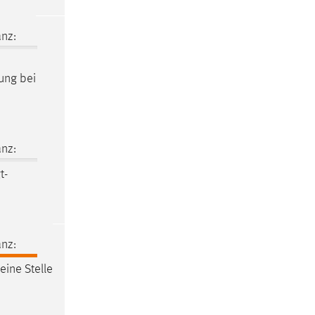
nz:
zung bei
nz:
t-
nz:
eine Stelle