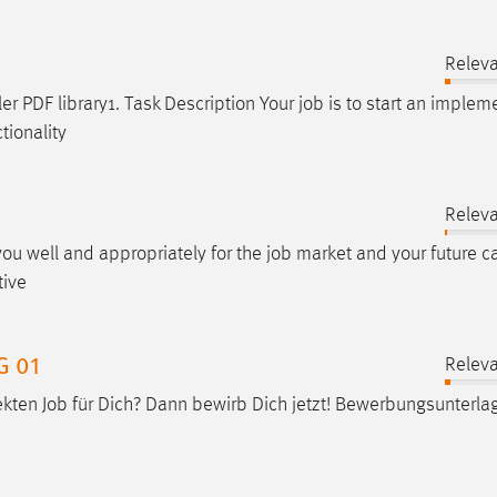
Releva
er PDF library1. Task Description Your
job
is to start an implem
tionality
Releva
 you well and appropriately for the
job
market and your future ca
tive
G 01
Releva
ekten
Job
für Dich? Dann bewirb Dich jetzt! Bewerbungsunterla