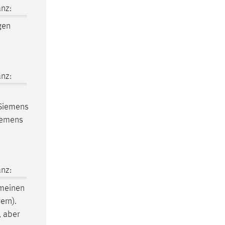
nz:
gen
nz:
] Siemens
Siemens
nz:
meinen
ern).
, aber