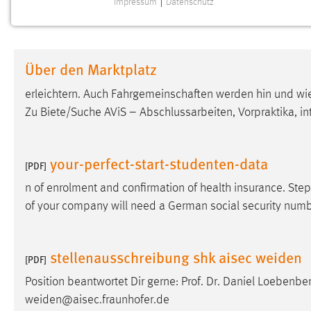
Impressum
|
Datenschutz
NOTWENDIGE COOKIES
Notwendige Cookies ermöglichen grundlegende
Funktionen und sind für die einwandfreie Funktion der
Über den Marktplatz
Website erforderlich.
erleichtern. Auch Fahrgemeinschaften werden hin und wi
Einverständnis
Zu Biete/Suche AViS – Abschlussarbeiten, Vorpraktika, i
Name:
cookie_consent
Zweck:
Dieser Cookie speichert die
your-perfect-start-studenten-data
[PDF]
ausgewählten Einverständnis-Optionen
des Benutzers
n of enrolment and confirmation of health insurance. Ste
of your company will need a German social security number
Cookie Laufzeit:
1 Jahr
Performance
stellenausschreibung shk aisec weiden
[PDF]
Name:
Position beantwortet Dir gerne: Prof. Dr. Daniel Loebenbe
staticfilecache
weiden@aisec.fraunhofer.de
Zweck:
Für performante Seitenauslieferung wird