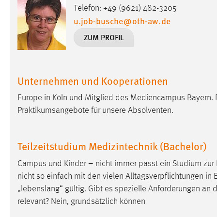
Telefon: +49 (9621) 482-3205
Anbieter:
Google Ireland Limited
u.job-busche
@
oth-aw
.
de
Zweck:
Conversion-Tracking
ZUM PROFIL
Cookie Laufzeit:
3 Monate
Facebook Pixel
Unternehmen und Kooperationen
Name:
_fbp
Europe in Köln und Mitglied des Mediencampus Bayern. 
Praktikumsangebote für unsere Absolventen.
Anbieter:
Facebook
Zweck:
Conversion-Tracking
Teilzeitstudium Medizintechnik (Bachelor)
Cookie Laufzeit:
3 Monate
Campus und Kinder – nicht immer passt ein Studium zur Le
nicht so einfach mit den vielen Alltagsverpflichtungen in E
EXTERNE MEDIEN
„lebenslang“ gültig. Gibt es spezielle Anforderungen an
relevant? Nein, grundsätzlich können
Um Inhalte von Videoplattformen und Social Media
Plattformen anzeigen zu können, werden von diesen