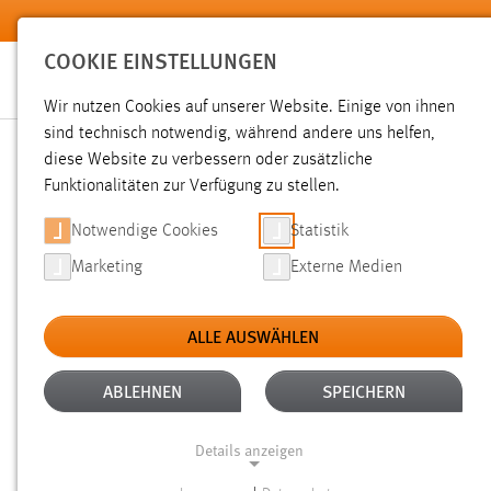
Zum Hauptinhalt springen
COOKIE EINSTELLUNGEN
Wir nutzen Cookies auf unserer Website. Einige von ihnen
sind technisch notwendig, während andere uns helfen,
diese Website zu verbessern oder zusätzliche
SUCHE
Funktionalitäten zur Verfügung zu stellen.
Notwendige Cookies
Statistik
Marketing
Externe Medien
ALLE AUSWÄHLEN
ALTER: ÜBER EIN JAHR
ALLE FILTER EN
Aktive Filter:
ABLEHNEN
SPEICHERN
Gesucht nach "Jobs".
Es wurden 86 Ergebnisse gefunden.
Z
Details anzeigen