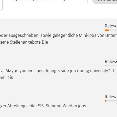
Releva
eder ausgeschrieben, sowie gelegentliche Mini-
Jobs
von Unter
nterne Stellenangebote Die
Releva
p 4: Maybe you are considering a side
job
during university? Th
. It is
Releva
rger Abteilungsleiter SIS, Standort Weiden
jobs
-