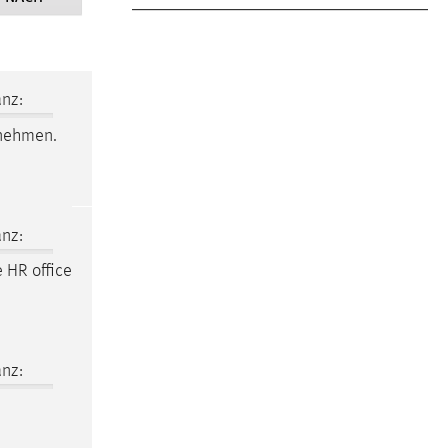
nz:
nehmen.
nz:
e HR office
nz: