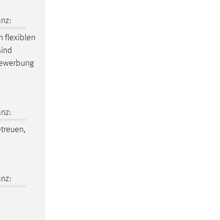
nz:
 flexiblen
sind
 Bewerbung
nz:
treuen,
nz: