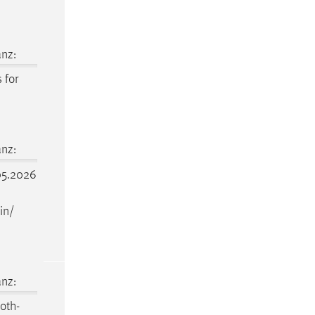
nz:
 for
nz:
5.2026
in/
nz:
.oth-