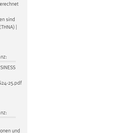
gerechnet
en sind
ETHNA) |
nz:
USINESS
S24-25.pdf
nz:
tionen und