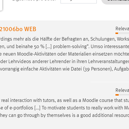
 221006bo WEB
Releva
dings mehr als die Hälfte der Befragten an, Schulungen, Work
en, und beinahe 50 % [...] problem-solving“. Umso interessante
sie neuen
Moodle
-Aktivitäten oder Materialien einsetzen möchte
n oder Lehrvideos anderer Lehrender in ihren Lehrveranstaltunge
rrangig einfache Aktivitäten wie Datei (39 Personen), Aufgab
Releva
real interaction with tutors, as well as a
Moodle
course that st
e of e-portfolios [...] To motivate students to really work with M
they can go through by themselves is a good additional resour