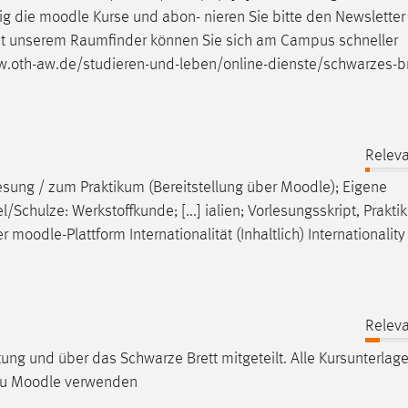
ig die
moodle
Kurse und abon- nieren Sie bitte den Newslette
 • Mit unserem Raumfinder können Sie sich am Campus schneller
w.oth-aw.de/studieren-und-leben/online-dienste/schwarzes-br
Releva
lesung / zum Praktikum (Bereitstellung über
Moodle
); Eigene
chulze: Werkstoffkunde; [...] ialien; Vorlesungsskript, Prakti
er
moodle
-Plattform Internationalität (Inhaltlich) Internationality
Releva
ung und über das Schwarze Brett mitgeteilt. Alle Kursunterlag
zu
Moodle
verwenden