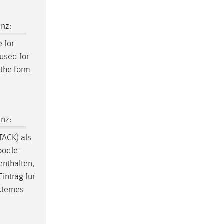
nz:
 for
 used for
 the form
nz:
STACK) als
odle
-
nthalten,
intrag für
xternes