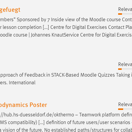
gefuegt
Releva
mbers“ Sponsored by 7 Inside view of the
Moodle
course Cont
or lesson completion [...] Centre for Digital Exercises Contact Pl
oodle
course | Johannes KnautService Centre for Digital Exerc
Releva
ed Approach of Feedback in STACK-Based
Moodle
Quizzes Taking 
ers. International
odynamics Poster
Releva
s://hub.hs-duesseldorf.de/okthermo − Teamwork platform defi
LMS compatibility) [...] definition of future users/user scenarios
l a vision of the future. No established paths/structures for coll