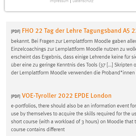
Impressum
|
Datenschutz
NOTWENDIGE COOKIES
Notwendige Cookies ermöglichen grundlegende
Funktionen und sind für die einwandfreie Funktion der
FHO 22 Tag der Lehre Tagungsband A5
Website erforderlich.
[PDF]
bekannt. Bei Fragen zur Lernplattform
Moodle
gaben aller
Einverständnis
Einzelcoachings zur Lernplattform
Moodle
nutzen zu woll
erscheint das Ergebnis, dass einige Lehrende keine für 
Name:
cookie_consent
über eine zu geringe Kenntnis des Tools (37 [...] Skripte
Zweck:
Dieser Cookie speichert die
der Lernplattform
Moodle
verwenden die Proband*innen vo
ausgewählten Einverständnis-Optionen
des Benutzers
Cookie Laufzeit:
VOE-Tyroller 2022 EPDE London
1 Jahr
[PDF]
e-portfolios, there should also be an information event for 
Performance
use by themselves to acquire the skills required for the us
short course (with a workload of 3 hours) on
Moodle
that 
Name:
staticfilecache
course contains different
Zweck:
Für performante Seitenauslieferung wird