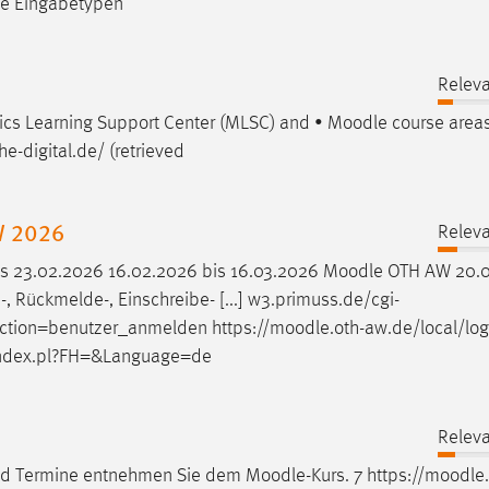
ne Eingabetypen
Releva
ics Learning Support Center (MLSC) and •
Moodle
course areas
e-digital.de/ (retrieved
W 2026
Releva
is 23.02.2026 16.02.2026 bis 16.03.2026
Moodle
OTH AW 20.0
 Rückmelde-, Einschreibe- [...] w3.primuss.de/cgi-
ion=benutzer_anmelden https://
moodle
.oth-aw.de/local/log
index.pl?FH=&Language=de
Releva
und Termine entnehmen Sie dem
Moodle
-Kurs. 7 https://
moodle