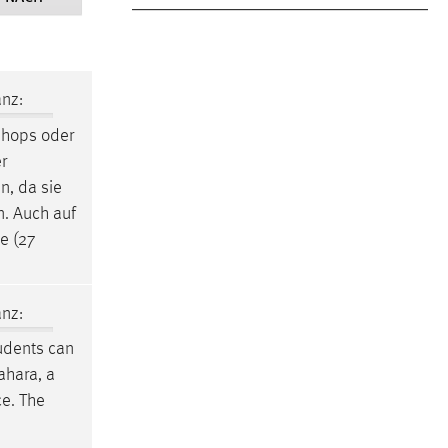
nz:
shops oder
r
n, da sie
n. Auch auf
e (27
nz:
udents can
ahara, a
ce. The