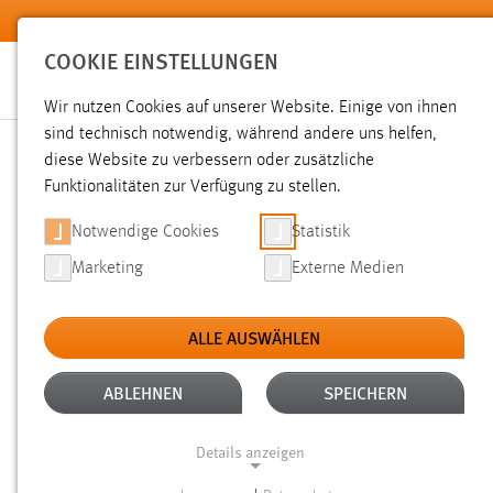
Zum Hauptinhalt springen
COOKIE EINSTELLUNGEN
Wir nutzen Cookies auf unserer Website. Einige von ihnen
sind technisch notwendig, während andere uns helfen,
diese Website zu verbessern oder zusätzliche
SUCHE
Funktionalitäten zur Verfügung zu stellen.
Notwendige Cookies
Statistik
Marketing
Externe Medien
ALLE AUSWÄHLEN
TYP: DATEIEN
ALLE FILTER ENTFERNEN
Aktive Filter:
ABLEHNEN
SPEICHERN
Gesucht nach "moodle".
Es wurden 268 Ergebnisse gefund
Details anzeigen