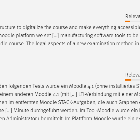
Releva
ructure to digitalize the course and make everything accessible
moodle
platform we set [...] manufacturing software tools to be
dle
course. The legal aspects of a new examination method in
Releva
 den folgenden Tests wurde ein
Moodle
4.1 (ohne installiertes 
s einem anderen
Moodle
4.1 (mit [...] LTI-Verbindung mit einer
Mo
nen im entfernten
Moodle
STACK-Aufgaben, die auch Graphen e
e [...] Minute durchgeführt werden. Im Tool-
Moodle
wurde ein E
en Administrator übermittelt. Im Plattform-
Moodle
wurde ein e