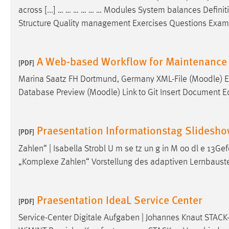
across [...] … … … … … … Modules System balances Defini
Matomo
Structure Quality management Exercises Questions Examp
Name:
_pk_ref, _pk_cvar, _pk_id, _pk_ses
A Web-based Workflow for Maintenance 
Zweck:
[PDF]
Zugriffsstatistik
Marina Saatz FH Dortmund, Germany XML-File (
Moodle
) 
Cookie Laufzeit:
Max. 13 Monate
Database Preview (
Moodle
) Link to Git Insert Document 
MARKETING
Praesentation Informationstag Slidesho
[PDF]
Marketing Cookies werden von Drittanbietern
Zahlen“ | Isabella Strobl U m se tz un g in M oo dl e 13Gef
verwendet, um personalisierte Werbung anzuzeigen.
„Komplexe Zahlen“ Vorstellung des adaptiven Lernbaust
Sie tun dies, indem sie Besucher über Websites
hinweg verfolgen.
Praesentation IdeaL Service Center
Google Ads
[PDF]
Service-Center Digitale Aufgaben | Johannes Knaut STACK-
Name:
_gcl_au