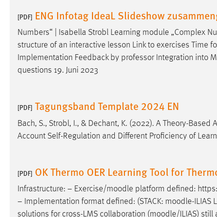
Cookie Laufzeit:
ENG Infotag IdeaL Slideshow zusammen
MibewSessionID, mibew-chat-frame-
[PDF]
style-5e9dbeb1811c0446 =
Sitzungslaufzeit, mibew_locale = 3
Numbers“ | Isabella Strobl Learning module „Complex Nu
Jahre, MIBEW_UserID = 1 Jahr
structure of an interactive lesson Link to exercises Time f
Implementation Feedback by professor Integration into
M
Login
questions 19. Juni 2023
Name:
fe_user, be_user, be_lastLoginProvider
Tagungsband Template 2024 EN
[PDF]
Zweck:
Dieser Cookie ist notwendig um sich an
der Website einloggen zu können.
Bach, S., Strobl, I., & Dechant, K. (2022). A Theory-Bas
Account Self-Regulation and Different Proficiency of Learn
Cookie Laufzeit:
24 Stunden
OK Thermo OER Learning Tool for Therm
[PDF]
STATISTIK
Infrastructure: − Exercise/
moodle
platform defined: http
Statistik Cookies erfassen Informationen anonym.
− Implementation format defined: (STACK:
moodle
-ILIAS 
Diese Informationen helfen uns zu verstehen, wie
solutions for cross-LMS collaboration (
moodle
/ILIAS) stil
unsere Besucher unsere Website nutzen.