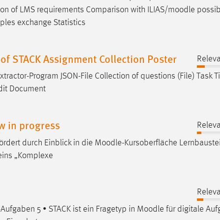
tion of LMS requirements Comparison with ILIAS/
moodle
possibi
les exchange Statistics
of STACK Assignment Collection Poster
Releva
Extractor-Program JSON-File Collection of questions (File) Task Tit
Edit Document
w in progress
Releva
ördert durch Einblick in die
Moodle
-Kursoberfläche Lernbauste
eins „Komplexe
Releva
Aufgaben 5 • STACK ist ein Fragetyp in
Moodle
für digitale Au