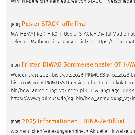
WiMINT-Bereich • Kernfeatures von STACK: – Verschiede
Anbieter:
Google Ireland Limited
Zweck:
Conversion-Tracking
Poster STACK Ioffe final
[PDF]
Cookie Laufzeit:
3 Monate
MATHEMATIK2 (TH Köln) Use of STACK • Digital Mathemat
selected Mathematics courses Links: 1. https://db.ak-math
Facebook Pixel
Name:
_fbp
Fristen DIWAG Sommersemester OTH-A
[PDF]
Anbieter:
Facebook
Weiden 15.11.2025 bis 15.02.2026 PRIMUSS 15.01.2026 b
Zweck:
Conversion-Tracking
bis 10.06.2026 PRIMUSS Übersicht über Immatrikulations-,
bin/bew_anmeldung_v3/index.pl?FH=&Language=de&Act
Cookie Laufzeit:
3 Monate
https://www3.primuss.de/cgi-bin/bew_anmeldung_v3/
EXTERNE MEDIEN
2025 Informationen ETHNA-Zertifikat
[PDF]
Um Inhalte von Videoplattformen und Social Media
wöchentlichen Vorlesungstermine. • Aktuelle Hinweise 
Plattformen anzeigen zu können, werden von diesen