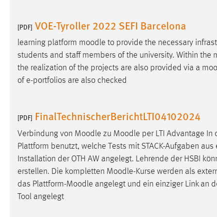
in diesem Cookie gespeichert, ob man
eingeloggt ist.
VOE-Tyroller 2022 SEFI Barcelona
[PDF]
learning platform
moodle
to provide the necessary infrast
Sprachpräferenz
students and staff members of the university. Within the
Name:
site-language-preference
the realization of the projects are also provided via a
moo
of e-portfolios are also checked
Zweck:
Das Cookie speichert die gewählte
Sprache der Website.
Cookie Laufzeit:
FinalTechnischerBerichtLTI04102024
30 Tage
[PDF]
Verbindung von
Moodle
zu
Moodle
per LTI Advantage In
Chat
Plattform benutzt, welche Tests mit STACK-Aufgaben au
Installation der OTH AW angelegt. Lehrende der HSBI kön
Name:
MibewSessionID, MIBEW_UserID,
erstellen. Die kompletten
Moodle
-Kurse werden als extern
mibew_locale, mibew-chat-frame-style-
5e9dbeb1811c0446
das Plattform-
Moodle
angelegt und ein einziger Link an d
Tool angelegt
Zweck:
Wird benötigt um die Chatfunktion
nutzen zu können.