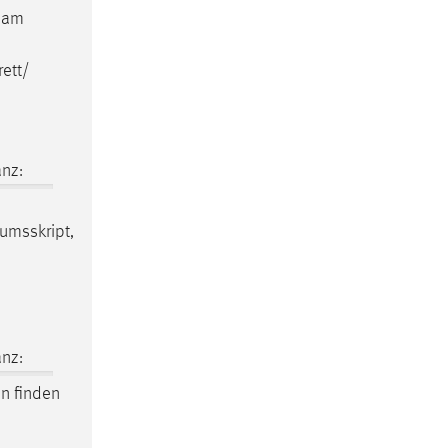
r am
ett/
nz:
kumsskript,
nz:
en finden