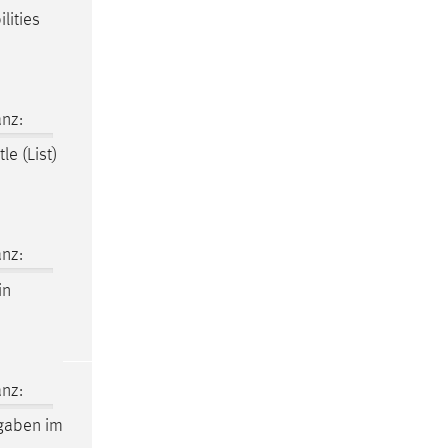
lities
nz:
le (List)
nz:
in
nz:
fgaben im