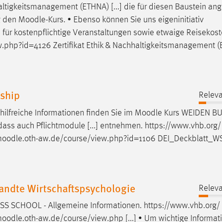
ltigkeitsmanagement (ETHNA) [...] die für diesen Baustein an
g den
Moodle
-Kurs. • Ebenso können Sie uns eigeninitiativ
] für kostenpflichtige Veranstaltungen sowie etwaige Reisekost
.php?id=4126 Zertifikat Ethik & Nachhaltigkeitsmanagement (
rship
Releva
hilfreiche Informationen finden Sie im
Moodle
Kurs WEIDEN B
dass auch Pflichtmodule [...] entnehmen. https://www.vhb.org/
oodle
.oth-aw.de/course/view.php?id=1106 DEI_Deckblatt_W
ndte Wirtschaftspsychologie
Releva
S SCHOOL - Allgemeine Informationen. https://www.vhb.org/
oodle
.oth-aw.de/course/view.php [...] • Um wichtige Informa