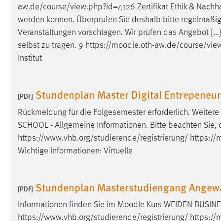
aw.de/course/view.php?id=4126 Zertifikat Ethik & Nachha
externen Medien Cookies gesetzt.
werden können. Überprüfen Sie deshalb bitte regelmäßi
Veranstaltungen vorschlagen. Wir prüfen das Angebot [...
YouTube
selbst zu tragen. 9 https://
moodle
.oth-aw.de/course/view
Institut
Vimeo
Stundenplan Master Digital Entrepeneu
[PDF]
Rückmeldung für die Folgesemester erforderlich. Weitere 
SCHOOL - Allgemeine Informationen. Bitte beachten Sie, 
https://www.vhb.org/studierende/registrierung/ https://
m
Wichtige Informationen: Virtuelle
Stundenplan Masterstudiengang Angewa
[PDF]
Informationen finden Sie im
Moodle
Kurs WEIDEN BUSINES
https://www.vhb.org/studierende/registrierung/ https://
m