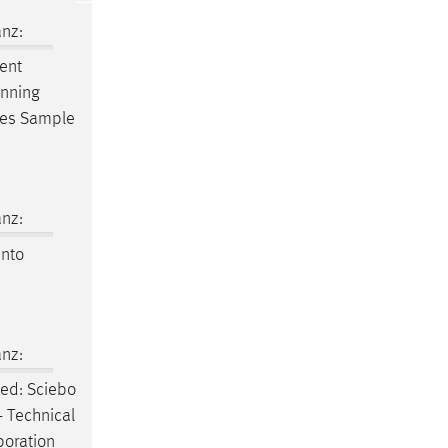
nz:
ent
anning
ises Sample
nz:
into
nz:
ned: Sciebo
 - Technical
aboration