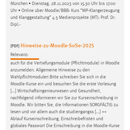
München • Dienstag, 28.11.2023 von 15.30 Uhr bis 17.00
Conversion-Tracking
Uhr • Online über
Moodle
/BBB: Kurs “MP-Klangerzeugung
Cookie Laufzeit:
und Klanggestaltung“ 4 5 Medienprojekte (MT): Prof. Dr.
3 Monate
Dipl.-
Facebook Pixel
Hinweise-zu-Moodle-SoSe-2025
[PDF]
Name:
Relevanz:
_fbp
auch für die Vertiefungsmodule (Pflichtmodule) in
Moodle
Anbieter:
anzumelden. Allgemeine Hinweise zu den
Facebook
Wahlpflichtmodulen Bitte schreiben Sie sich in die
Moodle
-Kurse ein und besuchen Sie die erste Vorlesung
Zweck:
[...] Wirtschaftsingenieurwesen und Gesundheit,
Conversion-Tracking
nachfolgend informieren wir Sie zur Kurseinschreibung in
Cookie Laufzeit:
Moodle
. Wir bitten Sie, die Informationen SORGFÄLTIG zu
3 Monate
lesen und vor allem auch die studiengangss [...] ++
Ablauf Kurseinschreibung, Einschreibefristen und
globales Passwort Die Einschreibung in die
Moodle
-Kurse