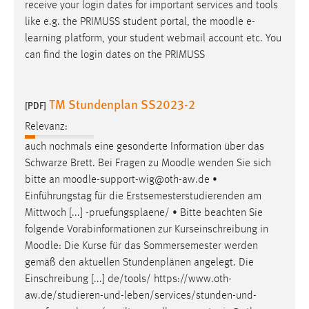
receive your login dates for important services and tools
like e.g. the PRIMUSS student portal, the
moodle
e-
learning platform, your student webmail account etc. You
can find the login dates on the PRIMUSS
TM Stundenplan SS2023-2
[PDF]
Relevanz:
auch nochmals eine gesonderte Information über das
Schwarze Brett. Bei Fragen zu
Moodle
wenden Sie sich
bitte an
moodle
-support-wig@oth-aw.de •
Einführungstag für die Erstsemesterstudierenden am
Mittwoch [...] -pruefungsplaene/ • Bitte beachten Sie
folgende Vorabinformationen zur Kurseinschreibung in
Moodle
: Die Kurse für das Sommersemester werden
gemäß den aktuellen Stundenplänen angelegt. Die
Einschreibung [...] de/tools/ https://www.oth-
aw.de/studieren-und-leben/services/stunden-und-