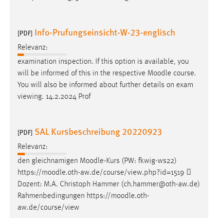
Info-Prufungseinsicht-W-23-englisch
[PDF]
Relevanz:
examination inspection. If this option is available, you
will be informed of this in the respective
Moodle
course.
You will also be informed about further details on exam
viewing. 14.2.2024 Prof
SAL Kursbeschreibung 20220923
[PDF]
Relevanz:
den gleichnamigen
Moodle
-Kurs (PW: fkwig-ws22)
https://
moodle
.oth-aw.de/course/view.php?id=1519 
Dozent: M.A. Christoph Hammer (ch.hammer@oth-aw.de)
Rahmenbedingungen https://
moodle
.oth-
aw.de/course/view