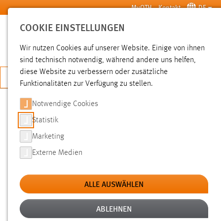
Zum Hauptinhalt springen
MyOTH
Kontakt
DE
COOKIE EINSTELLUNGEN
SUCHE
Wir nutzen Cookies auf unserer Website. Einige von ihnen
sind technisch notwendig, während andere uns helfen,
diese Website zu verbessern oder zusätzliche
JETZT BEWERBEN
Funktionalitäten zur Verfügung zu stellen.
Notwendige Cookies
SUCHE
Statistik
Marketing
FILTER
Externe Medien
Typ
ALLE AUSWÄHLEN
Erstellungsdatum
ABLEHNEN