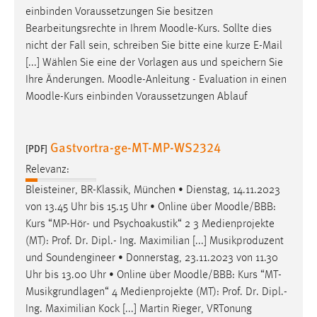
einbinden Voraussetzungen Sie besitzen
Cookie Laufzeit:
Bearbeitungsrechte in Ihrem
Moodle
-Kurs. Sollte dies
Max. 13 Monate
nicht der Fall sein, schreiben Sie bitte eine kurze E-Mail
[...] Wählen Sie eine der Vorlagen aus und speichern Sie
Ihre Änderungen.
Moodle
-Anleitung - Evaluation in einen
MARKETING
Moodle
-Kurs einbinden Voraussetzungen Ablauf
Marketing Cookies werden von Drittanbietern
verwendet, um personalisierte Werbung anzuzeigen.
Gastvortra-ge-MT-MP-WS2324
[PDF]
Sie tun dies, indem sie Besucher über Websites
Relevanz:
hinweg verfolgen.
Bleisteiner, BR-Klassik, München • Dienstag, 14.11.2023
Google Ads
von 13.45 Uhr bis 15.15 Uhr • Online über
Moodle
/BBB:
Kurs “MP-Hör- und Psychoakustik“ 2 3 Medienprojekte
Name:
(MT): Prof. Dr. Dipl.- Ing. Maximilian [...] Musikproduzent
_gcl_au
und Soundengineer • Donnerstag, 23.11.2023 von 11.30
Anbieter:
Uhr bis 13.00 Uhr • Online über
Moodle
/BBB: Kurs “MT-
Google Ireland Limited
Musikgrundlagen“ 4 Medienprojekte (MT): Prof. Dr. Dipl.-
Ing. Maximilian Kock [...] Martin Rieger, VRTonung
Zweck: