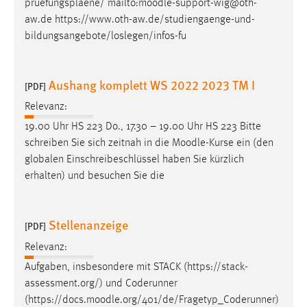
pruefungsplaene/ mailto:
moodle
-support-wig@oth-
aw.de https://www.oth-aw.de/studiengaenge-und-
bildungsangebote/loslegen/infos-fu
Aushang komplett WS 2022 2023 TM I
[PDF]
Relevanz:
19.00 Uhr HS 223 Do., 17.30 – 19.00 Uhr HS 223 Bitte
schreiben Sie sich zeitnah in die
Moodle
-Kurse ein (den
globalen Einschreibeschlüssel haben Sie kürzlich
erhalten) und besuchen Sie die
Stellenanzeige
[PDF]
Relevanz:
Aufgaben, insbesondere mit STACK (https://stack-
assessment.org/) und Coderunner
(https://docs.
moodle
.org/401/de/Fragetyp_Coderunner)