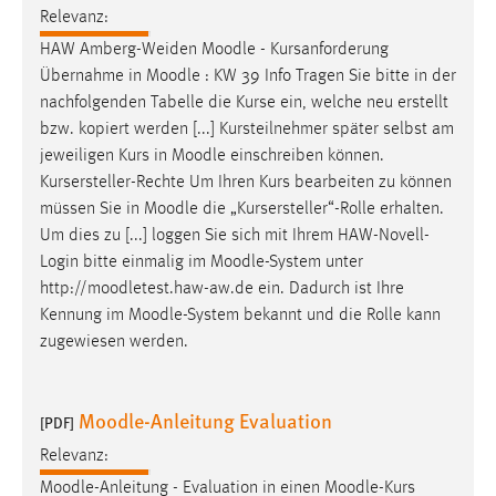
Relevanz:
Zweck:
Dieser Cookie ist notwendig um sich an der Website
HAW Amberg-Weiden
Moodle
- Kursanforderung
einloggen zu können.
Übernahme in
Moodle
: KW 39 Info Tragen Sie bitte in der
nachfolgenden Tabelle die Kurse ein, welche neu erstellt
Cookie Laufzeit:
bzw. kopiert werden [...] Kursteilnehmer später selbst am
24 Stunden
jeweiligen Kurs in
Moodle
einschreiben können.
Kursersteller-Rechte Um Ihren Kurs bearbeiten zu können
müssen Sie in
Moodle
die „Kursersteller“-Rolle erhalten.
STATISTIK
Um dies zu [...] loggen Sie sich mit Ihrem HAW-Novell-
Statistik Cookies erfassen Informationen anonym.
Login bitte einmalig im
Moodle
-System unter
Diese Informationen helfen uns zu verstehen, wie
http://moodletest.haw-aw.de ein. Dadurch ist Ihre
unsere Besucher unsere Website nutzen.
Kennung im
Moodle
-System bekannt und die Rolle kann
zugewiesen werden.
Matomo
Name:
Moodle-Anleitung Evaluation
[PDF]
_pk_ref, _pk_cvar, _pk_id, _pk_ses
Relevanz:
Zweck:
Moodle
-Anleitung - Evaluation in einen
Moodle
-Kurs
Zugriffsstatistik