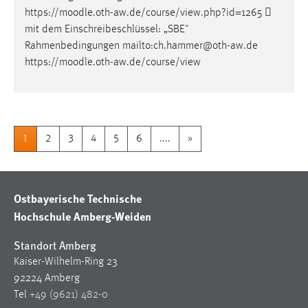
https://
moodle
.oth-aw.de/course/view.php?id=1265 
mit dem Einschreibeschlüssel: „SBE"
Rahmenbedingungen mailto:ch.hammer@oth-aw.de
https://
moodle
.oth-aw.de/course/view
1
2
3
4
5
6
....
»
Ostbayerische Technische
Hochschule Amberg-Weiden
Standort Amberg
Kaiser-Wilhelm-Ring 23
92224 Amberg
Tel
+49 (9621) 482-0