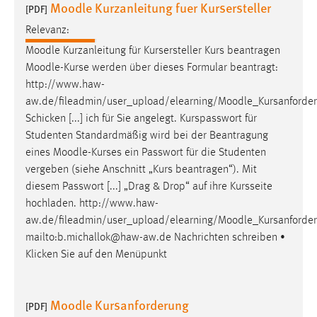
Moodle Kurzanleitung fuer Kursersteller
30 Tage
[PDF]
Relevanz:
Chat
Moodle
Kurzanleitung für Kursersteller Kurs beantragen
Moodle
-Kurse werden über dieses Formular beantragt:
Name:
http://www.haw-
MibewSessionID, MIBEW_UserID, mibew_locale, mibew-
aw.de/fileadmin/user_upload/elearning/
Moodle
_Kursanforde
chat-frame-style-5e9dbeb1811c0446
Schicken [...] ich für Sie angelegt. Kurspasswort für
Zweck:
Studenten Standardmäßig wird bei der Beantragung
Wird benötigt um die Chatfunktion nutzen zu können.
eines
Moodle
-Kurses ein Passwort für die Studenten
vergeben (siehe Anschnitt „Kurs beantragen“). Mit
Cookie Laufzeit:
diesem Passwort [...] „Drag & Drop“ auf ihre Kursseite
MibewSessionID, mibew-chat-frame-style-
5e9dbeb1811c0446 = Sitzungslaufzeit, mibew_locale = 3
hochladen. http://www.haw-
Jahre, MIBEW_UserID = 1 Jahr
aw.de/fileadmin/user_upload/elearning/
Moodle
_Kursanforde
mailto:b.michallok@haw-aw.de Nachrichten schreiben •
Klicken Sie auf den Menüpunkt
Login
Name:
Moodle Kursanforderung
fe_user, be_user, be_lastLoginProvider
[PDF]