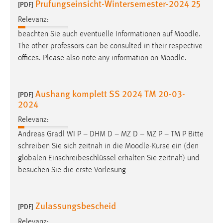
Prufungseinsicht-Wintersemester-2024 25
[PDF]
Relevanz:
beachten Sie auch eventuelle Informationen auf
Moodle
.
The other professors can be consulted in their respective
offices. Please also note any information on
Moodle
.
Aushang komplett SS 2024 TM 20-03-
[PDF]
2024
Relevanz:
Andreas Gradl WI P – DHM D – MZ D – MZ P – TM P Bitte
schreiben Sie sich zeitnah in die
Moodle
-Kurse ein (den
globalen Einschreibeschlüssel erhalten Sie zeitnah) und
besuchen Sie die erste Vorlesung
Zulassungsbescheid
[PDF]
Relevanz: