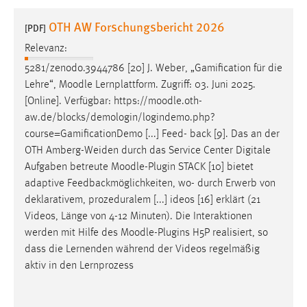
1 Jahr
OTH AW Forschungsbericht 2026
[PDF]
Relevanz:
Performance
5281/zenodo.3944786 [20] J. Weber, „Gamification für die
Name:
Lehre“,
Moodle
Lernplattform. Zugriff: 03. Juni 2025.
staticfilecache
[Online]. Verfügbar: https://
moodle
.oth-
aw.de/blocks/demologin/logindemo.php?
Zweck:
course=GamificationDemo [...] Feed- back [9]. Das an der
Für performante Seitenauslieferung wird in diesem Cookie
gespeichert, ob man eingeloggt ist.
OTH Amberg-Weiden durch das Service Center Digitale
Aufgaben betreute
Moodle
-Plugin STACK [10] bietet
adaptive Feedbackmöglichkeiten, wo- durch Erwerb von
Sprachpräferenz
deklarativem, prozeduralem [...] ideos [16] erklärt (21
Name:
Videos, Länge von 4-12 Minuten). Die Interaktionen
site-language-preference
werden mit Hilfe des
Moodle
-Plugins H5P realisiert, so
dass die Lernenden während der Videos regelmäßig
Zweck:
aktiv in den Lernprozess
Das Cookie speichert die gewählte Sprache der Website.
Cookie Laufzeit: