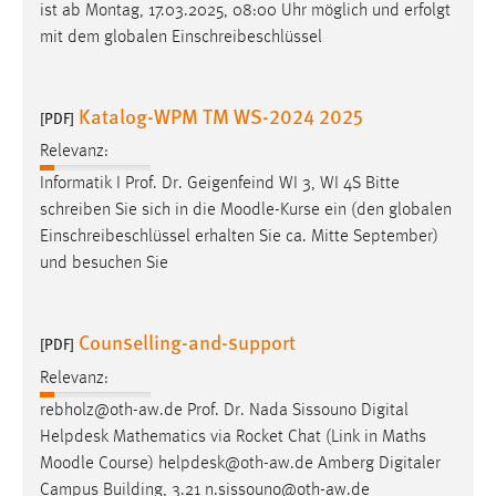
EXTERNE MEDIEN
ist ab Montag, 17.03.2025, 08:00 Uhr möglich und erfolgt
mit dem globalen Einschreibeschlüssel
Um Inhalte von Videoplattformen und Social Media
Plattformen anzeigen zu können, werden von diesen
externen Medien Cookies gesetzt.
Katalog-WPM TM WS-2024 2025
[PDF]
YouTube
Relevanz:
Informatik I Prof. Dr. Geigenfeind WI 3, WI 4S Bitte
schreiben Sie sich in die
Moodle
-Kurse ein (den globalen
Vimeo
Einschreibeschlüssel erhalten Sie ca. Mitte September)
und besuchen Sie
Counselling-and-support
[PDF]
Relevanz:
rebholz@oth-aw.de Prof. Dr. Nada Sissouno Digital
Helpdesk Mathematics via Rocket Chat (Link in Maths
Moodle
Course) helpdesk@oth-aw.de Amberg Digitaler
Campus Building, 3.21 n.sissouno@oth-aw.de