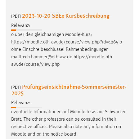
2023-10-20 SBEe Kursbeschreibung
[PDF]
Relevanz:
o über den gleichnamigen
Moodle
-Kurs:
https://
moodle
.oth-aw.de/course/view.php?id=1265 o
ohne Einschreibeschlüssel Rahmenbedingungen
mailto:ch.hammer@oth-aw.de https://
moodle
.oth-
aw.de/course/view.php
Prufungseinsichtnahme-Sommersemester-
[PDF]
2025
Relevanz:
eventuelle Informationen auf
Moodle
bzw. am Schwarzen
Brett. The other professors can be consulted in their
respective offices. Please also note any information on
Moodle
and on the notice board.