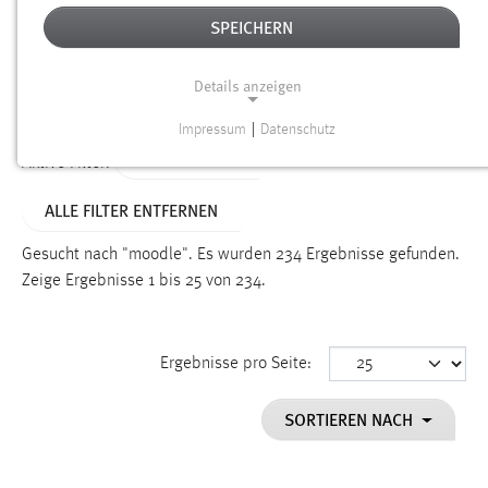
SPEICHERN
Alter
Details anzeigen
SUCHEN
Impressum
|
Datenschutz
NOTWENDIGE COOKIES
TYP: DATEIEN
Aktive Filter:
Notwendige Cookies ermöglichen grundlegende
ALLE FILTER ENTFERNEN
Funktionen und sind für die einwandfreie Funktion der
Website erforderlich.
Gesucht nach "moodle".
Es wurden 234 Ergebnisse gefunden.
Zeige Ergebnisse 1 bis 25 von 234.
Einverständnis
Name:
cookie_consent
Ergebnisse pro Seite:
Zweck:
SORTIEREN NACH
Dieser Cookie speichert die ausgewählten Einverständnis-
Optionen des Benutzers
Cookie Laufzeit: