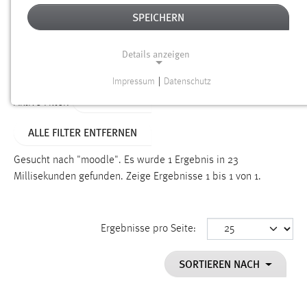
SPEICHERN
Alter
Details anzeigen
SUCHEN
Impressum
|
Datenschutz
NOTWENDIGE COOKIES
TYP: LINKS
Aktive Filter:
Notwendige Cookies ermöglichen grundlegende
ALLE FILTER ENTFERNEN
Funktionen und sind für die einwandfreie Funktion der
Website erforderlich.
Gesucht nach "moodle".
Es wurde 1 Ergebnis in 23
Millisekunden gefunden.
Zeige Ergebnisse 1 bis 1 von 1.
Einverständnis
Name:
cookie_consent
Ergebnisse pro Seite:
Zweck:
SORTIEREN NACH
Dieser Cookie speichert die ausgewählten Einverständnis-
Optionen des Benutzers
Cookie Laufzeit: