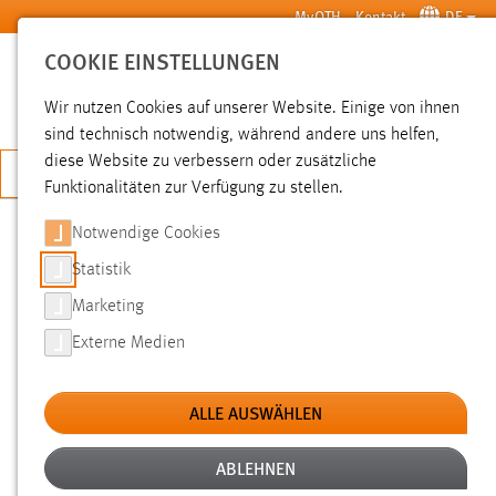
Zum Hauptinhalt springen
MyOTH
Kontakt
DE
COOKIE EINSTELLUNGEN
SUCHE
Wir nutzen Cookies auf unserer Website. Einige von ihnen
sind technisch notwendig, während andere uns helfen,
diese Website zu verbessern oder zusätzliche
JETZT BEWERBEN
Funktionalitäten zur Verfügung zu stellen.
Notwendige Cookies
SUCHE
Statistik
Marketing
FILTER
Externe Medien
Typ
ALLE AUSWÄHLEN
Erstellungsdatum
ABLEHNEN