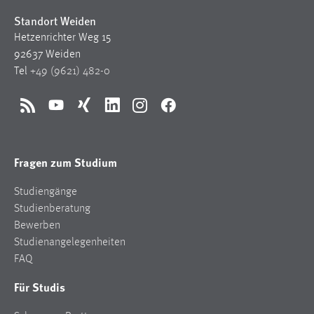
30 Tage
Standort Weiden
Hetzenrichter Weg 15
Chat
92637 Weiden
Tel
+49 (9621) 482-0
Name:
MibewSessionID, MIBEW_UserID, mibew_locale, mibew-
chat-frame-style-5e9dbeb1811c0446
RSS
YouTube
Xing
LinkedIn
Instagram
Facebook
Zweck:
Wird benötigt um die Chatfunktion nutzen zu können.
Fragen zum Studium
Cookie Laufzeit:
MibewSessionID, mibew-chat-frame-style-
Studiengänge
5e9dbeb1811c0446 = Sitzungslaufzeit, mibew_locale = 3
Studienberatung
Jahre, MIBEW_UserID = 1 Jahr
Bewerben
Studienangelegenheiten
Login
FAQ
Name:
Für Studis
fe_user, be_user, be_lastLoginProvider