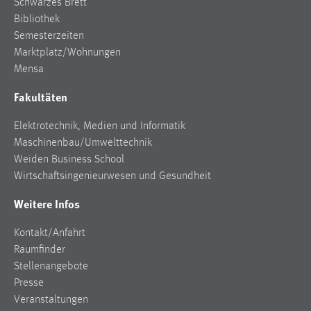
Schwarzes Brett
Zweck:
Bibliothek
Dieser Cookie ist notwendig um sich an der Website
Semesterzeiten
einloggen zu können.
Marktplatz/Wohnungen
Cookie Laufzeit:
Mensa
24 Stunden
Fakultäten
Elektrotechnik, Medien und Informatik
STATISTIK
Maschinenbau/Umwelttechnik
Weiden Business School
Statistik Cookies erfassen Informationen anonym.
Wirtschaftsingenieurwesen und Gesundheit
Diese Informationen helfen uns zu verstehen, wie
unsere Besucher unsere Website nutzen.
Weitere Infos
Matomo
Kontakt/Anfahrt
Raumfinder
Name:
Stellenangebote
_pk_ref, _pk_cvar, _pk_id, _pk_ses
Presse
Zweck:
Veranstaltungen
Zugriffsstatistik