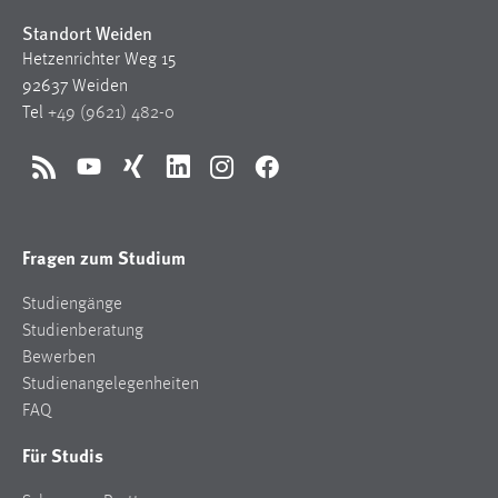
30 Tage
Standort Weiden
Hetzenrichter Weg 15
Chat
92637 Weiden
Tel
+49 (9621) 482-0
Name:
MibewSessionID, MIBEW_UserID, mibew_locale, mibew-
chat-frame-style-5e9dbeb1811c0446
RSS
YouTube
Xing
LinkedIn
Instagram
Facebook
Zweck:
Wird benötigt um die Chatfunktion nutzen zu können.
Fragen zum Studium
Cookie Laufzeit:
MibewSessionID, mibew-chat-frame-style-
Studiengänge
5e9dbeb1811c0446 = Sitzungslaufzeit, mibew_locale = 3
Studienberatung
Jahre, MIBEW_UserID = 1 Jahr
Bewerben
Studienangelegenheiten
Login
FAQ
Name:
Für Studis
fe_user, be_user, be_lastLoginProvider