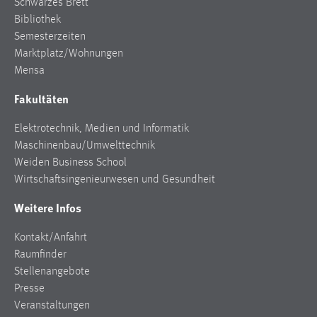
Schwarzes Brett
Zweck:
Bibliothek
Dieser Cookie ist notwendig um sich an der Website
Semesterzeiten
einloggen zu können.
Marktplatz/Wohnungen
Cookie Laufzeit:
Mensa
24 Stunden
Fakultäten
Elektrotechnik, Medien und Informatik
STATISTIK
Maschinenbau/Umwelttechnik
Weiden Business School
Statistik Cookies erfassen Informationen anonym.
Wirtschaftsingenieurwesen und Gesundheit
Diese Informationen helfen uns zu verstehen, wie
unsere Besucher unsere Website nutzen.
Weitere Infos
Matomo
Kontakt/Anfahrt
Raumfinder
Name:
Stellenangebote
_pk_ref, _pk_cvar, _pk_id, _pk_ses
Presse
Zweck:
Veranstaltungen
Zugriffsstatistik