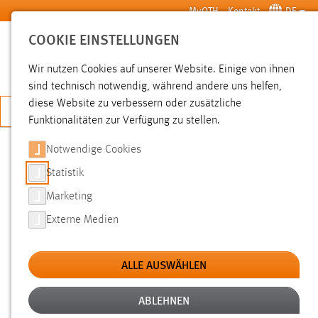
Zum Hauptinhalt springen
MyOTH
Kontakt
DE
COOKIE EINSTELLUNGEN
SUCHE
Wir nutzen Cookies auf unserer Website. Einige von ihnen
sind technisch notwendig, während andere uns helfen,
diese Website zu verbessern oder zusätzliche
JETZT BEWERBEN
Funktionalitäten zur Verfügung zu stellen.
Notwendige Cookies
SUCHE
Statistik
Marketing
FILTER
Externe Medien
Typ
ALLE AUSWÄHLEN
Erstellungsdatum
ABLEHNEN