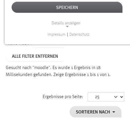
SPEICHERN
Alter
Details anzeigen
SUCHEN
Impressum
|
Datenschutz
NOTWENDIGE COOKIES
TYP: LINKS
Aktive Filter:
Notwendige Cookies ermöglichen grundlegende
ALLE FILTER ENTFERNEN
Funktionen und sind für die einwandfreie Funktion der
Website erforderlich.
Gesucht nach "moodle".
Es wurde 1 Ergebnis in 18
Millisekunden gefunden.
Zeige Ergebnisse 1 bis 1 von 1.
Einverständnis
Name:
cookie_consent
Ergebnisse pro Seite:
Zweck:
SORTIEREN NACH
Dieser Cookie speichert die ausgewählten Einverständnis-
Optionen des Benutzers
Cookie Laufzeit: